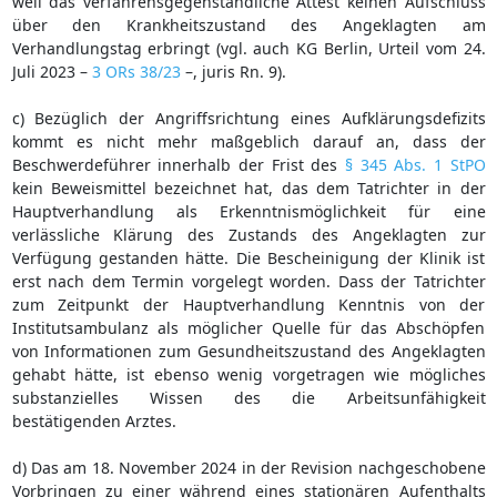
weil das verfahrensgegenständliche Attest keinen Aufschluss
über den Krankheitszustand des Angeklagten am
Verhandlungstag erbringt (vgl. auch KG Berlin, Urteil vom 24.
Juli 2023 –
3 ORs 38/23
–, juris Rn. 9).
c) Bezüglich der Angriffsrichtung eines Aufklärungsdefizits
kommt es nicht mehr maßgeblich darauf an, dass der
Beschwerdeführer innerhalb der Frist des
§ 345 Abs. 1 StPO
kein Beweismittel bezeichnet hat, das dem Tatrichter in der
Hauptverhandlung als Erkenntnismöglichkeit für eine
verlässliche Klärung des Zustands des Angeklagten zur
Verfügung gestanden hätte. Die Bescheinigung der Klinik ist
erst nach dem Termin vorgelegt worden. Dass der Tatrichter
zum Zeitpunkt der Hauptverhandlung Kenntnis von der
Institutsambulanz als möglicher Quelle für das Abschöpfen
von Informationen zum Gesundheitszustand des Angeklagten
gehabt hätte, ist ebenso wenig vorgetragen wie mögliches
substanzielles Wissen des die Arbeitsunfähigkeit
bestätigenden Arztes.
d) Das am 18. November 2024 in der Revision nachgeschobene
Vorbringen zu einer während eines stationären Aufenthalts