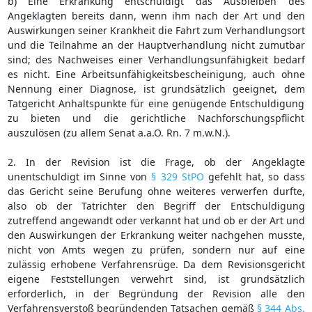
b) Eine Erkrankung entschuldigt das Ausbleiben des
Angeklagten bereits dann, wenn ihm nach der Art und den
Auswirkungen seiner Krankheit die Fahrt zum Verhandlungsort
und die Teilnahme an der Hauptverhandlung nicht zumutbar
sind; des Nachweises einer Verhandlungsunfähigkeit bedarf
es nicht. Eine Arbeitsunfähigkeitsbescheinigung, auch ohne
Nennung einer Diagnose, ist grundsätzlich geeignet, dem
Tatgericht Anhaltspunkte für eine genügende Entschuldigung
zu bieten und die gerichtliche Nachforschungspflicht
auszulösen (zu allem Senat a.a.O. Rn. 7 m.w.N.).
2. In der Revision ist die Frage, ob der Angeklagte
unentschuldigt im Sinne von
§ 329 StPO
gefehlt hat, so dass
das Gericht seine Berufung ohne weiteres verwerfen durfte,
also ob der Tatrichter den Begriff der Entschuldigung
zutreffend angewandt oder verkannt hat und ob er der Art und
den Auswirkungen der Erkrankung weiter nachgehen musste,
nicht von Amts wegen zu prüfen, sondern nur auf eine
zulässig erhobene Verfahrensrüge. Da dem Revisionsgericht
eigene Feststellungen verwehrt sind, ist grundsätzlich
erforderlich, in der Begründung der Revision alle den
Verfahrensverstoß begründenden Tatsachen gemäß
§ 344 Abs.