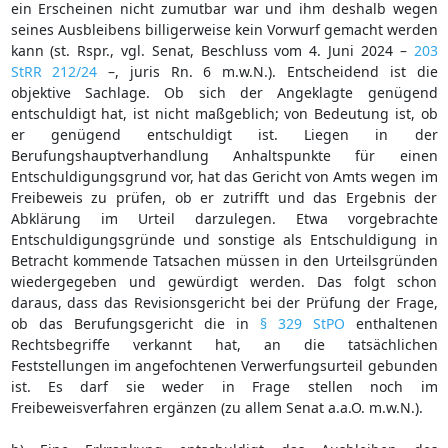
ein Erscheinen nicht zumutbar war und ihm deshalb wegen
seines Ausbleibens billigerweise kein Vorwurf gemacht werden
kann (st. Rspr., vgl. Senat, Beschluss vom 4. Juni 2024 –
203
StRR 212/24
–, juris Rn. 6 m.w.N.). Entscheidend ist die
objektive Sachlage. Ob sich der Angeklagte genügend
entschuldigt hat, ist nicht maßgeblich; von Bedeutung ist, ob
er genügend entschuldigt ist. Liegen in der
Berufungshauptverhandlung Anhaltspunkte für einen
Entschuldigungsgrund vor, hat das Gericht von Amts wegen im
Freibeweis zu prüfen, ob er zutrifft und das Ergebnis der
Abklärung im Urteil darzulegen. Etwa vorgebrachte
Entschuldigungsgründe und sonstige als Entschuldigung in
Betracht kommende Tatsachen müssen in den Urteilsgründen
wiedergegeben und gewürdigt werden. Das folgt schon
daraus, dass das Revisionsgericht bei der Prüfung der Frage,
ob das Berufungsgericht die in
§ 329 StPO
enthaltenen
Rechtsbegriffe verkannt hat, an die tatsächlichen
Feststellungen im angefochtenen Verwerfungsurteil gebunden
ist. Es darf sie weder in Frage stellen noch im
Freibeweisverfahren ergänzen (zu allem Senat a.a.O. m.w.N.).