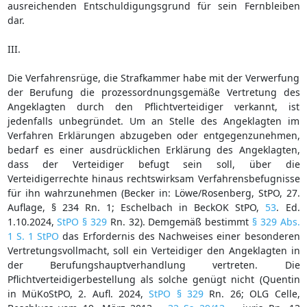
ausreichenden Entschuldigungsgrund für sein Fernbleiben
dar.
III.
Die Verfahrensrüge, die Strafkammer habe mit der Verwerfung
der Berufung die prozessordnungsgemäße Vertretung des
Angeklagten durch den Pflichtverteidiger verkannt, ist
jedenfalls unbegründet. Um an Stelle des Angeklagten im
Verfahren Erklärungen abzugeben oder entgegenzunehmen,
bedarf es einer ausdrücklichen Erklärung des Angeklagten,
dass der Verteidiger befugt sein soll, über die
Verteidigerrechte hinaus rechtswirksam Verfahrensbefugnisse
für ihn wahrzunehmen (Becker in: Löwe/Rosenberg, StPO, 27.
Auflage, § 234 Rn. 1; Eschelbach in BeckOK StPO,
53
. Ed.
1.10.2024,
StPO § 329
Rn. 32). Demgemäß bestimmt
§ 329 Abs.
1 S. 1 StPO
das Erfordernis des Nachweises einer besonderen
Vertretungsvollmacht, soll ein Verteidiger den Angeklagten in
der Berufungshauptverhandlung vertreten. Die
Pflichtverteidigerbestellung als solche genügt nicht (Quentin
in MüKoStPO, 2. Aufl. 2024,
StPO § 329
Rn. 26; OLG Celle,