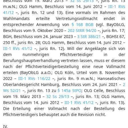
Beschluss vom 19. März 2013 –
32 Ss 29/13
–, juris Rn. 13
m.w.N.; OLG Hamm, Beschluss vom 14. Juni 2012 –
III-1 RVs
41/12
–, juris Rn. 12 und 13). Eine vormals im Rahmen des
Wahlmandats erteilte Vertretungsvollmacht endet in
entsprechender Anwendung von
§ 168 BGB
(vgl. BayObLG,
Beschluss vom 9. Oktober 2020 –
202 StRR 94/20
–, juris Rn. 17;
BGH, Beschluss vom 24. Januar 2023 –
3 StR 386/21
–, BGHSt 67,
250 ff., juris Rn. 28; OLG Hamm, Beschluss vom 14. Juni 2012 –
III-1 RVs 41/12
–, juris Rn. 12). Will der Angeklagte sich von
dem nunmehrigen Pflichtverteidiger in der
Berufungshauptverhandlung vertreten lassen, muss er diesem
nach der Pflichtverteidigerbestellung eine neue Vollmacht
erteilen (BayObLG a.a.O.; OLG Köln, Urteil vom 8. November
2022 –
III-1 RVs 116/22
–, juris Rn. 9 m.w.N.; Hanseatisches
Oberlandesgericht Hamburg, Beschluss vom 24. Juni 2021 –
2
Ws 52/21
–, juris Rn. 13 zu
§ 145a StPO
; OLG Celle, Beschluss
vom 19. März 2013 –
32 Ss 29/13
–, juris Rn. 13; OLG Hamm,
Beschluss vom 14. Juni 2012 –
III-1 RVs 41/12
–, juris Rn. 13).
Die Erteilung einer Vollmacht nach der Bestellung des
Pflichtverteidigers behauptet auch die Revision nicht.
IV.