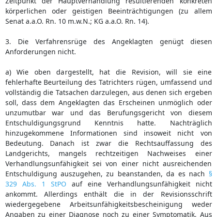
Zeitpunkt der Hauptverhandlung resultierenden konkreten
körperlichen oder geistigen Beeinträchtigungen (zu allem
Senat a.a.O. Rn. 10 m.w.N.; KG a.a.O. Rn. 14).
3. Die Verfahrensrüge des Angeklagten genügt diesen
Anforderungen nicht.
a) Wie oben dargestellt, hat die Revision, will sie eine
fehlerhafte Beurteilung des Tatrichters rügen, umfassend und
vollständig die Tatsachen darzulegen, aus denen sich ergeben
soll, dass dem Angeklagten das Erscheinen unmöglich oder
unzumutbar war und das Berufungsgericht von diesem
Entschuldigungsgrund Kenntnis hatte. Nachträglich
hinzugekommene Informationen sind insoweit nicht von
Bedeutung. Danach ist zwar die Rechtsauffassung des
Landgerichts, mangels rechtzeitigen Nachweises einer
Verhandlungsunfähigkeit sei von einer nicht ausreichenden
Entschuldigung auszugehen, zu beanstanden, da es nach
§
329 Abs. 1 StPO
auf eine Verhandlungsunfähigkeit nicht
ankommt. Allerdings enthält die in der Revisionsschrift
wiedergegebene Arbeitsunfähigkeitsbescheinigung weder
Angaben zu einer Diagnose noch zu einer Symptomatik. Aus