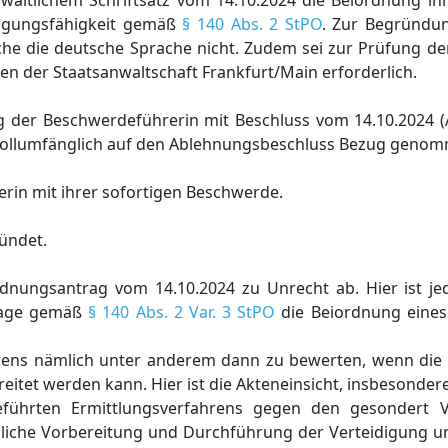
altlichem Schriftsatz vom 14.10.2024 die Beiordnung ihre
idigungsfähigkeit gemäß
§ 140 Abs. 2 StPO
. Zur Begründun
he die deutsche Sprache nicht. Zudem sei zur Prüfung der
en der Staatsanwaltschaft Frankfurt/Main erforderlich.
 der Beschwerdeführerin mit Beschluss vom 14.10.2024 (
d vollumfänglich auf den Ablehnungsbeschluss Bezug geno
rin mit ihrer sofortigen Beschwerde.
ründet.
nungsantrag vom 14.10.2024 zu Unrecht ab. Hier ist je
hlage gemäß
§ 140 Abs. 2 Var. 3 StPO
die Beiordnung eines 
fahrens nämlich unter anderem dann zu bewerten, wenn di
tet werden kann. Hier ist die Akteneinsicht, insbesondere 
eführten Ermittlungsverfahrens gegen den gesondert Ve
nliche Vorbereitung und Durchführung der Verteidigung un