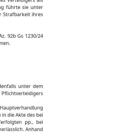
s Verteidigers als
g führte sie unter
 Strafbarkeit ihres
Az. 92b Gs 1230/24
mmen.
denfalls unter dem
Pflichtverteidigers
e Hauptverhandlung
in die Akte des bei
rfolgten pp., bei
erlässlich. Anhand