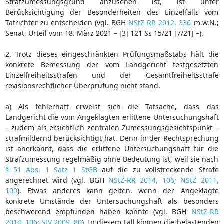
Strafzumessungsgrund anzusehen ist, ist unter
Berücksichtigung der Besonderheiten des Einzelfalls vom
Tatrichter zu entscheiden (vgl. BGH
NStZ-RR 2012, 336
m.w.N.;
Senat, Urteil vom 18. März 2021 – [3] 121 Ss 15/21 [7/21] –).
2. Trotz dieses eingeschränkten Prüfungsmaßstabs hält die
konkrete Bemessung der vom Landgericht festgesetzten
Einzelfreiheitsstrafen und der Gesamtfreiheitsstrafe
revisionsrechtlicher Überprüfung nicht stand.
a) Als fehlerhaft erweist sich die Tatsache, dass das
Landgericht die vom Angeklagten erlittene Untersuchungshaft
– zudem als ersichtlich zentralen Zumessungsgesichtspunkt –
strafmildernd berücksichtigt hat. Denn in der Rechtsprechung
ist anerkannt, dass die erlittene Untersuchungshaft für die
Strafzumessung regelmäßig ohne Bedeutung ist, weil sie nach
§ 51 Abs. 1 Satz 1 StGB
auf die zu vollstreckende Strafe
angerechnet wird (vgl. BGH
NStZ-RR 2014, 106
;
NStZ 2011,
100
). Etwas anderes kann gelten, wenn der Angeklagte
konkrete Umstände der Untersuchungshaft als besonders
beschwerend empfunden haben könnte (vgl. BGH
NStZ-RR
2014, 106
;
StV 2009, 80
). In diesem Fall können die belastenden