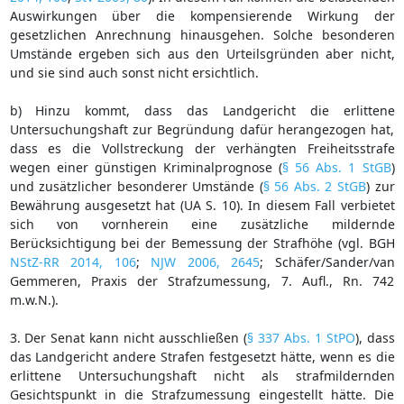
Auswirkungen über die kompensierende Wirkung der
gesetzlichen Anrechnung hinausgehen. Solche besonderen
Umstände ergeben sich aus den Urteilsgründen aber nicht,
und sie sind auch sonst nicht ersichtlich.
b) Hinzu kommt, dass das Landgericht die erlittene
Untersuchungshaft zur Begründung dafür herangezogen hat,
dass es die Vollstreckung der verhängten Freiheitsstrafe
wegen einer günstigen Kriminalprognose (
§ 56 Abs. 1 StGB
)
und zusätzlicher besonderer Umstände (
§ 56 Abs. 2 StGB
) zur
Bewährung ausgesetzt hat (UA S. 10). In diesem Fall verbietet
sich von vornherein eine zusätzliche mildernde
Berücksichtigung bei der Bemessung der Strafhöhe (vgl. BGH
NStZ-RR 2014, 106
;
NJW 2006, 2645
; Schäfer/Sander/van
Gemmeren, Praxis der Strafzumessung, 7. Aufl., Rn. 742
m.w.N.).
3. Der Senat kann nicht ausschließen (
§ 337 Abs. 1 StPO
), dass
das Landgericht andere Strafen festgesetzt hätte, wenn es die
erlittene Untersuchungshaft nicht als strafmildernden
Gesichtspunkt in die Strafzumessung eingestellt hätte. Die