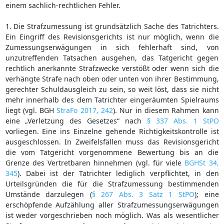
einem sachlich-rechtlichen Fehler.
1. Die Strafzumessung ist grundsätzlich Sache des Tatrichters.
Ein Eingriff des Revisionsgerichts ist nur möglich, wenn die
Zumessungserwägungen in sich fehlerhaft sind, von
unzutreffenden Tatsachen ausgehen, das Tatgericht gegen
rechtlich anerkannte Strafzwecke verstößt oder wenn sich die
verhängte Strafe nach oben oder unten von ihrer Bestimmung,
gerechter Schuldausgleich zu sein, so weit löst, dass sie nicht
mehr innerhalb des dem Tatrichter eingeräumten Spielraums
liegt (vgl. BGH
StraFo 2017, 242
). Nur in diesem Rahmen kann
eine „Verletzung des Gesetzes“ nach
§ 337 Abs. 1 StPO
vorliegen. Eine ins Einzelne gehende Richtigkeitskontrolle ist
ausgeschlossen. In Zweifelsfällen muss das Revisionsgericht
die vom Tatgericht vorgenommene Bewertung bis an die
Grenze des Vertretbaren hinnehmen (vgl. für viele
BGHSt 34,
345
). Dabei ist der Tatrichter lediglich verpflichtet, in den
Urteilsgründen die für die Strafzumessung bestimmenden
Umstände darzulegen (
§ 267 Abs. 3 Satz 1 StPO
); eine
erschöpfende Aufzählung aller Strafzumessungserwägungen
ist weder vorgeschrieben noch möglich. Was als wesentlicher