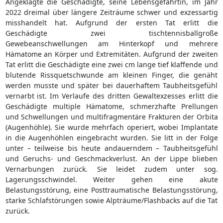
Angeklagte die Geschädigte, seine Lebensgefährtin, im Jahr
2022 dreimal über längere Zeiträume schwer und exzessartig
misshandelt hat. Aufgrund der ersten Tat erlitt die
Geschädigte zwei tischtennisballgroße
Gewebeanschwellungen am Hinterkopf und mehrere
Hämatome an Körper und Extremitäten. Aufgrund der zweiten
Tat erlitt die Geschädigte eine zwei cm lange tief klaffende und
blutende Rissquetschwunde am kleinen Finger, die genäht
werden musste und später bei dauerhaftem Taubheitsgefühl
vernarbt ist. Im Verlaufe des dritten Gewaltexzesses erlitt die
Geschädigte multiple Hämatome, schmerzhafte Prellungen
und Schwellungen und multifragmentäre Frakturen der Orbita
(Augenhöhle). Sie wurde mehrfach operiert, wobei Implantate
in die Augenhöhlen eingebracht wurden. Sie litt in der Folge
unter – teilweise bis heute andauerndem – Taubheitsgefühl
und Geruchs- und Geschmackverlust. An der Lippe blieben
Vernarbungen zurück. Sie leidet zudem unter sog.
Lagerungsschwindel. Weiter gehen eine akute
Belastungsstörung, eine Posttraumatische Belastungsstörung,
starke Schlafstörungen sowie Alpträume/Flashbacks auf die Tat
zurück.