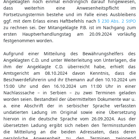
Angeklagten noch einmal eindringlich darauf hingewiesen,
dass weiterhin eine Anwesenheitspflicht im
Fortsetzungstermin bestehe und im Falle eines Ausbleibens
ggf. mit dem Erlass eines Haftbefehls nach
§ 230 Abs. 2 StPO
zu rechnen sei. Der Mitangeklagte P.B. ist im Nachgang zum
ersten Hauptverhandlungstag am 20.09.2024 vorläufig
festgenommen worden.
Aufgrund einer Mitteilung des Bewährungshelfers des
Angeklagten C.D. und unter Weiterleitung von Unterlagen, die
ihm der Angeklagte C.D. überreicht habe, erhielt das
Amtsgericht am 08.10.2024 davon Kenntnis, dass die
Beschwerdeführerin und ihr Ehemann auf den 10.10.2024 um
15:00 Uhr und den 16.10.2024 um 11:00 Uhr in einer
Nachlasssache – in Serbien – zu zwei Terminen geladen
worden seien. Bestandteil der übermittelten Dokumente war u.
a. eine Abschrift der in serbischer Sprache verfassten
undatierten Ladung im Original sowie eine Übersetzung
hiervon in die deutsche Sprache vom 26.09.2024. Aus der
übersetzten Ladung ergibt sich neben den Terminsstunden
die Mitteilung an die beiden Adressaten, dass deren
persönliche Anwesenheit zu den Terminen zwingend