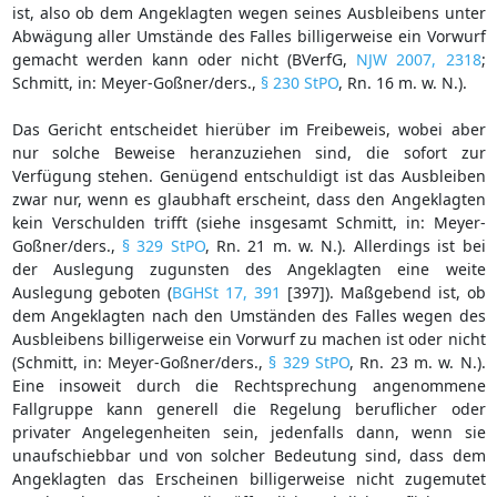
ist, also ob dem Angeklagten wegen seines Ausbleibens unter
Abwägung aller Umstände des Falles billigerweise ein Vorwurf
gemacht werden kann oder nicht (BVerfG,
NJW 2007, 2318
;
Schmitt, in: Meyer-Goßner/ders.,
§ 230 StPO
, Rn. 16 m. w. N.).
Das Gericht entscheidet hierüber im Freibeweis, wobei aber
nur solche Beweise heranzuziehen sind, die sofort zur
Verfügung stehen. Genügend entschuldigt ist das Ausbleiben
zwar nur, wenn es glaubhaft erscheint, dass den Angeklagten
kein Verschulden trifft (siehe insgesamt Schmitt, in: Meyer-
Goßner/ders.,
§ 329 StPO
, Rn. 21 m. w. N.). Allerdings ist bei
der Auslegung zugunsten des Angeklagten eine weite
Auslegung geboten (
BGHSt 17, 391
[397]). Maßgebend ist, ob
dem Angeklagten nach den Umständen des Falles wegen des
Ausbleibens billigerweise ein Vorwurf zu machen ist oder nicht
(Schmitt, in: Meyer-Goßner/ders.,
§ 329 StPO
, Rn. 23 m. w. N.).
Eine insoweit durch die Rechtsprechung angenommene
Fallgruppe kann generell die Regelung beruflicher oder
privater Angelegenheiten sein, jedenfalls dann, wenn sie
unaufschiebbar und von solcher Bedeutung sind, dass dem
Angeklagten das Erscheinen billigerweise nicht zugemutet