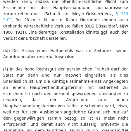
werden kann, sodass die öffentlich-rechtliche Pflicht zum
Erscheinen in der Hauptverhandlung ausnahmsweise
zurücktreten muss (Schmitt, in: Meyer-Goßner/ders.,
§ 329
StPO
, Rn. 28 m. z. N. aus d. Rspr.). Hierunter können auch
drohende wirtschaftliche Verluste fallen (OLG Düsseldorf, NJW
1960, 1921). Eine derartige Konstellation könnte ggf. auch der
Verlust der Erbschaft darstellen.
dd) Der Erlass eines Haftbefehls war im Zeitpunkt seiner
Anordnung aber unverhältnismäßig.
(1) In das hohe Rechtsgut der persönlichen Freiheit darf der
Staat nur dann und nur insoweit eingreifen, als dies
unerlässlich ist, um die künftige Teilnahme eines Angeklagten
an einem Hauptverhandlungstermin mit Sicherheit zu
erreichen. Ist nach den bekannt gewordenen Umständen zu
erwarten, dass der Angeklagte zum neuen
Hauptverhandlungstermin von selbst erscheinen wird, etwa,
weil der für sein Ausbleiben angeführte Grund sich nur auf
den gegenwärtigen Termin bezog, so ist es meist nicht
erforderlich, und damit auch nicht zulässig, präventiv die
Teilnahme an dem künftigen Termin durch Zwangsmittel