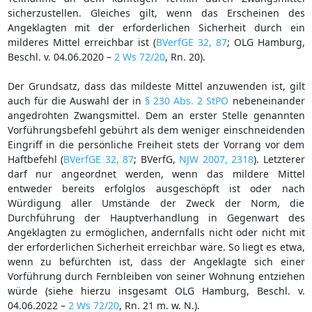
sicherzustellen. Gleiches gilt, wenn das Erscheinen des
Angeklagten mit der erforderlichen Sicherheit durch ein
milderes Mittel erreichbar ist (
BVerfGE 32, 87
; OLG Hamburg,
Beschl. v. 04.06.2020 –
2 Ws 72/20
, Rn. 20).
Der Grundsatz, dass das mildeste Mittel anzuwenden ist, gilt
auch für die Auswahl der in
§ 230 Abs. 2 StPO
nebeneinander
angedrohten Zwangsmittel. Dem an erster Stelle genannten
Vorführungsbefehl gebührt als dem weniger einschneidenden
Eingriff in die persönliche Freiheit stets der Vorrang vor dem
Haftbefehl (
BVerfGE 32, 87
; BVerfG,
NJW 2007, 2318
). Letzterer
darf nur angeordnet werden, wenn das mildere Mittel
entweder bereits erfolglos ausgeschöpft ist oder nach
Würdigung aller Umstände der Zweck der Norm, die
Durchführung der Hauptverhandlung in Gegenwart des
Angeklagten zu ermöglichen, andernfalls nicht oder nicht mit
der erforderlichen Sicherheit erreichbar wäre. So liegt es etwa,
wenn zu befürchten ist, dass der Angeklagte sich einer
Vorführung durch Fernbleiben von seiner Wohnung entziehen
würde (siehe hierzu insgesamt OLG Hamburg, Beschl. v.
04.06.2022 –
2 Ws 72/20
, Rn. 21 m. w. N.).