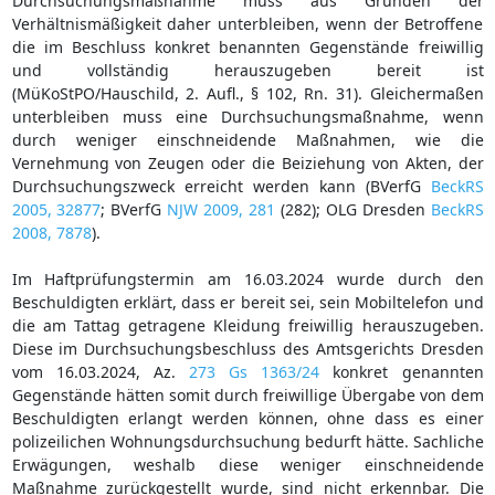
Durchsuchungsmaßnahme muss aus Gründen der
Verhältnismäßigkeit daher unterbleiben, wenn der Betroffene
die im Beschluss konkret benannten Gegenstände freiwillig
und vollständig herauszugeben bereit ist
(MüKoStPO/Hauschild, 2. Aufl., § 102, Rn. 31). Gleichermaßen
unterbleiben muss eine Durchsuchungsmaßnahme, wenn
durch weniger einschneidende Maßnahmen, wie die
Vernehmung von Zeugen oder die Beiziehung von Akten, der
Durchsuchungszweck erreicht werden kann (BVerfG
BeckRS
2005, 32877
; BVerfG
NJW 2009, 281
(282); OLG Dresden
BeckRS
2008, 7878
).
Im Haftprüfungstermin am 16.03.2024 wurde durch den
Beschuldigten erklärt, dass er bereit sei, sein Mobiltelefon und
die am Tattag getragene Kleidung freiwillig herauszugeben.
Diese im Durchsuchungsbeschluss des Amtsgerichts Dresden
vom 16.03.2024, Az.
273 Gs 1363/24
konkret genannten
Gegenstände hätten somit durch freiwillige Übergabe von dem
Beschuldigten erlangt werden können, ohne dass es einer
polizeilichen Wohnungsdurchsuchung bedurft hätte. Sachliche
Erwägungen, weshalb diese weniger einschneidende
Maßnahme zurückgestellt wurde, sind nicht erkennbar. Die