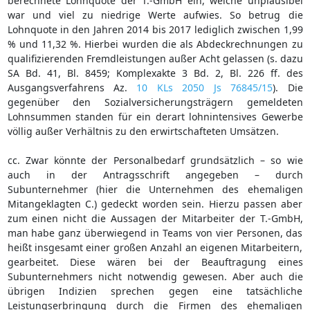
berechnete Lohnquote der T.-GmbH ein, welche unplausibel
war und viel zu niedrige Werte aufwies. So betrug die
Lohnquote in den Jahren 2014 bis 2017 lediglich zwischen 1,99
% und 11,32 %. Hierbei wurden die als Abdeckrechnungen zu
qualifizierenden Fremdleistungen außer Acht gelassen (s. dazu
SA Bd. 41, Bl. 8459; Komplexakte 3 Bd. 2, Bl. 226 ff. des
Ausgangsverfahrens Az.
10 KLs 2050 Js 76845/15
). Die
gegenüber den Sozialversicherungsträgern gemeldeten
Lohnsummen standen für ein derart lohnintensives Gewerbe
völlig außer Verhältnis zu den erwirtschafteten Umsätzen.
cc. Zwar könnte der Personalbedarf grundsätzlich – so wie
auch in der Antragsschrift angegeben – durch
Subunternehmer (hier die Unternehmen des ehemaligen
Mitangeklagten C.) gedeckt worden sein. Hierzu passen aber
zum einen nicht die Aussagen der Mitarbeiter der T.-GmbH,
man habe ganz überwiegend in Teams von vier Personen, das
heißt insgesamt einer großen Anzahl an eigenen Mitarbeitern,
gearbeitet. Diese wären bei der Beauftragung eines
Subunternehmers nicht notwendig gewesen. Aber auch die
übrigen Indizien sprechen gegen eine tatsächliche
Leistungserbringung durch die Firmen des ehemaligen