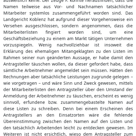
ausweislich keine. Der Zeuge F. konnte herausfinden, dass die
Namen teilweise aus Vor- und Nachnamen tatsächlicher
Mitarbeiter systemlos zusammengeführt worden sind. Das
Landgericht Koblenz hat aufgrund dieser Vorgehensweise ein
Versehen ausgeschlossen, sondern angenommen, dass die
Mitarbeiterlisten fingiert worden sind, um eine
Geschäftsbeziehung zu einem am Markt tätigen Unternehmen
vorzuspiegeln. Wenig nachvollziehbar ist insoweit die
Erklärung des ehemaligen Mitangeklagten zu den Listen im
Rahmen seiner nun geänderten Aussage, er habe damit den
Antragsteller täuschen wollen, da dieser gefordert habe, dass
sämtliche Arbeitnehmer angemeldet sein müssen. Hätten den
Rechnungen aber tatsächliche Leistungen zugrunde gelegen –
wie vorgetragen – und wäre Sinn und Zweck gewesen, mittels
der Mitarbeiterlisten den Antragsteller über den Umstand der
Anmeldung der Arbeitnehmer zu täuschen, erscheint es wenig
sinnvoll, erfundene bzw. zusammengebastelte Namen auf
diese Listen zu schreiben. Denn bei einem Erscheinen des
Antragstellers an den Einsatzorten wäre die fehlende
Übereinstimmung zwischen den Namen auf den Listen und
den tatsächlich Arbeitenden leicht zu entdecken gewesen. Im
Weiteren ist nicht ersichtlich, wieso dem Antragsteller zum