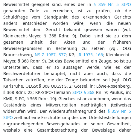
Beweismittel geeignet sind, eines der in
§ 359 Nr. 5 StPO
genannten Ziele zu erreichen, ist zu prüfen, ob die
Schuldfrage vom Standpunkt des erkennenden Gerichts
anders entschieden worden wäre, wenn die neuen
Beweismittel dem Gericht bekannt gewesen wären (vgl.
Kleinknecht-Meyer, § 368 Rdnr. 9). Dabei sind sie zu dem
gesamten Inhalt der Akten und den früheren
Beweisergebnissen in Beziehung zu setzen (vgl. OLG
Braunschweig,
NStZ 1987, 377
; KG,
JR 1975, 166
; Kleinknecht-
Meyer, § 368 Rdnr. 9). Ist das Beweismittel ein Zeuge, so ist zu
unterstellen, dass er so aussagen werde, wie es der
Beschwerdeführer behauptet, nicht aber auch, dass die
Tatsachen zutreffen, die der Zeuge bekunden soll (vgl. OLG
Karlsruhe, OLGSt § 368 OLGSt S. 2; Gössel, in: Löwe-Rosenberg,
§ 368 Rdnr. 22; KK-StPO/Tiemann
StPO § 368
Rn. 9; Paulus, in:
KMR, StPO, § 368 Rdnr. 10). Gleiches ist anzunehmen, wenn das
Geständnis eines Mitverurteilten nachträglich (teilweise)
widerrufen wird. Der Wiederaufnahmegrund des
§ 359 Nr. 5
StPO
zielt auf eine Erschütterung des den Urteilsfeststellungen
zugrundeliegenden Beweisgebäudes in seiner Gesamtheit,
weshalb eine Gesamtbetrachtung der Beweislage daher