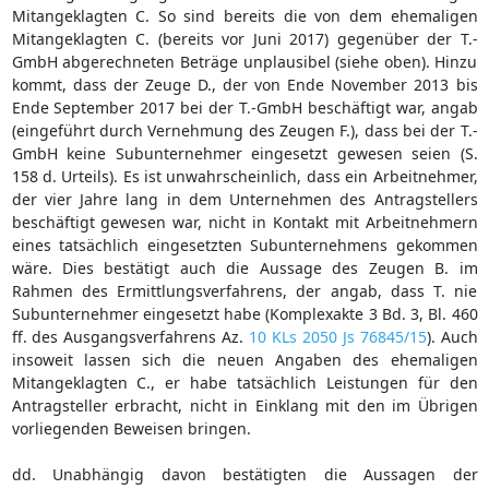
Mitangeklagten C. So sind bereits die von dem ehemaligen
Mitangeklagten C. (bereits vor Juni 2017) gegenüber der T.-
GmbH abgerechneten Beträge unplausibel (siehe oben). Hinzu
kommt, dass der Zeuge D., der von Ende November 2013 bis
Ende September 2017 bei der T.-GmbH beschäftigt war, angab
(eingeführt durch Vernehmung des Zeugen F.), dass bei der T.-
GmbH keine Subunternehmer eingesetzt gewesen seien (S.
158 d. Urteils). Es ist unwahrscheinlich, dass ein Arbeitnehmer,
der vier Jahre lang in dem Unternehmen des Antragstellers
beschäftigt gewesen war, nicht in Kontakt mit Arbeitnehmern
eines tatsächlich eingesetzten Subunternehmens gekommen
wäre. Dies bestätigt auch die Aussage des Zeugen B. im
Rahmen des Ermittlungsverfahrens, der angab, dass T. nie
Subunternehmer eingesetzt habe (Komplexakte 3 Bd. 3, Bl. 460
ff. des Ausgangsverfahrens Az.
10 KLs 2050 Js 76845/15
). Auch
insoweit lassen sich die neuen Angaben des ehemaligen
Mitangeklagten C., er habe tatsächlich Leistungen für den
Antragsteller erbracht, nicht in Einklang mit den im Übrigen
vorliegenden Beweisen bringen.
dd. Unabhängig davon bestätigten die Aussagen der