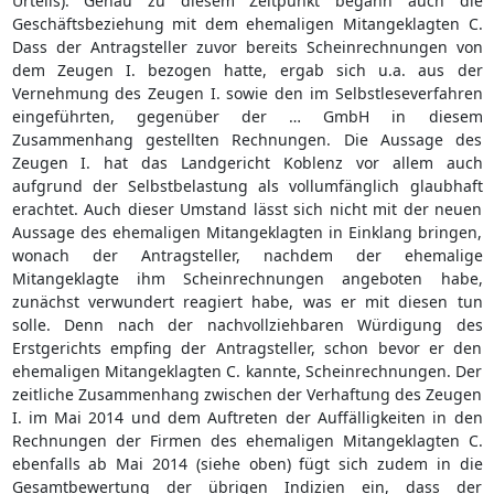
Urteils). Genau zu diesem Zeitpunkt begann auch die
Geschäftsbeziehung mit dem ehemaligen Mitangeklagten C.
Dass der Antragsteller zuvor bereits Scheinrechnungen von
dem Zeugen I. bezogen hatte, ergab sich u.a. aus der
Vernehmung des Zeugen I. sowie den im Selbstleseverfahren
eingeführten, gegenüber der … GmbH in diesem
Zusammenhang gestellten Rechnungen. Die Aussage des
Zeugen I. hat das Landgericht Koblenz vor allem auch
aufgrund der Selbstbelastung als vollumfänglich glaubhaft
erachtet. Auch dieser Umstand lässt sich nicht mit der neuen
Aussage des ehemaligen Mitangeklagten in Einklang bringen,
wonach der Antragsteller, nachdem der ehemalige
Mitangeklagte ihm Scheinrechnungen angeboten habe,
zunächst verwundert reagiert habe, was er mit diesen tun
solle. Denn nach der nachvollziehbaren Würdigung des
Erstgerichts empfing der Antragsteller, schon bevor er den
ehemaligen Mitangeklagten C. kannte, Scheinrechnungen. Der
zeitliche Zusammenhang zwischen der Verhaftung des Zeugen
I. im Mai 2014 und dem Auftreten der Auffälligkeiten in den
Rechnungen der Firmen des ehemaligen Mitangeklagten C.
ebenfalls ab Mai 2014 (siehe oben) fügt sich zudem in die
Gesamtbewertung der übrigen Indizien ein, dass der