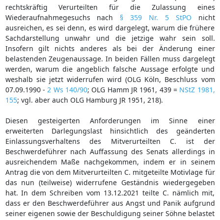
rechtskräftig Verurteilten für die Zulassung eines
Wiederaufnahmegesuchs nach
§ 359 Nr. 5 StPO
nicht
ausreichen, es sei denn, es wird dargelegt, warum die frühere
Sachdarstellung unwahr und die jetzige wahr sein soll.
Insofern gilt nichts anderes als bei der Änderung einer
belastenden Zeugenaussage. In beiden Fällen muss dargelegt
werden, warum die angeblich falsche Aussage erfolgte und
weshalb sie jetzt widerrufen wird (OLG Köln, Beschluss vom
07.09.1990 -
2 Ws 140/90
; OLG Hamm JR 1961, 439 =
NStZ 1981,
155
; vgl. aber auch OLG Hamburg JR 1951, 218).
Diesen gesteigerten Anforderungen im Sinne einer
erweiterten Darlegungslast hinsichtlich des geänderten
Einlassungsverhaltens des Mitverurteilten C. ist der
Beschwerdeführer nach Auffassung des Senats allerdings in
ausreichendem Maße nachgekommen, indem er in seinem
Antrag die von dem Mitverurteilten C. mitgeteilte Motivlage für
das nun (teilweise) widerrufene Geständnis wiedergegeben
hat. In dem Schreiben vom 13.12.2021 teilte C. nämlich mit,
dass er den Beschwerdeführer aus Angst und Panik aufgrund
seiner eigenen sowie der Beschuldigung seiner Söhne belastet