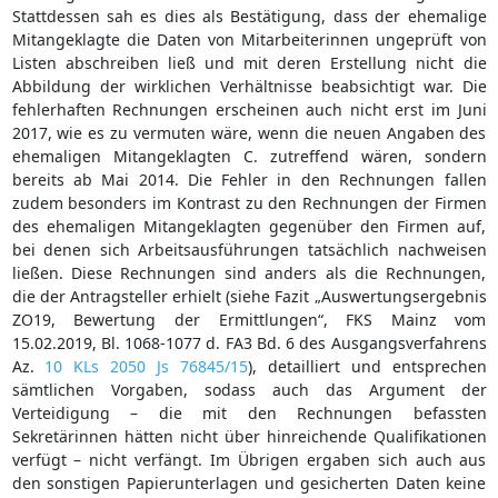
Stattdessen sah es dies als Bestätigung, dass der ehemalige
Mitangeklagte die Daten von Mitarbeiterinnen ungeprüft von
Listen abschreiben ließ und mit deren Erstellung nicht die
Abbildung der wirklichen Verhältnisse beabsichtigt war. Die
fehlerhaften Rechnungen erscheinen auch nicht erst im Juni
2017, wie es zu vermuten wäre, wenn die neuen Angaben des
ehemaligen Mitangeklagten C. zutreffend wären, sondern
bereits ab Mai 2014. Die Fehler in den Rechnungen fallen
zudem besonders im Kontrast zu den Rechnungen der Firmen
des ehemaligen Mitangeklagten gegenüber den Firmen auf,
bei denen sich Arbeitsausführungen tatsächlich nachweisen
ließen. Diese Rechnungen sind anders als die Rechnungen,
die der Antragsteller erhielt (siehe Fazit „Auswertungsergebnis
ZO19, Bewertung der Ermittlungen“, FKS Mainz vom
15.02.2019, Bl. 1068-1077 d. FA3 Bd. 6 des Ausgangsverfahrens
Az.
10 KLs 2050 Js 76845/15
), detailliert und entsprechen
sämtlichen Vorgaben, sodass auch das Argument der
Verteidigung – die mit den Rechnungen befassten
Sekretärinnen hätten nicht über hinreichende Qualifikationen
verfügt – nicht verfängt. Im Übrigen ergaben sich auch aus
den sonstigen Papierunterlagen und gesicherten Daten keine