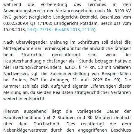
während die Vorbereitung des Termines in den
Anwendungsbereich der Verfahrensgebühr nach Nr. 5109 VV
RVG gehört (vergleiche Landgericht Detmold, Beschluss vom
03.02.2009,4 Qs 171/08; Landgericht Potsdam, Beschluss vom
15.08.2013,
24 Qs 77/13
-
BeckRS 2013, 21155
).
Nach überwiegender Meinung im Schrifttum soll dabei die
Mittelgebühr einer Terminsgebühr für die anwaltliche Tätigkeit
beim Strafrichter gerechtfertigt sein, wenn die
Hauptverhandlung nicht länger als 1 Stunde betragen hat (wie
hier Hartung/Schons/Enders, a.a.O., § 14 Rn. 53 mit weiteren
Nachweisen; vgl. die Zusammenstellung von Beispielsfällen
bei Enders, RVG für Anfänger, 21. Aufl. 2023 Rn. 99). Die
Kammer schließt sich aufgrund eigener Erfahrungen dieser
Meinung an, da sie den Realitäten strafgerichtlicher Verfahren
weiterhin entspricht.
Hiervon ausgehend liegt die vorliegende Dauer der
Hauptverhandlung mit 2 Stunden und 30 Minuten deutlich
über dem Durchschnitt. Dies rechtfertigt die dem
Nebenklägervertreter durch den angegriffenen Beschluss