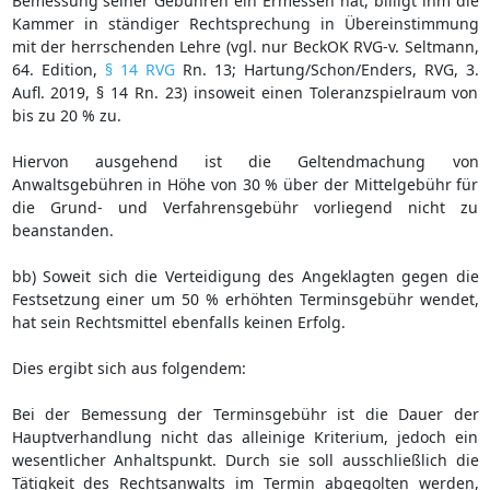
Bemessung seiner Gebühren ein Ermessen hat, billigt ihm die
Kammer in ständiger Rechtsprechung in Übereinstimmung
mit der herrschenden Lehre (vgl. nur BeckOK RVG-v. Seltmann,
64. Edition,
§ 14 RVG
Rn. 13; Hartung/Schon/Enders, RVG, 3.
Aufl. 2019, § 14 Rn. 23) insoweit einen Toleranzspielraum von
bis zu 20 % zu.
Hiervon ausgehend ist die Geltendmachung von
Anwaltsgebühren in Höhe von 30 % über der Mittelgebühr für
die Grund- und Verfahrensgebühr vorliegend nicht zu
beanstanden.
bb) Soweit sich die Verteidigung des Angeklagten gegen die
Festsetzung einer um 50 % erhöhten Terminsgebühr wendet,
hat sein Rechtsmittel ebenfalls keinen Erfolg.
Dies ergibt sich aus folgendem:
Bei der Bemessung der Terminsgebühr ist die Dauer der
Hauptverhandlung nicht das alleinige Kriterium, jedoch ein
wesentlicher Anhaltspunkt. Durch sie soll ausschließlich die
Tätigkeit des Rechtsanwalts im Termin abgegolten werden,