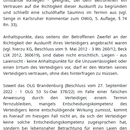
Umstände vorliegen - geeignet, bei dem Betroffenen ein
Vertrauen auf die Richtigkeit dieser Auskunft zu begründen
und schließt eine schuldhafte Säumnis im Termin aus (vgl.
Senge in Karlsruher Kommentar zum OWiG, 5. Auflage, § 74
Rn. 33).
Anhaltspunkte, dass seitens der Betroffenen Zweifel an der
Richtigkeit der Auskunft ihres Verteidigers angebracht waren
(vgl. hierzu KG, Beschluss vom 9. Mai 2012 - 3 Ws 260/12, Beck
LSK 2012, 360619), sind dabei nicht ersichtlich. Liegen - aus
Laiensicht - keine Anhaltspunkte für die Unzuverlässigkeit oder
einen Irrtum des Verteidigers vor, darf er den Worten seines
Verteidigers vertrauen, ohne dies hinterfragen zu müssen.
Soweit das OLG Brandenburg (Beschluss vom 27. September
2022 - 1 OLG 53 Ss-Owi 378/22) im Falle einer falschen
Anweisung durch den Verteidiger, einem Termin
fernzubleiben, mangels Entscheidungskompetenz des
Verteidigers keine entschuldigende Wirkung zumisst, kommt
es hierauf im hiesigen Fall nicht an, da sich der Verteidiger
keine solche Entscheidungskompetenz zugesprochen hat,
sondern bei lebensnaher Betrachtung für einen Laien den