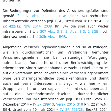
worden ist.
Die Bedingungen zur Definition des Versicherungsfalles sind
gemäß
§ 307 Abs. 3 S. 1 BGB
einer AGB-rechtlichen
Inhaltskontrolle entzogen (vgl. BGH, Urteil vom 26.03.2014 –
IV
ZR 422/12
,
NJW 2014, 2038
, Rn. 34). Sie sind auch weder
intransparent i.S.v.
§ 307 Abs. 3 S. 2, Abs. 1 S. 2 BGB
noch
überraschend nach
§ 305c Abs. 1 BGB
.
Allgemeine Versicherungsbedingungen sind so auszulegen,
wie ein durchschnittlicher, um Verständnis bemühter
Versicherungsnehmer sie bei verständiger Würdigung,
aufmerksamer Durchsicht und unter Berücksichtigung des
erkennbaren Sinnzusammenhangs versteht. Dabei kommt es
auf die Verständnismöglichkeiten eines Versicherungsnehmers
ohne versicherungsrechtliche Spezialkenntnisse und damit
auch auf seine Interessen an. Liegt – wie hier – ein
Gruppenversicherungsvertrag vor, so kommt es daneben auch
auf die Verständnismöglichkeiten durchschnittlicher
Versicherter und ihre Interessen an (vgl. BGH, Urteil vom 10.
Dezember 2014 –
IV ZR 289/13
,
VersR 2015, 318
Rn. 22 m.w.N.;
BGH, Urteil vom 10. Juli 2024 –
IV ZR 129/23
, BeckRS 2024,