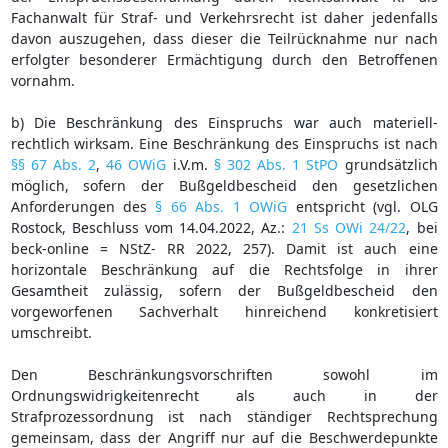
Fachanwalt für Straf- und Verkehrsrecht ist daher jedenfalls
davon auszugehen, dass dieser die Teilrücknahme nur nach
erfolgter besonderer Ermächtigung durch den Betroffenen
vornahm.
b) Die Beschränkung des Einspruchs war auch materiell-
rechtlich wirksam. Eine Beschränkung des Einspruchs ist nach
§§ 67 Abs. 2
,
46 OWiG
i.V.m.
§ 302 Abs. 1 StPO
grundsätzlich
möglich, sofern der Bußgeldbescheid den gesetzlichen
Anforderungen des
§ 66 Abs. 1 OWiG
entspricht (vgl. OLG
Rostock, Beschluss vom 14.04.2022, Az.:
21 Ss OWi 24/22
, bei
beck-online = NStZ- RR 2022, 257). Damit ist auch eine
horizontale Beschränkung auf die Rechtsfolge in ihrer
Gesamtheit zulässig, sofern der Bußgeldbescheid den
vorgeworfenen Sachverhalt hinreichend konkretisiert
umschreibt.
Den Beschränkungsvorschriften sowohl im
Ordnungswidrigkeitenrecht als auch in der
Strafprozessordnung ist nach ständiger Rechtsprechung
gemeinsam, dass der Angriff nur auf die Beschwerdepunkte