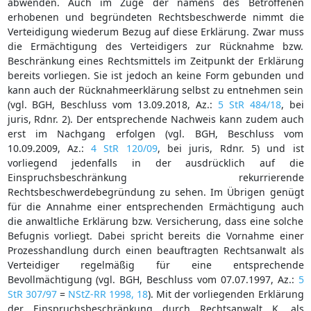
abwenden. Auch im Zuge der namens des Betroffenen
erhobenen und begründeten Rechtsbeschwerde nimmt die
Verteidigung wiederum Bezug auf diese Erklärung. Zwar muss
die Ermächtigung des Verteidigers zur Rücknahme bzw.
Beschränkung eines Rechtsmittels im Zeitpunkt der Erklärung
bereits vorliegen. Sie ist jedoch an keine Form gebunden und
kann auch der Rücknahmeerklärung selbst zu entnehmen sein
(vgl. BGH, Beschluss vom 13.09.2018, Az.:
5 StR 484/18
, bei
juris, Rdnr. 2). Der entsprechende Nachweis kann zudem auch
erst im Nachgang erfolgen (vgl. BGH, Beschluss vom
10.09.2009, Az.:
4 StR 120/09
, bei juris, Rdnr. 5) und ist
vorliegend jedenfalls in der ausdrücklich auf die
Einspruchsbeschränkung rekurrierende
Rechtsbeschwerdebegründung zu sehen. Im Übrigen genügt
für die Annahme einer entsprechenden Ermächtigung auch
die anwaltliche Erklärung bzw. Versicherung, dass eine solche
Befugnis vorliegt. Dabei spricht bereits die Vornahme einer
Prozesshandlung durch einen beauftragten Rechtsanwalt als
Verteidiger regelmäßig für eine entsprechende
Bevollmächtigung (vgl. BGH, Beschluss vom 07.07.1997, Az.:
5
StR 307/97
=
NStZ-RR 1998, 18
). Mit der vorliegenden Erklärung
der Einspruchsbeschränkung durch Rechtsanwalt K. als