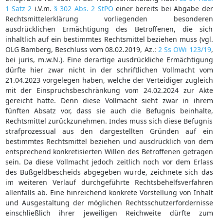
1 Satz 2
i.V.m.
§ 302 Abs. 2 StPO
einer bereits bei Abgabe der
Rechtsmittelerklärung vorliegenden besonderen
ausdrücklichen Ermächtigung des Betroffenen, die sich
inhaltlich auf ein bestimmtes Rechtsmittel beziehen muss (vgl.
OLG Bamberg, Beschluss vom 08.02.2019, Az.:
2 Ss OWi 123/19
,
bei juris, m.w.N.). Eine derartige ausdrückliche Ermächtigung
dürfte hier zwar nicht in der schriftlichen Vollmacht vom
21.04.2023 vorgelegen haben, welche der Verteidiger zugleich
mit der Einspruchsbeschränkung vom 24.02.2024 zur Akte
gereicht hatte. Denn diese Vollmacht sieht zwar in ihrem
fünften Absatz vor, dass sie auch die Befugnis beinhalte,
Rechtsmittel zurückzunehmen. Indes muss sich diese Befugnis
strafprozessual aus den dargestellten Gründen auf ein
bestimmtes Rechtsmittel beziehen und ausdrücklich von dem
entsprechend konkretisierten Willen des Betroffenen getragen
sein. Da diese Vollmacht jedoch zeitlich noch vor dem Erlass
des Bußgeldbescheids abgegeben wurde, zeichnete sich das
im weiteren Verlauf durchgeführte Rechtsbehelfsverfahren
allenfalls ab. Eine hinreichend konkrete Vorstellung von Inhalt
und Ausgestaltung der möglichen Rechtsschutzerfordernisse
einschließlich ihrer jeweiligen Reichweite dürfte zum