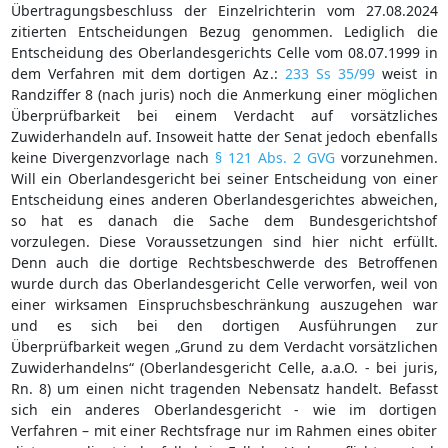
Übertragungsbeschluss der Einzelrichterin vom 27.08.2024
zitierten Entscheidungen Bezug genommen. Lediglich die
Entscheidung des Oberlandesgerichts Celle vom 08.07.1999 in
dem Verfahren mit dem dortigen Az.:
233 Ss 35/99
weist in
Randziffer 8 (nach juris) noch die Anmerkung einer möglichen
Überprüfbarkeit bei einem Verdacht auf vorsätzliches
Zuwiderhandeln auf. Insoweit hatte der Senat jedoch ebenfalls
keine Divergenzvorlage nach
§ 121 Abs. 2 GVG
vorzunehmen.
Will ein Oberlandesgericht bei seiner Entscheidung von einer
Entscheidung eines anderen Oberlandesgerichtes abweichen,
so hat es danach die Sache dem Bundesgerichtshof
vorzulegen. Diese Voraussetzungen sind hier nicht erfüllt.
Denn auch die dortige Rechtsbeschwerde des Betroffenen
wurde durch das Oberlandesgericht Celle verworfen, weil von
einer wirksamen Einspruchsbeschränkung auszugehen war
und es sich bei den dortigen Ausführungen zur
Überprüfbarkeit wegen „Grund zu dem Verdacht vorsätzlichen
Zuwiderhandelns“ (Oberlandesgericht Celle, a.a.O. - bei juris,
Rn. 8) um einen nicht tragenden Nebensatz handelt. Befasst
sich ein anderes Oberlandesgericht - wie im dortigen
Verfahren – mit einer Rechtsfrage nur im Rahmen eines obiter