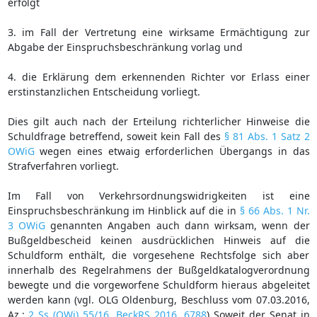
erfolgt
3. im Fall der Vertretung eine wirksame Ermächtigung zur
Abgabe der Einspruchsbeschränkung vorlag und
4. die Erklärung dem erkennenden Richter vor Erlass einer
erstinstanzlichen Entscheidung vorliegt.
Dies gilt auch nach der Erteilung richterlicher Hinweise die
Schuldfrage betreffend, soweit kein Fall des
§ 81 Abs. 1 Satz 2
OWiG
wegen eines etwaig erforderlichen Übergangs in das
Strafverfahren vorliegt.
Im Fall von Verkehrsordnungswidrigkeiten ist eine
Einspruchsbeschränkung im Hinblick auf die in
§ 66 Abs. 1 Nr.
3 OWiG
genannten Angaben auch dann wirksam, wenn der
Bußgeldbescheid keinen ausdrücklichen Hinweis auf die
Schuldform enthält, die vorgesehene Rechtsfolge sich aber
innerhalb des Regelrahmens der Bußgeldkatalogverordnung
bewegte und die vorgeworfene Schuldform hieraus abgeleitet
werden kann (vgl. OLG Oldenburg, Beschluss vom 07.03.2016,
Az.:
2 Ss (OWi) 55/16
,
BeckRS 2016, 6788
) Soweit der Senat in