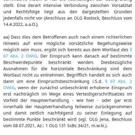
stellt. Eine derart intensive Verbindung zwischen Vorsatztat
und Rechtsfolge liegt aus den dargestellten Gründen
jedenfalls nicht vor (Anschluss an OLG Rostock, Beschluss vom
14.4.2022, a.a.O.).
aa) Dass dies dem Betroffenen auch nach einem richterlichen
Hinweis auf eine mögliche vorsätzliche Begehungsweise
möglich sein muss, ergibt sich bereits aus dem Wortlaut des
§
67 Abs. 2 OWiG
. Der Einspruch kann danach auf bestimmte
Beschwerdepunkte beschränkt werden. Diesbezügliche
Ausnahmen für die horizontale Beschränkung sind dem
Wortlaut nicht zu entnehmen. Begrifflich handelt es sich auch
dann um eine Einspruchsbeschränkung i.S.d.
§ 67 Abs. 2
OWiG
, wenn der zunächst unbeschränkt erhobene Einspruch
erst nachträglich im Wege eines Verteidigerschriftsatzes im
Vorfeld der Hauptverhandlung - wie hier - oder gar erst
innerhalb der Hauptverhandlung teilweise zurückgenommen
und damit zeitlich nachfolgend zu seiner Einlegung auf
bestimmte Punkte beschränkt wird (vgl. OLG Jena, Beschluss
vom 08.07.2021, Az.: 1 OLG 131 SsBs 34/21, m.w.N.).