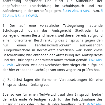
Anfechtung begründet und führt zur Aufhebung der
angefochtenen Entscheidung im Schuldspruch und zur
Abänderung in der Rechtsfolge gem.
§ 349 Abs. 4 StPO
i.V.m.
§
79 Abs. 3 Satz 1 OWiG
.
1. Der auf eine vorsätzliche Tatbegehung lautende
Schuldspruch durch das Amtsgericht Stadtroda kann
vorliegend keinen Bestand haben, weil dieser bereits aufgrund
einer horizontalen Beschränkung des Einspruchs gegen den
nur einen Fahrlässigkeitsvorwurf ausweisenden
Bußgeldbescheid in Rechtskraft erwachsen war. Denn diese
Beschränkung war entgegen der Auffassung des Amtsgerichts
und der Thüringer Generalstaatsanwaltschaft gemäß
§ 67 Abs.
2 OWiG
wirksam, was das Rechtsbeschwerdegericht aufgrund
der hier erhobenen Sachrüge von Amts wegen zu prüfen hat.
a) Zunächst lagen die formellen Voraussetzungen für eine
Einspruchsbeschränkung vor.
Ebenso wie für einen Teil-Verzicht auf den Einspruch bedarf
der erklärende Verteidiger auch für die Teilrücknahme des
Einspruchs vor oder in der Hauptverhandlung nach
§§ 67 Abs.