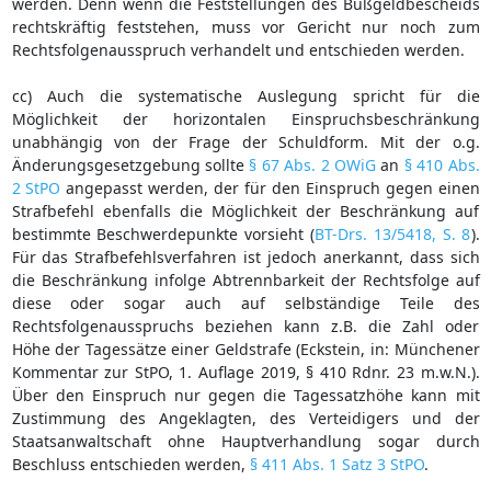
werden. Denn wenn die Feststellungen des Bußgeldbescheids
rechtskräftig feststehen, muss vor Gericht nur noch zum
Rechtsfolgenausspruch verhandelt und entschieden werden.
cc) Auch die systematische Auslegung spricht für die
Möglichkeit der horizontalen Einspruchsbeschränkung
unabhängig von der Frage der Schuldform. Mit der o.g.
Änderungsgesetzgebung sollte
§ 67 Abs. 2 OWiG
an
§ 410 Abs.
2 StPO
angepasst werden, der für den Einspruch gegen einen
Strafbefehl ebenfalls die Möglichkeit der Beschränkung auf
bestimmte Beschwerdepunkte vorsieht (
BT-Drs. 13/5418, S. 8
).
Für das Strafbefehlsverfahren ist jedoch anerkannt, dass sich
die Beschränkung infolge Abtrennbarkeit der Rechtsfolge auf
diese oder sogar auch auf selbständige Teile des
Rechtsfolgenausspruchs beziehen kann z.B. die Zahl oder
Höhe der Tagessätze einer Geldstrafe (Eckstein, in: Münchener
Kommentar zur StPO, 1. Auflage 2019, § 410 Rdnr. 23 m.w.N.).
Über den Einspruch nur gegen die Tagessatzhöhe kann mit
Zustimmung des Angeklagten, des Verteidigers und der
Staatsanwaltschaft ohne Hauptverhandlung sogar durch
Beschluss entschieden werden,
§ 411 Abs. 1 Satz 3 StPO
.