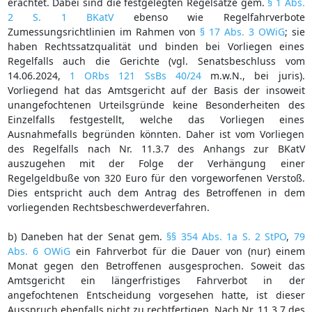
erachtet. Dabei sind die festgelegten Regelsätze gem.
§ 1 Abs.
2 S. 1 BKatV
ebenso wie Regelfahrverbote
Zumessungsrichtlinien im Rahmen von
§ 17 Abs. 3 OWiG
; sie
haben Rechtssatzqualität und binden bei Vorliegen eines
Regelfalls auch die Gerichte (vgl. Senatsbeschluss vom
14.06.2024,
1 ORbs 121 SsBs 40/24
m.w.N., bei juris).
Vorliegend hat das Amtsgericht auf der Basis der insoweit
unangefochtenen Urteilsgründe keine Besonderheiten des
Einzelfalls festgestellt, welche das Vorliegen eines
Ausnahmefalls begründen könnten. Daher ist vom Vorliegen
des Regelfalls nach Nr. 11.3.7 des Anhangs zur BKatV
auszugehen mit der Folge der Verhängung einer
Regelgeldbuße von 320 Euro für den vorgeworfenen Verstoß.
Dies entspricht auch dem Antrag des Betroffenen in dem
vorliegenden Rechtsbeschwerdeverfahren.
b) Daneben hat der Senat gem.
§§ 354 Abs. 1a S. 2 StPO
,
79
Abs. 6 OWiG
ein Fahrverbot für die Dauer von (nur) einem
Monat gegen den Betroffenen ausgesprochen. Soweit das
Amtsgericht ein längerfristiges Fahrverbot in der
angefochtenen Entscheidung vorgesehen hatte, ist dieser
Ausspruch ebenfalls nicht zu rechtfertigen. Nach Nr. 11.3.7 des