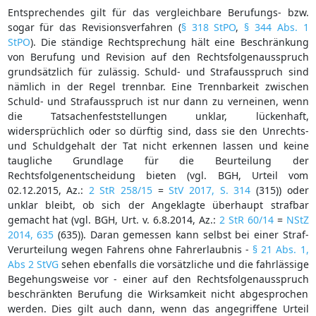
Entsprechendes gilt für das vergleichbare Berufungs- bzw.
sogar für das Revisionsverfahren (
§ 318 StPO
,
§ 344 Abs. 1
StPO
). Die ständige Rechtsprechung hält eine Beschränkung
von Berufung und Revision auf den Rechtsfolgenausspruch
grundsätzlich für zulässig. Schuld- und Strafausspruch sind
nämlich in der Regel trennbar. Eine Trennbarkeit zwischen
Schuld- und Strafausspruch ist nur dann zu verneinen, wenn
die Tatsachenfeststellungen unklar, lückenhaft,
widersprüchlich oder so dürftig sind, dass sie den Unrechts-
und Schuldgehalt der Tat nicht erkennen lassen und keine
taugliche Grundlage für die Beurteilung der
Rechtsfolgenentscheidung bieten (vgl. BGH, Urteil vom
02.12.2015, Az.:
2 StR 258/15
=
StV 2017, S. 314
(315)) oder
unklar bleibt, ob sich der Angeklagte überhaupt strafbar
gemacht hat (vgl. BGH, Urt. v. 6.8.2014, Az.:
2 StR 60/14
=
NStZ
2014, 635
(635)). Daran gemessen kann selbst bei einer Straf-
Verurteilung wegen Fahrens ohne Fahrerlaubnis -
§ 21 Abs. 1,
Abs 2 StVG
sehen ebenfalls die vorsätzliche und die fahrlässige
Begehungsweise vor - einer auf den Rechtsfolgenausspruch
beschränkten Berufung die Wirksamkeit nicht abgesprochen
werden. Dies gilt auch dann, wenn das angegriffene Urteil