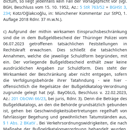
dictum, so liegt jedenfalls kein Fall der Vorlagepflicht vor (vgl.
BGH, Beschluss vom 15. 10. 1952, Az.:
5 StR 763/52
=
BGHSt 3,
234
; Kotz/Oğlakcıoğlu, in: Münchener Kommentar zur StPO, 1.
Auflage 2018 Rdnr. 37 m.w.N.).
c) Aufgrund der mithin wirksamen Einspruchsbeschränkung
sind die in dem Bußgeldbescheid der Thüringer Polizei vom
06.07.2023 getroffenen tatsächlichen Feststellungen in
Rechtskraft erwachsen. Dies schließt die tatsächlichen
Annahmen, welche die jeweilige Schuldform begründen, mit
ein. Der vorliegende Bußgeldbescheid enthält zwar keine
ausdrücklichen Angaben zur Schuldform. Dies steht der
Wirksamkeit der Beschränkung aber nicht entgegen, sofern
die Verfolgungsbehörde ihrer Tatahndung - wie hier -
offensichtlich die Regelsätze der Bußgeldkatalog-Verordnung
zugrunde gelegt hat (vgl. BayObLG, Beschluss v. 22.02.2023,
Az.:
201 ObOWi 66/23
, bei juris, Rdnr. 3). Denn die Beträge des
Bußgeldkatalogs, an den die Behörde grundsätzlich gebunden
ist, gehen bei Geschwindigkeitsübertretungen regelhaft von
fahrlässiger Begehung und gewöhnlichen Tatumständen aus,
§ 1 Abs. 2 BKatV
. Bei Verkehrsordnungswidrigkeiten, die nach
Maßgabe der Bußgeldkatalogverordnung behandelt wurden,