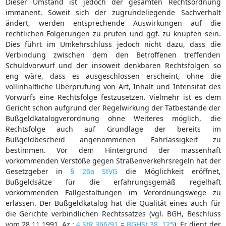
Dieser Umstand ist jedoch der gesamten Rechtsordnung
immanent. Soweit sich der zugrundeliegende Sachverhalt
ändert, werden entsprechende Auswirkungen auf die
rechtlichen Folgerungen zu prüfen und ggf. zu knüpfen sein.
Dies führt im Umkehrschluss jedoch nicht dazu, dass die
Verbindung zwischen dem den Betroffenen treffenden
Schuldvorwurf und der insoweit denkbaren Rechtsfolgen so
eng wäre, dass es ausgeschlossen erscheint, ohne die
vollinhaltliche Überprüfung von Art, Inhalt und Intensität des
Vorwurfs eine Rechtsfolge festzusetzen. Vielmehr ist es dem
Gericht schon aufgrund der Regelwirkung der Tatbestände der
Bußgeldkatalogverordnung ohne Weiteres möglich, die
Rechtsfolge auch auf Grundlage der bereits im
Bußgeldbescheid angenommenen Fahrlässigkeit zu
bestimmen. Vor dem Hintergrund der massenhaft
vorkommenden Verstöße gegen Straßenverkehrsregeln hat der
Gesetzgeber in
§ 26a StVG
die Möglichkeit eröffnet,
Bußgeldsätze für die erfahrungsgemäß regelhaft
vorkommenden Fallgestaltungen im Verordnungswege zu
erlassen. Der Bußgeldkatalog hat die Qualität eines auch für
die Gerichte verbindlichen Rechtssatzes (vgl. BGH, Beschluss
vom 28.11.1991, Az.:
4 StR 366/91
=
BGHSt 38, 125
). Er dient der