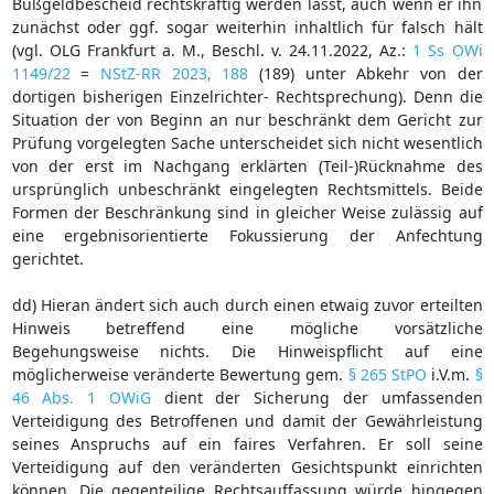
Bußgeldbescheid rechtskräftig werden lässt, auch wenn er ihn
zunächst oder ggf. sogar weiterhin inhaltlich für falsch hält
(vgl. OLG Frankfurt a. M., Beschl. v. 24.11.2022, Az.:
1 Ss OWi
1149/22
=
NStZ-RR 2023, 188
(189) unter Abkehr von der
dortigen bisherigen Einzelrichter- Rechtsprechung). Denn die
Situation der von Beginn an nur beschränkt dem Gericht zur
Prüfung vorgelegten Sache unterscheidet sich nicht wesentlich
von der erst im Nachgang erklärten (Teil-)Rücknahme des
ursprünglich unbeschränkt eingelegten Rechtsmittels. Beide
Formen der Beschränkung sind in gleicher Weise zulässig auf
eine ergebnisorientierte Fokussierung der Anfechtung
gerichtet.
dd) Hieran ändert sich auch durch einen etwaig zuvor erteilten
Hinweis betreffend eine mögliche vorsätzliche
Begehungsweise nichts. Die Hinweispflicht auf eine
möglicherweise veränderte Bewertung gem.
§ 265 StPO
i.V.m.
§
46 Abs. 1 OWiG
dient der Sicherung der umfassenden
Verteidigung des Betroffenen und damit der Gewährleistung
seines Anspruchs auf ein faires Verfahren. Er soll seine
Verteidigung auf den veränderten Gesichtspunkt einrichten
können. Die gegenteilige Rechtsauffassung würde hingegen