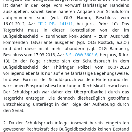
ist daher in der Regel vom Vorwurf fahrlässigen Handelns
auszugehen, soweit keine näheren Angaben zur Schuldform
aufgenommen sind (vgl. OLG Hamm, Beschluss vom
16.01.2012, Az.:
III-2 RBs 141/11
, bei juris, Rdnr. 10). Das
Tatgericht muss in dieser Konstellation von der im
Bußgeldbescheid – zumindest konkludent – zum Ausdruck
kommenden Tatvariante ausgehen (vgl. OLG Rostock, a.a.O.)
und darf diese nicht mehr abändern (vgl. OLG Bamberg,
Beschluss vom 17.03.2016, Az.:
3 Ss OWi 360/16
, bei juris, Rdnr.
13). In der Folge richtete sich der Schuldspruch in dem
Bußgeldbescheid der Thüringer Polizei vom 06.07.2023
vorliegend ebenfalls nur auf eine fahrlässige Begehungsweise.
In dieser Form ist der Schuldspruch vor dem Hintergrund der
wirksamen Einspruchsbeschränkung in Rechtskraft erwachsen.
Der Schuldspruch war daher der Überprüfbarkeit durch das
Tatgericht entzogen. Die dennoch diesbezüglich getroffene
Entscheidung unterliegt in der Folge der Aufhebung durch
den Senat.
2. Da der Schuldspruch infolge insoweit bereits eingetreten
gewesener Rechtskraft des Bußgeldbescheids keinen Bestand