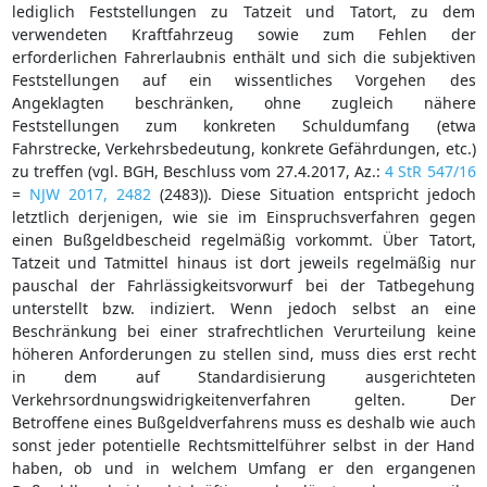
lediglich Feststellungen zu Tatzeit und Tatort, zu dem
verwendeten Kraftfahrzeug sowie zum Fehlen der
erforderlichen Fahrerlaubnis enthält und sich die subjektiven
Feststellungen auf ein wissentliches Vorgehen des
Angeklagten beschränken, ohne zugleich nähere
Feststellungen zum konkreten Schuldumfang (etwa
Fahrstrecke, Verkehrsbedeutung, konkrete Gefährdungen, etc.)
zu treffen (vgl. BGH, Beschluss vom 27.4.2017, Az.:
4 StR 547/16
=
NJW 2017, 2482
(2483)). Diese Situation entspricht jedoch
letztlich derjenigen, wie sie im Einspruchsverfahren gegen
einen Bußgeldbescheid regelmäßig vorkommt. Über Tatort,
Tatzeit und Tatmittel hinaus ist dort jeweils regelmäßig nur
pauschal der Fahrlässigkeitsvorwurf bei der Tatbegehung
unterstellt bzw. indiziert. Wenn jedoch selbst an eine
Beschränkung bei einer strafrechtlichen Verurteilung keine
höheren Anforderungen zu stellen sind, muss dies erst recht
in dem auf Standardisierung ausgerichteten
Verkehrsordnungswidrigkeitenverfahren gelten. Der
Betroffene eines Bußgeldverfahrens muss es deshalb wie auch
sonst jeder potentielle Rechtsmittelführer selbst in der Hand
haben, ob und in welchem Umfang er den ergangenen