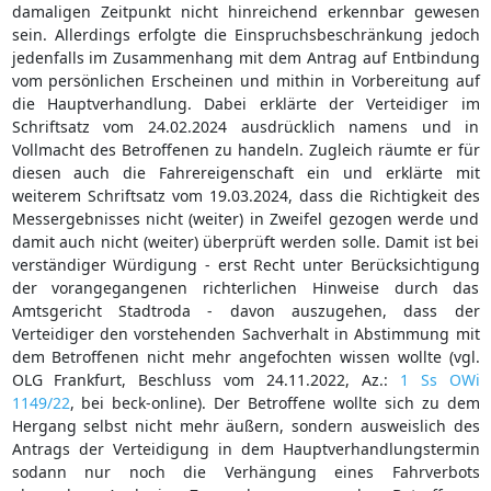
damaligen Zeitpunkt nicht hinreichend erkennbar gewesen
sein. Allerdings erfolgte die Einspruchsbeschränkung jedoch
jedenfalls im Zusammenhang mit dem Antrag auf Entbindung
vom persönlichen Erscheinen und mithin in Vorbereitung auf
die Hauptverhandlung. Dabei erklärte der Verteidiger im
Schriftsatz vom 24.02.2024 ausdrücklich namens und in
Vollmacht des Betroffenen zu handeln. Zugleich räumte er für
diesen auch die Fahrereigenschaft ein und erklärte mit
weiterem Schriftsatz vom 19.03.2024, dass die Richtigkeit des
Messergebnisses nicht (weiter) in Zweifel gezogen werde und
damit auch nicht (weiter) überprüft werden solle. Damit ist bei
verständiger Würdigung - erst Recht unter Berücksichtigung
der vorangegangenen richterlichen Hinweise durch das
Amtsgericht Stadtroda - davon auszugehen, dass der
Verteidiger den vorstehenden Sachverhalt in Abstimmung mit
dem Betroffenen nicht mehr angefochten wissen wollte (vgl.
OLG Frankfurt, Beschluss vom 24.11.2022, Az.:
1 Ss OWi
1149/22
, bei beck-online). Der Betroffene wollte sich zu dem
Hergang selbst nicht mehr äußern, sondern ausweislich des
Antrags der Verteidigung in dem Hauptverhandlungstermin
sodann nur noch die Verhängung eines Fahrverbots