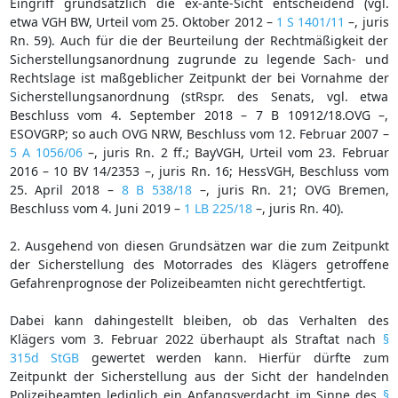
Eingriff grundsätzlich die ex-ante-Sicht entscheidend (vgl.
etwa VGH BW, Urteil vom 25. Oktober 2012 –
1 S 1401/11
–, juris
Rn. 59). Auch für die der Beurteilung der Rechtmäßigkeit der
Sicherstellungsanordnung zugrunde zu legende Sach- und
Rechtslage ist maßgeblicher Zeitpunkt der bei Vornahme der
Sicherstellungsanordnung (stRspr. des Senats, vgl. etwa
Beschluss vom 4. September 2018 – 7 B 10912/18.OVG –,
ESOVGRP; so auch OVG NRW, Beschluss vom 12. Februar 2007 –
5 A 1056/06
–, juris Rn. 2 ff.; BayVGH, Urteil vom 23. Februar
2016 – 10 BV 14/2353 –, juris Rn. 16; HessVGH, Beschluss vom
25. April 2018 –
8 B 538/18
–, juris Rn. 21; OVG Bremen,
Beschluss vom 4. Juni 2019 –
1 LB 225/18
–, juris Rn. 40).
2. Ausgehend von diesen Grundsätzen war die zum Zeitpunkt
der Sicherstellung des Motorrades des Klägers getroffene
Gefahrenprognose der Polizeibeamten nicht gerechtfertigt.
Dabei kann dahingestellt bleiben, ob das Verhalten des
Klägers vom 3. Februar 2022 überhaupt als Straftat nach
§
315d StGB
gewertet werden kann. Hierfür dürfte zum
Zeitpunkt der Sicherstellung aus der Sicht der handelnden
Polizeibeamten lediglich ein Anfangsverdacht im Sinne des
§