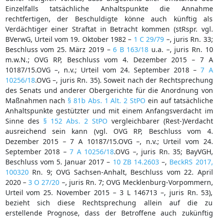
Einzelfalls tatsächliche Anhaltspunkte die Annahme
rechtfertigen, der Beschuldigte könne auch künftig als
Verdächtiger einer Straftat in Betracht kommen (stRspr. vgl.
BVerwG, Urteil vom 19. Oktober 1982 –
1 C 29/79
–, juris Rn. 33;
Beschluss vom 25. März 2019 –
6 B 163/18
u.a. –, juris Rn. 10
m.w.N.; OVG RP, Beschluss vom 4. Dezember 2015 – 7 A
10187/15.OVG –, n.v.; Urteil vom 24. September 2018 –
7 A
10256/18
.OVG –, juris Rn. 35). Soweit nach der Rechtsprechung
des Senats und anderer Obergerichte für die Anordnung von
Maßnahmen nach
§ 81b Abs. 1 Alt. 2 StPO
ein auf tatsächliche
Anhaltspunkte gestützter und mit einem Anfangsverdacht im
Sinne des
§ 152 Abs. 2 StPO
vergleichbarer (Rest-)Verdacht
ausreichend sein kann (vgl. OVG RP, Beschluss vom 4.
Dezember 2015 – 7 A 10187/15.OVG –, n.v.; Urteil vom 24.
September 2018 –
7 A 10256/18
.OVG –, juris Rn. 35; BayVGH,
Beschluss vom 5. Januar 2017 –
10 ZB 14.2603
–,
BeckRS 2017,
100320
Rn. 9; OVG Sachsen-Anhalt, Beschluss vom 22. April
2020 –
3 O 27/20
–, juris Rn. 7; OVG Mecklenburg-Vorpommern,
Urteil vom 25. November 2015 – 3 L 146713 –, juris Rn. 53),
bezieht sich diese Rechtsprechung allein auf die zu
erstellende Prognose, dass der Betroffene auch zukünftig