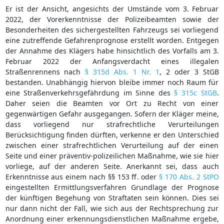
Er ist der Ansicht, angesichts der Umstände vom 3. Februar
2022, der Vorerkenntnisse der Polizeibeamten sowie der
Besonderheiten des sichergestellten Fahrzeugs sei vorliegend
eine zutreffende Gefahrenprognose erstellt worden. Entgegen
der Annahme des Klägers habe hinsichtlich des Vorfalls am 3.
Februar 2022 der Anfangsverdacht eines illegalen
Straßenrennens nach
§ 315d Abs. 1 Nr. 1
, 2 oder 3 StGB
bestanden. Unabhängig hiervon bleibe immer noch Raum für
eine Straßenverkehrsgefährdung im Sinne des
§ 315c StGB
.
Daher seien die Beamten vor Ort zu Recht von einer
gegenwärtigen Gefahr ausgegangen. Sofern der Kläger meine,
dass vorliegend nur strafrechtliche Verurteilungen
Berücksichtigung finden dürften, verkenne er den Unterschied
zwischen einer strafrechtlichen Verurteilung auf der einen
Seite und einer präventiv-polizeilichen Maßnahme, wie sie hier
vorliege, auf der anderen Seite. Anerkannt sei, dass auch
Erkenntnisse aus einem nach §§ 153 ff. oder
§ 170 Abs. 2 StPO
eingestellten Ermittlungsverfahren Grundlage der Prognose
der künftigen Begehung von Straftaten sein können. Dies sei
nur dann nicht der Fall, wie sich aus der Rechtsprechung zur
Anordnung einer erkennungsdienstlichen Maßnahme ergebe,