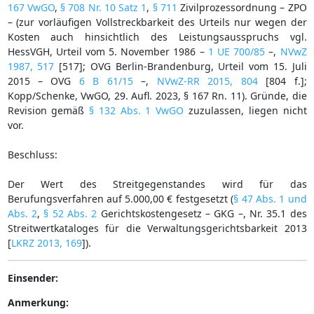
167 VwGO
,
§ 708 Nr. 10 Satz 1
,
§ 711
Zivilprozessordnung – ZPO
– (zur vorläufigen Vollstreckbarkeit des Urteils nur wegen der
Kosten auch hinsichtlich des Leistungsausspruchs vgl.
HessVGH, Urteil vom 5. November 1986 –
1 UE 700/85
–,
NVwZ
1987, 517
[517]; OVG Berlin-Brandenburg, Urteil vom 15. Juli
2015 – OVG
6 B 61/15
–,
NVwZ-RR 2015, 804
[804 f.];
Kopp/Schenke, VwGO, 29. Aufl. 2023, § 167 Rn. 11). Gründe, die
Revision gemäß
§ 132 Abs. 1 VwGO
zuzulassen, liegen nicht
vor.
Beschluss:
Der Wert des Streitgegenstandes wird für das
Berufungsverfahren auf 5.000,00 € festgesetzt (
§ 47 Abs. 1 und
Abs. 2
,
§ 52 Abs. 2
Gerichtskostengesetz – GKG –, Nr. 35.1 des
Streitwertkataloges für die Verwaltungsgerichtsbarkeit 2013
[
LKRZ 2013, 169
]).
Einsender:
Anmerkung: