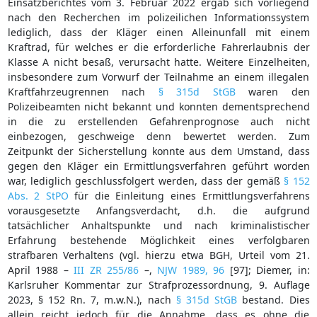
Einsatzberichtes vom 3. Februar 2022 ergab sich vorliegend
nach den Recherchen im polizeilichen Informationssystem
lediglich, dass der Kläger einen Alleinunfall mit einem
Kraftrad, für welches er die erforderliche Fahrerlaubnis der
Klasse A nicht besaß, verursacht hatte. Weitere Einzelheiten,
insbesondere zum Vorwurf der Teilnahme an einem illegalen
Kraftfahrzeugrennen nach
§ 315d StGB
waren den
Polizeibeamten nicht bekannt und konnten dementsprechend
in die zu erstellenden Gefahrenprognose auch nicht
einbezogen, geschweige denn bewertet werden. Zum
Zeitpunkt der Sicherstellung konnte aus dem Umstand, dass
gegen den Kläger ein Ermittlungsverfahren geführt worden
war, lediglich geschlussfolgert werden, dass der gemäß
§ 152
Abs. 2 StPO
für die Einleitung eines Ermittlungsverfahrens
vorausgesetzte Anfangsverdacht, d.h. die aufgrund
tatsächlicher Anhaltspunkte und nach kriminalistischer
Erfahrung bestehende Möglichkeit eines verfolgbaren
strafbaren Verhaltens (vgl. hierzu etwa BGH, Urteil vom 21.
April 1988 –
III ZR 255/86
–,
NJW 1989, 96
[97]; Diemer, in:
Karlsruher Kommentar zur Strafprozessordnung, 9. Auflage
2023, § 152 Rn. 7, m.w.N.), nach
§ 315d StGB
bestand. Dies
allein reicht jedoch für die Annahme, dass es ohne die