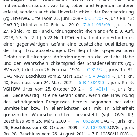
Individualrechtsgüter, wie Leib, Leben und Eigentum anderer
erfasst, sondern auch die Unverletzlichkeit der Rechtsordnung
(vgl. BVerwG, Urteil vom 25. Juni 2008 –
6 C 21/07
–, juris Rn. 13;
OVG RP, Urteil vom 10. Februar 2010 –
7 A 11095/09
–, juris Rn.
27; Rühle, Polizei- und Ordnungsrecht Rheinland-Pfalz, 9. Aufl.
2023, § 3 Rn. 2 ff.). § 22 Nr. 1 POG enthält mit dem Erfordernis
einer gegenwärtigen Gefahr eine zusätzliche Qualifizierung
der Eingriffsvoraussetzungen. Der Begriff der gegenwärtigen
Gefahr stellt strengere Anforderungen an die zeitliche Nähe
und den Wahrscheinlichkeitsgrad des Schadenseintritts (vgl.
BVerwG, Urteil vom 26. Februar 1974 –
I C 31/72
–, juris Rn. 32;
OVG NRW, Beschluss vom 2. März 2021 –
5 A 942/19
–, juris Rn.
40; Beschluss vom 24. März 2021 –
5 B 1884/20
–, juris Rn. 9;
VGH BW, Urteil vom 25. Oktober 2012 –
1 S 1401/11
–, juris Rn.
58). Gegenwärtig ist eine Gefahr dann, wenn die Einwirkung
des schädigenden Ereignisses bereits begonnen hat oder
unmittelbar bzw. in allernächster Zeit mit an Sicherheit
grenzender Wahrscheinlichkeit bevorsteht (vgl. OVG RP,
Beschluss vom 25. März 2009 –
1 A 10632/08
.OVG –, juris Rn.
26; Beschluss vom 30. Oktober 2009 –
7 A 10723/09
.OVG –, juris
Rn. 28; Beschluss vom 26. August 2011 – 7 E 10858/11.OVG –,