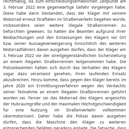
rechtmäßig, da zum entscheidungserheblichen Zeitpunkt am
3. Februar 2022 eine gegenwärtige Gefahr vorgelegen habe.
Diese habe darin bestanden, dass der Kläger mit seinem
Motorrad erneut Straftaten im Straßenverkehr begehen würde,
insbesondere seien weitere illegale Straßenrennen zu
befürchten gewesen. So hätten die Beamten aufgrund ihrer
Beobachtungen und den Einlassungen des Klägers vor Ort
bzw. seiner Aussageverweigerung hinsichtlich des weiteren
Motorradfahrers davon ausgehen dürfen, dass der Kläger am
3. Februar 2022 vor der streitgegenständlichen Sicherstellung
an einem illegalen Straßenrennen teilgenommen habe. Die
Polizeibeamten hätten sich durch das Verhalten des Klägers
sogar dazu veranlasst gesehen, ihren laufenden Einsatz
abzubrechen. Hinzu komme, dass gegen den Kläger bereits im
Jahre 2020 ein Ermittlungsverfahren wegen des Verdachts
seiner Teilnahme an einem illegalen Straßenrennen geführt
worden sei. Ferner sei das Motorrad des Klägers angesichts
der Hubraumgröße und der maximalen Höchstgeschwindigkeit
für eine Nutzung im Straßenverkehr vollkommen
übermotorisiert. Daher habe die Polizei davon ausgehen
dürfen, dass die Maschine den Kläger zu weiteren
entsprechenden Delikten geradezu einlade. Die Tatsache, dass