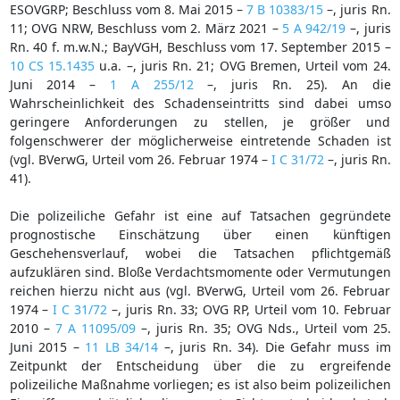
ESOVGRP; Beschluss vom 8. Mai 2015 –
7 B 10383/15
–, juris Rn.
11; OVG NRW, Beschluss vom 2. März 2021 –
5 A 942/19
–, juris
Rn. 40 f. m.w.N.; BayVGH, Beschluss vom 17. September 2015 –
10 CS 15.1435
u.a. –, juris Rn. 21; OVG Bremen, Urteil vom 24.
Juni 2014 –
1 A 255/12
–, juris Rn. 25). An die
Wahrscheinlichkeit des Schadenseintritts sind dabei umso
geringere Anforderungen zu stellen, je größer und
folgenschwerer der möglicherweise eintretende Schaden ist
(vgl. BVerwG, Urteil vom 26. Februar 1974 –
I C 31/72
–, juris Rn.
41).
Die polizeiliche Gefahr ist eine auf Tatsachen gegründete
prognostische Einschätzung über einen künftigen
Geschehensverlauf, wobei die Tatsachen pflichtgemäß
aufzuklären sind. Bloße Verdachtsmomente oder Vermutungen
reichen hierzu nicht aus (vgl. BVerwG, Urteil vom 26. Februar
1974 –
I C 31/72
–, juris Rn. 33; OVG RP, Urteil vom 10. Februar
2010 –
7 A 11095/09
–, juris Rn. 35; OVG Nds., Urteil vom 25.
Juni 2015 –
11 LB 34/14
–, juris Rn. 34). Die Gefahr muss im
Zeitpunkt der Entscheidung über die zu ergreifende
polizeiliche Maßnahme vorliegen; es ist also beim polizeilichen