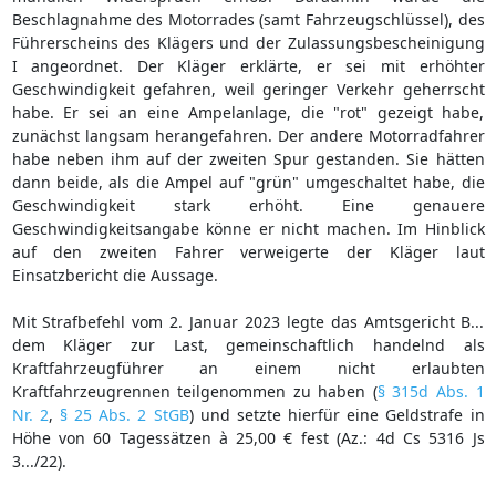
Beschlagnahme des Motorrades (samt Fahrzeugschlüssel), des
Führerscheins des Klägers und der Zulassungsbescheinigung
I angeordnet. Der Kläger erklärte, er sei mit erhöhter
Geschwindigkeit gefahren, weil geringer Verkehr geherrscht
habe. Er sei an eine Ampelanlage, die "rot" gezeigt habe,
zunächst langsam herangefahren. Der andere Motorradfahrer
habe neben ihm auf der zweiten Spur gestanden. Sie hätten
dann beide, als die Ampel auf "grün" umgeschaltet habe, die
Geschwindigkeit stark erhöht. Eine genauere
Geschwindigkeitsangabe könne er nicht machen. Im Hinblick
auf den zweiten Fahrer verweigerte der Kläger laut
Einsatzbericht die Aussage.
Mit Strafbefehl vom 2. Januar 2023 legte das Amtsgericht B...
dem Kläger zur Last, gemeinschaftlich handelnd als
Kraftfahrzeugführer an einem nicht erlaubten
Kraftfahrzeugrennen teilgenommen zu haben (
§ 315d Abs. 1
Nr. 2
,
§ 25 Abs. 2 StGB
) und setzte hierfür eine Geldstrafe in
Höhe von 60 Tagessätzen à 25,00 € fest (Az.: 4d Cs 5316 Js
3.../22).