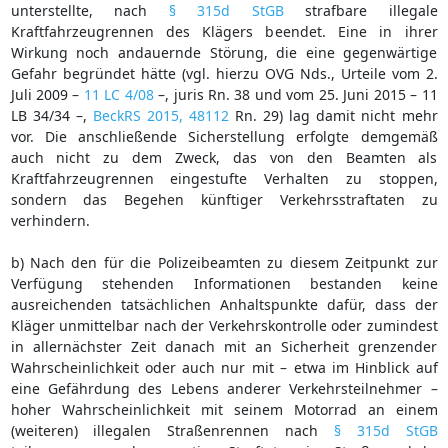
unterstellte, nach
§ 315d StGB
strafbare illegale
Kraftfahrzeugrennen des Klägers beendet. Eine in ihrer
Wirkung noch andauernde Störung, die eine gegenwärtige
Gefahr begründet hätte (vgl. hierzu OVG Nds., Urteile vom 2.
Juli 2009 –
11 LC 4/08
–, juris Rn. 38 und vom 25. Juni 2015 – 11
LB 34/34 –,
BeckRS 2015, 48112
Rn. 29) lag damit nicht mehr
vor. Die anschließende Sicherstellung erfolgte demgemäß
auch nicht zu dem Zweck, das von den Beamten als
Kraftfahrzeugrennen eingestufte Verhalten zu stoppen,
sondern das Begehen künftiger Verkehrsstraftaten zu
verhindern.
b) Nach den für die Polizeibeamten zu diesem Zeitpunkt zur
Verfügung stehenden Informationen bestanden keine
ausreichenden tatsächlichen Anhaltspunkte dafür, dass der
Kläger unmittelbar nach der Verkehrskontrolle oder zumindest
in allernächster Zeit danach mit an Sicherheit grenzender
Wahrscheinlichkeit oder auch nur mit – etwa im Hinblick auf
eine Gefährdung des Lebens anderer Verkehrsteilnehmer –
hoher Wahrscheinlichkeit mit seinem Motorrad an einem
(weiteren) illegalen Straßenrennen nach
§ 315d StGB