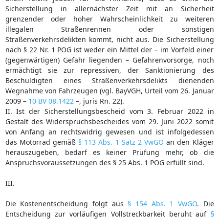
Sicherstellung in allernächster Zeit mit an Sicherheit
grenzender oder hoher Wahrscheinlichkeit zu weiteren
illegalen Straßenrennen oder sonstigen
Straßenverkehrsdelikten kommt, nicht aus. Die Sicherstellung
nach § 22 Nr. 1 POG ist weder ein Mittel der – im Vorfeld einer
(gegenwärtigen) Gefahr liegenden – Gefahrenvorsorge, noch
ermächtigt sie zur repressiven, der Sanktionierung des
Beschuldigten eines Straßenverkehrsdelikts dienenden
Wegnahme von Fahrzeugen (vgl. BayVGH, Urteil vom 26. Januar
2009 –
10 BV 08.1422
–, juris Rn. 22).
II. Ist der Sicherstellungsbescheid vom 3. Februar 2022 in
Gestalt des Widerspruchsbescheides vom 29. Juni 2022 somit
von Anfang an rechtswidrig gewesen und ist infolgedessen
das Motorrad gemäß
§ 113 Abs. 1 Satz 2 VwGO
an den Kläger
herauszugeben, bedarf es keiner Prüfung mehr, ob die
Anspruchsvoraussetzungen des § 25 Abs. 1 POG erfüllt sind.
III.
Die Kostenentscheidung folgt aus
§ 154 Abs. 1 VwGO
. Die
Entscheidung zur vorläufigen Vollstreckbarkeit beruht auf
§