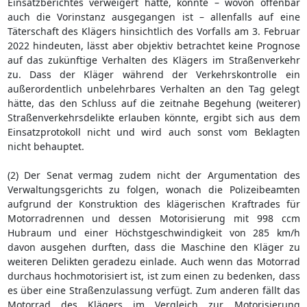
Einsatzberichtes verweigert hatte, könnte – wovon offenbar
auch die Vorinstanz ausgegangen ist – allenfalls auf eine
Täterschaft des Klägers hinsichtlich des Vorfalls am 3. Februar
2022 hindeuten, lässt aber objektiv betrachtet keine Prognose
auf das zukünftige Verhalten des Klägers im Straßenverkehr
zu. Dass der Kläger während der Verkehrskontrolle ein
außerordentlich unbelehrbares Verhalten an den Tag gelegt
hätte, das den Schluss auf die zeitnahe Begehung (weiterer)
Straßenverkehrsdelikte erlauben könnte, ergibt sich aus dem
Einsatzprotokoll nicht und wird auch sonst vom Beklagten
nicht behauptet.
(2) Der Senat vermag zudem nicht der Argumentation des
Verwaltungsgerichts zu folgen, wonach die Polizeibeamten
aufgrund der Konstruktion des klägerischen Kraftrades für
Motorradrennen und dessen Motorisierung mit 998 ccm
Hubraum und einer Höchstgeschwindigkeit von 285 km/h
davon ausgehen durften, dass die Maschine den Kläger zu
weiteren Delikten geradezu einlade. Auch wenn das Motorrad
durchaus hochmotorisiert ist, ist zum einen zu bedenken, dass
es über eine Straßenzulassung verfügt. Zum anderen fällt das
Motorrad des Klägers im Vergleich zur Motorisierung