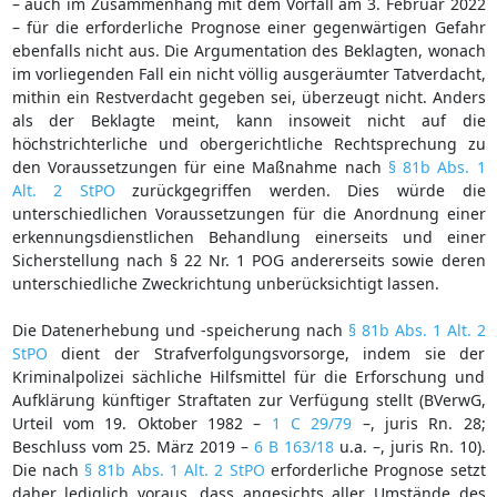
– auch im Zusammenhang mit dem Vorfall am 3. Februar 2022
– für die erforderliche Prognose einer gegenwärtigen Gefahr
ebenfalls nicht aus. Die Argumentation des Beklagten, wonach
im vorliegenden Fall ein nicht völlig ausgeräumter Tatverdacht,
mithin ein Restverdacht gegeben sei, überzeugt nicht. Anders
als der Beklagte meint, kann insoweit nicht auf die
höchstrichterliche und obergerichtliche Rechtsprechung zu
den Voraussetzungen für eine Maßnahme nach
§ 81b Abs. 1
Alt. 2 StPO
zurückgegriffen werden. Dies würde die
unterschiedlichen Voraussetzungen für die Anordnung einer
erkennungsdienstlichen Behandlung einerseits und einer
Sicherstellung nach § 22 Nr. 1 POG andererseits sowie deren
unterschiedliche Zweckrichtung unberücksichtigt lassen.
Die Datenerhebung und -speicherung nach
§ 81b Abs. 1 Alt. 2
StPO
dient der Strafverfolgungsvorsorge, indem sie der
Kriminalpolizei sächliche Hilfsmittel für die Erforschung und
Aufklärung künftiger Straftaten zur Verfügung stellt (BVerwG,
Urteil vom 19. Oktober 1982 –
1 C 29/79
–, juris Rn. 28;
Beschluss vom 25. März 2019 –
6 B 163/18
u.a. –, juris Rn. 10).
Die nach
§ 81b Abs. 1 Alt. 2 StPO
erforderliche Prognose setzt
daher lediglich voraus, dass angesichts aller Umstände des