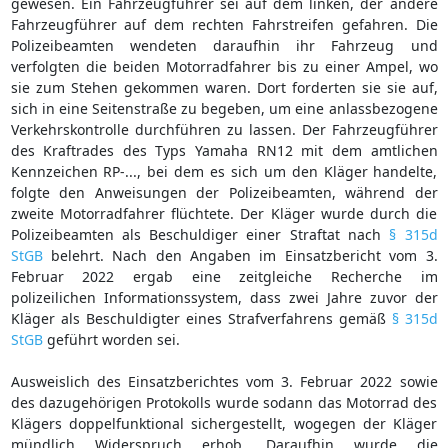
gewesen. Ein Fahrzeugführer sei auf dem linken, der andere
Fahrzeugführer auf dem rechten Fahrstreifen gefahren. Die
Polizeibeamten wendeten daraufhin ihr Fahrzeug und
verfolgten die beiden Motorradfahrer bis zu einer Ampel, wo
sie zum Stehen gekommen waren. Dort forderten sie sie auf,
sich in eine Seitenstraße zu begeben, um eine anlassbezogene
Verkehrskontrolle durchführen zu lassen. Der Fahrzeugführer
des Kraftrades des Typs Yamaha RN12 mit dem amtlichen
Kennzeichen RP-..., bei dem es sich um den Kläger handelte,
folgte den Anweisungen der Polizeibeamten, während der
zweite Motorradfahrer flüchtete. Der Kläger wurde durch die
Polizeibeamten als Beschuldiger einer Straftat nach
§ 315d
StGB
belehrt. Nach den Angaben im Einsatzbericht vom 3.
Februar 2022 ergab eine zeitgleiche Recherche im
polizeilichen Informationssystem, dass zwei Jahre zuvor der
Kläger als Beschuldigter eines Strafverfahrens gemäß
§ 315d
StGB
geführt worden sei.
Ausweislich des Einsatzberichtes vom 3. Februar 2022 sowie
des dazugehörigen Protokolls wurde sodann das Motorrad des
Klägers doppelfunktional sichergestellt, wogegen der Kläger
mündlich Widerspruch erhob. Daraufhin wurde die