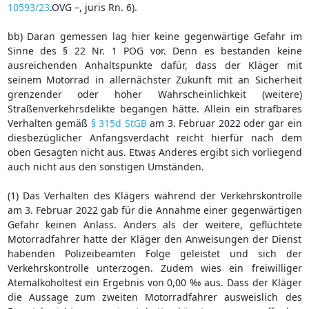
10593/23
.OVG –, juris Rn. 6).
bb) Daran gemessen lag hier keine gegenwärtige Gefahr im
Sinne des § 22 Nr. 1 POG vor. Denn es bestanden keine
ausreichenden Anhaltspunkte dafür, dass der Kläger mit
seinem Motorrad in allernächster Zukunft mit an Sicherheit
grenzender oder hoher Wahrscheinlichkeit (weitere)
Straßenverkehrsdelikte begangen hätte. Allein ein strafbares
Verhalten gemäß
§ 315d StGB
am 3. Februar 2022 oder gar ein
diesbezüglicher Anfangsverdacht reicht hierfür nach dem
oben Gesagten nicht aus. Etwas Anderes ergibt sich vorliegend
auch nicht aus den sonstigen Umständen.
(1) Das Verhalten des Klägers während der Verkehrskontrolle
am 3. Februar 2022 gab für die Annahme einer gegenwärtigen
Gefahr keinen Anlass. Anders als der weitere, geflüchtete
Motorradfahrer hatte der Kläger den Anweisungen der Dienst
habenden Polizeibeamten Folge geleistet und sich der
Verkehrskontrolle unterzogen. Zudem wies ein freiwilliger
Atemalkoholtest ein Ergebnis von 0,00 ‰ aus. Dass der Kläger
die Aussage zum zweiten Motorradfahrer ausweislich des