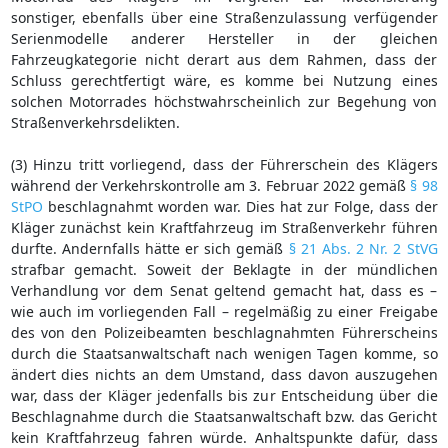
sonstiger, ebenfalls über eine Straßenzulassung verfügender
Serienmodelle anderer Hersteller in der gleichen
Fahrzeugkategorie nicht derart aus dem Rahmen, dass der
Schluss gerechtfertigt wäre, es komme bei Nutzung eines
solchen Motorrades höchstwahrscheinlich zur Begehung von
Straßenverkehrsdelikten.
(3) Hinzu tritt vorliegend, dass der Führerschein des Klägers
während der Verkehrskontrolle am 3. Februar 2022 gemäß
§ 98
StPO
beschlagnahmt worden war. Dies hat zur Folge, dass der
Kläger zunächst kein Kraftfahrzeug im Straßenverkehr führen
durfte. Andernfalls hätte er sich gemäß
§ 21 Abs. 2 Nr. 2 StVG
strafbar gemacht. Soweit der Beklagte in der mündlichen
Verhandlung vor dem Senat geltend gemacht hat, dass es –
wie auch im vorliegenden Fall – regelmäßig zu einer Freigabe
des von den Polizeibeamten beschlagnahmten Führerscheins
durch die Staatsanwaltschaft nach wenigen Tagen komme, so
ändert dies nichts an dem Umstand, dass davon auszugehen
war, dass der Kläger jedenfalls bis zur Entscheidung über die
Beschlagnahme durch die Staatsanwaltschaft bzw. das Gericht
kein Kraftfahrzeug fahren würde. Anhaltspunkte dafür, dass