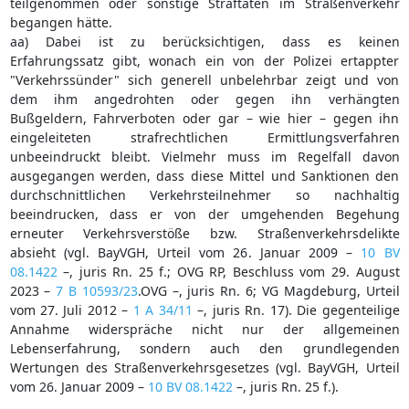
teilgenommen oder sonstige Straftaten im Straßenverkehr
begangen hätte.
aa) Dabei ist zu berücksichtigen, dass es keinen
Erfahrungssatz gibt, wonach ein von der Polizei ertappter
"Verkehrssünder" sich generell unbelehrbar zeigt und von
dem ihm angedrohten oder gegen ihn verhängten
Bußgeldern, Fahrverboten oder gar – wie hier – gegen ihn
eingeleiteten strafrechtlichen Ermittlungsverfahren
unbeeindruckt bleibt. Vielmehr muss im Regelfall davon
ausgegangen werden, dass diese Mittel und Sanktionen den
durchschnittlichen Verkehrsteilnehmer so nachhaltig
beeindrucken, dass er von der umgehenden Begehung
erneuter Verkehrsverstöße bzw. Straßenverkehrsdelikte
absieht (vgl. BayVGH, Urteil vom 26. Januar 2009 –
10 BV
08.1422
–, juris Rn. 25 f.; OVG RP, Beschluss vom 29. August
2023 –
7 B 10593/23
.OVG –, juris Rn. 6; VG Magdeburg, Urteil
vom 27. Juli 2012 –
1 A 34/11
–, juris Rn. 17). Die gegenteilige
Annahme widerspräche nicht nur der allgemeinen
Lebenserfahrung, sondern auch den grundlegenden
Wertungen des Straßenverkehrsgesetzes (vgl. BayVGH, Urteil
vom 26. Januar 2009 –
10 BV 08.1422
–, juris Rn. 25 f.).