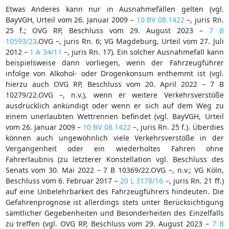
Etwas Anderes kann nur in Ausnahmefällen gelten (vgl.
BayVGH, Urteil vom 26. Januar 2009 –
10 BV 08.1422
–, juris Rn.
25 f.; OVG RP, Beschluss vom 29. August 2023 –
7 B
10593/23
.OVG –, juris Rn. 6; VG Magdeburg, Urteil vom 27. Juli
2012 –
1 A 34/11
–, juris Rn. 17). Ein solcher Ausnahmefall kann
beispielsweise dann vorliegen, wenn der Fahrzeugführer
infolge von Alkohol- oder Drogenkonsum enthemmt ist (vgl.
hierzu auch OVG RP, Beschluss vom 20. April 2022 – 7 B
10279/22.OVG –, n.v.), wenn er weitere Verkehrsverstöße
ausdrücklich ankündigt oder wenn er sich auf dem Weg zu
einem unerlaubten Wettrennen befindet (vgl. BayVGH, Urteil
vom 26. Januar 2009 –
10 BV 08.1422
–, juris Rn. 25 f.). Überdies
können auch ungewöhnlich viele Verkehrsverstöße in der
Vergangenheit oder ein wiederholtes Fahren ohne
Fahrerlaubnis (zu letzterer Konstellation vgl. Beschluss des
Senats vom 30. Mai 2022 – 7 B 10369/22.OVG –, n.v.; VG Köln,
Beschluss vom 6. Februar 2017 –
20 L 3178/16
–, juris Rn. 21 ff.)
auf eine Unbelehrbarkeit des Fahrzeugführers hindeuten. Die
Gefahrenprognose ist allerdings stets unter Berücksichtigung
sämtlicher Gegebenheiten und Besonderheiten des Einzelfalls
zu treffen (vgl. OVG RP, Beschluss vom 29. August 2023 –
7 B