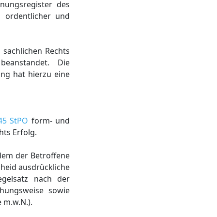
gnungsregister des
n ordentlicher und
 sachlichen Rechts
eanstandet. Die
ng hat hierzu eine
45 StPO
form- und
ts Erfolg.
hdem der Betroffene
heid ausdrückliche
egelsatz nach der
ehungsweise sowie
 m.w.N.).