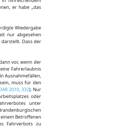
t in hinreichendem
enen, er habe „das
ürdigte Wiedergabe
eit nur abgesehen
arstellt. Dass der
 dann vor, wenn der
seine Fahrerlaubnis
 in Ausnahmefällen,
sein, muss für den
DAR 2010, 332
). Nur
rbeitsplatzes oder
ahrverbotes unter
randenburgischen
t einem Betroffenen
es Fahrverbots zu