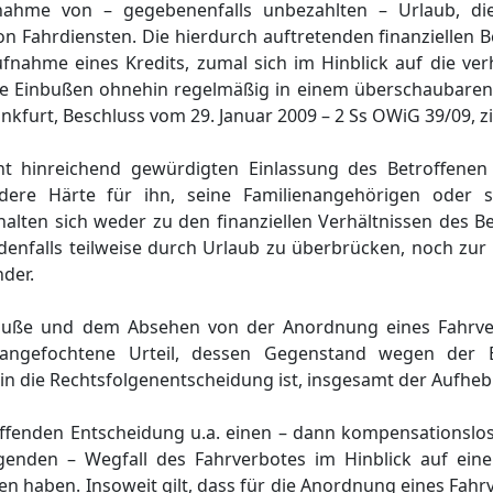
nahme von – gegebenenfalls unbezahlten – Urlaub, die
n Fahrdiensten. Die hierdurch auftretenden finanziellen 
fnahme eines Kredits, zumal sich im Hinblick auf die ver
lle Einbußen ohnehin regelmäßig in einem überschaubaren
urt, Beschluss vom 29. Januar 2009 – 2 Ss OWiG 39/09, zit.
ht hinreichend gewürdigten Einlassung des Betroffenen
ndere Härte für ihn, seine Familienangehörigen oder s
alten sich weder zu den finanziellen Verhältnissen des B
edenfalls teilweise durch Urlaub zu überbrücken, noch zur 
der.
dbuße und dem Absehen von der Anordnung eines Fahrver
 angefochtene Urteil, dessen Gegenstand wegen der 
in die Rechtsfolgenentscheidung ist, insgesamt der Aufhe
effenden Entscheidung u.a. einen – dann kompensationslo
genden – Wegfall des Fahrverbotes im Hinblick auf einen
fen haben. Insoweit gilt, dass für die Anordnung eines Fa