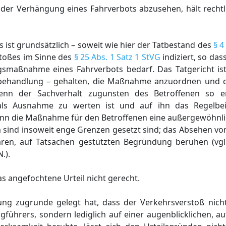
 der Verhängung eines Fahrverbots abzusehen, hält recht
st grundsätzlich – soweit wie hier der Tatbestand des
§ 4
rstoßes im Sinne des
§ 25 Abs. 1 Satz 1 StVG
indiziert, so dass
smaßnahme eines Fahrverbots bedarf. Das Tatgericht ist 
behandlung – gehalten, die Maßnahme anzuordnen und da
enn der Sachverhalt zugunsten des Betroffenen so e
r als Ausnahme zu werten ist und auf ihn das Regelb
enn die Maßnahme für den Betroffenen eine außergewöhnlic
m sind insoweit enge Grenzen gesetzt sind; das Absehen v
ren, auf Tatsachen gestützten Begründung beruhen (vgl. 
.).
 angefochtene Urteil nicht gerecht.
ung zugrunde gelegt hat, dass der Verkehrsverstoß nich
gführers, sondern lediglich auf einer augenblicklichen, auf