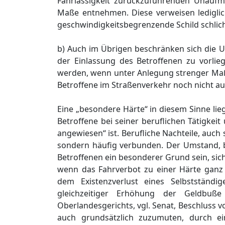
Fahrlässigkeit zurückzuführenden Unaufme
Maße entnehmen. Diese verweisen lediglic
geschwindigkeitsbegrenzende Schild schlic
b) Auch im Übrigen beschränken sich die 
der Einlassung des Betroffenen zu vorli
werden, wenn unter Anlegung strenger Maßs
Betroffene im Straßenverkehr noch nicht auf
Eine „besondere Härte“ in diesem Sinne li
Betroffene bei seiner beruflichen Tätigkei
angewiesen“ ist. Berufliche Nachteile, auc
sondern häufig verbunden. Der Umstand, b
Betroffenen ein besonderer Grund sein, si
wenn das Fahrverbot zu einer Härte ganz 
dem Existenzverlust eines Selbstständ
gleichzeitiger Erhöhung der Geldbuß
Oberlandesgerichts, vgl. Senat, Beschluss v
auch grundsätzlich zuzumuten, durch e