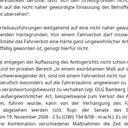
rksamkeit beruhte, lässt sich den Urteilsgründen nich
h auf die nicht näher gewürdigte Einlassung des Betroff
ht übersehen“.
Urteilsausführungen weitgehend auf eine nicht näher gew
egenden Härtegründen. Von einem Fahrverbot darf insow
täbe das Fahrverbot eine Härte ganz ungewöhnlicher Art d
fällig geworden ist, genügt hierfür nicht.
egt entgegen der Auffassung des Amtsgerichts nicht schon
t und im privaten Bereich „in einem exorbitanten Maß auf 
h schwerwiegender Art, sind mit einem Fahrverbot nicht nur
eruflich besonders auf die Fahrerlaubnis angewiesen zu 
ch verantwortungsbewusst zu verhalten (vgl. OLG Bamberg
außergewöhnlicher Art, beispielsweise zum Verlust des A
igen, führen würde, kann von der Verhängung des F
e abgesehen werden (std. Rspr. der Senate des B
om 19. November 2008 - 2 Ss (OWi) 194 B/08 - m.w.N.). Es is
ine Kombination verschiedener Maßnahmen die Zeit d