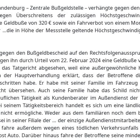
randenburg – Zentrale Bußgeldstelle – verhängte gegen de
gen Überschreitens der zulässigen Höchstgeschwind
e Geldbuße von 320 € sowie ein Fahrverbot von einem Mon
er …die in Höhe der Messstelle geltende Höchstgeschwindi
gegen den Bußgeldbescheid auf den Rechtsfolgenausspru
gen ihn durch Urteil vom 22. Februar 2024 eine Geldbuße 
das Tatgericht abgesehen, weil eine außergewöhnliche H
n der Hauptverhandlung erklärt, dass der Betroffene d
schritten habe. Er habe mit seiner Familie im Fahrzeu
icht übersehen. Auch seine Familie habe das Schild ni
uflichen Tätigkeit als Kundenberater im Außendienst der
seinem Tätigkeitsbereich handelt es sich um eine ländlic
l nicht ermögliche. Weder aus dem familiären noch dem 
i in seiner Filiale der … der einzige Außendienstmitarbeite
nd fahre außerdem wegen eines tödlichen Verkehrsunfal
st Auto. Darüber hinaus fahre der Betroffene seine minde