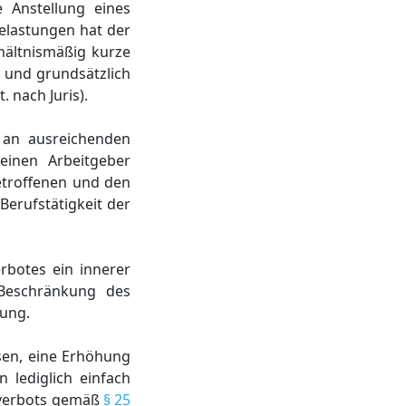
 Anstellung eines
Belastungen hat der
hältnismäßig kurze
 und grundsätzlich
 nach Juris).
 an ausreichenden
einen Arbeitgeber
etroffenen und den
Berufstätigkeit der
botes ein innerer
Beschränkung des
bung.
sen, eine Erhöhung
 lediglich einfach
hrverbots gemäß
§ 25