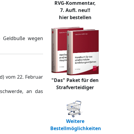
RVG-Kommentar,
7. Aufl. neu!!
hier bestellen
te Geldbuße wegen
d) vom 22. Februar
"Das" Paket für den
Strafverteidiger
eschwerde, an das
Weitere
Bestellmöglichkeiten