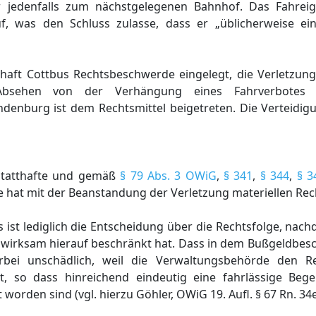
er jedenfalls zum nächstgelegenen Bahnhof. Das Fahrei
f, was den Schluss zulasse, dass er „üblicherweise ei
chaft Cottbus Rechtsbeschwerde eingelegt, die Verletzung
bsehen von der Verhängung eines Fahrverbotes b
denburg ist dem Rechtsmittel beigetreten. Die Verteidigu
tatthafte und gemäß
§ 79 Abs. 3 OWiG
,
§ 341
,
§ 344
,
§ 3
hat mit der Beanstandung der Verletzung materiellen Rech
s ist lediglich die Entscheidung über die Rechtsfolge, nac
wirksam hierauf beschränkt hat. Dass in dem Bußgeldbesc
rbei unschädlich, weil die Verwaltungsbehörde den R
t, so dass hinreichend eindeutig eine fahrlässige Beg
rden sind (vgl. hierzu Göhler, OWiG 19. Aufl. § 67 Rn. 34e