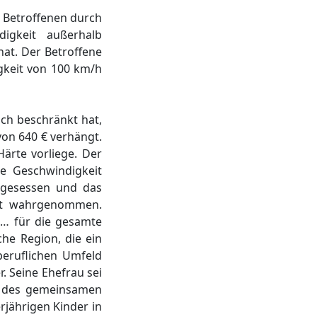
n Betroffenen durch
igkeit außerhalb
at. Der Betroffene
gkeit von 100 km/h
ch beschränkt hat,
von 640 € verhängt.
ärte vorliege. Der
ie Geschwindigkeit
g gesessen und das
cht wahrgenommen.
 … für die gesamte
he Region, die ein
beruflichen Umfeld
r. Seine Ehefrau sei
ls des gemeinsamen
rjährigen Kinder in