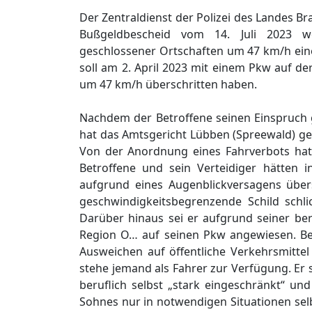
Der Zentraldienst der Polizei des Landes B
Bußgeldbescheid vom 14. Juli 2023 we
geschlossener Ortschaften um 47 km/h ein
soll am 2. April 2023 mit einem Pkw auf d
um 47 km/h überschritten haben.
Nachdem der Betroffene seinen Einspruch 
hat das Amtsgericht Lübben (Spreewald) ge
Von der Anordnung eines Fahrverbots hat 
Betroffene und sein Verteidiger hätten i
aufgrund eines Augenblickversagens über
geschwindigkeitsbegrenzende Schild schl
Darüber hinaus sei er aufgrund seiner ber
Region O… auf seinen Pkw angewiesen. Bei 
Ausweichen auf öffentliche Verkehrsmitte
stehe jemand als Fahrer zur Verfügung. Er se
beruflich selbst „stark eingeschränkt“ u
Sohnes nur in notwendigen Situationen selb