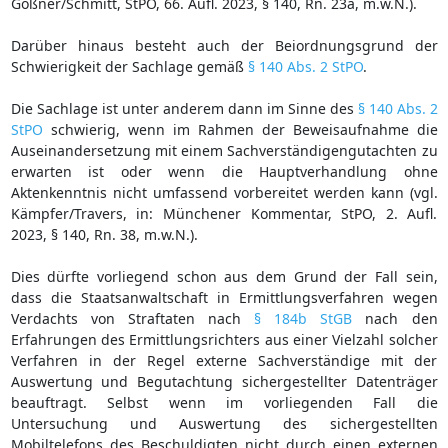
Goßner/Schmitt, StPO, 66. Aufl. 2023, § 140, Rn. 23a, m.w.N.).
Darüber hinaus besteht auch der Beiordnungsgrund der
Schwierigkeit der Sachlage gemäß
§ 140 Abs. 2 StPO
.
Die Sachlage ist unter anderem dann im Sinne des
§ 140 Abs. 2
StPO
schwierig, wenn im Rahmen der Beweisaufnahme die
Auseinandersetzung mit einem Sachverständigengutachten zu
erwarten ist oder wenn die Hauptverhandlung ohne
Aktenkenntnis nicht umfassend vorbereitet werden kann (vgl.
Kämpfer/Travers, in: Münchener Kommentar, StPO, 2. Aufl.
2023, § 140, Rn. 38, m.w.N.).
Dies dürfte vorliegend schon aus dem Grund der Fall sein,
dass die Staatsanwaltschaft in Ermittlungsverfahren wegen
Verdachts von Straftaten nach
§ 184b StGB
nach den
Erfahrungen des Ermittlungsrichters aus einer Vielzahl solcher
Verfahren in der Regel externe Sachverständige mit der
Auswertung und Begutachtung sichergestellter Datenträger
beauftragt. Selbst wenn im vorliegenden Fall die
Untersuchung und Auswertung des sichergestellten
Mobiltelefons des Beschuldigten nicht durch einen externen