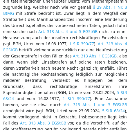
ein tateinheitlicher unerlaubter Besitz vom Methamphetamin
zugrunde lag, welcher nach wie vor gemäß
§ 29 Abs. 1 Nr. 3
BtMG
mit Strafe bedroht ist. Zwar liegt in dem Wegfall der
Strafbarkeit des Marihuanabesitzes insofern eine Minderung
des Unrechtsgehaltes der vorbezeichneten Taten, jedoch führt
eine solche nach
Art. 313 Abs. 4 und 5 EGStGB
nicht zu einer
Herabsetzung auch der insofern rechtskräftigen Einzelstrafen
(vgl. BGH, Urteil vom 16.08.1977,
1 StR 390/77
).
Art. 313 Abs. 4
EGStGB
betrifft vielmehr ausdrücklich nur eine Neufestsetzung
der Gesamtstrafe in den Fällen des
Art. 313 Abs. 1 EGStGB
, also
dann, wenn sich Einzelstrafen auf solche Taten beziehen,
deren Strafbarkeit nach neuem Recht (gänzlich) entfällt. Führt
die nachträgliche Rechtsänderung lediglich zur Möglichkeit
milderer Bestrafung, verbleibt es hingegen bei dem
Grundsatz, dass rechtskräftige Einzelstrafen ihre
Eigenständigkeit behalten (BGH, Urteile vom 23.05.2024,
5 StR
68/24
und vom 16.08.1977,
1 StR 390/77
). Eine Ausnahme
hiervon, wie sie etwa durch
Art. 313 Abs. 1 und 3 EGStGB
ermöglicht wird (vgl. BGH, Urteil vom 23.05.2024,
5 StR 68/24
),
kommt vorliegend nicht in Betracht. Insbesondere liegt kein
Fall des
Art. 313 Abs. 3 EGStGB
vor, da die Vorschrift, auf der
die Straffestsetzung beruht, vorliegend gerade nicht entfallen