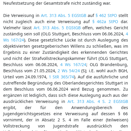
Neufestsetzung der Gesamtstrafe nicht zuständig war.
Die Verweisung in
Art. 313 Abs. 5 EGStGB
auf
§ 462 StPO
stellt
nicht zugleich auch eine Verweisung auf
§ 462a StPO
dar.
Vielmehr lässt
Art. 313 Abs. 5 EGStGB
offen, welches Gericht
zuständig sein soll (OLG Stuttgart, Beschluss vom 06.06.2024,
4
Ws 167/24
). Diese gesetzliche Lücke ist durch Auslegung des
objektivierten gesetzgeberischen Willens zu schließen, was im
Ergebnis zu einer Zuständigkeit des erkennenden Gerichtes
und nicht der Strafvollstreckungskammer führt (OLG Stuttgart,
Beschluss vom 06.06.2024,
4 Ws 167/24
; OLG Brandenburg,
Beschluss vom 21.05.2024,
2 Ws 54/24
(S); i.E. wohl auch BGH,
Urteil vom 24.09.1974,
1 StR 365/74
). Auf die ausführliche und
zutreffende Begründung des Oberlandesgerichtes Stuttgart in
dem Beschluss vom 06.06.2024 wird Bezug genommen. Zu
ergänzen ist lediglich, dass sich diese Auslegung auch aus der
ausdrücklichen Verweisung in
Art. 313 Abs. 4 S. 2 EGStGB
ergibt, der für den Anwendungsbereich des
Jugendgerichtsgesetzes eine Verweisung auf dessen § 66
vornimmt, der in Absatz 2 S. 4 im Falle einer (teilweisen)
Vollstreckung von Jugendstrafe ausdrücklich den