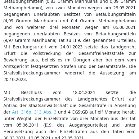
Betäubungsmitteln (0,83 Gramm Marihuana und 0,09 Gramm
Methamphetamin), von zwei Monaten wegen am 23.05.2021
begangenen unerlaubten Besitzes von Betäubungsmitteln
(4,99 Gramm Marihuana und 0,4 Gramm Methamphetamin
und von weiteren drei Monaten wegen am 05.06.2021
begangenen unerlaubten Besitzes von Betäubungsmitteln
(9,97 Gramm Marihuana; Tat zu II.9. des genannten Urteiles).
Mit Berufungsurteil vom 24.01.2023 setzte das Landgericht
Erfurt die Vollstreckung der Gesamtfreiheitsstrafe zur
Bewährung aus, beließ es im Übrigen aber bei dem vom
Amtsgericht festgesetzten Strafen und der Gesamtstrafe. Die
Strafvollstreckungskammer widerrief die Aussetzung am
20.10.2023.
Mit Beschluss vom 18.04.2024 setzte die
Strafvollstreckungskammer des Landgerichtes Erfurt auf
Antrag der Staatsanwaltschaft die Gesamtstrafe in Ansehung
der
Art. 316p
,
313 Abs. 3
und 4 EGStGB auf elf Monate herab,
unter Wegfall der Einzelstrafe von drei Monaten aus der Tat
vom 05.06.2011 (II.9. des Ausgangsurteiles) und unter
Herabsetzung auch der Einzelstrafen aus den Taten vom
30.03.2021, 10.05.2021 und 23.05.2021.