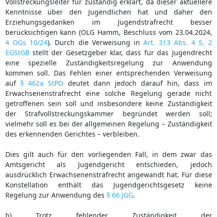
Vollstreckungsleiter für zuständig erklärt, da dieser aktuellere
Kenntnisse über den Jugendlichen hat und daher den
Erziehungsgedanken im Jugendstrafrecht besser
berücksichtigen kann (OLG Hamm, Beschluss vom 23.04.2024,
4 OGs 10/24
). Durch die Verweisung in
Art. 313 Abs. 4 S. 2
EGStGB
stellt der Gesetzgeber klar, dass für das Jugendrecht
eine spezielle Zuständigkeitsregelung zur Anwendung
kommen soll. Das Fehlen einer entsprechenden Verweisung
auf
§ 462a StPO
deutet dann jedoch darauf hin, dass im
Erwachsenenstrafrecht eine solche Regelung gerade nicht
getroffenen sein soll und insbesondere keine Zuständigkeit
der Strafvollstreckungskammer begründet werden soll;
vielmehr soll es bei der allgemeinen Regelung – Zuständigkeit
des erkennenden Gerichtes – verbleiben.
Dies gilt auch für den vorliegenden Fall, in dem zwar das
Amtsgericht als Jugendgericht entschieden, jedoch
ausdrücklich Erwachsenenstrafrecht angewandt hat. Für diese
Konstellation enthält das Jugendgerichtsgesetz keine
Regelung zur Anwendung des
§ 66 JGG
.
b) Trotz fehlender Zuständigkeit der