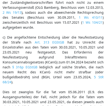
der Zuständigkeitsvorschriften führt noch nicht zu einem
Verfassungsverstoß (OLG Bamberg, Beschluss vom 12.03.2013,
2 Ws 19/13
), sodass auch die abweichende Rechtsprechung
des Senates (Beschluss vom 30.09.2011,
1 Ws 410/11
)
zwischenzeitlich mit Beschluss vom 15.07.2021 (
1 Ws 104/21
)
aufgegeben wurde.
c) Die angefochtene Entscheidung über die Neufestsetzung
der Strafe nach
Art. 313 EGStGB
hat zu Unrecht die
Einzelstrafen aus den Taten vom 30.03.2021, 10.05.2021 und
23.05.2021 neu festgesetzt. Das Erfordernis der
Neufestsetzung aufgrund Inkrafttretens des
Konsumcannabisgesetzes (KCanG) zum 01.04.2024 bezieht sich
nach
§ 316p EGStGB
lediglich auf solche Strafen, die nach
neuem Recht des KCanG nicht mehr strafbar (oder
bußgeldbedroht) sind (BGH, Urteil vom 23.05.2024,
5 StR
68/24
).
Dies ist zwanglos für die Tat vom 05.06.2011 (II.9. des
Ausgangsurteiles) der Fall, nicht jedoch für die Taten vom
30.03.2021, 10.05.2021 und 23.05.2021, da diesen jeweils auch