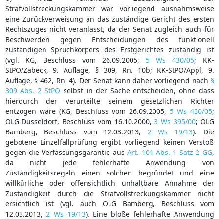
Strafvollstreckungskammer war vorliegend ausnahmsweise
eine Zurückverweisung an das zuständige Gericht des ersten
Rechtszuges nicht veranlasst, da der Senat zugleich auch für
Beschwerden gegen Entscheidungen des funktionell
zuständigen Spruchkörpers des Erstgerichtes zuständig ist
(vgl. KG, Beschluss vom 26.09.2005,
5 Ws 430/05
; KK-
StPO/Zabeck, 9. Auflage, § 309, Rn. 10b; KK-StPO/Appl, 9.
Auflage, § 462, Rn. 4). Der Senat kann daher vorliegend nach
§
309 Abs. 2 StPO
selbst in der Sache entscheiden, ohne dass
hierdurch der Verurteilte seinem gesetzlichen Richter
entzogen wäre (KG, Beschluss vom 26.09.2005,
5 Ws 430/05
;
OLG Düsseldorf, Beschluss vom 16.10.2000,
3 Ws 395/00
; OLG
Bamberg, Beschluss vom 12.03.2013,
2 Ws 19/13
). Die
gebotene Einzelfallprüfung ergibt vorliegend keinen Verstoß
gegen die Verfassungsgarantie aus
Art. 101 Abs. 1 Satz 2 GG
,
da nicht jede fehlerhafte Anwendung von
Zuständigkeitsregeln einen solchen begründet und eine
willkürliche oder offensichtlich unhaltbare Annahme der
Zuständigkeit durch die Strafvollstreckungskammer nicht
ersichtlich ist (vgl. auch OLG Bamberg, Beschluss vom
12.03.2013,
2 Ws 19/13
). Eine bloße fehlerhafte Anwendung