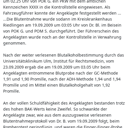
um 02.25 Uhr von POK G. ein PKW mit dem amtlichen
Kennzeichen XXXX in die Kontrollstelle eingewiesen. Als
Fahrzeugführer konnte der Angeklagte festgestellt werden ...
...Die Blutentnahme wurde sodann im Kreiskrankenhaus
Riedlingen am 19.09.2009 um 03:05 Uhr von Dr. Bl. im Beisein
von POK G. und POM S. durchgeführt. Der Führerschein des
Angeklagten wurde noch an der Kontrollstelle in Verwahrung
genommen.
Nach der weiter verlesenen Blutalkoholbestimmung durch das
Universitätsklinikum Ulm, Institut für Rechtsmedizin, vom
23.09.2009 ergab die am 19.09.2009 um 03.05 Uhr beim
Angeklagten entnommene Blutprobe nach der GC-Methode
1,91 und 1,90 Promille, nach der ADH-Methode 1,94 und 1,94
Promille und im Mittel einen Blutalkoholgehalt von 1,92
Promille.
An der vollen Schuldfähigkeit des Angeklagten bestanden trotz
des hohen BAK-Werts keine Zweifel. So schwankte der
Angeklagte zwar, wie aus dem auszugsweise verlesenen
Blutentnahmeprotokoll von Dr. B. vom 19.09.2009 folgt, beim
Rombergtest geringfügig, und waren die Finger-Finger-Probe