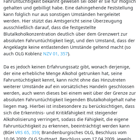
Fahruntüchtigkeit bekannt gewesen sei oder er sie für möglich
gehalten und gebilligt habe. Eine dahingehende Feststellung
kann folglich nur aus sonstigen Umständen hergeleitet
werden. Hier stützt das Amtsgericht seine Überzeugung
ausschließlich darauf, dass die festgestellte
Blutalkoholkonzentration deutlich über dem Grenzwert zur
absoluten Fahruntüchtigkeit liegt, und den Umstand, dass der
Angeklagte keine entlastenden Umstände geltend macht (so
auch OLG Koblenz
NZV 01, 357
).
Da es jedoch keinen Erfahrungssatz gibt, wonach derjenige,
der eine erhebliche Menge Alkohol getrunken hat, seine
Fahruntüchtigkeit kennt, kann nicht ohne das Hinzutreten
weiterer Umstände auf ein vorsätzliches Handeln geschlossen
werden, auch wenn dieses bei einem weit über der Grenze zur
absoluten Fahruntüchtigkeit liegenden Blutalkoholgehalt nahe
liegen mag. Hierbei ist insbesondere zu berücksichtigen, dass
sich die Erkenntnis- und Kritikfähigkeit mit steigender
Alkoholisierung verringert, sodass die Fähigkeit, die eigene
Fahruntüchtigkeit zu erkennen, beeinträchtigt werden kann
(BGH
VRS 65, 359
; Brandenburgisches OLG, Beschluss vom
10.06.2009; OLG Stuttgart, Beschluss vom 17.04.2009, jeweils