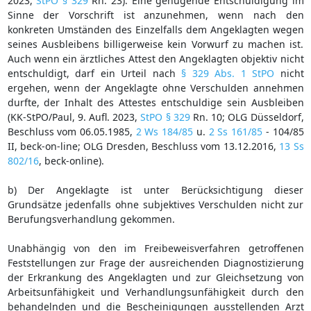
2023,
StPO § 329
Rn. 23). Eine genügende Entschuldigung im
Sinne der Vorschrift ist anzunehmen, wenn nach den
konkreten Umständen des Einzelfalls dem Angeklagten wegen
seines Ausbleibens billigerweise kein Vorwurf zu machen ist.
Auch wenn ein ärztliches Attest den Angeklagten objektiv nicht
entschuldigt, darf ein Urteil nach
§ 329 Abs. 1 StPO
nicht
ergehen, wenn der Angeklagte ohne Verschulden annehmen
durfte, der Inhalt des Attestes entschuldige sein Ausbleiben
(KK-StPO/Paul, 9. Aufl. 2023,
StPO § 329
Rn. 10; OLG Düsseldorf,
Beschluss vom 06.05.1985,
2 Ws 184/85
u.
2 Ss 161/85
- 104/85
II, beck-on-line; OLG Dresden, Beschluss vom 13.12.2016,
13 Ss
802/16
, beck-online).
b) Der Angeklagte ist unter Berücksichtigung dieser
Grundsätze jedenfalls ohne subjektives Verschulden nicht zur
Berufungsverhandlung gekommen.
Unabhängig von den im Freibeweisverfahren getroffenen
Feststellungen zur Frage der ausreichenden Diagnostizierung
der Erkrankung des Angeklagten und zur Gleichsetzung von
Arbeitsunfähigkeit und Verhandlungsunfähigkeit durch den
behandelnden und die Bescheinigungen ausstellenden Arzt