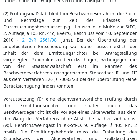
unbeschadet der Frage der Verhältnismäßigkeit - nicht.
(2) Prüfungsmaßstab bleibt im Beschwerdeverfahren die Sach-
und Rechtslage zur Zeit des Erlasses des
Durchsuchungsbeschlusses (vgl. Hauschild in MüKo zur StPO,
2. Auflage, § 105 Rn. 41c; BVerfG, Beschluss vom 10. September
2010 -
2 BvR 2561/08
, juris). Bei der Überprüfung der
angefochtenen Entscheidung war daher ausschließlich der
Inhalt der dem Ermittlungsrichter bei Antragstellung
vorgelegten Papierakte zu berücksichtigen, wohingegen die
von der Staatsanwaltschaft erst im Rahmen des
Beschwerdeverfahrens nachgereichten Stehordner II und III
aus dem Verfahren 226 Js 70083/23 bei der Überprüfung keine
Berücksichtigung finden konnten.
Voraussetzung für eine eigenverantwortliche Prüfung durch
den Ermittlungsrichter und später durch das
Beschwerdegericht ist die Vorlage eines Aktenwerks, aus dem
der Gang des Verfahrens ohne Abstriche nachvollziehbar ist
(vgl. Henrichs/Weingast in KK-StPO, 9. Auflage, § 105 Rn. 2
mwN). Die Ermittlungsbehörde muss die Einhaltung des
Grundsatzes der Aktenwahrheit und -vollständigkeit