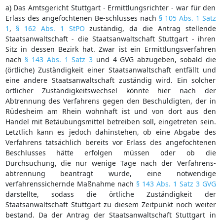
a) Das Amtsgericht Stuttgart - Ermittlungsrichter - war für den
Erlass des angefochtenen Be-schlusses nach
§ 105 Abs. 1 Satz
1
,
§ 162 Abs. 1 StPO
zuständig, da die Antrag stellende
Staatsanwaltschaft - die Staatsanwaltschaft Stuttgart - ihren
Sitz in dessen Bezirk hat. Zwar ist ein Ermittlungsverfahren
nach
§ 143 Abs. 1 Satz 3
und 4 GVG abzugeben, sobald die
(örtliche) Zuständigkeit einer Staatsanwaltschaft entfällt und
eine andere Staatsanwaltschaft zuständig wird. Ein solcher
örtlicher Zuständigkeitswechsel könnte hier nach der
Abtrennung des Verfahrens gegen den Beschuldigten, der in
Rüdesheim am Rhein wohnhaft ist und von dort aus den
Handel mit Betäubungsmittel betreiben soll, eingetreten sein.
Letztlich kann es jedoch dahinstehen, ob eine Abgabe des
Verfahrens tatsächlich bereits vor Erlass des angefochtenen
Beschlusses hätte erfolgen müssen oder ob die
Durchsuchung, die nur wenige Tage nach der Verfahrens-
abtrennung beantragt wurde, eine notwendige
verfahrenssichernde Maßnahme nach
§ 143 Abs. 1 Satz 3 GVG
darstellte, sodass die örtliche Zuständigkeit der
Staatsanwaltschaft Stuttgart zu diesem Zeitpunkt noch weiter
bestand. Da der Antrag der Staatsanwaltschaft Stuttgart in