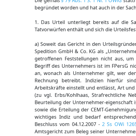
Die gemäß
§ 79 Abs. 1 S. 1 Nr. 1 OWiG
statt
begründet worden und hat auch in der Sache -
1. Das Urteil unterliegt bereits auf die
Tatvorwürfen enthält und sich die Urteilsf
a) Soweit das Gericht in den Urteilsgründe
Spedition GmbH & Co. KG als „Unternehm
getroffenen Feststellungen nicht aus, um
Begriff des Unternehmers ist im FPersG nic
an, wonach als Unternehmer gilt, wer d
Rechnung betreibt. Indizien hierfür sin
Arbeitskräfte einstellt und entlässt, Art 
(zu vgl. Erbs/Kohlhaas, Strafrechtliche N
Beurteilung der Unternehmer-eigenschaft i
sowie die Erteilung der CEMT-Genehmigung
wichtiges Indiz und bedarf entsprechend
Beschluss vom 04.12.2007 -
2 Ss OWi 126
Amtsgericht zum Beleg seiner Unternehmere