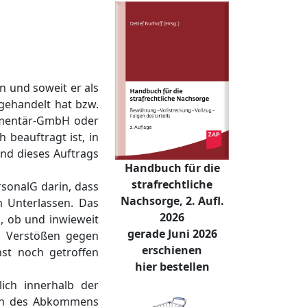
n und soweit er als
 gehandelt hat bzw.
ementär-GmbH oder
 beauftragt ist, in
nd dieses Auftrags
Handbuch für die
strafrechtliche
sonalG darin, dass
Nachsorge, 2. Aufl.
m Unterlassen. Das
2026
n, ob und inwieweit
gerade Juni 2026
zu Verstößen gegen
erschienen
hst noch getroffen
hier bestellen
ich innerhalb der
ten des Abkommens