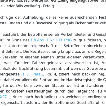
hafte Rechtsbeschwerde ist rechtzeitig eingelegt sowie for
 jedenfalls vorläufig - Erfolg.
 Sachrüge der Aufhebung, da es keine ausreichenden Fes
eststellungen und die Beweiswürdigung als lückenhaft erwei
n ausführt, der Betroffene sei als Verkehrsleiter und Gesc
er" im Sinne des
§ 8 Abs. 1 Nr. 1 FPersG
zu qualifizieren, r
 die Unternehmereigenschaft des Betroffenen hinreiche
ht definiert. Die Rechtsprechung knüpft u.a. an die Rege
en Verkehr im eigenen Namen unter eigener Verantwortu
d, wer für den Fahrzeugeinsatz verantwortlich ist, Ve
und Inhalt der Buchführung bestimmt, auf wen das Gewerbe 
ebengesetze,
§ 8 FPersG
, Rn. 4, zitiert nach beck-online)
st dabei vor allem die Eintragung im Handelsregister, di
 für den Verkehr zwischen Staaten der EU und anderen 
er konkreter Feststellungen durch das Tatgericht (zu 
5/07
-, zitiert nach beck-online), an welchen es vorliegen
igenschaft ausführt, der Be-troffene sei Geschäftsführe