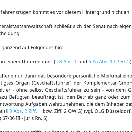
rfahrensrügen kommt es vor diesem Hintergrund nicht an.
ralstaatsanwaltschaft schließt sich der Senat nach eige
cheidung.
ergänzend auf Folgendes hin:
 von einem Unternehmer (
§ 8 Abs. 1
und
§ 8a Abs. 1 FPersG
roffene nur dann das besondere persönliche Merkmal ein
htigtes Organ (Geschäftsführer) der Komplementär-GmbH
t er - ohne selbst Geschäftsführer zu sein - von dem G
 Befugten beauftragt ist, den Betrieb ganz oder zum T
erantwortung Aufgaben wahrzunehmen, die dem Inhaber des
t (
§ 9 Abs. 2 Ziff. 1
bzw. Ziff. 2 OWiG) (vgl. OLG Düsseldorf
 67/06 III - juris Rn. 6).