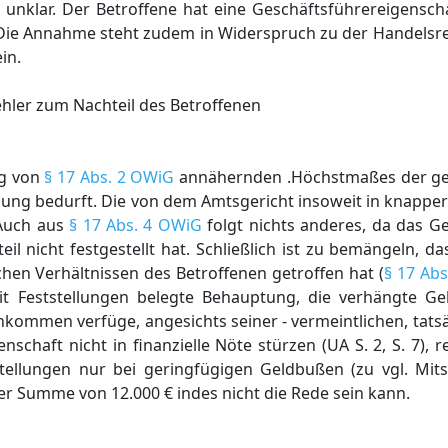
ng unklar. Der Betroffene hat eine Geschäftsführereigens
ie Annahme steht zudem in Widerspruch zu der Handelsre
in.
hler zum Nachteil des Betroffenen
ng von
§ 17 Abs. 2 OWiG
annähernden .Höchstmaßes der ges
ung bedurft. Die von dem Amtsgericht insoweit in knappe
 Auch aus
§ 17 Abs. 4 OWiG
folgt nichts anderes, da das G
eil nicht festgestellt hat. Schließlich ist zu bemängeln, d
ichen Verhältnissen des Betroffenen getroffen hat (
§ 17 Abs
it Feststellungen belegte Behauptung, die verhängte G
nkommen verfüge, angesichts seiner - vermeintlichen, tatsä
chaft nicht in finanzielle Nöte stürzen (UA S. 2, S. 7), re
tellungen nur bei geringfügigen Geldbußen (zu vgl. Mits
iner Summe von 12.000 € indes nicht die Rede sein kann.