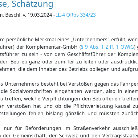
sse, Schätzung
Beschl. v. 19.03.2024 -
III-4 ORbs 334/23
re persönliche Merkmal eines „Unternehmers" erfüllt, wen
sführer) der Komplementär-GmbH (
§ 9 Abs. 1 Ziff. 1 OWiG
)
ftsführer zu sein - von dem Geschäftsführer der Kompl
den Betrieb ganz oder zum Teil zu leiten oder ausdrücklich
men, die dem Inhaber des Betriebs obliegen und aufgru
des Unternehmers besteht bei Verstößen gegen das Fahrper
die Sozialvorschriften eingehalten werden, also in eine
zu treffen, welche Verpflichtungen den Betroffenen treffe
en verstoßen hat und ob die Pflichtverletzung kausal 
eststellungen fehlen bislang gänzlich und müssten zunäc
t nur für Beförderungen im Straßenverkehr ausschließl
n der Gemeinschaft, der Schweiz und den Vertragsstaa