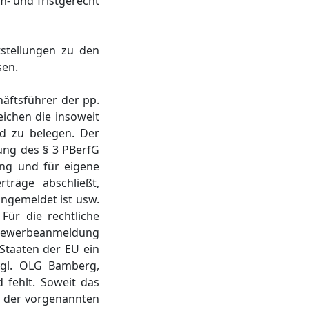
m- und fristgerecht
tstellungen zu den
sen.
häftsführer der pp.
eichen die insoweit
nd zu belegen. Der
lung des § 3 PBerfG
ng und für eigene
rträge abschließt,
angemeldet ist usw.
. Für die rechtliche
e Gewerbeanmeldung
Staaten der EU ein
vgl. OLG Bamberg,
d fehlt. Soweit das
r der vorgenannten