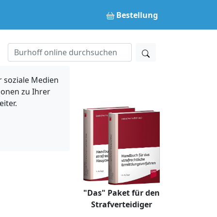
Bestellung
 soziale Medien
ionen zu Ihrer
iter.
"Das" Paket für den
Strafverteidiger