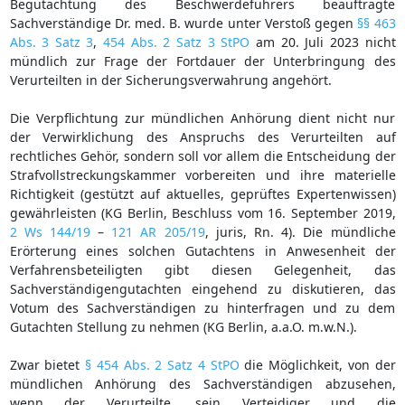
Begutachtung des Beschwerdeführers beauftragte
Sachverständige Dr. med. B. wurde unter Verstoß gegen
§§ 463
Abs. 3 Satz 3
,
454 Abs. 2 Satz 3 StPO
am 20. Juli 2023 nicht
mündlich zur Frage der Fortdauer der Unterbringung des
Verurteilten in der Sicherungsverwahrung angehört.
Die Verpflichtung zur mündlichen Anhörung dient nicht nur
der Verwirklichung des Anspruchs des Verurteilten auf
rechtliches Gehör, sondern soll vor allem die Entscheidung der
Strafvollstreckungskammer vorbereiten und ihre materielle
Richtigkeit (gestützt auf aktuelles, geprüftes Expertenwissen)
gewährleisten (KG Berlin, Beschluss vom 16. September 2019,
2 Ws 144/19
–
121 AR 205/19
, juris, Rn. 4). Die mündliche
Erörterung eines solchen Gutachtens in Anwesenheit der
Verfahrensbeteiligten gibt diesen Gelegenheit, das
Sachverständigengutachten eingehend zu diskutieren, das
Votum des Sachverständigen zu hinterfragen und zu dem
Gutachten Stellung zu nehmen (KG Berlin, a.a.O. m.w.N.).
Zwar bietet
§ 454 Abs. 2 Satz 4 StPO
die Möglichkeit, von der
mündlichen Anhörung des Sachverständigen abzusehen,
wenn der Verurteilte, sein Verteidiger und die