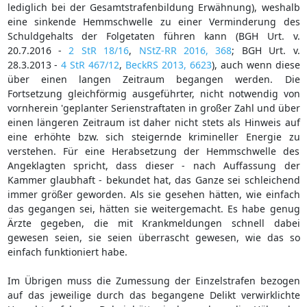
lediglich bei der Gesamtstrafenbildung Erwähnung), weshalb
eine sinkende Hemmschwelle zu einer Verminderung des
Schuldgehalts der Folgetaten führen kann (BGH Urt. v.
20.7.2016 -
2 StR 18/16
,
NStZ-RR 2016, 368
; BGH Urt. v.
28.3.2013 -
4 StR 467/12
,
BeckRS 2013, 6623
), auch wenn diese
über einen langen Zeitraum begangen werden. Die
Fortsetzung gleichförmig ausgeführter, nicht notwendig von
vornherein 'geplanter Serienstraftaten in großer Zahl und über
einen längeren Zeitraum ist daher nicht stets als Hinweis auf
eine erhöhte bzw. sich steigernde krimineller Energie zu
verstehen. Für eine Herabsetzung der Hemmschwelle des
Angeklagten spricht, dass dieser - nach Auffassung der
Kammer glaubhaft - bekundet hat, das Ganze sei schleichend
immer größer geworden. Als sie gesehen hätten, wie einfach
das gegangen sei, hätten sie weitergemacht. Es habe genug
Ärzte gegeben, die mit Krankmeldungen schnell dabei
gewesen seien, sie seien überrascht gewesen, wie das so
einfach funktioniert habe.
Im Übrigen muss die Zumessung der Einzelstrafen bezogen
auf das jeweilige durch das begangene Delikt verwirklichte