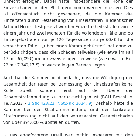
Unrecht erfolgen. Dabei hätte insbesondere die Höhe der
Einzelschäden in den Blick genommen werden müssen. Dies
ist offensichtlich nicht geschehen, da die Kammer die
Einzeltaten durch Festsetzung von Einzelstrafen in identischer
Art und Höhe - festgesetzt wurden Einzelfreiheitsstrafen von je
einem Jahr und zwei Monaten für die vollendeten Fälle und 58
Einzelgeldstrafen von je 120 Tagessätzen zu je 60,-€ für die
versuchten Fälle - „über einen Kamm gebürstet" hat ohne zu
berücksichtigen, dass die Schäden teilweise (wie etwa im Fall
17 mit 67,09 €) im nur zweistelligen, teilweise (wie etwa im Fall
22 mit 7.349,17 €) im vierstelleigen Bereich liegen.
Auch hat die Kammer nicht bedacht, dass die Würdigung der
Gesamtheit der Taten bei Bemessung der Einzelstrafen keine
Rolle spielt, sondern erst auf der Ebene der
Gesamtstrafenbildung zu berücksichtigen ist (BGH Beschl. v.
18.7.2023 -
2 StR 423/22
,
NStZ-RR 2024, 9
). Deshalb hätte die
Kammer bei der Strafrahmenfindung und der konkreten
Strafzumessung nicht auf den verursachten Gesamtschaden
von über 391.000,-€ abstellen dürfen.
3. Das angefochtene Urteil war mithin insgesamt mit den