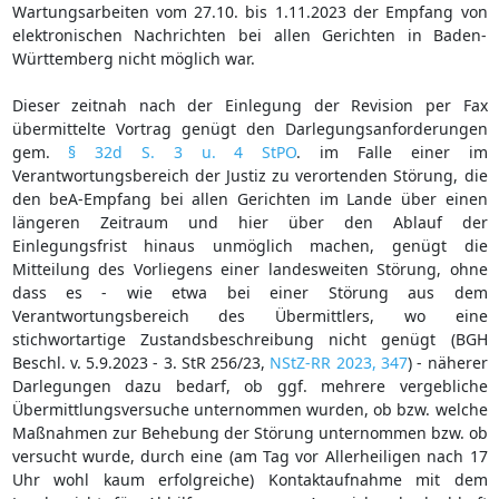
Wartungsarbeiten vom 27.10. bis 1.11.2023 der Empfang von
elektronischen Nachrichten bei allen Gerichten in Baden-
Württemberg nicht möglich war.
Dieser zeitnah nach der Einlegung der Revision per Fax
übermittelte Vortrag genügt den Darlegungsanforderungen
gem.
§ 32d S. 3 u. 4 StPO
. im Falle einer im
Verantwortungsbereich der Justiz zu verortenden Störung, die
den beA-Empfang bei allen Gerichten im Lande über einen
längeren Zeitraum und hier über den Ablauf der
Einlegungsfrist hinaus unmöglich machen, genügt die
Mitteilung des Vorliegens einer landesweiten Störung, ohne
dass es - wie etwa bei einer Störung aus dem
Verantwortungsbereich des Übermittlers, wo eine
stichwortartige Zustandsbeschreibung nicht genügt (BGH
Beschl. v. 5.9.2023 - 3. StR 256/23,
NStZ-RR 2023, 347
) - näherer
Darlegungen dazu bedarf, ob ggf. mehrere vergebliche
Übermittlungsversuche unternommen wurden, ob bzw. welche
Maßnahmen zur Behebung der Störung unternommen bzw. ob
versucht wurde, durch eine (am Tag vor Allerheiligen nach 17
Uhr wohl kaum erfolgreiche) Kontaktaufnahme mit dem