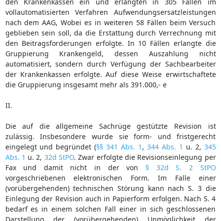
den Krankenkassen ein und erlangten in 305 Fällen im
vollautomatisierten Verfahren Aufwendungsersatzleistungen
nach dem AAG, Wobei es in weiteren 58 Fällen beim Versuch
geblieben sein soll, da die Erstattung durch Verrechnung mit
den Beitragsforderungen erfolgte. In 10 Fällen erlangte die
Gruppierung Krankengeld, dessen Auszahlung nicht
automatisiert, sondern durch Verfügung der Sachbearbeiter
der Krankenkassen erfolgte. Auf diese Weise erwirtschaftete
die Gruppierung insgesamt mehr als 391.000,- e
II.
Die auf die allgemeine Sachrüge gestützte Revision ist
zulässig. Insbesondere wurde sie form- und fristgerecht
eingelegt und begründet (
§§ 341 Abs. 1
,
344 Abs. 1
u. 2,
345
Abs. 1
u. 2,
32d StPO
. Zwar erfolgte die Revisionseinlegung per
Fax und damit nicht in der von
§ 32d S. 2 StPO
vorgeschriebenen elektronischen Form. Im Falle einer
(vorübergehenden) technischen Störung kann nach S. 3 die
Einlegung der Revision auch in Papierform erfolgen. Nach S. 4
bedarf es in einem solchen Fall einer in sich geschlossenen
Darstellung der (vorübergehenden) Unmöglichkeit der