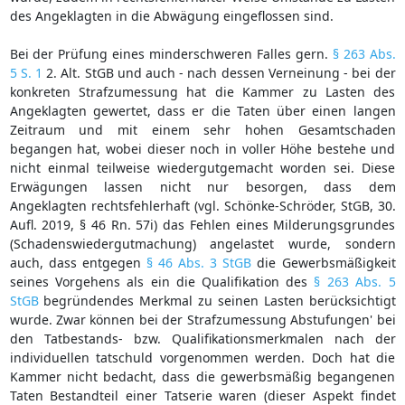
des Angeklagten in die Abwägung eingeflossen sind.
Bei der Prüfung eines minderschweren Falles gern.
§ 263 Abs.
5 S. 1
2. Alt. StGB und auch - nach dessen Verneinung - bei der
konkreten Strafzumessung hat die Kammer zu Lasten des
Angeklagten gewertet, dass er die Taten über einen langen
Zeitraum und mit einem sehr hohen Gesamtschaden
begangen hat, wobei dieser noch in voller Höhe bestehe und
nicht einmal teilweise wiedergutgemacht worden sei. Diese
Erwägungen lassen nicht nur besorgen, dass dem
Angeklagten rechtsfehlerhaft (vgl. Schönke-Schröder, StGB, 30.
Aufl. 2019, § 46 Rn. 57i) das Fehlen eines Milderungsgrundes
(Schadenswiedergutmachung) angelastet wurde, sondern
auch, dass entgegen
§ 46 Abs. 3 StGB
die Gewerbsmäßigkeit
seines Vorgehens als ein die Qualifikation des
§ 263 Abs. 5
StGB
begründendes Merkmal zu seinen Lasten berücksichtigt
wurde. Zwar können bei der Strafzumessung Abstufungen' bei
den Tatbestands- bzw. Qualifikationsmerkmalen nach der
individuellen tatschuld vorgenommen werden. Doch hat die
Kammer nicht bedacht, dass die gewerbsmäßig begangenen
Taten Bestandteil einer Tatserie waren (dieser Aspekt findet