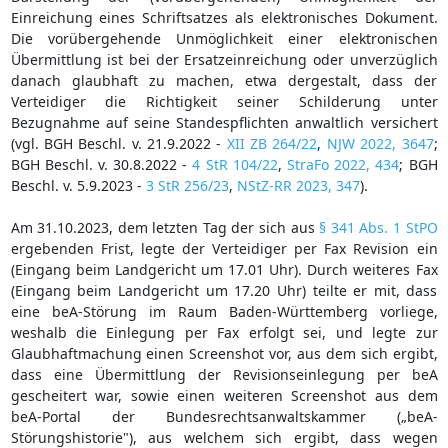
Einreichung eines Schriftsatzes als elektronisches Dokument.
Die vorübergehende Unmöglichkeit einer elektronischen
Übermittlung ist bei der Ersatzeinreichung oder unverzüglich
danach glaubhaft zu machen, etwa dergestalt, dass der
Verteidiger die Richtigkeit seiner Schilderung unter
Bezugnahme auf seine Standespflichten anwaltlich versichert
(vgl. BGH Beschl. v. 21.9.2022 -
XII ZB 264/22
,
NJW 2022, 3647
;
BGH Beschl. v. 30.8.2022 -
4 StR 104/22
,
StraFo 2022, 434
; BGH
Beschl. v. 5.9.2023 -
3 StR 256/23
,
NStZ-RR 2023, 347
).
Am 31.10.2023, dem letzten Tag der sich aus
§ 341 Abs. 1 StPO
ergebenden Frist, legte der Verteidiger per Fax Revision ein
(Eingang beim Landgericht um 17.01 Uhr). Durch weiteres Fax
(Eingang beim Landgericht um 17.20 Uhr) teilte er mit, dass
eine beA-Störung im Raum Baden-Württemberg vorliege,
weshalb die Einlegung per Fax erfolgt sei, und legte zur
Glaubhaftmachung einen Screenshot vor, aus dem sich ergibt,
dass eine Übermittlung der Revisionseinlegung per beA
gescheitert war, sowie einen weiteren Screenshot aus dem
beA-Portal der Bundesrechtsanwaltskammer („beA-
Störungshistorie"), aus welchem sich ergibt, dass wegen