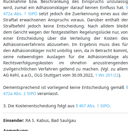
Rücknahme bzw. Beschränkung des Einspruchs unzulässig
wird, zumal ein Adhäsionskläger darauf keinen Einfluss hat.
§
472a Abs. 1 StPO
setzt jedoch die Zuerkennung eines aus der
Straftat erwachsenen Anspruchs voraus. Darüber enthält der
Strafbefehl jedoch keine Entscheidung. Nach alldem bleibt
dem Gericht wegen der festgestellten Regelungslücke nur, von
einer Entscheidung über die Verteilung der Kosten des
Adhäsionsverfahrens abzusehen. Im Ergebnis muss dies für
den Adhäsionskläger nicht unbillig sein, da in Betracht kommt,
seine notwendigen Auslagen für die Adhäsionsklage als
Rechtsverfolgungskosten im ohnehin anzustrengenden
zivilgerichtlichen Verfahren geltend zu machen. (Vgl. zu allem
AG Kehl, a.a.O., OLG Stuttgart vom 30.09.2022,
1 Ws 201/22
).
Dementsprechend ist vorliegend keine Entscheidung gemäß
§
472a Abs. 2 StPO
veranlasst.
3. Die Kostenentscheidung folgt aus
§ 467 Abs. 1 StPO
.
Einsender:
RA S. Kabus, Bad Saulgau
Anmerkung: