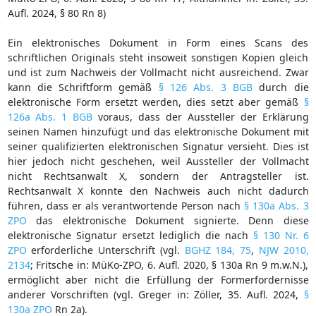
Aufl. 2024, § 80 Rn 8)
Ein elektronisches Dokument in Form eines Scans des
schriftlichen Originals steht insoweit sonstigen Kopien gleich
und ist zum Nachweis der Vollmacht nicht ausreichend. Zwar
kann die Schriftform gemäß
§ 126 Abs. 3 BGB
durch die
elektronische Form ersetzt werden, dies setzt aber gemäß
§
126a Abs. 1 BGB
voraus, dass der Aussteller der Erklärung
seinen Namen hinzufügt und das elektronische Dokument mit
seiner qualifizierten elektronischen Signatur versieht. Dies ist
hier jedoch nicht geschehen, weil Aussteller der Vollmacht
nicht Rechtsanwalt X, sondern der Antragsteller ist.
Rechtsanwalt X konnte den Nachweis auch nicht dadurch
führen, dass er als verantwortende Person nach
§ 130a Abs. 3
ZPO
das elektronische Dokument signierte. Denn diese
elektronische Signatur ersetzt lediglich die nach
§ 130 Nr. 6
ZPO
erforderliche Unterschrift (vgl.
BGHZ 184, 75
,
NJW 2010,
2134
; Fritsche in: MüKo-ZPO, 6. Aufl. 2020, § 130a Rn 9 m.w.N.),
ermöglicht aber nicht die Erfüllung der Formerfordernisse
anderer Vorschriften (vgl. Greger in: Zöller, 35. Aufl. 2024,
§
130a ZPO
Rn 2a).