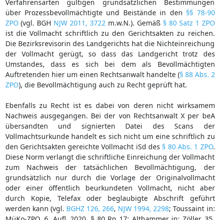
Verfahrensarten gültigen grundsätzlichen Bestimmungen
über Prozessbevollmächtigte und Beistände in den
§§ 78-90
ZPO
(vgl. BGH
NJW 2011, 3722
m.w.N.). Gemäß
§ 80 Satz 1 ZPO
ist die Vollmacht schriftlich zu den Gerichtsakten zu reichen.
Die Bezirksrevisorin des Landgerichts hat die Nichteinreichung
der Vollmacht gerügt, so dass das Landgericht trotz des
Umstandes, dass es sich bei dem als Bevollmächtigten
Auftretenden hier um einen Rechtsanwalt handelte (
§ 88 Abs. 2
ZPO
), die Bevollmächtigung auch zu Recht geprüft hat.
Ebenfalls zu Recht ist es dabei von deren nicht wirksamem
Nachweis ausgegangen. Bei der von Rechtsanwalt X per beA
übersandten und signierten Datei des Scans der
Vollmachtsurkunde handelt es sich nicht um eine schriftlich zu
den Gerichtsakten gereichte Vollmacht iSd des
§ 80 Abs. 1 ZPO
.
Diese Norm verlangt die schriftliche Einreichung der Vollmacht
zum Nachweis der tatsächlichen Bevollmächtigung, der
grundsätzlich nur durch die Vorlage der Originalvollmacht
oder einer öffentlich beurkundeten Vollmacht, nicht aber
durch Kopie, Telefax oder beglaubigte Abschrift geführt
werden kann (vgl.
BGHZ 126, 266
,
NJW 1994, 2298
; Toussaint in:
MüKo-ZPO, 6. Aufl. 2020, § 80 Rn 17; Althammer in: Zöller, 35.