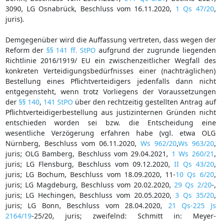
3090, LG Osnabrück, Beschluss vom 16.11.2020,
1 Qs 47/20
,
juris).
Demgegenüber wird die Auffassung vertreten, dass wegen der
Reform der
§§ 141 ff. StPO
aufgrund der zugrunde liegenden
Richtlinie 2016/1919/ EU ein zwischenzeitlicher Wegfall des
konkreten Verteidigungsbedürfnisses einer (nachträglichen)
Bestellung eines Pflichtverteidigers jedenfalls dann nicht
entgegensteht, wenn trotz Vorliegens der Voraussetzungen
der
§§ 140
,
141 StPO
über den rechtzeitig gestellten Antrag auf
Pflichtverteidigerbestellung aus justizinternen Gründen nicht
entschieden worden sei bzw. die Entscheidung eine
wesentliche Verzögerung erfahren habe (vgl. etwa OLG
Nürnberg, Beschluss vom 06.11.2020,
Ws 962/20
,
Ws 963/20
,
juris; OLG Bamberg, Beschluss vom 29.04.2021,
1 Ws 260/21
,
juris; LG Flensburg, Beschluss vom 09.12.2020,
II Qs 43/20
,
juris; LG Bochum, Beschluss vom 18.09.2020, 11-
10 Qs 6/20
,
juris; LG Magdeburg, Beschluss vom 20.02.2020,
29 Qs 2/20
-,
juris; LG Hechingen, Beschluss vom 20.05.2020,
3 Qs 35/20
,
juris; LG Bonn, Beschluss vom 28.04.2020,
21 Qs-225 Js
2164/19
-25/20, juris; zweifelnd: Schmitt in: Meyer-