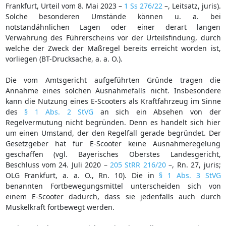
Frankfurt, Urteil vom 8. Mai 2023 –
1 Ss 276/22
–, Leitsatz, juris).
Solche besonderen Umstände können u. a. bei
notstandähnlichen Lagen oder einer derart langen
Verwahrung des Führerscheins vor der Urteilsfindung, durch
welche der Zweck der Maßregel bereits erreicht worden ist,
vorliegen (BT-Drucksache, a. a. O.).
Die vom Amtsgericht aufgeführten Gründe tragen die
Annahme eines solchen Ausnahmefalls nicht. Insbesondere
kann die Nutzung eines E-Scooters als Kraftfahrzeug im Sinne
des
§ 1 Abs. 2 StVG
an sich ein Absehen von der
Regelvermutung nicht begründen. Denn es handelt sich hier
um einen Umstand, der den Regelfall gerade begründet. Der
Gesetzgeber hat für E-Scooter keine Ausnahmeregelung
geschaffen (vgl. Bayerisches Oberstes Landesgericht,
Beschluss vom 24. Juli 2020 –
205 StRR 216/20
–, Rn. 27, juris;
OLG Frankfurt, a. a. O., Rn. 10). Die in
§ 1 Abs. 3 StVG
benannten Fortbewegungsmittel unterscheiden sich von
einem E-Scooter dadurch, dass sie jedenfalls auch durch
Muskelkraft fortbewegt werden.