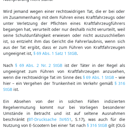
Wird jemand wegen einer rechtswidrigen Tat, die er bei oder
im Zusammenhang mit dem Führen eines Kraftfahrzeugs oder
unter Verletzung der Pflichten eines Kraftfahrzeugführers
begangen hat, verurteilt oder nur deshalb nicht verurteilt, weil
seine Schuldunfähigkeit erwiesen oder nicht auszuschließen
ist, so entzieht ihm das Gericht die Fahrerlaubnis, wenn sich
aus der Tat ergibt, dass er zum Führen von Kraftfahrzeugen
ungeeignet ist,
§ 69 Abs. 1 Satz 1 StGB
.
Nach
§ 69 Abs. 2 Nr. 2 StGB
ist der Täter in der Regel als
ungeeignet zum Führen von Kraftfahrzeugen anzusehen,
wenn die rechtswidrige Tat im Sinne des
§ 69 Abs. 1 StGB
– wie
hier – ein Vergehen der Trunkenheit im Verkehr gemäß
§ 316
StGB
ist.
Ein Absehen von der in solchen Fällen indizierten
Regelvermutung kommt nur bei Vorliegen besonderer
Umstände in Betracht und ist auf seltene Ausnahmen
beschränkt (
BT-Drucksache IV/651
, S.17), was auch für die
Nutzung von E-Scootern bei einer Tat nach
§ 316 StGB
gilt (OLG