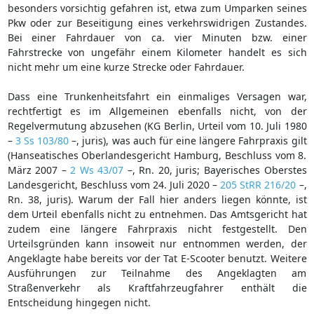
besonders vorsichtig gefahren ist, etwa zum Umparken seines
Pkw oder zur Beseitigung eines verkehrswidrigen Zustandes.
Bei einer Fahrdauer von ca. vier Minuten bzw. einer
Fahrstrecke von ungefähr einem Kilometer handelt es sich
nicht mehr um eine kurze Strecke oder Fahrdauer.
Dass eine Trunkenheitsfahrt ein einmaliges Versagen war,
rechtfertigt es im Allgemeinen ebenfalls nicht, von der
Regelvermutung abzusehen (KG Berlin, Urteil vom 10. Juli 1980
–
3 Ss 103/80
–, juris), was auch für eine längere Fahrpraxis gilt
(Hanseatisches Oberlandesgericht Hamburg, Beschluss vom 8.
März 2007 –
2 Ws 43/07
–, Rn. 20, juris; Bayerisches Oberstes
Landesgericht, Beschluss vom 24. Juli 2020 –
205 StRR 216/20
–,
Rn. 38, juris). Warum der Fall hier anders liegen könnte, ist
dem Urteil ebenfalls nicht zu entnehmen. Das Amtsgericht hat
zudem eine längere Fahrpraxis nicht festgestellt. Den
Urteilsgründen kann insoweit nur entnommen werden, der
Angeklagte habe bereits vor der Tat E-Scooter benutzt. Weitere
Ausführungen zur Teilnahme des Angeklagten am
Straßenverkehr als Kraftfahrzeugfahrer enthält die
Entscheidung hingegen nicht.