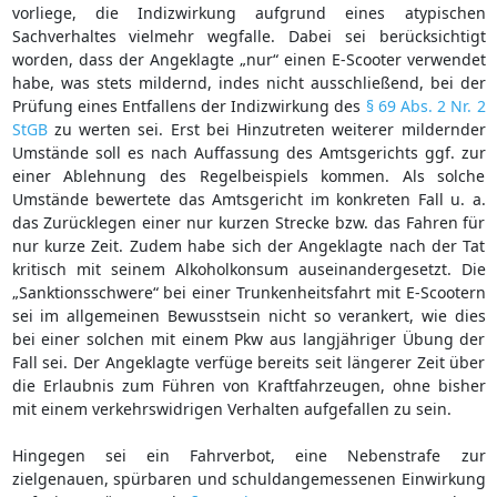
vorliege, die Indizwirkung aufgrund eines atypischen
Sachverhaltes vielmehr wegfalle. Dabei sei berücksichtigt
worden, dass der Angeklagte „nur“ einen E-Scooter verwendet
habe, was stets mildernd, indes nicht ausschließend, bei der
Prüfung eines Entfallens der Indizwirkung des
§ 69 Abs. 2 Nr. 2
StGB
zu werten sei. Erst bei Hinzutreten weiterer mildernder
Umstände soll es nach Auffassung des Amtsgerichts ggf. zur
einer Ablehnung des Regelbeispiels kommen. Als solche
Umstände bewertete das Amtsgericht im konkreten Fall u. a.
das Zurücklegen einer nur kurzen Strecke bzw. das Fahren für
nur kurze Zeit. Zudem habe sich der Angeklagte nach der Tat
kritisch mit seinem Alkoholkonsum auseinandergesetzt. Die
„Sanktionsschwere“ bei einer Trunkenheitsfahrt mit E-Scootern
sei im allgemeinen Bewusstsein nicht so verankert, wie dies
bei einer solchen mit einem Pkw aus langjähriger Übung der
Fall sei. Der Angeklagte verfüge bereits seit längerer Zeit über
die Erlaubnis zum Führen von Kraftfahrzeugen, ohne bisher
mit einem verkehrswidrigen Verhalten aufgefallen zu sein.
Hingegen sei ein Fahrverbot, eine Nebenstrafe zur
zielgenauen, spürbaren und schuldangemessenen Einwirkung