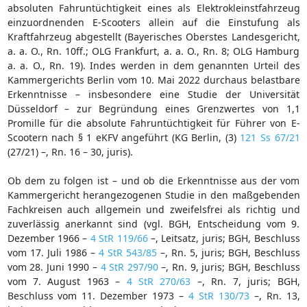
absoluten Fahruntüchtigkeit eines als Elektrokleinstfahrzeug
einzuordnenden E-Scooters allein auf die Einstufung als
Kraftfahrzeug abgestellt (Bayerisches Oberstes Landesgericht,
a. a. O., Rn. 10ff.; OLG Frankfurt, a. a. O., Rn. 8; OLG Hamburg
a. a. O., Rn. 19). Indes werden in dem genannten Urteil des
Kammergerichts Berlin vom 10. Mai 2022 durchaus belastbare
Erkenntnisse – insbesondere eine Studie der Universität
Düsseldorf – zur Begründung eines Grenzwertes von 1,1
Promille für die absolute Fahruntüchtigkeit für Führer von E-
Scootern nach § 1 eKFV angeführt (KG Berlin, (3)
121 Ss 67/21
(27/21) –, Rn. 16 – 30, juris).
Ob dem zu folgen ist – und ob die Erkenntnisse aus der vom
Kammergericht herangezogenen Studie in den maßgebenden
Fachkreisen auch allgemein und zweifelsfrei als richtig und
zuverlässig anerkannt sind (vgl. BGH, Entscheidung vom 9.
Dezember 1966 –
4 StR 119/66
–, Leitsatz, juris; BGH, Beschluss
vom 17. Juli 1986 –
4 StR 543/85
–, Rn. 5, juris; BGH, Beschluss
vom 28. Juni 1990 –
4 StR 297/90
–, Rn. 9, juris; BGH, Beschluss
vom 7. August 1963 –
4 StR 270/63
–, Rn. 7, juris; BGH,
Beschluss vom 11. Dezember 1973 –
4 StR 130/73
–, Rn. 13,