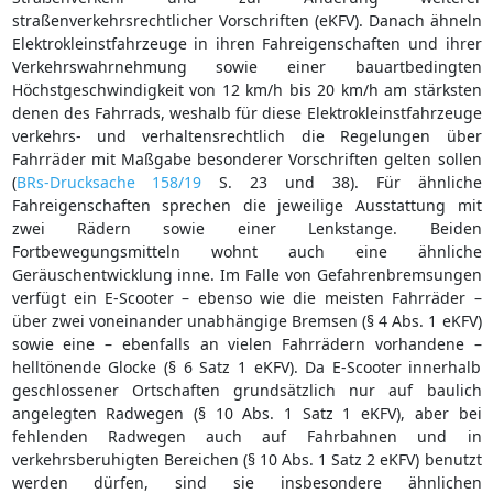
straßenverkehrsrechtlicher Vorschriften (eKFV). Danach ähneln
Elektrokleinstfahrzeuge in ihren Fahreigenschaften und ihrer
Verkehrswahrnehmung sowie einer bauartbedingten
Höchstgeschwindigkeit von 12 km/h bis 20 km/h am stärksten
denen des Fahrrads, weshalb für diese Elektrokleinstfahrzeuge
verkehrs- und verhaltensrechtlich die Regelungen über
Fahrräder mit Maßgabe besonderer Vorschriften gelten sollen
(
BRs-Drucksache 158/19
S. 23 und 38). Für ähnliche
Fahreigenschaften sprechen die jeweilige Ausstattung mit
zwei Rädern sowie einer Lenkstange. Beiden
Fortbewegungsmitteln wohnt auch eine ähnliche
Geräuschentwicklung inne. Im Falle von Gefahrenbremsungen
verfügt ein E-Scooter – ebenso wie die meisten Fahrräder –
über zwei voneinander unabhängige Bremsen (§ 4 Abs. 1 eKFV)
sowie eine – ebenfalls an vielen Fahrrädern vorhandene –
helltönende Glocke (§ 6 Satz 1 eKFV). Da E-Scooter innerhalb
geschlossener Ortschaften grundsätzlich nur auf baulich
angelegten Radwegen (§ 10 Abs. 1 Satz 1 eKFV), aber bei
fehlenden Radwegen auch auf Fahrbahnen und in
verkehrsberuhigten Bereichen (§ 10 Abs. 1 Satz 2 eKFV) benutzt
werden dürfen, sind sie insbesondere ähnlichen