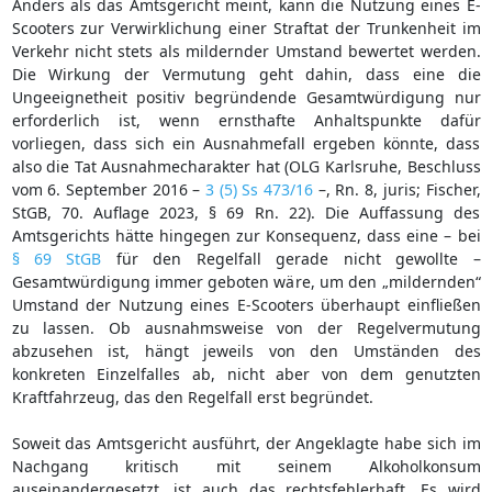
Anders als das Amtsgericht meint, kann die Nutzung eines E-
Scooters zur Verwirklichung einer Straftat der Trunkenheit im
Verkehr nicht stets als mildernder Umstand bewertet werden.
Die Wirkung der Vermutung geht dahin, dass eine die
Ungeeignetheit positiv begründende Gesamtwürdigung nur
erforderlich ist, wenn ernsthafte Anhaltspunkte dafür
vorliegen, dass sich ein Ausnahmefall ergeben könnte, dass
also die Tat Ausnahmecharakter hat (OLG Karlsruhe, Beschluss
vom 6. September 2016 –
3 (5) Ss 473/16
–, Rn. 8, juris; Fischer,
StGB, 70. Auflage 2023, § 69 Rn. 22). Die Auffassung des
Amtsgerichts hätte hingegen zur Konsequenz, dass eine – bei
§ 69 StGB
für den Regelfall gerade nicht gewollte –
Gesamtwürdigung immer geboten wäre, um den „mildernden“
Umstand der Nutzung eines E-Scooters überhaupt einfließen
zu lassen. Ob ausnahmsweise von der Regelvermutung
abzusehen ist, hängt jeweils von den Umständen des
konkreten Einzelfalles ab, nicht aber von dem genutzten
Kraftfahrzeug, das den Regelfall erst begründet.
Soweit das Amtsgericht ausführt, der Angeklagte habe sich im
Nachgang kritisch mit seinem Alkoholkonsum
auseinandergesetzt, ist auch das rechtsfehlerhaft. Es wird