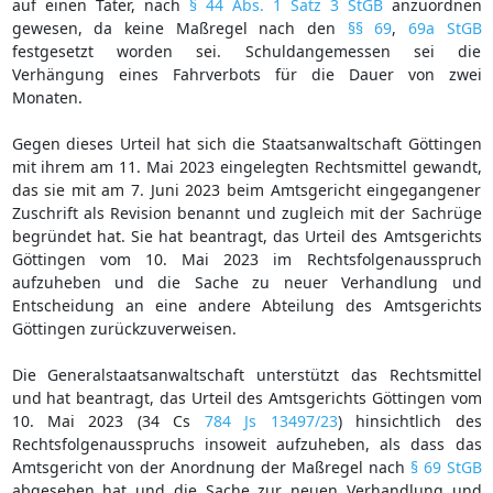
auf einen Täter, nach
§ 44 Abs. 1 Satz 3 StGB
anzuordnen
gewesen, da keine Maßregel nach den
§§ 69
,
69a StGB
festgesetzt worden sei. Schuldangemessen sei die
Verhängung eines Fahrverbots für die Dauer von zwei
Monaten.
Gegen dieses Urteil hat sich die Staatsanwaltschaft Göttingen
mit ihrem am 11. Mai 2023 eingelegten Rechtsmittel gewandt,
das sie mit am 7. Juni 2023 beim Amtsgericht eingegangener
Zuschrift als Revision benannt und zugleich mit der Sachrüge
begründet hat. Sie hat beantragt, das Urteil des Amtsgerichts
Göttingen vom 10. Mai 2023 im Rechtsfolgenausspruch
aufzuheben und die Sache zu neuer Verhandlung und
Entscheidung an eine andere Abteilung des Amtsgerichts
Göttingen zurückzuverweisen.
Die Generalstaatsanwaltschaft unterstützt das Rechtsmittel
und hat beantragt, das Urteil des Amtsgerichts Göttingen vom
10. Mai 2023 (34 Cs
784 Js 13497/23
) hinsichtlich des
Rechtsfolgenausspruchs insoweit aufzuheben, als dass das
Amtsgericht von der Anordnung der Maßregel nach
§ 69 StGB
abgesehen hat und die Sache zur neuen Verhandlung und