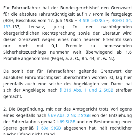
Für Fahrradfahrer hat der Bundesgerichtshof den Grenzwert
für die absolute Fahruntüchtigkeit auf 1,7 Promille festgelegt
(BGH, Beschluss vom 17. Juli 1986 –
4 StR 543/85
–,
BGHSt 34,
133
-137, Leitsatz, juris). In der nachfolgenden
obergerichtlichen Rechtsprechung sowie der Literatur wird
dieser Grenzwert wegen eines nach neueren Erkenntnissen
nur noch mit 0,1 Promille zu bemessenden
Sicherheitszuschlags nunmehr weit überwiegend ab 1,6
Promille angenommen (Pegel, a. a. O., Rn. 44, m. w. N.).
Da somit der für Fahrradfahrer geltende Grenzwert der
absoluten Fahruntüchtigkeit überschritten worden ist, lag hier
jedenfalls auch eine solche des Angeklagten vor. Damit hat
sich der Angeklagte nach
§ 316 Abs. 1 und 2 StGB
strafbar
gemacht.
2. Die Begründung, mit der das Amtsgericht trotz Vorliegens
eines Regelfalls nach
§ 69 Abs. 2 Nr. 2 StGB
von der Entziehung
der Fahrerlaubnis gemäß
§ 69 StGB
und der Bestimmung einer
Sperre gemäß
§ 69a StGB
abgesehen hat, hält rechtlicher
Nachprüfung nicht stand.