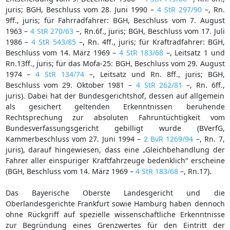
juris; BGH, Beschluss vom 28. Juni 1990 –
4 StR 297/90
–, Rn.
9ff., juris; für Fahrradfahrer: BGH, Beschluss vom 7. August
1963 –
4 StR 270/63
–, Rn.6f., juris; BGH, Beschluss vom 17. Juli
1986 –
4 StR 543/85
–, Rn. 4ff., juris; für Kraftradfahrer: BGH,
Beschluss vom 14. März 1969 –
4 StR 183/68
–, Leitsatz 1 und
Rn.13ff., juris; für das Mofa-25: BGH, Beschluss vom 29. August
1974 –
4 StR 134/74
–, Leitsatz und Rn. 8ff., juris; BGH,
Beschluss vom 29. Oktober 1981 –
4 StR 262/81
–, Rn. 6ff.,
juris). Dabei hat der Bundesgerichtshof, dessen auf allgemein
als gesichert geltenden Erkenntnissen beruhende
Rechtsprechung zur absoluten Fahruntüchtigkeit vom
Bundesverfassungsgericht gebilligt wurde (BVerfG,
Kammerbeschluss vom 27. Juni 1994 –
2 BvR 1269/94
–, Rn. 7,
juris), darauf hingewiesen, dass eine „Gleichbehandlung der
Fahrer aller einspuriger Kraftfahrzeuge bedenklich“ erscheine
(BGH, Beschluss vom 14. März 1969 –
4 StR 183/68
–, Rn.17).
Das Bayerische Oberste Landesgericht und die
Oberlandesgerichte Frankfurt sowie Hamburg haben dennoch
ohne Rückgriff auf spezielle wissenschaftliche Erkenntnisse
zur Begründung eines Grenzwertes für den Eintritt der