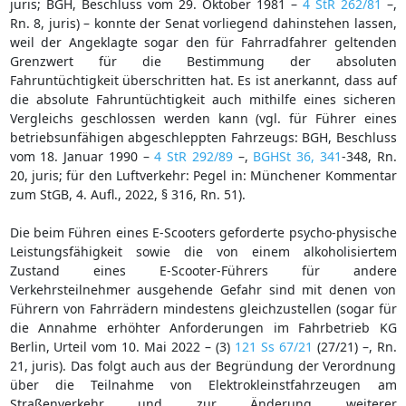
juris; BGH, Beschluss vom 29. Oktober 1981 –
4 StR 262/81
–,
Rn. 8, juris) – konnte der Senat vorliegend dahinstehen lassen,
weil der Angeklagte sogar den für Fahrradfahrer geltenden
Grenzwert für die Bestimmung der absoluten
Fahruntüchtigkeit überschritten hat. Es ist anerkannt, dass auf
die absolute Fahruntüchtigkeit auch mithilfe eines sicheren
Vergleichs geschlossen werden kann (vgl. für Führer eines
betriebsunfähigen abgeschleppten Fahrzeugs: BGH, Beschluss
vom 18. Januar 1990 –
4 StR 292/89
–,
BGHSt 36, 341
-348, Rn.
20, juris; für den Luftverkehr: Pegel in: Münchener Kommentar
zum StGB, 4. Aufl., 2022, § 316, Rn. 51).
Die beim Führen eines E-Scooters geforderte psycho-physische
Leistungsfähigkeit sowie die von einem alkoholisiertem
Zustand eines E-Scooter-Führers für andere
Verkehrsteilnehmer ausgehende Gefahr sind mit denen von
Führern von Fahrrädern mindestens gleichzustellen (sogar für
die Annahme erhöhter Anforderungen im Fahrbetrieb KG
Berlin, Urteil vom 10. Mai 2022 – (3)
121 Ss 67/21
(27/21) –, Rn.
21, juris). Das folgt auch aus der Begründung der Verordnung
über die Teilnahme von Elektrokleinstfahrzeugen am
Straßenverkehr und zur Änderung weiterer