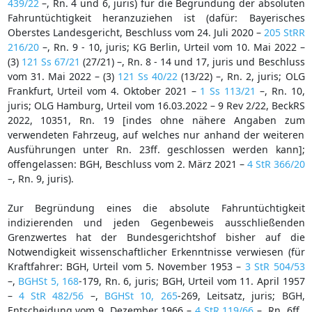
439/22
–, Rn. 4 und 6, juris) für die Begründung der absoluten
Fahruntüchtigkeit heranzuziehen ist (dafür: Bayerisches
Oberstes Landesgericht, Beschluss vom 24. Juli 2020 –
205 StRR
216/20
–, Rn. 9 - 10, juris; KG Berlin, Urteil vom 10. Mai 2022 –
(3)
121 Ss 67/21
(27/21) –, Rn. 8 - 14 und 17, juris und Beschluss
vom 31. Mai 2022 – (3)
121 Ss 40/22
(13/22) –, Rn. 2, juris; OLG
Frankfurt, Urteil vom 4. Oktober 2021 –
1 Ss 113/21
–, Rn. 10,
juris; OLG Hamburg, Urteil vom 16.03.2022 – 9 Rev 2/22, BeckRS
2022, 10351, Rn. 19 [indes ohne nähere Angaben zum
verwendeten Fahrzeug, auf welches nur anhand der weiteren
Ausführungen unter Rn. 23ff. geschlossen werden kann];
offengelassen: BGH, Beschluss vom 2. März 2021 –
4 StR 366/20
–, Rn. 9, juris).
Zur Begründung eines die absolute Fahruntüchtigkeit
indizierenden und jeden Gegenbeweis ausschließenden
Grenzwertes hat der Bundesgerichtshof bisher auf die
Notwendigkeit wissenschaftlicher Erkenntnisse verwiesen (für
Kraftfahrer: BGH, Urteil vom 5. November 1953 –
3 StR 504/53
–,
BGHSt 5, 168
-179, Rn. 6, juris; BGH, Urteil vom 11. April 1957
–
4 StR 482/56
–,
BGHSt 10, 265
-269, Leitsatz, juris; BGH,
Entscheidung vom 9. Dezember 1966 –
4 StR 119/66
–, Rn. 6ff.,