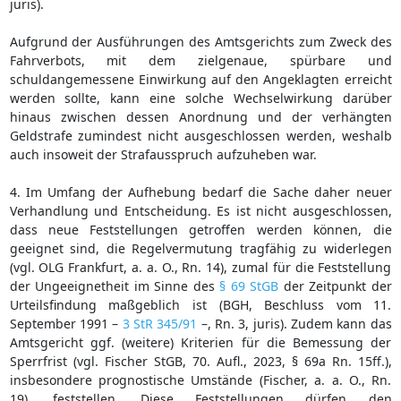
juris).
Aufgrund der Ausführungen des Amtsgerichts zum Zweck des
Fahrverbots, mit dem zielgenaue, spürbare und
schuldangemessene Einwirkung auf den Angeklagten erreicht
werden sollte, kann eine solche Wechselwirkung darüber
hinaus zwischen dessen Anordnung und der verhängten
Geldstrafe zumindest nicht ausgeschlossen werden, weshalb
auch insoweit der Strafausspruch aufzuheben war.
4. Im Umfang der Aufhebung bedarf die Sache daher neuer
Verhandlung und Entscheidung. Es ist nicht ausgeschlossen,
dass neue Feststellungen getroffen werden können, die
geeignet sind, die Regelvermutung tragfähig zu widerlegen
(vgl. OLG Frankfurt, a. a. O., Rn. 14), zumal für die Feststellung
der Ungeeignetheit im Sinne des
§ 69 StGB
der Zeitpunkt der
Urteilsfindung maßgeblich ist (BGH, Beschluss vom 11.
September 1991 –
3 StR 345/91
–, Rn. 3, juris). Zudem kann das
Amtsgericht ggf. (weitere) Kriterien für die Bemessung der
Sperrfrist (vgl. Fischer StGB, 70. Aufl., 2023, § 69a Rn. 15ff.),
insbesondere prognostische Umstände (Fischer, a. a. O., Rn.
19), feststellen. Diese Feststellungen dürfen den