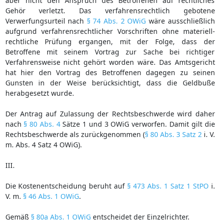
aber nicht den Anspruch des Betroffenen auf rechtliches
Gehör verletzt. Das verfahrensrechtlich gebotene
Verwerfungsurteil nach
§ 74 Abs. 2 OWiG
wäre ausschließlich
aufgrund verfahrensrechtlicher Vorschriften ohne materiell-
rechtliche Prüfung ergangen, mit der Folge, dass der
Betroffene mit seinem Vortrag zur Sache bei richtiger
Verfahrensweise nicht gehört worden wäre. Das Amtsgericht
hat hier den Vortrag des Betroffenen dagegen zu seinen
Gunsten in der Weise berücksichtigt, dass die Geldbuße
herabgesetzt wurde.
Der Antrag auf Zulassung der Rechtsbeschwerde wird daher
nach
§ 80 Abs. 4
Sätze 1 und 3 OWiG verworfen. Damit gilt die
Rechtsbeschwerde als zurückgenommen (
§ 80 Abs. 3 Satz 2
i. V.
m. Abs. 4 Satz 4 OWiG).
III.
Die Kostenentscheidung beruht auf
§ 473 Abs. 1 Satz 1 StPO
i.
V. m.
§ 46 Abs. 1 OWiG
.
Gemäß
§ 80a Abs. 1 OWiG
entscheidet der Einzelrichter.