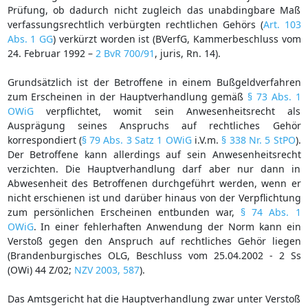
Prüfung, ob dadurch nicht zugleich das unabdingbare Maß
verfassungsrechtlich verbürgten rechtlichen Gehörs (
Art. 103
Abs. 1 GG
) verkürzt worden ist (BVerfG, Kammerbeschluss vom
24. Februar 1992 –
2 BvR 700/91
, juris, Rn. 14).
Grundsätzlich ist der Betroffene in einem Bußgeldverfahren
zum Erscheinen in der Hauptverhandlung gemäß
§ 73 Abs. 1
OWiG
verpflichtet, womit sein Anwesenheitsrecht als
Ausprägung seines Anspruchs auf rechtliches Gehör
korrespondiert (
§ 79 Abs. 3 Satz 1 OWiG
i.V.m.
§ 338 Nr. 5 StPO
).
Der Betroffene kann allerdings auf sein Anwesenheitsrecht
verzichten. Die Hauptverhandlung darf aber nur dann in
Abwesenheit des Betroffenen durchgeführt werden, wenn er
nicht erschienen ist und darüber hinaus von der Verpflichtung
zum persönlichen Erscheinen entbunden war,
§ 74 Abs. 1
OWiG
. In einer fehlerhaften Anwendung der Norm kann ein
Verstoß gegen den Anspruch auf rechtliches Gehör liegen
(Brandenburgisches OLG, Beschluss vom 25.04.2002 - 2 Ss
(OWi) 44 Z/02;
NZV 2003, 587
).
Das Amtsgericht hat die Hauptverhandlung zwar unter Verstoß