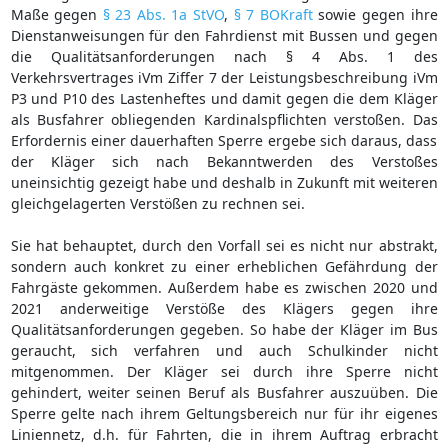
Maße gegen
§ 23 Abs. 1a StVO
,
§ 7 BOKraft
sowie gegen ihre
Dienstanweisungen für den Fahrdienst mit Bussen und gegen
die Qualitätsanforderungen nach § 4 Abs. 1 des
Verkehrsvertrages iVm Ziffer 7 der Leistungsbeschreibung iVm
P3 und P10 des Lastenheftes und damit gegen die dem Kläger
als Busfahrer obliegenden Kardinalspflichten verstoßen. Das
Erfordernis einer dauerhaften Sperre ergebe sich daraus, dass
der Kläger sich nach Bekanntwerden des Verstoßes
uneinsichtig gezeigt habe und deshalb in Zukunft mit weiteren
gleichgelagerten Verstößen zu rechnen sei.
Sie hat behauptet, durch den Vorfall sei es nicht nur abstrakt,
sondern auch konkret zu einer erheblichen Gefährdung der
Fahrgäste gekommen. Außerdem habe es zwischen 2020 und
2021 anderweitige Verstöße des Klägers gegen ihre
Qualitätsanforderungen gegeben. So habe der Kläger im Bus
geraucht, sich verfahren und auch Schulkinder nicht
mitgenommen. Der Kläger sei durch ihre Sperre nicht
gehindert, weiter seinen Beruf als Busfahrer auszuüben. Die
Sperre gelte nach ihrem Geltungsbereich nur für ihr eigenes
Liniennetz, d.h. für Fahrten, die in ihrem Auftrag erbracht