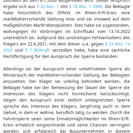
Zeitraum ab dem 8.7.2026 aufgehoben wird. Dieser Anspruch
ergebe sich aus
§ 33 Abs. 1
iVm
§ 18 Abs. 1 GWB
. Die Beklagte
habe hinsichtlich des ÖPNVs im Rhein-Erft-Kreis eine
marktbeherrschende Stellung inne und sei insoweit auf dem
maßgeblichen Markt Monopolistin. Dies habe sie zugestanden,
wohingegen ihr Vorbringen im Schriftsatz vom 13.10.2022
unerheblich sei. Aufgrund des unstreitigen Fehlverhaltens des
Klägers am 22.6.2021, mit dem dieser u.a. gegen
§ 23 Abs. 1a
StVO
und
§ 7 BOKraft
verstoßen habe, habe eine sachliche
Rechtfertigung für den Ausspruch der Sperre bestanden.
Allerdings sei der Ausspruch einer unbefristeten Sperre als
Missbrauch der marktbeherrschenden Stellung der Beklagten
anzusehen. Der Kläger sei unbillig behindert worden, die
Beklagte habe bei der Bemessung der Dauer der Sperre die
Interessen des Klägers nicht hinreichend berücksichtigt.
Gegen den Ausspruch einer zeitlich unbegrenzten Sperre
spreche das Interesse des Klägers, langfristig auch in dem
Gebiet, in dem er wohne, beruflich tätig zu werden. Durch die
Fahrersperre seien seine Einsatzmöglichkeiten im Rhein-Erft-
Kreis erheblich eingeschränkt und seine Chancen verringert
worden, sich erfolgreich bei Busunternehmen in diesem