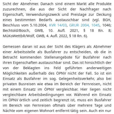
Sicht der Abnehmer. Danach sind einem Markt alle Produkte
zuzurechnen, die aus der Sicht der Nachfrager nach
Eigenschaft, Verwendungszweck und Preislage zur Deckung
eines bestimmten Bedarfs austauschbar sind (vgl. BGH,
Beschluss vom 5.10.2004,
KVR 14/03
,
GRUR 2004, 1045
, 1046;
Bechtold/Bosch, GWB, 10. Aufl. 2021, § 18 Rn. 8;
MüKoWettbR/Wolf, GWB, 4. Aufl. 2022, § 18 Rn. 6).
Gemessen daran ist aus der Sicht des Klägers als Abnehmer
einer Arbeitsstelle als Busfahrer zu entscheiden, ob die in
Betracht kommenden Stellenangebote für Busfahrer nach
ihren Eigenschaften austauschbar sind. Das ist hinsichtlich der
von der Beklagten ins Feld geführten anderweitigen
Möglichkeiten außerhalb des ÖPNV nicht der Fall. So ist ein
Einsatz als Busfahrer im sog. Gelegenheitsverkehr, also bei
privaten Busreisen wie etwa im Bereich der Fernreisen, nicht
mit einem Einsatz im ÖPNV vergleichbar. Hier liegen nicht
vergleichbare Arbeitsbedingungen vor. Während ein Einsatz
im ÖPNV örtlich und zeitlich begrenzt ist, muss ein Busfahrer
im Bereich von Fernreisen oftmals über mehrere Tage und
Nächte vom eigenen Wohnort entfernt tätig sein. Auch ein nur