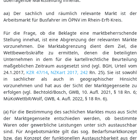
überragende Marktstellung innehat.
aa) Der sachlich und räumlich relevante Markt ist der
Arbeitsmarkt für Busfahrer im ÖPNV im Rhein-Erft-Kreis.
Für die Frage, ob die Beklagte eine marktbeherrschende
Stellung innehat, ist eine Abgrenzung der relevanten Märkte
vorzunehmen. Die Marktabgrenzung dient dem Ziel, die
Wettbewerbskräfte zu ermitteln, denen die beteiligten
Unternehmen in dem für die kartellrechtliche Beurteilung
maßgeblichen Zeitraum ausgesetzt sind (vgl. BGH, Urteil vom
24.1.2017,
KZR 47/14
,
NZKart 2017, 242
Rn. 25). Sie ist sowohl
in sachlicher als auch in geographischer Hinsicht
vorzunehmen und hat aus der Sicht der Marktgegenseite zu
erfolgen (vgl. Bechtold/Bosch, GWB, 10. Aufl. 2021, § 18 Rn. 6;
MüKoWettbR/Wolf, GWB, 4. Aufl. 2022, § 18 Rn. 6).
(a) Für die Bestimmung des sachlichen Marktes muss aus Sicht
der Marktgegenseite entschieden werden, ob bestimmte
Waren oder gewerbliche Leistungen unter sich austauschbar
sind. Für Angebotsmärkte gilt das sog. Bedarfsmarktkonzept
bzw. das Konzept der funktionellen Austauschbarkeit aus der