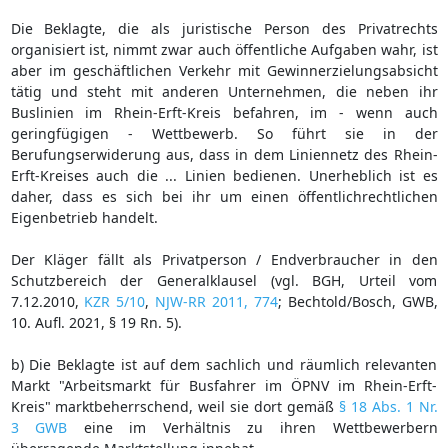
Die Beklagte, die als juristische Person des Privatrechts
organisiert ist, nimmt zwar auch öffentliche Aufgaben wahr, ist
aber im geschäftlichen Verkehr mit Gewinnerzielungsabsicht
tätig und steht mit anderen Unternehmen, die neben ihr
Buslinien im Rhein-Erft-Kreis befahren, im - wenn auch
geringfügigen - Wettbewerb. So führt sie in der
Berufungserwiderung aus, dass in dem Liniennetz des Rhein-
Erft-Kreises auch die ... Linien bedienen. Unerheblich ist es
daher, dass es sich bei ihr um einen öffentlichrechtlichen
Eigenbetrieb handelt.
Der Kläger fällt als Privatperson / Endverbraucher in den
Schutzbereich der Generalklausel (vgl. BGH, Urteil vom
7.12.2010,
KZR 5/10
,
NJW-RR 2011, 774
; Bechtold/Bosch, GWB,
10. Aufl. 2021, § 19 Rn. 5).
b) Die Beklagte ist auf dem sachlich und räumlich relevanten
Markt "Arbeitsmarkt für Busfahrer im ÖPNV im Rhein-Erft-
Kreis" marktbeherrschend, weil sie dort gemäß
§ 18 Abs. 1 Nr.
3 GWB
eine im Verhältnis zu ihren Wettbewerbern