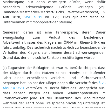
Marktzugang nur dann verweigern dürfen, wenn dafür
besonders schwerwiegende Gründe vorliegen (vgl.
Immenga/Mestmäcker/Markert/Fuchs, Wettbewerbsrecht, 6.
Aufl. 2020,
GWB § 19
Rn. 129). Dies gilt erst recht bei
Unternehmen mit monopolartiger Stellung.
Gemessen daran ist eine Fahrersperre, deren Dauer
zwangsläufig zum Verlust des bestehenden
Arbeitsverhältnisses des Klägers im ÖPNV im Rhein-Erft-Kreis
führt, unbillig. Das sicherlich nachdrücklich zu beanstandende
Verhalten des Klägers stellt keinen derart schwerwiegenden
Grund dar, der eine solche Sanktion rechtfertigen würde.
(a) Zugunsten der Beklagten ist zwar zu berücksichtigen, dass
der Kläger durch das Nutzen seines Handys bei laufender
Fahrt einen erheblichen Verkehrs- und Pflichtenverstoß
begangen hat. So hat der Kläger gegen die Vorschrift des
§ 23
Abs. 1a StVO
verstoßen. Zu Recht führt das Landgericht aus,
dass danach wegen des hohen Gefahrenpotentials im
Straßenverkehr jede Art der Benutzung des Mobiltelefons
während der Fahrt ohne Freisprecheinrichtung untersagt ist,