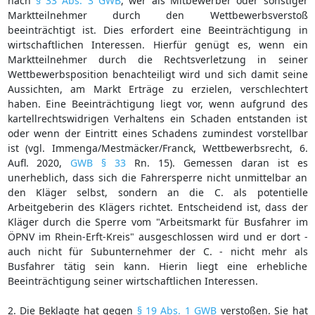
nach
§ 33 Abs. 3 GWB
, wer als Mitbewerber oder sonstiger
Marktteilnehmer durch den Wettbewerbsverstoß
beeinträchtigt ist. Dies erfordert eine Beeinträchtigung in
wirtschaftlichen Interessen. Hierfür genügt es, wenn ein
Marktteilnehmer durch die Rechtsverletzung in seiner
Wettbewerbsposition benachteiligt wird und sich damit seine
Aussichten, am Markt Erträge zu erzielen, verschlechtert
haben. Eine Beeinträchtigung liegt vor, wenn aufgrund des
kartellrechtswidrigen Verhaltens ein Schaden entstanden ist
oder wenn der Eintritt eines Schadens zumindest vorstellbar
ist (vgl. Immenga/Mestmäcker/Franck, Wettbewerbsrecht, 6.
Aufl. 2020,
GWB § 33
Rn. 15). Gemessen daran ist es
unerheblich, dass sich die Fahrersperre nicht unmittelbar an
den Kläger selbst, sondern an die C. als potentielle
Arbeitgeberin des Klägers richtet. Entscheidend ist, dass der
Kläger durch die Sperre vom "Arbeitsmarkt für Busfahrer im
ÖPNV im Rhein-Erft-Kreis" ausgeschlossen wird und er dort -
auch nicht für Subunternehmer der C. - nicht mehr als
Busfahrer tätig sein kann. Hierin liegt eine erhebliche
Beeinträchtigung seiner wirtschaftlichen Interessen.
2. Die Beklagte hat gegen
§ 19 Abs. 1 GWB
verstoßen. Sie hat