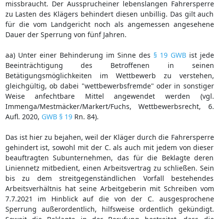
missbraucht. Der Aussprucheiner lebenslangen Fahrersperre
zu Lasten des Klägers behindert diesen unbillig. Das gilt auch
für die vom Landgericht noch als angemessen angesehene
Dauer der Sperrung von fünf Jahren.
aa) Unter einer Behinderung im Sinne des
§ 19 GWB
ist jede
Beeinträchtigung des Betroffenen in seinen
Betätigungsmöglichkeiten im Wettbewerb zu verstehen,
gleichgültig, ob dabei "wettbewerbsfremde" oder in sonstiger
Weise anfechtbare Mittel angewendet werden (vgl.
Immenga/Mestmäcker/Markert/Fuchs, Wettbewerbsrecht, 6.
Aufl. 2020,
GWB § 19
Rn. 84).
Das ist hier zu bejahen, weil der Kläger durch die Fahrersperre
gehindert ist, sowohl mit der C. als auch mit jedem von dieser
beauftragten Subunternehmen, das für die Beklagte deren
Liniennetz mitbedient, einen Arbeitsvertrag zu schließen. Sein
bis zu dem streitgegenständlichen Vorfall bestehendes
Arbeitsverhältnis hat seine Arbeitgeberin mit Schreiben vom
7.7.2021 im Hinblick auf die von der C. ausgesprochene
Sperrung außerordentlich, hilfsweise ordentlich gekündigt.