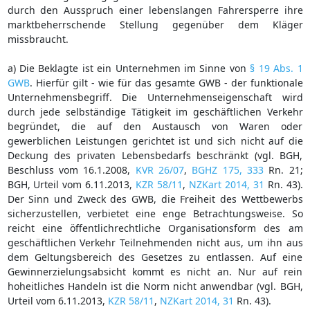
durch den Ausspruch einer lebenslangen Fahrersperre ihre
marktbeherrschende Stellung gegenüber dem Kläger
missbraucht.
a) Die Beklagte ist ein Unternehmen im Sinne von
§ 19 Abs. 1
GWB
. Hierfür gilt - wie für das gesamte GWB - der funktionale
Unternehmensbegriff. Die Unternehmenseigenschaft wird
durch jede selbständige Tätigkeit im geschäftlichen Verkehr
begründet, die auf den Austausch von Waren oder
gewerblichen Leistungen gerichtet ist und sich nicht auf die
Deckung des privaten Lebensbedarfs beschränkt (vgl. BGH,
Beschluss vom 16.1.2008,
KVR 26/07
,
BGHZ 175, 333
Rn. 21;
BGH, Urteil vom 6.11.2013,
KZR 58/11
,
NZKart 2014, 31
Rn. 43).
Der Sinn und Zweck des GWB, die Freiheit des Wettbewerbs
sicherzustellen, verbietet eine enge Betrachtungsweise. So
reicht eine öffentlichrechtliche Organisationsform des am
geschäftlichen Verkehr Teilnehmenden nicht aus, um ihn aus
dem Geltungsbereich des Gesetzes zu entlassen. Auf eine
Gewinnerzielungsabsicht kommt es nicht an. Nur auf rein
hoheitliches Handeln ist die Norm nicht anwendbar (vgl. BGH,
Urteil vom 6.11.2013,
KZR 58/11
,
NZKart 2014, 31
Rn. 43).