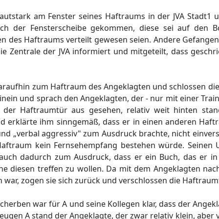
utstark am Fenster seines Haftraums in der JVA Stadt1 un
ruch der Fensterscheibe gekommen, diese sei auf den B
den des Haftraums verteilt gewesen seien. Andere Gefange
 Zentrale der JVA informiert und mitgeteilt, dass geschr
 daraufhin zum Haftraum des Angeklagten und schlossen di
inein und sprach den Angeklagten, der - nur mit einer Trai
der Haftraumtür aus gesehen, relativ weit hinten stan
und erklärte ihm sinngemäß, dass er in einen anderen Haf
und „verbal aggressiv" zum Ausdruck brachte, nicht einver
n Haftraum kein Fernsehempfang bestehen würde. Seinen
auch dadurch zum Ausdruck, dass er ein Buch, das er in 
ne diesen treffen zu wollen. Da mit dem Angeklagten nac
 war, zogen sie sich zurück und verschlossen die Haftraumt
cherben war für A und seine Kollegen klar, dass der Ange
gen A stand der Angeklagte, der zwar relativ klein, aber v