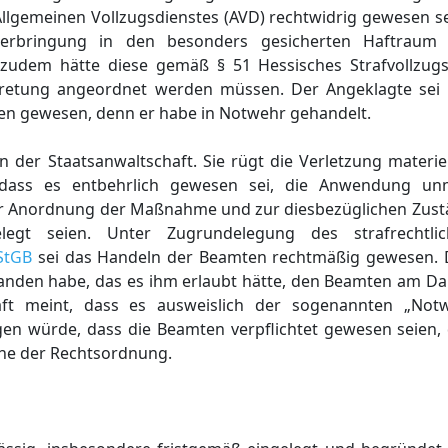
lgemeinen Vollzugsdienstes (AVD) rechtwidrig gewesen sei
rbringung in den besonders gesicherten Haftraum (
zudem hätte diese gemäß § 51 Hessisches Strafvollzugs
rtretung angeordnet werden müssen. Der Angeklagte sei
en gewesen, denn er habe in Notwehr gehandelt.
on der Staatsanwaltschaft. Sie rügt die Verletzung materie
ass es entbehrlich gewesen sei, die Anwendung unm
ur Anordnung der Maßnahme und zur diesbezüglichen Zustä
legt seien. Unter Zugrundelegung des strafrechtlic
 StGB
sei das Handeln der Beamten rechtmäßig gewesen. 
nden habe, das es ihm erlaubt hätte, den Beamten am Da
haft meint, dass es ausweislich der sogenannten „Not
en würde, dass die Beamten verpflichtet gewesen seien, 
che der Rechtsordnung.