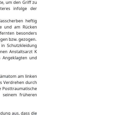
e, um den Griff zu
eres infolge der
asscherben heftig
rse und am Rücken
fernten besonders
agen bzw. gezogen.
 in Schutzkleidung
en Anstaltsarzt K
es Angeklagten und
t Hämatom am linken
as Verdrehen durch
e Posttraumatische
i seinem früheren
ndung aus, dass die