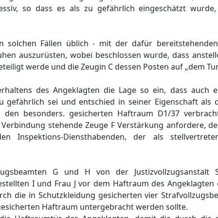
ressiv, so dass es als zu gefährlich eingeschätzt wurd
 solchen Fällen üblich - mit der dafür bereitstehende
uhen auszurüsten, wobei beschlossen wurde, dass anstell
teiligt werde und die Zeugin C dessen Posten auf „dem T
rhaltens des Angeklagten die Lage so ein, dass auch e
gefährlich sei und entschied in seiner Eigenschaft als 
n den besonders. gesicherten Haftraum D1/37 verbracht
n Verbindung stehende Zeuge F Verstärkung anfordere, den
 Inspektions-Diensthabenden, der als stellvertretend
llzugsbeamten G und H von der Justizvollzugsanstalt
estellten I und Frau J vor dem Haftraum des Angeklagten ei
ch die in Schutzkleidung gesicherten vier Strafvollzugs
esicherten Haftraum untergebracht werden sollte.