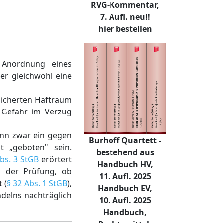
RVG-Kommentar,
7. Aufl. neu!!
hier bestellen
f Anordnung eines
ber gleichwohl eine
esicherten Haftraum
r Gefahr im Verzug
ann zwar ein gegen
Burhoff Quartett -
t „geboten" sein.
bestehend aus
Abs. 3 StGB
erörtert
Handbuch HV,
i der Prüfung, ob
11. Aufl. 2025
 (
§ 32 Abs. 1 StGB
),
Handbuch EV,
delns nachträglich
10. Aufl. 2025
Handbuch,