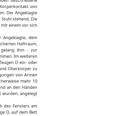
oben beschriebene
 Körperkontakt von
n. Der Angeklagte
 Stuhl stehend. Die
 mit einem vor sich
r Angeklagte, dem
icherten Haftraum,
 gelang ihm - zur
kommen. Im weiteren
Zeugen D ein- oder
 und Oberkörper zu
ewegungen von Armen
icherweise mehr 10
n und an den Händen
t wurden, angelegt
ich des Fensters am
ge D, auf dem Bett