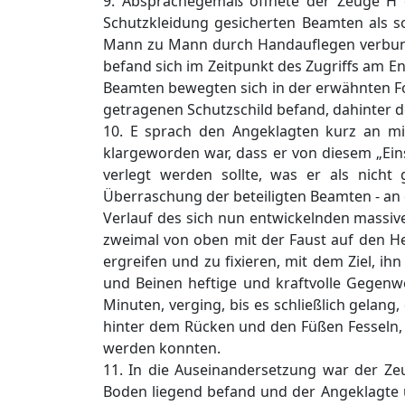
9. Absprachegemäß öffnete der Zeuge H 
Schutzkleidung gesicherten Beamten als 
Mann zu Mann durch Handauflegen verbun
befand sich im Zeitpunkt des Zugriffs am E
Beamten bewegten sich in der erwähnten For
getragenen Schutzschild befand, dahinter 
10. E sprach den Angeklagten kurz an m
klargeworden war, dass er von diesem „Ei
verlegt werden sollte, was er als nicht
Überraschung der beteiligten Beamten - an
Verlauf des sich nun entwickelnden massiv
zweimal von oben mit der Faust auf den H
ergreifen und zu fixieren, mit dem Ziel, i
und Beinen heftige und kraftvolle Gegenwe
Minuten, verging, bis es schließlich gelan
hinter dem Rücken und den Füßen Fesseln,
werden konnten.
11. In die Auseinandersetzung war der Zeug
Boden liegend befand und der Angeklagte ü