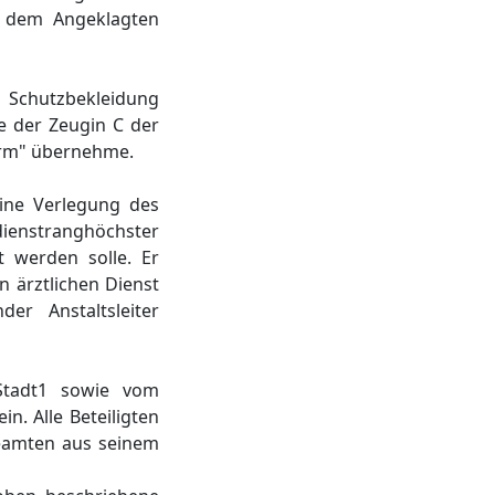
e, dem Angeklagten
n Schutzbekleidung
e der Zeugin C der
urm" übernehme.
ine Verlegung des
dienstranghöchster
 werden solle. Er
 ärztlichen Dienst
er Anstaltsleiter
 Stadt1 sowie vom
n. Alle Beteiligten
beamten aus seinem