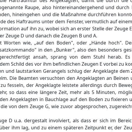
die Haftraumtür des Angeklagten, damit die durch die 
sogenannte Raupe, also hintereinandergehend und durch
den, hineingehen und die Maßnahme durchführen konnte
nde des Haftraums unter dem Fenster, vermutlich auf einem
mation auf ihn zu, wobei sich an erster Stelle der Zeuge E
der Zeuge D und danach die Zeugen B und A.
it Worten wie, „auf den Boden", oder „Hände hoch". De
nsatzkommando" in den „Bunker", also den besonders ges
 gerechtfertigt ansah, sprang von dem Stuhl herab. Es
 dem Schild des vor ihm befindlichen Zeugen E vorbei zu 
en und lautstarken Gerangels schlug der Angeklagte dem 
elm. Die Beamten versuchten den Angeklagten an Beinen
hn zu fesseln, der Angeklagte leistete allerdings durch B
hr, so dass eine längere Zeit, mehr als 5 Minuten, mögl
g, den Angeklagten in Bauchlage auf den Boden zu fixiere
 die von dem Zeuge G, wie zuvor abgesprochen, zugereich
e D u.a. dergestalt involviert, als dass er sich im Bere
ber ihm lag, und zu einem späteren Zeitpunkt er, der Zeu