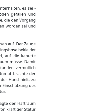
terhalten, es sei -
oden gefallen und
ne, die den Vorgang
ien worden sei und
esen auf. Der Zeuge
ningshose bekleidet
d, auf die kaputte
traum müsse. Damit
standen, vermutlich
 Unmut brachte der
der Hand hielt, zu
h Einschätzung des
ür.
klagte den Haftraum
on kräftiger Statur