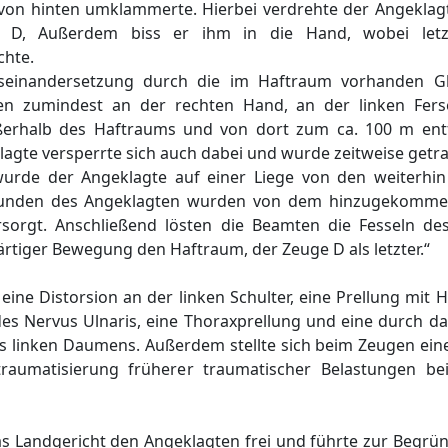
von hinten umklammerte. Hierbei verdrehte der Angeklagt
D, Außerdem biss er ihm in die Hand, wobei letzt
chte.
useinandersetzung durch die im Haftraum vorhanden Gl
ungen zumindest an der rechten Hand, an der linken Fe
erhalb des Haftraums und von dort zum ca. 100 m ent
lagte versperrte sich auch dabei und wurde zeitweise getr
urde der Angeklagte auf einer Liege von den weiterhin
ttwunden des Angeklagten wurden von dem hinzugekommen
rsorgt. Anschließend lösten die Beamten die Fesseln d
rtiger Bewegung den Haftraum, der Zeuge D als letzter.“
eine Distorsion an der linken Schulter, eine Prellung mi
des Nervus Ulnaris, eine Thoraxprellung und eine durch d
s linken Daumens. Außerdem stellte sich beim Zeugen ein
traumatisierung früherer traumatischer Belastungen be
as Landgericht den Angeklagten frei und führte zur Begrü