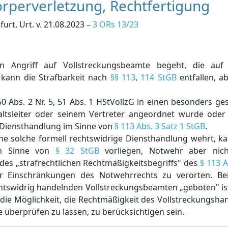
rperverletzung, Rechtfertigung
urt, Urt. v. 21.08.2023 –
3 ORs 13/23
n Angriff auf Vollstreckungsbeamte begeht, die au
kann die Strafbarkeit nach
§§ 113
,
114 StGB
entfallen, a
0 Abs. 2 Nr. 5, 51 Abs. 1 HStVollzG in einen besonders g
altsleiter oder seinem Vertreter angeordnet wurde ode
r Diensthandlung im Sinne von
§ 113 Abs. 3 Satz 1 StGB
.
ne solche formell rechtswidrige Diensthandlung wehrt, k
 im Sinne von
§ 32 StGB
vorliegen, Notwehr aber nich
des „strafrechtlichen Rechtmäßigkeitsbegriffs" des
§ 113 
r Einschränkungen des Notwehrrechts zu verorten. Be
chtswidrig handelnden Vollstreckungsbeamten „geboten" ist
ie Möglichkeit, die Rechtmäßigkeit des Vollstreckungshan
 überprüfen zu lassen, zu berücksichtigen sein.