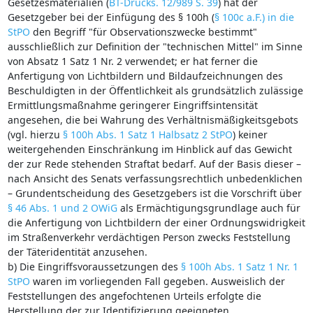
Gesetzesmaterialien (
BT-Drucks. 12/989 S. 39
) hat der
Gesetzgeber bei der Einfügung des § 100h (
§ 100c a.F.) in die
StPO
den Begriff "für Observationszwecke bestimmt"
ausschließlich zur Definition der "technischen Mittel" im Sinne
von Absatz 1 Satz 1 Nr. 2 verwendet; er hat ferner die
Anfertigung von Lichtbildern und Bildaufzeichnungen des
Beschuldigten in der Öffentlichkeit als grundsätzlich zulässige
Ermittlungsmaßnahme geringerer Eingriffsintensität
angesehen, die bei Wahrung des Verhältnismäßigkeitsgebots
(vgl. hierzu
§ 100h Abs. 1 Satz 1 Halbsatz 2 StPO
) keiner
weitergehenden Einschränkung im Hinblick auf das Gewicht
der zur Rede stehenden Straftat bedarf. Auf der Basis dieser –
nach Ansicht des Senats verfassungsrechtlich unbedenklichen
– Grundentscheidung des Gesetzgebers ist die Vorschrift über
§ 46 Abs. 1 und 2 OWiG
als Ermächtigungsgrundlage auch für
die Anfertigung von Lichtbildern der einer Ordnungswidrigkeit
im Straßenverkehr verdächtigen Person zwecks Feststellung
der Täteridentität anzusehen.
b) Die Eingriffsvoraussetzungen des
§ 100h Abs. 1 Satz 1 Nr. 1
StPO
waren im vorliegenden Fall gegeben. Ausweislich der
Feststellungen des angefochtenen Urteils erfolgte die
Herstellung der zur Identifizierung geeigneten