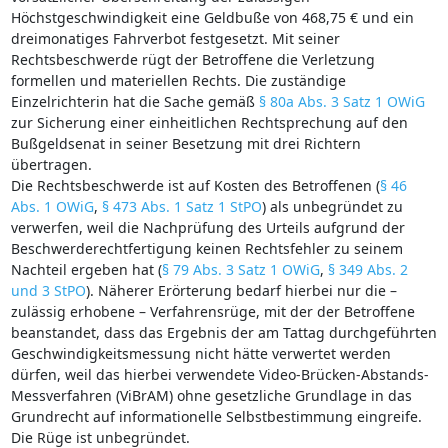
Höchstgeschwindigkeit eine Geldbuße von 468,75 € und ein
dreimonatiges Fahrverbot festgesetzt. Mit seiner
Rechtsbeschwerde rügt der Betroffene die Verletzung
formellen und materiellen Rechts. Die zuständige
Einzelrichterin hat die Sache gemäß
§ 80a Abs. 3 Satz 1 OWiG
zur Sicherung einer einheitlichen Rechtsprechung auf den
Bußgeldsenat in seiner Besetzung mit drei Richtern
übertragen.
Die Rechtsbeschwerde ist auf Kosten des Betroffenen (
§ 46
Abs. 1 OWiG
,
§ 473 Abs. 1 Satz 1 StPO
) als unbegründet zu
verwerfen, weil die Nachprüfung des Urteils aufgrund der
Beschwerderechtfertigung keinen Rechtsfehler zu seinem
Nachteil ergeben hat (
§ 79 Abs. 3 Satz 1 OWiG
,
§ 349 Abs. 2
und 3 StPO
). Näherer Erörterung bedarf hierbei nur die –
zulässig erhobene – Verfahrensrüge, mit der der Betroffene
beanstandet, dass das Ergebnis der am Tattag durchgeführten
Geschwindigkeitsmessung nicht hätte verwertet werden
dürfen, weil das hierbei verwendete Video-Brücken-Abstands-
Messverfahren (ViBrAM) ohne gesetzliche Grundlage in das
Grundrecht auf informationelle Selbstbestimmung eingreife.
Die Rüge ist unbegründet.