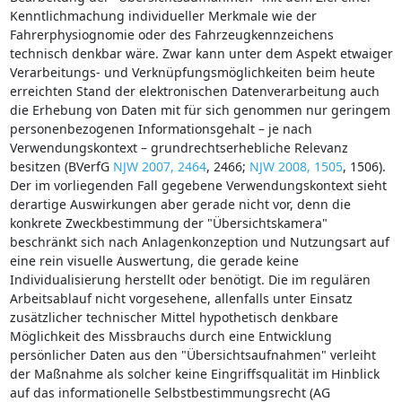
Kenntlichmachung individueller Merkmale wie der
Fahrerphysiognomie oder des Fahrzeugkennzeichens
technisch denkbar wäre. Zwar kann unter dem Aspekt etwaiger
Verarbeitungs- und Verknüpfungsmöglichkeiten beim heute
erreichten Stand der elektronischen Datenverarbeitung auch
die Erhebung von Daten mit für sich genommen nur geringem
personenbezogenen Informationsgehalt – je nach
Verwendungskontext – grundrechtserhebliche Relevanz
besitzen (BVerfG
NJW 2007, 2464
, 2466;
NJW 2008, 1505
, 1506).
Der im vorliegenden Fall gegebene Verwendungskontext sieht
derartige Auswirkungen aber gerade nicht vor, denn die
konkrete Zweckbestimmung der "Übersichtskamera"
beschränkt sich nach Anlagenkonzeption und Nutzungsart auf
eine rein visuelle Auswertung, die gerade keine
Individualisierung herstellt oder benötigt. Die im regulären
Arbeitsablauf nicht vorgesehene, allenfalls unter Einsatz
zusätzlicher technischer Mittel hypothetisch denkbare
Möglichkeit des Missbrauchs durch eine Entwicklung
persönlicher Daten aus den "Übersichtsaufnahmen" verleiht
der Maßnahme als solcher keine Eingriffsqualität im Hinblick
auf das informationelle Selbstbestimmungsrecht (AG