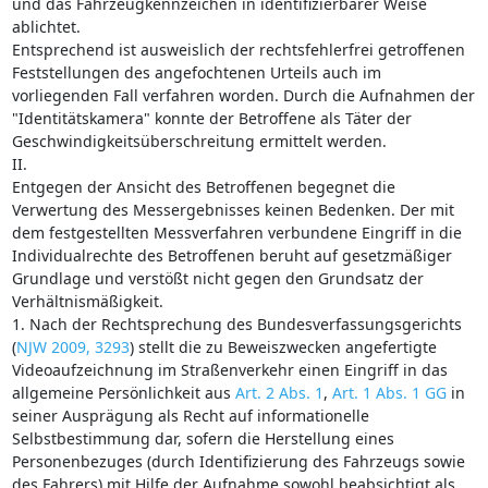
und das Fahrzeugkennzeichen in identifizierbarer Weise
ablichtet.
Entsprechend ist ausweislich der rechtsfehlerfrei getroffenen
Feststellungen des angefochtenen Urteils auch im
vorliegenden Fall verfahren worden. Durch die Aufnahmen der
"Identitätskamera" konnte der Betroffene als Täter der
Geschwindigkeitsüberschreitung ermittelt werden.
II.
Entgegen der Ansicht des Betroffenen begegnet die
Verwertung des Messergebnisses keinen Bedenken. Der mit
dem festgestellten Messverfahren verbundene Eingriff in die
Individualrechte des Betroffenen beruht auf gesetzmäßiger
Grundlage und verstößt nicht gegen den Grundsatz der
Verhältnismäßigkeit.
1. Nach der Rechtsprechung des Bundesverfassungsgerichts
(
NJW 2009, 3293
) stellt die zu Beweiszwecken angefertigte
Videoaufzeichnung im Straßenverkehr einen Eingriff in das
allgemeine Persönlichkeit aus
Art. 2 Abs. 1
,
Art. 1 Abs. 1 GG
in
seiner Ausprägung als Recht auf informationelle
Selbstbestimmung dar, sofern die Herstellung eines
Personenbezuges (durch Identifizierung des Fahrzeugs sowie
des Fahrers) mit Hilfe der Aufnahme sowohl beabsichtigt als