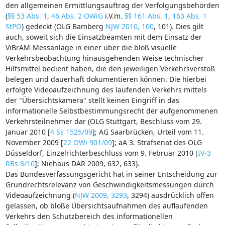
den allgemeinen Ermittlungsauftrag der Verfolgungsbehörden
(
§§ 53 Abs. 1
,
46 Abs. 2 OWiG
i.V.m.
§§ 161 Abs. 1
,
163 Abs. 1
StPO
) gedeckt (OLG Bamberg
NJW 2010, 100
, 101). Dies gilt
auch, soweit sich die Einsatzbeamten mit dem Einsatz der
ViBrAM-Messanlage in einer über die bloß visuelle
Verkehrsbeobachtung hinausgehenden Weise technischer
Hilfsmittel bedient haben, die den jeweiligen Verkehrsverstoß
belegen und dauerhaft dokumentieren können. Die hierbei
erfolgte Videoaufzeichnung des laufenden Verkehrs mittels
der "Übersichtskamera" stellt keinen Eingriff in das
informationelle Selbstbestimmungsrecht der aufgenommenen
Verkehrsteilnehmer dar (OLG Stuttgart, Beschluss vom 29.
Januar 2010 [
4 Ss 1525/09
]; AG Saarbrücken, Urteil vom 11.
November 2009 [
22 OWi 901/09
]; aA 3. Strafsenat des OLG
Düsseldorf, Einzelrichterbeschluss vom 9. Februar 2010 [
IV-3
RBs 8/10
]; Niehaus DAR 2009, 632, 633).
Das Bundesverfassungsgericht hat in seiner Entscheidung zur
Grundrechtsrelevanz von Geschwindigkeitsmessungen durch
Videoaufzeichnung (
NJW 2009, 3293
, 3294) ausdrücklich offen
gelassen, ob bloße Übersichtsaufnahmen des auflaufenden
Verkehrs den Schutzbereich des informationellen