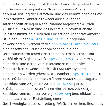
auch technisch möglich ist. Dies trifft im vorliegenden Fall auf
die Datenerfassung mit der "Identitätskamera" zu, durch
deren Auslösung der Betroffene und das Kennzeichen des von
ihm erfassten Fahrzeugs zwecks anschließender
Täteridentifizierung in Nahaufnahme abgelichtet wurden.
2. Für die Einschränkung des Rechts auf informationelle
Selbstbestimmung durch den Einsatz der "Identitätskamera"
ist in der – über
§ 46 Abs. 1 und 2 OWiG
sinngemäß
anwendbaren – Vorschrift des
§ 100h Abs. 1 Satz 1 Nr. 1 StPO
eine gesetzliche Grundlage vorhanden, die den
verfassungsrechtlichen Geboten der Normenklarheit und
Verhältnismäßigkeit (BVerfG
NJW 2009, 3293
, 3294 m.w.N.)
entspricht und deren Voraussetzungen mit der hier
festgestellten Anwendung des ViBrAM-Messsystems
eingehalten wurden (ebenso OLG Bamberg
NJW 2010, 100
, 101
betr. Brückenabstandsmessverfahren VAMA; OLG Stuttgart,
Beschluss vom 29. Januar 2010 [
4 Ss 1525/09
] betr.
Brückenabstandsmessverfahren ViBrAM-BAMAS; OLG Jena,
Beschluss vom 6. Januar 2010 [
1 Ss 291/09
] betr. Bildaufnahme
nach maschineller Feststellung einer
Geschwindigkeitsüberschreitung; VG Gelsenkirchen, Beschluss