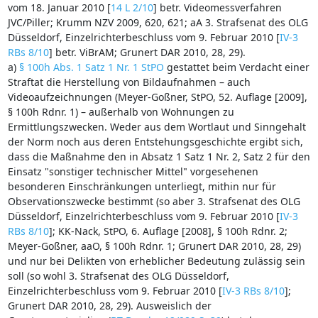
vom 18. Januar 2010 [
14 L 2/10
] betr. Videomessverfahren
JVC/Piller; Krumm NZV 2009, 620, 621; aA 3. Strafsenat des OLG
Düsseldorf, Einzelrichterbeschluss vom 9. Februar 2010 [
IV-3
RBs 8/10
] betr. ViBrAM; Grunert DAR 2010, 28, 29).
a)
§ 100h Abs. 1 Satz 1 Nr. 1 StPO
gestattet beim Verdacht einer
Straftat die Herstellung von Bildaufnahmen – auch
Videoaufzeichnungen (Meyer-Goßner, StPO, 52. Auflage [2009],
§ 100h Rdnr. 1) – außerhalb von Wohnungen zu
Ermittlungszwecken. Weder aus dem Wortlaut und Sinngehalt
der Norm noch aus deren Entstehungsgeschichte ergibt sich,
dass die Maßnahme den in Absatz 1 Satz 1 Nr. 2, Satz 2 für den
Einsatz "sonstiger technischer Mittel" vorgesehenen
besonderen Einschränkungen unterliegt, mithin nur für
Observationszwecke bestimmt (so aber 3. Strafsenat des OLG
Düsseldorf, Einzelrichterbeschluss vom 9. Februar 2010 [
IV-3
RBs 8/10
]; KK-Nack, StPO, 6. Auflage [2008], § 100h Rdnr. 2;
Meyer-Goßner, aaO, § 100h Rdnr. 1; Grunert DAR 2010, 28, 29)
und nur bei Delikten von erheblicher Bedeutung zulässig sein
soll (so wohl 3. Strafsenat des OLG Düsseldorf,
Einzelrichterbeschluss vom 9. Februar 2010 [
IV-3 RBs 8/10
];
Grunert DAR 2010, 28, 29). Ausweislich der