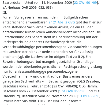
Saarbrücken, Urteil vom 11. November 2009 [
22 OWi 901/09
];
aA Niehaus DAR 2009, 632, 633).
III.
Für ein Vorlageverfahren nach dem in Bußgeldsachen
entsprechend anwendbaren
§ 121 Abs. 2 GVG
gibt der hier zur
Rede stehende Sachverhalt keinen Anlass, da ein Fall der
entscheidungserheblichen Außendivergenz nicht vorliegt. Die
Entscheidung des Senats steht in Übereinstimmung mit der
Rechtsprechung anderer Oberlandesgerichte, die
verdachtsabhängige personenbezogene Videoaufzeichnungen
mit Geräten der hier zur Rede stehenden Art für zulässig
erachten (vgl. die Nachweise im obigen Text zu II 2). Ein
Beweiserhebungsverbot mangels gesetzlicher Grundlage
wurde in der oberlandesgerichtlichen Rechtsprechung bislang
nur für anlassunabhängige personenbezogene
Videoaufnahmen – und damit auf der Basis eines anders
gelagerten Sachverhalts – in Betracht gezogen (OLG Dresden,
Beschluss vom 2. Februar 2010 [Ss OWi 788/09]; OLG Hamm,
Beschluss vom 22. Dezember 2009 [
1 Ss OWi 960/09
] und OLG
Oldenburg, Beschluss vom 27. November 2009 [
Ss Bs 186/09
],
jeweils betr. VKS Vidit 3.01). Der einzigen insoweit