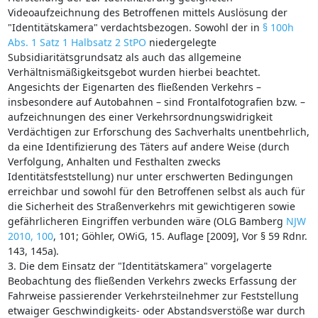
Videoaufzeichnung des Betroffenen mittels Auslösung der
"Identitätskamera" verdachtsbezogen. Sowohl der in
§ 100h
Abs. 1 Satz 1 Halbsatz 2 StPO
niedergelegte
Subsidiaritätsgrundsatz als auch das allgemeine
Verhältnismäßigkeitsgebot wurden hierbei beachtet.
Angesichts der Eigenarten des fließenden Verkehrs –
insbesondere auf Autobahnen – sind Frontalfotografien bzw. –
aufzeichnungen des einer Verkehrsordnungswidrigkeit
Verdächtigen zur Erforschung des Sachverhalts unentbehrlich,
da eine Identifizierung des Täters auf andere Weise (durch
Verfolgung, Anhalten und Festhalten zwecks
Identitätsfeststellung) nur unter erschwerten Bedingungen
erreichbar und sowohl für den Betroffenen selbst als auch für
die Sicherheit des Straßenverkehrs mit gewichtigeren sowie
gefährlicheren Eingriffen verbunden wäre (OLG Bamberg
NJW
2010, 100
, 101; Göhler, OWiG, 15. Auflage [2009], Vor § 59 Rdnr.
143, 145a).
3. Die dem Einsatz der "Identitätskamera" vorgelagerte
Beobachtung des fließenden Verkehrs zwecks Erfassung der
Fahrweise passierender Verkehrsteilnehmer zur Feststellung
etwaiger Geschwindigkeits- oder Abstandsverstöße war durch