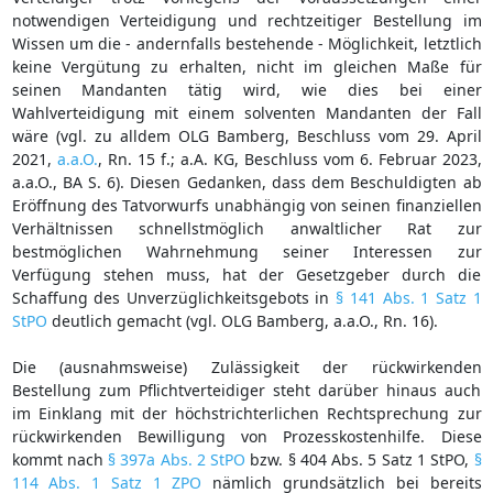
notwendigen Verteidigung und rechtzeitiger Bestellung im
Wissen um die - andernfalls bestehende - Möglichkeit, letztlich
keine Vergütung zu erhalten, nicht im gleichen Maße für
seinen Mandanten tätig wird, wie dies bei einer
Wahlverteidigung mit einem solventen Mandanten der Fall
wäre (vgl. zu alldem OLG Bamberg, Beschluss vom 29. April
2021,
a.a.O.
, Rn. 15 f.; a.A. KG, Beschluss vom 6. Februar 2023,
a.a.O., BA S. 6). Diesen Gedanken, dass dem Beschuldigten ab
Eröffnung des Tatvorwurfs unabhängig von seinen finanziellen
Verhältnissen schnellstmöglich anwaltlicher Rat zur
bestmöglichen Wahrnehmung seiner Interessen zur
Verfügung stehen muss, hat der Gesetzgeber durch die
Schaffung des Unverzüglichkeitsgebots in
§ 141 Abs. 1 Satz 1
StPO
deutlich gemacht (vgl. OLG Bamberg, a.a.O., Rn. 16).
Die (ausnahmsweise) Zulässigkeit der rückwirkenden
Bestellung zum Pflichtverteidiger steht darüber hinaus auch
im Einklang mit der höchstrichterlichen Rechtsprechung zur
rückwirkenden Bewilligung von Prozesskostenhilfe. Diese
kommt nach
§ 397a Abs. 2 StPO
bzw. § 404 Abs. 5 Satz 1 StPO,
§
114 Abs. 1 Satz 1 ZPO
nämlich grundsätzlich bei bereits