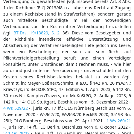
Verteidigung zu gewährleisten (vgl. insoweit bereits Art. 3 Abs.
1 der Richtlinie [EU] 2013/48 u.a. über das Recht auf Zugang
zu einem Rechtsbeistand in Strafverfahren), sondern gerade
auch mittellose Beschuldigte im Fall der notwendigen
Verteidigung von den Kosten ihrer Verteidigung freizustellen
(vgl.
BT-Drs. 19/13829, S. 2
, 36). Diese vom Gesetzgeber und
der Richtlinie intendierte effektive Unterstützung und
Absicherung der Verfahrensbeteiligten liefe jedoch ins Leere,
wenn ein Beschuldigter, der sich auf sein Recht auf
Pflichtverteidigerbestellung beruft und einen Verteidiger
konsultiert, unter Umständen damit rechnen muss, - wie hier
aufgrund justizinterner Verzögerung - unverschuldet mit den
Kosten seines Rechtsbeistandes belastet zu werden (vgl.
Schmitt, in: Meyer-Goßner/Schmitt, a.a.O., § 142 Rn. 20 m.w.N.;
Krawczyk, in: BeckOK StPO, 47. Edition v. 1. April 2023, § 142 Rn.
30 m.w.N.; Kämpfer/Travers, in: MüKoStPO, 2. Auflage 2023, §
142 Rn. 14; OLG Stuttgart, Beschluss vom 15. Dezember 2022 -
4 Ws 529/22
-, juris Rn. 17 ff.; OLG Nürnberg Beschluss vorn 6.
November 2020 - Ws962/20, Ws963/20 BeckRS 2020, 35193 Rn.
25ff; OLG Bamberg, Beschluss vom 29. April 2021 -
1 Ws 260/21
-, juris Rn. 14 ff.; LG Berlin, Beschluss vorn 6. Oktober 2022 -
511 Qs 79/22
-, BA S. 4 ff.; LG Hamburg, Beschluss vom 5. April