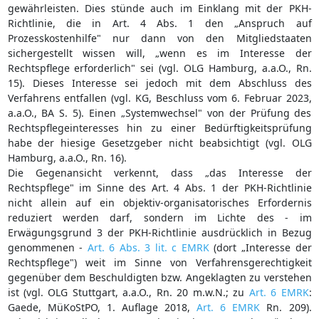
gewährleisten. Dies stünde auch im Einklang mit der PKH-
Richtlinie, die in Art. 4 Abs. 1 den „Anspruch auf
Prozesskostenhilfe" nur dann von den Mitgliedstaaten
sichergestellt wissen will, „wenn es im Interesse der
Rechtspflege erforderlich" sei (vgl. OLG Hamburg, a.a.O., Rn.
15). Dieses Interesse sei jedoch mit dem Abschluss des
Verfahrens entfallen (vgl. KG, Beschluss vom 6. Februar 2023,
a.a.O., BA S. 5). Einen „Systemwechsel" von der Prüfung des
Rechtspflegeinteresses hin zu einer Bedürftigkeitsprüfung
habe der hiesige Gesetzgeber nicht beabsichtigt (vgl. OLG
Hamburg, a.a.O., Rn. 16).
Die Gegenansicht verkennt, dass „das Interesse der
Rechtspflege" im Sinne des Art. 4 Abs. 1 der PKH-Richtlinie
nicht allein auf ein objektiv-organisatorisches Erfordernis
reduziert werden darf, sondern im Lichte des - im
Erwägungsgrund 3 der PKH-Richtlinie ausdrücklich in Bezug
genommenen -
Art. 6 Abs. 3 lit. c EMRK
(dort „Interesse der
Rechtspflege") weit im Sinne von Verfahrensgerechtigkeit
gegenüber dem Beschuldigten bzw. Angeklagten zu verstehen
ist (vgl. OLG Stuttgart, a.a.O., Rn. 20 m.w.N.; zu
Art. 6 EMRK
:
Gaede, MüKoStPO, 1. Auflage 2018,
Art. 6 EMRK
Rn. 209).