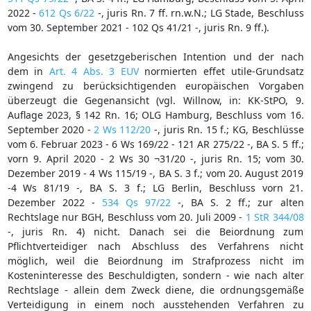
2022 -
612 Qs 6/22
-, juris Rn. 7 ff. rn.w.N.; LG Stade, Beschluss
vom 30. September 2021 - 102 Qs 41/21 -, juris Rn. 9 ff.).
Angesichts der gesetzgeberischen Intention und der nach
dem in
Art. 4 Abs. 3 EUV
normierten effet utile-Grundsatz
zwingend zu berücksichtigenden europäischen Vorgaben
überzeugt die Gegenansicht (vgl. Willnow, in: KK-StPO, 9.
Auflage 2023, § 142 Rn. 16; OLG Hamburg, Beschluss vom 16.
September 2020 -
2 Ws 112/20
-, juris Rn. 15 f.; KG, Beschlüsse
vom 6. Februar 2023 - 6 Ws 169/22 - 121 AR 275/22 -, BA S. 5 ff.;
vorn 9. April 2020 - 2 Ws 30 ¬31/20 -, juris Rn. 15; vom 30.
Dezember 2019 - 4 Ws 115/19 -, BA S. 3 f.; vom 20. August 2019
-4 Ws 81/19 -, BA S. 3 f.; LG Berlin, Beschluss vorn 21.
Dezember 2022 -
534 Qs 97/22
-, BA S. 2 ff.; zur alten
Rechtslage nur BGH, Beschluss vom 20. Juli 2009 -
1 StR 344/08
-, juris Rn. 4) nicht. Danach sei die Beiordnung zum
Pflichtverteidiger nach Abschluss des Verfahrens nicht
möglich, weil die Beiordnung im Strafprozess nicht im
Kosteninteresse des Beschuldigten, sondern - wie nach alter
Rechtslage - allein dem Zweck diene, die ordnungsgemäße
Verteidigung in einem noch ausstehenden Verfahren zu