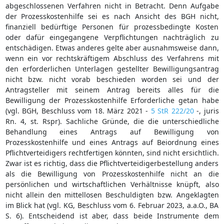
abgeschlossenen Verfahren nicht in Betracht. Denn Aufgabe
der Prozesskostenhilfe sei es nach Ansicht des BGH nicht,
finanziell bedürftige Personen für prozessbedingte Kosten
oder dafür eingegangene Verpflichtungen nachträglich zu
entschädigen. Etwas anderes gelte aber ausnahmsweise dann,
wenn ein vor rechtskräftigem Abschluss des Verfahrens mit
den erforderlichen Unterlagen gestellter Bewilligungsantrag
nicht bzw. nicht vorab beschieden worden sei und der
Antragsteller mit seinem Antrag bereits alles für die
Bewilligung der Prozesskostenhilfe Erforderliche getan habe
(vgl. BGH, Beschluss vom 18. März 2021 -
5 StR 222/20
-, juris
Rn. 4, st. Rspr). Sachliche Gründe, die die unterschiedliche
Behandlung eines Antrags auf Bewilligung von
Prozesskostenhilfe und eines Antrags auf Beiordnung eines
Pflichtverteidigers rechtfertigen könnten, sind nicht ersichtlich.
Zwar ist es richtig, dass die Pflichtverteidigerbestellung anders
als die Bewilligung von Prozesskostenhilfe nicht an die
persönlichen und wirtschaftlichen Verhältnisse knüpft, also
nicht allein den mittellosen Beschuldigten bzw. Angeklagten
im Blick hat (vgl. KG, Beschluss vom 6. Februar 2023, a.a.O., BA
S. 6). Entscheidend ist aber, dass beide Instrumente dem