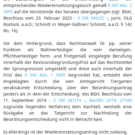
entsprechendes Wiedereinsetzungsgesuch gemäß
§ 347 Abs. 2
StPO
auf die Vorsitzende des Senates übergegangen (vgl. BGH,
Beschluss vom 23. Februar 2023 -
3 StR 450/22
-, juris; OLG
Rostock, a.a.O.; Schmitt in Meyer-Goßner/ Schmitt, a.a.O. § 142
Rn. 16).
Vor dem Hintergrund, dass Rechtsanwalt Dr. pp. seiner
Funktion als Wahlverteidiger die vom damaligen.
Pflichtverteidiger form- und fristgemäß eingelegte Berufung
innerhalb der Revisionsbegründungsfrist auf das Rechtsmittel
der Sprungrevision umgestellt und diese auch innerhalb der
Frist des
§ 345 Abs. 1 StPO
begründet hat, entsteht dem
Angeklagten durch die vom Amtsgericht Tiergarten
verabsäumte Entscheidung. über den Beiordnungsantrag
(anders als in dem der Entscheidung. des BGH, Beschluss vom
11. September 2019 -
2 StR 281/19
-,
BeckRS 2019, 27180
zugrunde liegenden Verfahren) kein Nachteil, weshalb eine
Rückgabe an das Tatgericht zur Nachholung der
Beiordnungsentscheidung nicht in Betracht kam.
b) Allerdings ist der Wiedereinsetzungsantrag nicht zulässig.