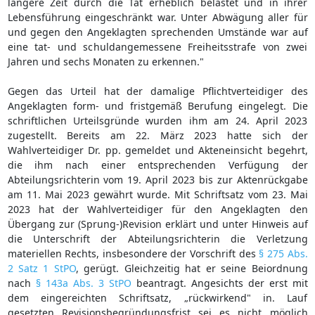
längere Zeit durch die Tat erheblich belastet und in ihrer
Lebensführung eingeschränkt war. Unter Abwägung aller für
und gegen den Angeklagten sprechenden Umstände war auf
eine tat- und schuldangemessene Freiheitsstrafe von zwei
Jahren und sechs Monaten zu erkennen."
Gegen das Urteil hat der damalige Pflichtverteidiger des
Angeklagten form- und fristgemäß Berufung eingelegt. Die
schriftlichen Urteilsgründe wurden ihm am 24. April 2023
zugestellt. Bereits am 22. März 2023 hatte sich der
Wahlverteidiger Dr. pp. gemeldet und Akteneinsicht begehrt,
die ihm nach einer entsprechenden Verfügung der
Abteilungsrichterin vom 19. April 2023 bis zur Aktenrückgabe
am 11. Mai 2023 gewährt wurde. Mit Schriftsatz vom 23. Mai
2023 hat der Wahlverteidiger für den Angeklagten den
Übergang zur (Sprung-)Revision erklärt und unter Hinweis auf
die Unterschrift der Abteilungsrichterin die Verletzung
materiellen Rechts, insbesondere der Vorschrift des
§ 275 Abs.
2 Satz 1 StPO
, gerügt. Gleichzeitig hat er seine Beiordnung
nach
§ 143a Abs. 3 StPO
beantragt. Angesichts der erst mit
dem eingereichten Schriftsatz, „rückwirkend" in. Lauf
gesetzten Revisionsbegründungsfrist sei es nicht möglich