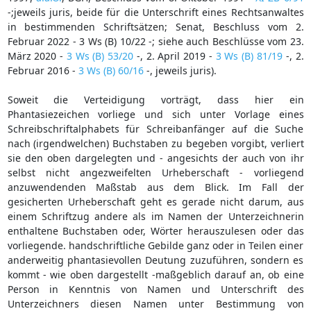
-;jeweils juris, beide für die Unterschrift eines Rechtsanwaltes
in bestimmenden Schriftsätzen; Senat, Beschluss vom 2.
Februar 2022 - 3 Ws (B) 10/22 -; siehe auch Beschlüsse vom 23.
März 2020 -
3 Ws (B) 53/20
-, 2. April 2019 -
3 Ws (B) 81/19
-, 2.
Februar 2016 -
3 Ws (B) 60/16
-, jeweils juris).
Soweit die Verteidigung vorträgt, dass hier ein
Phantasiezeichen vorliege und sich unter Vorlage eines
Schreibschriftalphabets für Schreibanfänger auf die Suche
nach (irgendwelchen) Buchstaben zu begeben vorgibt, verliert
sie den oben dargelegten und - angesichts der auch von ihr
selbst nicht angezweifelten Urheberschaft - vorliegend
anzuwendenden Maßstab aus dem Blick. Im Fall der
gesicherten Urheberschaft geht es gerade nicht darum, aus
einem Schriftzug andere als im Namen der Unterzeichnerin
enthaltene Buchstaben oder, Wörter herauszulesen oder das
vorliegende. handschriftliche Gebilde ganz oder in Teilen einer
anderweitig phantasievollen Deutung zuzuführen, sondern es
kommt - wie oben dargestellt -maßgeblich darauf an, ob eine
Person in Kenntnis von Namen und Unterschrift des
Unterzeichners diesen Namen unter Bestimmung von