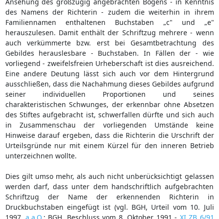
Ansehung des großzügig angebrachten Bogens - in Kenntnis
des Namens der Richterin - zudem die weiterhin in ihrem
Familiennamen enthaltenen Buchstaben „c" und „e"
herauszulesen. Damit enthält der Schriftzug mehrere - wenn
auch verkümmerte bzw. erst bei Gesamtbetrachtung des
Gebildes herauslesbare - Buchstaben. In Fällen der - wie
vorliegend - zweifelsfreien Urheberschaft ist dies ausreichend.
Eine andere Deutung lässt sich auch vor dem Hintergrund
ausschließen, dass die Nachahmung dieses Gebildes aufgrund
seiner individuellen Proportionen und seines
charakteristischen Schwunges, der erkennbar ohne Absetzen
des Stiftes aufgebracht ist, schwerfallen dürfte und sich auch
in Zusammenschau der vorliegenden Umstände keine
Hinweise darauf ergeben, dass die Richterin die Urschrift der
Urteilsgründe nur mit einem Kürzel für den inneren Betrieb
unterzeichnen wollte.
Dies gilt umso mehr, als auch nicht unberücksichtigt gelassen
werden darf, dass unter dem handschriftlich aufgebrachten
Schriftzug der Name der erkennenden Richterin in
Druckbuchstaben eingefügt ist (vgl. BGH, Urteil vom 10. Juli
1997,
a.a.O.
; BGH, Beschluss vom 8. Oktober 1991 -
XI ZB 6/91