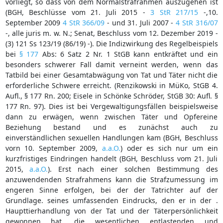
vorliegt, so dass von dem Normalstrafrahmen auszugehen ist
(BGH, Beschlüsse vom 21. Juli 2015 -
3 StR 217/15
-,10.
September 2009
4 StR 366/09
- und 31. Juli 2007 -
4 StR 316/07
-, alle juris m. w. N.; Senat, Beschluss vom 12. Dezember 2019 -
(3) 121 Ss 123/19 (86/19) -). Die Indizwirkung des Regelbeispiels
bei
§ 177
Abs: 6 Satz 2 Nr. 1 StGB kann entkräftet und ein
besonders schwerer Fall damit verneint werden, wenn das
Tatbild bei einer Gesamtabwägung von Tat und Täter nicht die
erforderliche Schwere erreicht. (Renzikowski in MüKo, StGB 4.
Aufl., § 177 Rn. 200; Eisele in Schönke Schröder, StGB 30: Aufl. §
177 Rn. 97). Dies ist bei Vergewaltigungsfällen beispielsweise
dann zu erwägen, wenn zwischen Täter und Opfereine
Beziehung bestand und es zunächst auch zu
einverständlichen sexuellen Handlungen kam (BGH, Beschluss
vorn 10. September 2009,
a.a.O.
) oder es sich nur um ein
kurzfristiges Eindringen handelt (BGH, Beschluss vom 21. Juli
2015,
a.a.O.
). Erst nach einer solchen Bestimmung des
anzuwendenden Strafrahmens kann die Strafzumessung im
engeren Sinne erfolgen, bei der der Tatrichter auf der
Grundlage. seines umfassenden Eindrucks, den er in der .
Haupttierhandlung von der Tat und der Täterpersönlichkeit
gewonnen hat, die wesentlichen entlastenden und