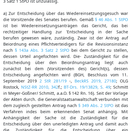
3 Satz 1 StPO ist unzulässig.
a) Zur Entscheidung über das Wiedereinsetzungsgesuch war
die Vorsitzende des Senates berufen. Gemäß
§ 46 Abs. 1 StPO
ist bei Wiedereinsetzungsanträgen das Gericht, das bei
rechtzeitiger Handlung zur 'Entscheidung in der Sache
berufen gewesen wäre, zuständig. Zwar ist der Antrag auf
Beiordnung eines Pflichtverteidigers für die Revisionsinstanz
nach
§ 143a Abs. 3 Satz 2 StPO
bei dem Gericht zu stellen,
dessen Urteil angefochten wird. Die- Zuständigkeit für die
Entscheidung über den Beiordnungsantrag liegt auch
zunächst bei dem (Vorsitzenden des) Gericht(s), dessen
Entscheidung angefochten wird (BGH, Beschluss vom 11.
September 2019
2 StR 281/19
-,
BeckRS 2019, 27180
; OLG
Rostock,
NStZ-RR 2010, 342
f.;
BT-Drs. 19/13829, S. 49
; Schmitt
in Meyer-Goßner/ Schmitt, a.a.O. § 142 Rn. 16). Seit der Vorlage
der Akten durch. die Generalstaatsanwaltschaft verbunden mit
dem zugleich gestellten Antrag nach
§ 349 Abs. 2 StPO
ist das
Verfahren indes beim erkennenden Senat anhängig. Mit
Anhängigkeit der Sache ist die Zuständigkeit für die
Entscheidung über den unerledigten Antrag und damit auch
die Zuständigkeit für die Entscheidung über ein