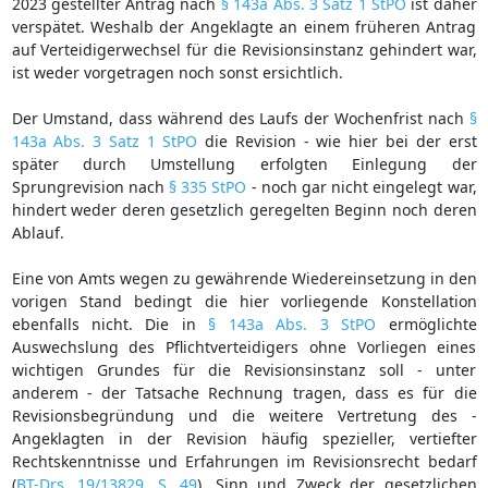
2023 gestellter Antrag nach
§ 143a Abs. 3 Satz 1 StPO
ist daher
verspätet. Weshalb der Angeklagte an einem früheren Antrag
auf Verteidigerwechsel für die Revisionsinstanz gehindert war,
ist weder vorgetragen noch sonst ersichtlich.
Der Umstand, dass während des Laufs der Wochenfrist nach
§
143a Abs. 3 Satz 1 StPO
die Revision - wie hier bei der erst
später durch Umstellung erfolgten Einlegung der
Sprungrevision nach
§ 335 StPO
- noch gar nicht eingelegt war,
hindert weder deren gesetzlich geregelten Beginn noch deren
Ablauf.
Eine von Amts wegen zu gewährende Wiedereinsetzung in den
vorigen Stand bedingt die hier vorliegende Konstellation
ebenfalls nicht. Die in
§ 143a Abs. 3 StPO
ermöglichte
Auswechslung des Pflichtverteidigers ohne Vorliegen eines
wichtigen Grundes für die Revisionsinstanz soll - unter
anderem - der Tatsache Rechnung tragen, dass es für die
Revisionsbegründung und die weitere Vertretung des -
Angeklagten in der Revision häufig spezieller, vertiefter
Rechtskenntnisse und Erfahrungen im Revisionsrecht bedarf
(
BT-Drs. 19/13829, S. 49
). Sinn und Zweck der gesetzlichen