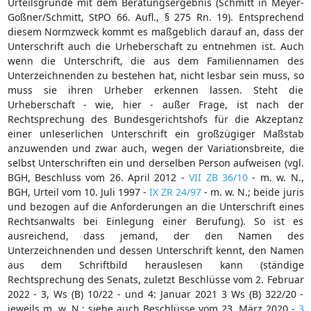
Urteilsgründe mit dem Beratungsergebnis (Schmitt in Meyer-
Goßner/Schmitt, StPO 66. Aufl., § 275 Rn. 19). Entsprechend
diesem Normzweck kommt es maßgeblich darauf an, dass der
Unterschrift auch die Urheberschaft zu entnehmen ist. Auch
wenn die Unterschrift, die aus dem Familiennamen des
Unterzeichnenden zu bestehen hat, nicht lesbar sein muss, so
muss sie ihren Urheber erkennen lassen. Steht die
Urheberschaft - wie, hier - außer Frage, ist nach der
Rechtsprechung des Bundesgerichtshofs für die Akzeptanz
einer unleserlichen Unterschrift ein großzügiger Maßstab
anzuwenden und zwar auch, wegen der Variationsbreite, die
selbst Unterschriften ein und derselben Person aufweisen (vgl.
BGH, Beschluss vom 26. April 2012 -
VII ZB 36/10
- m. w. N.,
BGH, Urteil vom 10. Juli 1997 -
IX ZR 24/97
- m. w. N.; beide juris
und bezogen auf die Anforderungen an die Unterschrift eines
Rechtsanwalts bei Einlegung einer Berufung). So ist es
ausreichend, dass jemand, der den Namen des
Unterzeichnenden und dessen Unterschrift kennt, den Namen
aus dem Schriftbild herauslesen kann (ständige
Rechtsprechung des Senats, zuletzt Beschlüsse vom 2. Februar
2022 - 3, Ws (B) 10/22 - und 4: Januar 2021 3 Ws (B) 322/20 -
jeweils m. w. N.; siehe auch Beschlüsse vom 23. März 2020 -
3