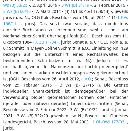
Ws (B) 53/20
-, 2. April 2019 -
3 Ws (B) 81/19
-, 2. Februar 2016 -
3 Ws (B) 60/16
-; 7. März 2014 - (4) 161 Ss 45/14 (58/14) -, jeweils
juris m. w. N.; OLG Köln, Beschluss vom 19. Juli 2011 -111-
1 RVs
166/11
-, juris). Das setzt zwar voraus, dass mindestens
einzelne Buchstaben zu erkennen sind, weil es sonst am
Merkmal einer Schrift überhaupt fehlt (BGH, Beschluss vom 11.
Oktobers 1984 -
X ZB 11/84
-, juris; Senat a. a. 0.; OLG Köln a. a.
0.; Schmitt in Meyer-Goßner/Schmitt, a.a.O., Einleitung Rn. 129
bezogen auf die Unterschrift eines Rechtsanwaltes bei
bestimmenden Schriftsätzen m. w. N.). Jedoch ist es
unschädlich, wenn der Namenszug nur flüchtig niedergelegt'
und von einem starken Abschleifungsprozess gekennzeichnet
ist (BGH, Beschluss vom 26. April 2012,
a.a.O.
; Senat, Beschluss
vom 25. Februar 2015 - 3 Ws (B) 27/15 -). Die Grenze
individueller Charakteristik ist demgegenüber bei der
Verwendung bloßer geometrischer Formen oder einfacher
(gerader oder nahezu gerader) Linien überschritten (Senat,
Beschlüsse vom 2. Februar 2022 - 3 Ws (B) 10/22 - und 4. Januar
2021 - 3 Ws (B) 322/20 -jeweils m. w. N.; Bayerisches Oberstes
Landesgericht, Beschluss vom 28. Mai 2003 -
1 ObOWi 177/03
-,
juris).