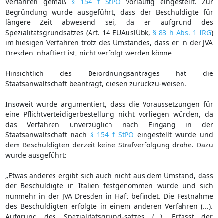
Verfahren gemäß
§ 154 f StPO
vorläufig eingestellt. Zur
Begründung wurde ausgeführt, dass der Beschuldigte für
längere Zeit abwesend sei, da er aufgrund des
Spezialitätsgrundsatzes (Art. 14 EUAuslÜbk,
§ 83 h Abs. 1 IRG
)
im hiesigen Verfahren trotz des Umstandes, dass er in der JVA
Dresden inhaftiert ist, nicht verfolgt werden könne.
Hinsichtlich des Beiordnungsantrages hat die
Staatsanwaltschaft beantragt, diesen zurückzu-weisen.
Insoweit wurde argumentiert, dass die Voraussetzungen für
eine Pflichtverteidigerbestellung nicht vorliegen würden, da
das Verfahren unverzüglich nach Eingang in der
Staatsanwaltschaft nach
§ 154 f StPO
eingestellt wurde und
dem Beschuldigten derzeit keine Strafverfolgung drohe. Dazu
wurde ausgeführt:
„Etwas anderes ergibt sich auch nicht aus dem Umstand, dass
der Beschuldigte in Italien festgenommen wurde und sich
nunmehr in der JVA Dresden in Haft befindet. Die Festnahme
des Beschuldigten erfolgte in einem anderen Verfahren (...).
Aufgrund des Spezialitätsgrund-satzes (...). Erfasst der