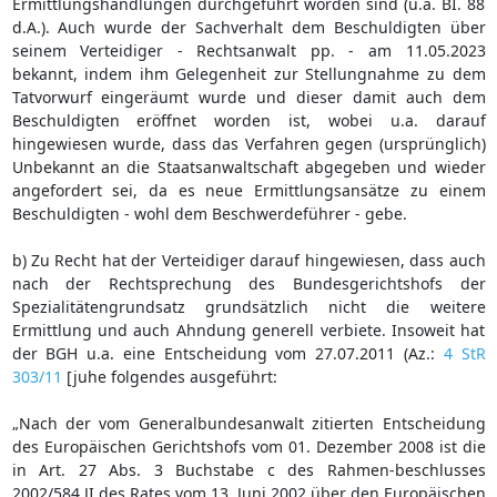
Ermittlungshandlungen durchgeführt worden sind (u.a. BI. 88
d.A.). Auch wurde der Sachverhalt dem Beschuldigten über
seinem Verteidiger - Rechtsanwalt pp. - am 11.05.2023
bekannt, indem ihm Gelegenheit zur Stellungnahme zu dem
Tatvorwurf eingeräumt wurde und dieser damit auch dem
Beschuldigten eröffnet worden ist, wobei u.a. darauf
hingewiesen wurde, dass das Verfahren gegen (ursprünglich)
Unbekannt an die Staatsanwaltschaft abgegeben und wieder
angefordert sei, da es neue Ermittlungsansätze zu einem
Beschuldigten - wohl dem Beschwerdeführer - gebe.
b) Zu Recht hat der Verteidiger darauf hingewiesen, dass auch
nach der Rechtsprechung des Bundesgerichtshofs der
Spezialitätengrundsatz grundsätzlich nicht die weitere
Ermittlung und auch Ahndung generell verbiete. Insoweit hat
der BGH u.a. eine Entscheidung vom 27.07.2011 (Az.:
4 StR
303/11
[juhe folgendes ausgeführt:
„Nach der vom Generalbundesanwalt zitierten Entscheidung
des Europäischen Gerichtshofs vom 01. Dezember 2008 ist die
in Art. 27 Abs. 3 Buchstabe c des Rahmen-beschlusses
2002/584 JI des Rates vom 13. Juni 2002 über den Europäischen