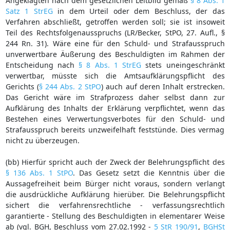
Angeklagten nach dem gesetzlichen Leitbild gemäß
§ 8 Abs. 1
Satz 1 StrEG
in dem Urteil oder dem Beschluss, der das
Verfahren abschließt, getroffen werden soll; sie ist insoweit
Teil des Rechtsfolgenausspruchs (LR/Becker, StPO, 27. Aufl., §
244 Rn. 31). Wäre eine für den Schuld- und Strafausspruch
unverwertbare Äußerung des Beschuldigten im Rahmen der
Entscheidung nach
§ 8 Abs. 1 StrEG
stets uneingeschränkt
verwertbar, müsste sich die Amtsaufklärungspflicht des
Gerichts (
§ 244 Abs. 2 StPO
) auch auf deren Inhalt erstrecken.
Das Gericht wäre im Strafprozess daher selbst dann zur
Aufklärung des Inhalts der Erklärung verpflichtet, wenn das
Bestehen eines Verwertungsverbotes für den Schuld- und
Strafausspruch bereits unzweifelhaft feststünde. Dies vermag
nicht zu überzeugen.
(bb) Hierfür spricht auch der Zweck der Belehrungspflicht des
§ 136 Abs. 1 StPO
. Das Gesetz setzt die Kenntnis über die
Aussagefreiheit beim Bürger nicht voraus, sondern verlangt
die ausdrückliche Aufklärung hierüber. Die Belehrungspflicht
sichert die verfahrensrechtliche - verfassungsrechtlich
garantierte - Stellung des Beschuldigten in elementarer Weise
ab (vgl. BGH, Beschluss vom 27.02.1992 -
5 StR 190/91
,
BGHSt