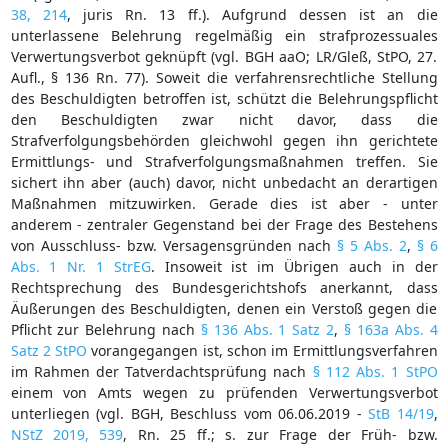
38, 214
, juris Rn. 13 ff.). Aufgrund dessen ist an die
unterlassene Belehrung regelmäßig ein strafprozessuales
Verwertungsverbot geknüpft (vgl. BGH aaO; LR/Gleß, StPO, 27.
Aufl., § 136 Rn. 77). Soweit die verfahrensrechtliche Stellung
des Beschuldigten betroffen ist, schützt die Belehrungspflicht
den Beschuldigten zwar nicht davor, dass die
Strafverfolgungsbehörden gleichwohl gegen ihn gerichtete
Ermittlungs- und Strafverfolgungsmaßnahmen treffen. Sie
sichert ihn aber (auch) davor, nicht unbedacht an derartigen
Maßnahmen mitzuwirken. Gerade dies ist aber - unter
anderem - zentraler Gegenstand bei der Frage des Bestehens
von Ausschluss- bzw. Versagensgründen nach
§ 5 Abs. 2
,
§ 6
Abs. 1 Nr. 1 StrEG
. Insoweit ist im Übrigen auch in der
Rechtsprechung des Bundesgerichtshofs anerkannt, dass
Äußerungen des Beschuldigten, denen ein Verstoß gegen die
Pflicht zur Belehrung nach
§ 136 Abs. 1 Satz 2
,
§ 163a Abs. 4
Satz 2 StPO
vorangegangen ist, schon im Ermittlungsverfahren
im Rahmen der Tatverdachtsprüfung nach
§ 112 Abs. 1 StPO
einem von Amts wegen zu prüfenden Verwertungsverbot
unterliegen (vgl. BGH, Beschluss vom 06.06.2019 -
StB 14/19
,
NStZ 2019, 539
, Rn. 25 ff.; s. zur Frage der Früh- bzw.