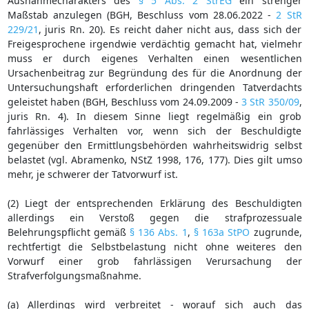
Ausnahmecharakters des
§ 5 Abs. 2 StrEG
ein strenger
Maßstab anzulegen (BGH, Beschluss vom 28.06.2022 -
2 StR
229/21
, juris Rn. 20). Es reicht daher nicht aus, dass sich der
Freigesprochene irgendwie verdächtig gemacht hat, vielmehr
muss er durch eigenes Verhalten einen wesentlichen
Ursachenbeitrag zur Begründung des für die Anordnung der
Untersuchungshaft erforderlichen dringenden Tatverdachts
geleistet haben (BGH, Beschluss vom 24.09.2009 -
3 StR 350/09
,
juris Rn. 4). In diesem Sinne liegt regelmäßig ein grob
fahrlässiges Verhalten vor, wenn sich der Beschuldigte
gegenüber den Ermittlungsbehörden wahrheitswidrig selbst
belastet (vgl. Abramenko, NStZ 1998, 176, 177). Dies gilt umso
mehr, je schwerer der Tatvorwurf ist.
(2) Liegt der entsprechenden Erklärung des Beschuldigten
allerdings ein Verstoß gegen die strafprozessuale
Belehrungspflicht gemäß
§ 136 Abs. 1
,
§ 163a StPO
zugrunde,
rechtfertigt die Selbstbelastung nicht ohne weiteres den
Vorwurf einer grob fahrlässigen Verursachung der
Strafverfolgungsmaßnahme.
(a) Allerdings wird verbreitet - worauf sich auch das