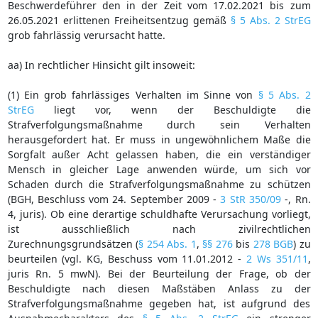
Beschwerdeführer den in der Zeit vom 17.02.2021 bis zum
26.05.2021 erlittenen Freiheitsentzug gemäß
§ 5 Abs. 2 StrEG
grob fahrlässig verursacht hatte.
aa) In rechtlicher Hinsicht gilt insoweit:
(1) Ein grob fahrlässiges Verhalten im Sinne von
§ 5 Abs. 2
StrEG
liegt vor, wenn der Beschuldigte die
Strafverfolgungsmaßnahme durch sein Verhalten
herausgefordert hat. Er muss in ungewöhnlichem Maße die
Sorgfalt außer Acht gelassen haben, die ein verständiger
Mensch in gleicher Lage anwenden würde, um sich vor
Schaden durch die Strafverfolgungsmaßnahme zu schützen
(BGH, Beschluss vom 24. September 2009 -
3 StR 350/09
-, Rn.
4, juris). Ob eine derartige schuldhafte Verursachung vorliegt,
ist ausschließlich nach zivilrechtlichen
Zurechnungsgrundsätzen (
§ 254 Abs. 1
,
§§ 276
bis
278 BGB
) zu
beurteilen (vgl. KG, Beschuss vom 11.01.2012 -
2 Ws 351/11
,
juris Rn. 5 mwN). Bei der Beurteilung der Frage, ob der
Beschuldigte nach diesen Maßstäben Anlass zu der
Strafverfolgungsmaßnahme gegeben hat, ist aufgrund des