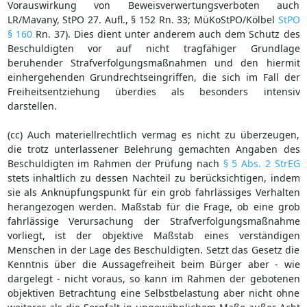
Vorauswirkung von Beweisverwertungsverboten auch
LR/Mavany, StPO 27. Aufl., § 152 Rn. 33; MüKoStPO/Kölbel
StPO
§ 160
Rn. 37). Dies dient unter anderem auch dem Schutz des
Beschuldigten vor auf nicht tragfähiger Grundlage
beruhender Strafverfolgungsmaßnahmen und den hiermit
einhergehenden Grundrechtseingriffen, die sich im Fall der
Freiheitsentziehung überdies als besonders intensiv
darstellen.
(cc) Auch materiellrechtlich vermag es nicht zu überzeugen,
die trotz unterlassener Belehrung gemachten Angaben des
Beschuldigten im Rahmen der Prüfung nach
§ 5 Abs. 2 StrEG
stets inhaltlich zu dessen Nachteil zu berücksichtigen, indem
sie als Anknüpfungspunkt für ein grob fahrlässiges Verhalten
herangezogen werden. Maßstab für die Frage, ob eine grob
fahrlässige Verursachung der Strafverfolgungsmaßnahme
vorliegt, ist der objektive Maßstab eines verständigen
Menschen in der Lage des Beschuldigten. Setzt das Gesetz die
Kenntnis über die Aussagefreiheit beim Bürger aber - wie
dargelegt - nicht voraus, so kann im Rahmen der gebotenen
objektiven Betrachtung eine Selbstbelastung aber nicht ohne