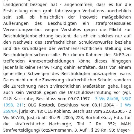
Landgericht bezogen hat - angenommen, dass es für die
Feststellung eines grob fahrlässigen Verhaltens unerheblich
sein soll, ob hinsichtlich der insoweit maßgeblichen
Äußerungen des Beschuldigten ein strafprozessuales
Verwertungsverbot wegen Verstoßes gegen die Pflicht zur
Beschuldigtenbelehrung besteht, da sich ein solches nur auf
den Nachweis des strafrechtlichen Schuldvorwurfes beziehe
und die Grundlagen der verfahrensrechtlichen Stellung des
Beschuldigten sichern solle. Für die im Rahmen des StrEG zu
treffenden Annexentscheidungen könne dieses hingegen
jedenfalls keine Fernwirkung dahin entfalten, dass von einem
generellen Schweigen des Beschuldigten auszugehen wäre.
Da es nicht um die Zuweisung strafrechtlicher Schuld, sondern
die Zurechnung nach zivilrechtlichen Maßstäben gehe, liege
auch kein Verstoß gegen die Unschuldsvermutung vor (vgl.
OLG Karlsruhe, Beschluss vom 09.07.1997 -
3 Ws 84/96
,
NStZ
1998, 211
; OLG Rostock, Beschluss vom 08.11.2004 -
I Ws
269/04
, juris Rn. 18; OLG Koblenz, Beschluss vom 22.08.2005 - 2
Ws 507/05, Justizblatt Rh.-Pf. 2005, 223; Burhoff/Kotz, Hdb. für
die strafrechtliche Nachsorge, Teil I Rn. 352; MAH
Strafverteidigung/Kotz/Arnemann, 3. Aufl., § 29 Rn. 93; Meyer-