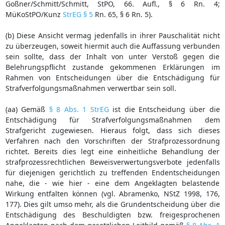
Goßner/Schmitt/Schmitt, StPO, 66. Aufl., § 6 Rn. 4;
MüKoStPO/Kunz
StrEG § 5
Rn. 65, § 6 Rn. 5).
(b) Diese Ansicht vermag jedenfalls in ihrer Pauschalität nicht
zu überzeugen, soweit hiermit auch die Auffassung verbunden
sein sollte, dass der Inhalt von unter Verstoß gegen die
Belehrungspflicht zustande gekommenen Erklärungen im
Rahmen von Entscheidungen über die Entschädigung für
Strafverfolgungsmaßnahmen verwertbar sein soll.
(aa) Gemäß
§ 8 Abs. 1 StrEG
ist die Entscheidung über die
Entschädigung für Strafverfolgungsmaßnahmen dem
Strafgericht zugewiesen. Hieraus folgt, dass sich dieses
Verfahren nach den Vorschriften der Strafprozessordnung
richtet. Bereits dies legt eine einheitliche Behandlung der
strafprozessrechtlichen Beweisverwertungsverbote jedenfalls
für diejenigen gerichtlich zu treffenden Endentscheidungen
nahe, die - wie hier - eine dem Angeklagten belastende
Wirkung entfalten können (vgl. Abramenko, NStZ 1998, 176,
177). Dies gilt umso mehr, als die Grundentscheidung über die
Entschädigung des Beschuldigten bzw. freigesprochenen