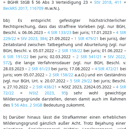
= BGHR StGB § 56 Abs 3 Verteidigung 23 =
StV 2018, 411
=
BeckRS 2017, 116709
m.w.N.).
bb) Es entspricht gefestigter höchstrichterlicher
Rechtsprechung, dass das straffreie Vorleben (vgl. nur BGH,
Beschl. v. 06.06.2023 –
4 StR 133/23
bei juris; 17.01.2023 –
4 StR
229/22
=
StV 2023, 384
; 21.09.2022 –
1 StR 479/21
bei juris), der
Zeitabstand zwischen Tatbegehung und Aburteilung (vgl. nur
BGH, Beschl. v. 05.07.2022 –
2 StR 158/22
bei juris; 01.06.2022 –
6 StR 191/22
bei juris; 02.03.2022 –
2 StR 541/21
=
StV 2022,
572
), die lange Verfahrensdauer (vgl. nur BGH, Beschl. v.
28.03.2023 –
2 StR 61/23
bei juris; 17.08.2022 –
4 StR 472/21
bei
juris; vom 05.07.2022 –
2 StR 158/22
a.a.O.) und ein Geständnis
(vgl. nur BGH, Urt. v. 20.07.2022 –
5 StR 29/22
bei juris; Beschl.
v. 27.10.2022 –
2 StR 438/21
= NStZ 2023, 22624.05.2022 –
4 StR
72/22
=
NStZ 2023, 95
) sehr wohl gewichtige
Milderungsgründe darstellen, denen damit auch im Rahmen
des
§ 56 Abs. 2 StGB
Bedeutung zukommt.
b) Darüber hinaus lässt die Strafkammer einen erheblichen
Milderungsgrund gänzlich außer Acht. Trotz Bejahung einer