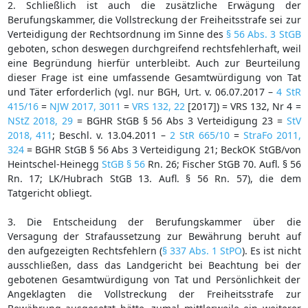
2. Schließlich ist auch die zusätzliche Erwägung der
Berufungskammer, die Vollstreckung der Freiheitsstrafe sei zur
Verteidigung der Rechtsordnung im Sinne des
§ 56 Abs. 3 StGB
geboten, schon deswegen durchgreifend rechtsfehlerhaft, weil
eine Begründung hierfür unterbleibt. Auch zur Beurteilung
dieser Frage ist eine umfassende Gesamtwürdigung von Tat
und Täter erforderlich (vgl. nur BGH, Urt. v. 06.07.2017 –
4 StR
415/16
=
NJW 2017, 3011
=
VRS 132, 22
[2017]) = VRS 132, Nr 4 =
NStZ 2018, 29
= BGHR StGB § 56 Abs 3 Verteidigung 23 =
StV
2018, 411
; Beschl. v. 13.04.2011 –
2 StR 665/10
=
StraFo 2011,
324
= BGHR StGB § 56 Abs 3 Verteidigung 21; BeckOK StGB/von
Heintschel-Heinegg
StGB § 56
Rn. 26; Fischer StGB 70. Aufl. § 56
Rn. 17; LK/Hubrach StGB 13. Aufl. § 56 Rn. 57), die dem
Tatgericht obliegt.
3. Die Entscheidung der Berufungskammer über die
Versagung der Strafaussetzung zur Bewährung beruht auf
den aufgezeigten Rechtsfehlern (
§ 337 Abs. 1 StPO
). Es ist nicht
ausschließen, dass das Landgericht bei Beachtung bei der
gebotenen Gesamtwürdigung von Tat und Persönlichkeit der
Angeklagten die Vollstreckung der Freiheitsstrafe zur