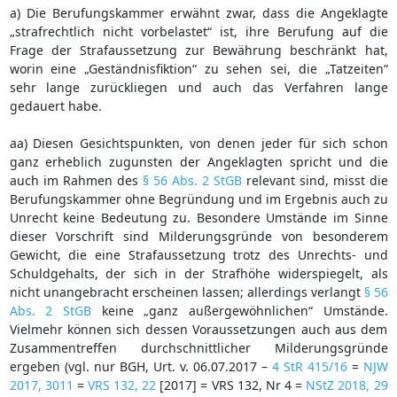
a) Die Berufungskammer erwähnt zwar, dass die Angeklagte
„strafrechtlich nicht vorbelastet“ ist, ihre Berufung auf die
Frage der Strafaussetzung zur Bewährung beschränkt hat,
worin eine „Geständnisfiktion“ zu sehen sei, die „Tatzeiten“
sehr lange zurückliegen und auch das Verfahren lange
gedauert habe.
aa) Diesen Gesichtspunkten, von denen jeder für sich schon
ganz erheblich zugunsten der Angeklagten spricht und die
auch im Rahmen des
§ 56 Abs. 2 StGB
relevant sind, misst die
Berufungskammer ohne Begründung und im Ergebnis auch zu
Unrecht keine Bedeutung zu. Besondere Umstände im Sinne
dieser Vorschrift sind Milderungsgründe von besonderem
Gewicht, die eine Strafaussetzung trotz des Unrechts- und
Schuldgehalts, der sich in der Strafhöhe widerspiegelt, als
nicht unangebracht erscheinen lassen; allerdings verlangt
§ 56
Abs. 2 StGB
keine „ganz außergewöhnlichen“ Umstände.
Vielmehr können sich dessen Voraussetzungen auch aus dem
Zusammentreffen durchschnittlicher Milderungsgründe
ergeben (vgl. nur BGH, Urt. v. 06.07.2017 –
4 StR 415/16
=
NJW
2017, 3011
=
VRS 132, 22
[2017] = VRS 132, Nr 4 =
NStZ 2018, 29