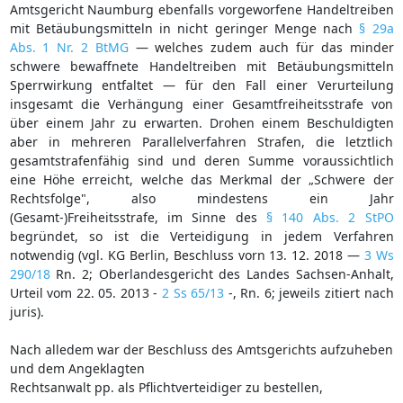
Amtsgericht Naumburg ebenfalls vorgeworfene Handeltreiben
mit Betäubungsmitteln in nicht geringer Menge nach
§ 29a
Abs. 1 Nr. 2 BtMG
— welches zudem auch für das minder
schwere bewaffnete Handeltreiben mit Betäubungsmitteln
Sperrwirkung entfaltet — für den Fall einer Verurteilung
insgesamt die Verhängung einer Gesamtfreiheitsstrafe von
über einem Jahr zu erwarten. Drohen einem Beschuldigten
aber in mehreren Parallelverfahren Strafen, die letztlich
gesamtstrafenfähig sind und deren Summe voraussichtlich
eine Höhe erreicht, welche das Merkmal der „Schwere der
Rechtsfolge", also mindestens ein Jahr
(Gesamt-)Freiheitsstrafe, im Sinne des
§ 140 Abs. 2 StPO
begründet, so ist die Verteidigung in jedem Verfahren
notwendig (vgl. KG Berlin, Beschluss vorn 13. 12. 2018 —
3 Ws
290/18
Rn. 2; Oberlandesgericht des Landes Sachsen-Anhalt,
Urteil vom 22. 05. 2013 -
2 Ss 65/13
-, Rn. 6; jeweils zitiert nach
juris).
Nach alledem war der Beschluss des Amtsgerichts aufzuheben
und dem Angeklagten
Rechtsanwalt pp. als Pflichtverteidiger zu bestellen,