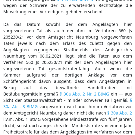
wegen der Schwere der zu erwartenden Rechtsfolge die
Mitwirkung eines Verteidigers geboten erscheint.
Da das Datum sowohl der dem Angeklagten hier
vorgeworfenen Tat als auch der ihm im Verfahren 560 Js
205230/21 vor dem Amtsgericht Naumburg vorgeworfenen
Taten jeweils nach dem Erlass des zuletzt gegen den
Angeklagten ergangenen Strafbefehls des Amtsgerichts
Naumburg vom 08.02.2021 liegt, sind die Taten aus dem
Verfahren 560 Js 205230/21 mit der dem Angeklagten hier
vorgeworfenen Tat gesamtstrafenfähig. Auch wenn die
Kammer aufgrund der dortigen Anklage vor dem
Schöffengericht davon ausgeht, dass dem Angeklagten in
Bezug auf das bewaffnete Handeltreiben mit
Betäubungsmitteln gemäß
§ 30a Abs. 2 Nr. 2 BtMG
ein — aus
Sicht der Staatsanwaltschaft - minder schwerer Fall gemäß
§
30a Abs. 3 BtMG
vorgeworfen wird und ihm im Verfahren vor
dem Amtsgericht Naumburg daher nicht die nach
§ 30a Abs. 2
i.V.m. Abs. 1 BtMG vorgesehene Mindeststrafe von fünf Jahren
droht, so ist doch angesichts der Mindeststrafe von einem Jahr
Freiheitsstrafe für das dem Angeklagten im Verfahren vor dem