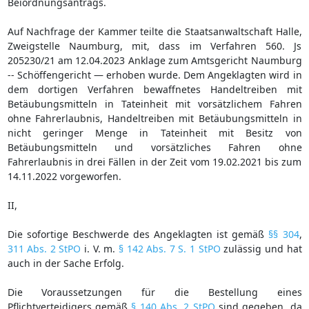
Beiordnungsantrags.
Auf Nachfrage der Kammer teilte die Staatsanwaltschaft Halle,
Zweigstelle Naumburg, mit, dass im Verfahren 560. Js
205230/21 am 12.04.2023 Anklage zum Amtsgericht Naumburg
-- Schöffengericht — erhoben wurde. Dem Angeklagten wird in
dem dortigen Verfahren bewaffnetes Handeltreiben mit
Betäubungsmitteln in Tateinheit mit vorsätzlichem Fahren
ohne Fahrerlaubnis, Handeltreiben mit Betäubungsmitteln in
nicht geringer Menge in Tateinheit mit Besitz von
Betäubungsmitteln und vorsätzliches Fahren ohne
Fahrerlaubnis in drei Fällen in der Zeit vom 19.02.2021 bis zum
14.11.2022 vorgeworfen.
II,
Die sofortige Beschwerde des Angeklagten ist gemäß
§§ 304
,
311 Abs. 2 StPO
i. V. m.
§ 142 Abs. 7 S. 1 StPO
zulässig und hat
auch in der Sache Erfolg.
Die Voraussetzungen für die Bestellung eines
Pflichtverteidigers gemäß
§ 140 Abs. 2 StPO
sind gegeben, da