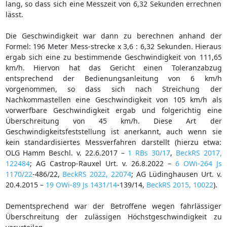
lang, so dass sich eine Messzeit von 6,32 Sekunden errechnen
lässt.
Die Geschwindigkeit war dann zu berechnen anhand der
Formel: 196 Meter Mess-strecke x 3,6 : 6,32 Sekunden. Hieraus
ergab sich eine zu bestimmende Geschwindigkeit von 111,65
km/h. Hiervon hat das Gericht einen Toleranzabzug
entsprechend der Bedienungsanleitung von 6 km/h
vorgenommen, so dass sich nach Streichung der
Nachkommastellen eine Geschwindigkeit von 105 km/h als
vorwerfbare Geschwindigkeit ergab und folgerichtig eine
Überschreitung von 45 km/h. Diese Art der
Geschwindigkeitsfeststellung ist anerkannt, auch wenn sie
kein standardisiertes Messverfahren darstellt (hierzu etwa:
OLG Hamm Beschl. v. 22.6.2017 –
1 RBs 30/17
,
BeckRS 2017,
122484
; AG Castrop-Rauxel Urt. v. 26.8.2022 –
6 OWi-264 Js
1170/22
-486/22,
BeckRS 2022, 22074
; AG Lüdinghausen Urt. v.
20.4.2015 –
19 OWi-89 Js 1431/14
-139/14,
BeckRS 2015, 10022
).
Dementsprechend war der Betroffene wegen fahrlässiger
Überschreitung der zulässigen Höchstgeschwindigkeit zu