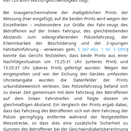
von 120 km/h Höchst-geschwindigkeit folgt.
Bei Inaugenscheinnahme der maßgeblichen Prints der
Messung (hier eingefügt; auf die beiden Prints wird wegen der
Einzelheiten – insbesondere zur Größe des Fahr-zeugs des
Betroffenen auf der linken Fahrspur, des gleichbleibenden
Abstands zum videografierenden Polizeifahrzeug, der
Erkennbarkeit der Beschilderung und der 2-spurigen
Fahrbahnführung - verwiesen gem.
§ 267 Abs. 1 Nr. 3 StPO
)
konnte das Gericht feststellen, dass beide Prints aus einer
Nachfolgesituation um 15:25:31 Uhr (unteres Print) und
15:25:37 Uhr (oberes Print) gefertigt wurden. Wegen der
eingespielten und von der Eichung des Gerätes umfassten
Uhrzeitangabe wurden die Datenfelder der Prints
urkundsbeweislich verlesen. Das Polizeifahrzeug befand sich
zu dieser Zeit gemeinsam mit dem Fahrzeug des Betroffenen
auf dem linken Fahrstreifen und folgte diesem im
gleichmäßigen Abstand. Ein Vergleich der Prints ergab dabei,
dass das Fahrzeug des Betroffenen sich von dem Fahrzeug der
Polizei geringfügig entfernte während der festgestellten
Messstrecke, so dass dies eine zusätzliche Sicherheit zu
Gunsten des Betroffenen bei der Geschwindigkeitsberechnung