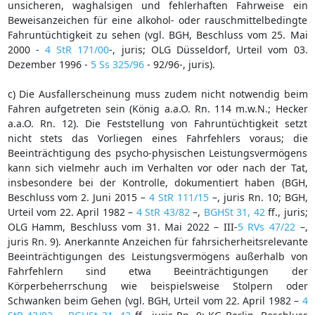
unsicheren, waghalsigen und fehlerhaften Fahrweise ein
Beweisanzeichen für eine alkohol- oder rauschmittelbedingte
Fahruntüchtigkeit zu sehen (vgl. BGH, Beschluss vom 25. Mai
2000 -
4 StR 171/00
-, juris; OLG Düsseldorf, Urteil vom 03.
Dezember 1996 -
5 Ss 325/96
- 92/96-, juris).
c) Die Ausfallerscheinung muss zudem nicht notwendig beim
Fahren aufgetreten sein (König a.a.O. Rn. 114 m.w.N.; Hecker
a.a.O. Rn. 12). Die Feststellung von Fahruntüchtigkeit setzt
nicht stets das Vorliegen eines Fahrfehlers voraus; die
Beeinträchtigung des psycho-physischen Leistungsvermögens
kann sich vielmehr auch im Verhalten vor oder nach der Tat,
insbesondere bei der Kontrolle, dokumentiert haben (BGH,
Beschluss vom 2. Juni 2015 –
4 StR 111/15
–, juris Rn. 10; BGH,
Urteil vom 22. April 1982 –
4 StR 43/82
–,
BGHSt 31, 42
ff., juris;
OLG Hamm, Beschluss vom 31. Mai 2022 – III-
5 RVs 47/22
–,
juris Rn. 9). Anerkannte Anzeichen für fahrsicherheitsrelevante
Beeinträchtigungen des Leistungsvermögens außerhalb von
Fahrfehlern sind etwa Beeinträchtigungen der
Körperbeherrschung wie beispielsweise Stolpern oder
Schwanken beim Gehen (vgl. BGH, Urteil vom 22. April 1982 –
4