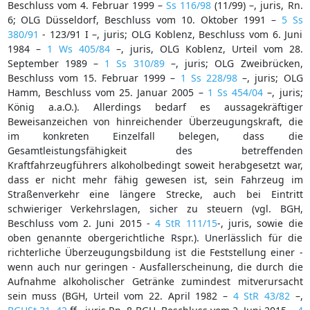
Beschluss vom 4. Februar 1999 –
Ss 116/98
(11/99) –, juris, Rn.
6; OLG Düsseldorf, Beschluss vom 10. Oktober 1991 –
5 Ss
380/91
- 123/91 I –, juris; OLG Koblenz, Beschluss vom 6. Juni
1984 –
1 Ws 405/84
–, juris, OLG Koblenz, Urteil vom 28.
September 1989 –
1 Ss 310/89
–, juris; OLG Zweibrücken,
Beschluss vom 15. Februar 1999 –
1 Ss 228/98
–, juris; OLG
Hamm, Beschluss vom 25. Januar 2005 –
1 Ss 454/04
–, juris;
König a.a.O.). Allerdings bedarf es aussagekräftiger
Beweisanzeichen von hinreichender Überzeugungskraft, die
im konkreten Einzelfall belegen, dass die
Gesamtleistungsfähigkeit des betreffenden
Kraftfahrzeugführers alkoholbedingt soweit herabgesetzt war,
dass er nicht mehr fähig gewesen ist, sein Fahrzeug im
Straßenverkehr eine längere Strecke, auch bei Eintritt
schwieriger Verkehrslagen, sicher zu steuern (vgl. BGH,
Beschluss vom 2. Juni 2015 -
4 StR 111/15
-, juris, sowie die
oben genannte obergerichtliche Rspr.). Unerlässlich für die
richterliche Überzeugungsbildung ist die Feststellung einer -
wenn auch nur geringen - Ausfallerscheinung, die durch die
Aufnahme alkoholischer Getränke zumindest mitverursacht
sein muss (BGH, Urteil vom 22. April 1982 –
4 StR 43/82
–,