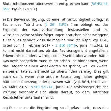
Blutalkoholkonzentrationswerten entsprechen kann (
BGHSt 46,
358
; BayObLG a.a.O.).
e) Die Beweiswürdigung, ob eine Fahruntüchtigkeit vorlag, ist
Sache des Tatrichters (
§ 261 StPO
). Ihm obliegt es, das
Ergebnis der Hauptverhandlung festzustellen und zu
würdigen. Seine Schlussfolgerungen brauchen nicht zwingend
zu sein, es genügt, dass sie möglich sind (st. Rspr.; vgl. BGH,
Urteil vom 1. Februar 2017 -
2 StR 78/16
-, juris m.w.N.). Es
kommt nicht darauf an, ob das Revisionsgericht angefallene
Erkenntnisse anders würdigt oder Zweifel überwunden hätte.
Das Revisionsgericht muss es grundsätzlich hinnehmen, wenn
das Tatgericht einen Angeklagten freispricht, weil es Zweifel
an seiner Täterschaft nicht zu überwinden vermag. Dies gilt
auch dann, wenn eine andere Beurteilung näher gelegen
hätte oder überzeugender gewesen wäre (vgl. BGH, Urteil vom
24. März 2015 -
5 StR 521/14
-, juris). Die revisionsgerichtliche
Prüfung beschränkt sich allein darauf, ob dem Tatrichter
Rechtsfehler unterlaufen sind.
aa) Dazu muss die Begründung so abgefasst sein, dass das