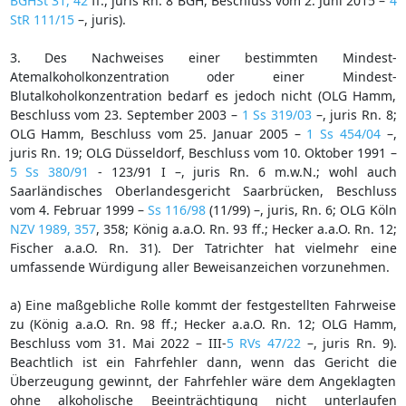
BGHSt 31, 42
ff., juris Rn. 8 BGH, Beschluss vom 2. Juni 2015 –
4
StR 111/15
–, juris).
3. Des Nachweises einer bestimmten Mindest-
Atemalkoholkonzentration oder einer Mindest-
Blutalkoholkonzentration bedarf es jedoch nicht (OLG Hamm,
Beschluss vom 23. September 2003 –
1 Ss 319/03
–, juris Rn. 8;
OLG Hamm, Beschluss vom 25. Januar 2005 –
1 Ss 454/04
–,
juris Rn. 19; OLG Düsseldorf, Beschluss vom 10. Oktober 1991 –
5 Ss 380/91
- 123/91 I –, juris Rn. 6 m.w.N.; wohl auch
Saarländisches Oberlandesgericht Saarbrücken, Beschluss
vom 4. Februar 1999 –
Ss 116/98
(11/99) –, juris, Rn. 6; OLG Köln
NZV 1989, 357
, 358; König a.a.O. Rn. 93 ff.; Hecker a.a.O. Rn. 12;
Fischer a.a.O. Rn. 31). Der Tatrichter hat vielmehr eine
umfassende Würdigung aller Beweisanzeichen vorzunehmen.
a) Eine maßgebliche Rolle kommt der festgestellten Fahrweise
zu (König a.a.O. Rn. 98 ff.; Hecker a.a.O. Rn. 12; OLG Hamm,
Beschluss vom 31. Mai 2022 – III-
5 RVs 47/22
–, juris Rn. 9).
Beachtlich ist ein Fahrfehler dann, wenn das Gericht die
Überzeugung gewinnt, der Fahrfehler wäre dem Angeklagten
ohne alkoholische Beeinträchtigung nicht unterlaufen