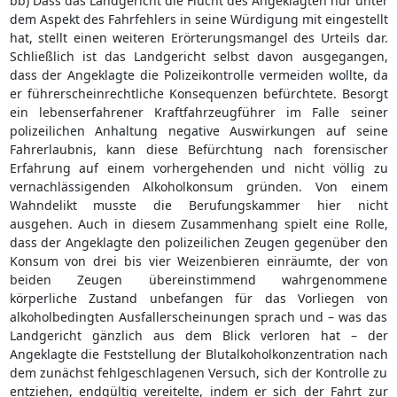
bb) Dass das Landgericht die Flucht des Angeklagten nur unter
dem Aspekt des Fahrfehlers in seine Würdigung mit eingestellt
hat, stellt einen weiteren Erörterungsmangel des Urteils dar.
Schließlich ist das Landgericht selbst davon ausgegangen,
dass der Angeklagte die Polizeikontrolle vermeiden wollte, da
er führerscheinrechtliche Konsequenzen befürchtete. Besorgt
ein lebenserfahrener Kraftfahrzeugführer im Falle seiner
polizeilichen Anhaltung negative Auswirkungen auf seine
Fahrerlaubnis, kann diese Befürchtung nach forensischer
Erfahrung auf einem vorhergehenden und nicht völlig zu
vernachlässigenden Alkoholkonsum gründen. Von einem
Wahndelikt musste die Berufungskammer hier nicht
ausgehen. Auch in diesem Zusammenhang spielt eine Rolle,
dass der Angeklagte den polizeilichen Zeugen gegenüber den
Konsum von drei bis vier Weizenbieren einräumte, der von
beiden Zeugen übereinstimmend wahrgenommene
körperliche Zustand unbefangen für das Vorliegen von
alkoholbedingten Ausfallerscheinungen sprach und – was das
Landgericht gänzlich aus dem Blick verloren hat – der
Angeklagte die Feststellung der Blutalkoholkonzentration nach
dem zunächst fehlgeschlagenen Versuch, sich der Kontrolle zu
entziehen, endgültig vereitelte, indem er sich der Fahrt zur