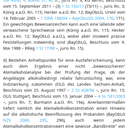
StR 43/82
–,
BGHSt 31, 42
ff., juris Rn. 9; KG Berlin, Beschluss
vom 15. September 2011 – (3)
1 Ss 192/11
(73/11) –, juris Rn. 3;
König a.a.O. Rn. 115; Hecker a.a.O. Rn. 12; BayObLG, Urteil vom
14. Februar 2005 –
1 StRR 188/04
–
BayObLGSt 2004, 170
, 171).
Ein gewichtiges Beweisanzeichen kann auch eine lallende oder
verwaschene Sprechweise sein (König a.a.O. Rn. 115; Hecker
a.a.O. Rn. 12; BayObLG a.a.O.), wobei aber insoweit präzise
Feststellungen notwendig sind (BayObLG, Beschluss vom 9.
Mai 1988 – RReg
1 St 17/88
–, juris Rn. 15).
d) Bestehen Anhaltspunkte für eine Ausfallerscheinung, kann
auch dem Ergebnis einer nicht „beweissicheren“
Atemalkoholanalyse bei der Prüfung der Frage, ob der
Angeklagte alkoholbedingt relativ fahruntüchtig war, eine
Indizwirkung zukommen (OLG des Landes Sachsen-Anhalt,
Beschluss vom 25. August 1997 –
2 Ss 428/96
–, juris Rn. 13;
OLG Stuttgart, Beschluss vom 13. Januar 2004 –
4 Ss 581/2003
–, juris Rn. 7; Burmann a.a.O. Rn. 19a). Anerkanntermaßen
liefert nämlich die Atemalkoholkonzentration einen Hinweis
auf die alkoholische Beeinflussung des Probanden (BayObLG
NZV 2000, 295
, 296), auch wenn jedem
Atemalkoholkonzentrationswert eine gewisse „Bandbreite“ von