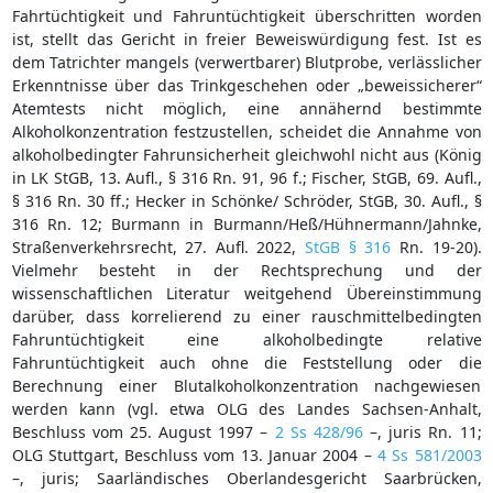
Fahrtüchtigkeit und Fahruntüchtigkeit überschritten worden
ist, stellt das Gericht in freier Beweiswürdigung fest. Ist es
dem Tatrichter mangels (verwertbarer) Blutprobe, verlässlicher
Erkenntnisse über das Trinkgeschehen oder „beweissicherer“
Atemtests nicht möglich, eine annähernd bestimmte
Alkoholkonzentration festzustellen, scheidet die Annahme von
alkoholbedingter Fahrunsicherheit gleichwohl nicht aus (König
in LK StGB, 13. Aufl., § 316 Rn. 91, 96 f.; Fischer, StGB, 69. Aufl.,
§ 316 Rn. 30 ff.; Hecker in Schönke/ Schröder, StGB, 30. Aufl., §
316 Rn. 12; Burmann in Burmann/Heß/Hühnermann/Jahnke,
Straßenverkehrsrecht, 27. Aufl. 2022,
StGB § 316
Rn. 19-20).
Vielmehr besteht in der Rechtsprechung und der
wissenschaftlichen Literatur weitgehend Übereinstimmung
darüber, dass korrelierend zu einer rauschmittelbedingten
Fahruntüchtigkeit eine alkoholbedingte relative
Fahruntüchtigkeit auch ohne die Feststellung oder die
Berechnung einer Blutalkoholkonzentration nachgewiesen
werden kann (vgl. etwa OLG des Landes Sachsen-Anhalt,
Beschluss vom 25. August 1997 –
2 Ss 428/96
–, juris Rn. 11;
OLG Stuttgart, Beschluss vom 13. Januar 2004 –
4 Ss 581/2003
–, juris; Saarländisches Oberlandesgericht Saarbrücken,