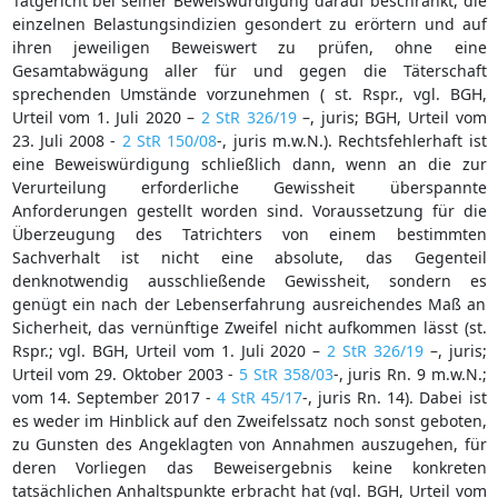
Tatgericht bei seiner Beweiswürdigung darauf beschränkt, die
einzelnen Belastungsindizien gesondert zu erörtern und auf
ihren jeweiligen Beweiswert zu prüfen, ohne eine
Gesamtabwägung aller für und gegen die Täterschaft
sprechenden Umstände vorzunehmen ( st. Rspr., vgl. BGH,
Urteil vom 1. Juli 2020 –
2 StR 326/19
–, juris; BGH, Urteil vom
23. Juli 2008 -
2 StR 150/08
-, juris m.w.N.). Rechtsfehlerhaft ist
eine Beweiswürdigung schließlich dann, wenn an die zur
Verurteilung erforderliche Gewissheit überspannte
Anforderungen gestellt worden sind. Voraussetzung für die
Überzeugung des Tatrichters von einem bestimmten
Sachverhalt ist nicht eine absolute, das Gegenteil
denknotwendig ausschließende Gewissheit, sondern es
genügt ein nach der Lebenserfahrung ausreichendes Maß an
Sicherheit, das vernünftige Zweifel nicht aufkommen lässt (st.
Rspr.; vgl. BGH, Urteil vom 1. Juli 2020 –
2 StR 326/19
–, juris;
Urteil vom 29. Oktober 2003 -
5 StR 358/03
-, juris Rn. 9 m.w.N.;
vom 14. September 2017 -
4 StR 45/17
-, juris Rn. 14). Dabei ist
es weder im Hinblick auf den Zweifelssatz noch sonst geboten,
zu Gunsten des Angeklagten von Annahmen auszugehen, für
deren Vorliegen das Beweisergebnis keine konkreten
tatsächlichen Anhaltspunkte erbracht hat (vgl. BGH, Urteil vom