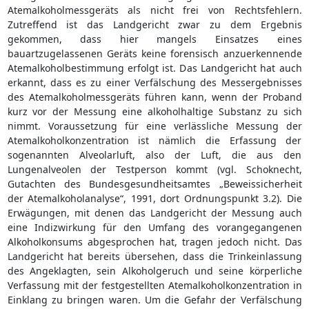
Atemalkoholmessgeräts als nicht frei von Rechtsfehlern.
Zutreffend ist das Landgericht zwar zu dem Ergebnis
gekommen, dass hier mangels Einsatzes eines
bauartzugelassenen Geräts keine forensisch anzuerkennende
Atemalkoholbestimmung erfolgt ist. Das Landgericht hat auch
erkannt, dass es zu einer Verfälschung des Messergebnisses
des Atemalkoholmessgeräts führen kann, wenn der Proband
kurz vor der Messung eine alkoholhaltige Substanz zu sich
nimmt. Voraussetzung für eine verlässliche Messung der
Atemalkoholkonzentration ist nämlich die Erfassung der
sogenannten Alveolarluft, also der Luft, die aus den
Lungenalveolen der Testperson kommt (vgl. Schoknecht,
Gutachten des Bundesgesundheitsamtes „Beweissicherheit
der Atemalkoholanalyse“, 1991, dort Ordnungspunkt 3.2). Die
Erwägungen, mit denen das Landgericht der Messung auch
eine Indizwirkung für den Umfang des vorangegangenen
Alkoholkonsums abgesprochen hat, tragen jedoch nicht. Das
Landgericht hat bereits übersehen, dass die Trinkeinlassung
des Angeklagten, sein Alkoholgeruch und seine körperliche
Verfassung mit der festgestellten Atemalkoholkonzentration in
Einklang zu bringen waren. Um die Gefahr der Verfälschung