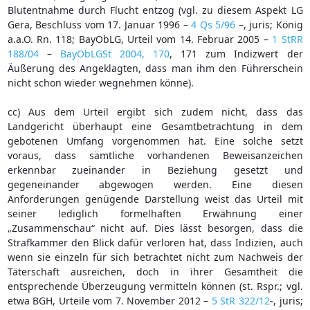
Blutentnahme durch Flucht entzog (vgl. zu diesem Aspekt LG
Gera, Beschluss vom 17. Januar 1996 –
4 Qs 5/96
–, juris; König
a.a.O. Rn. 118; BayObLG, Urteil vom 14. Februar 2005 –
1 StRR
188/04
–
BayObLGSt 2004, 170
, 171 zum Indizwert der
Äußerung des Angeklagten, dass man ihm den Führerschein
nicht schon wieder wegnehmen könne).
cc) Aus dem Urteil ergibt sich zudem nicht, dass das
Landgericht überhaupt eine Gesamtbetrachtung in dem
gebotenen Umfang vorgenommen hat. Eine solche setzt
voraus, dass sämtliche vorhandenen Beweisanzeichen
erkennbar zueinander in Beziehung gesetzt und
gegeneinander abgewogen werden. Eine diesen
Anforderungen genügende Darstellung weist das Urteil mit
seiner lediglich formelhaften Erwähnung einer
„Zusammenschau“ nicht auf. Dies lässt besorgen, dass die
Strafkammer den Blick dafür verloren hat, dass Indizien, auch
wenn sie einzeln für sich betrachtet nicht zum Nachweis der
Täterschaft ausreichen, doch in ihrer Gesamtheit die
entsprechende Überzeugung vermitteln können (st. Rspr.; vgl.
etwa BGH, Urteile vom 7. November 2012 –
5 StR 322/12
-, juris;