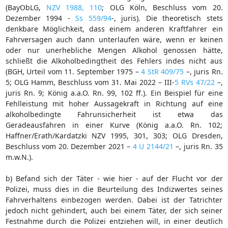
(BayObLG,
NZV 1988, 110
; OLG Köln, Beschluss vom 20.
Dezember 1994 -
Ss 559/94
-, juris). Die theoretisch stets
denkbare Möglichkeit, dass einem anderen Kraftfahrer ein
Fahrversagen auch dann unterlaufen wäre, wenn er keinen
oder nur unerhebliche Mengen Alkohol genossen hätte,
schließt die Alkoholbedingtheit des Fehlers indes nicht aus
(BGH, Urteil vom 11. September 1975 –
4 StR 409/75
–, juris Rn.
5; OLG Hamm, Beschluss vom 31. Mai 2022 – III-
5 RVs 47/22
–,
juris Rn. 9; König a.a.O. Rn. 99, 102 ff.). Ein Beispiel für eine
Fehlleistung mit hoher Aussagekraft in Richtung auf eine
alkoholbedingte Fahrunsicherheit ist etwa das
Geradeausfahren in einer Kurve (König a.a.O. Rn. 102;
Haffner/Erath/Kardatzki NZV 1995, 301, 303; OLG Dresden,
Beschluss vom 20. Dezember 2021 –
4 U 2144/21
–, juris Rn. 35
m.w.N.).
b) Befand sich der Täter - wie hier - auf der Flucht vor der
Polizei, muss dies in die Beurteilung des Indizwertes seines
Fahrverhaltens einbezogen werden. Dabei ist der Tatrichter
jedoch nicht gehindert, auch bei einem Täter, der sich seiner
Festnahme durch die Polizei entziehen will, in einer deutlich