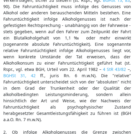
Verkehrslagen, sicher zu steuern (st. Rspr., vgl.
BGHSt 13, 83
,
90). Die Fahruntüchtigkeit muss infolge des Genusses von
Alkohol oder anderen berauschenden Mitteln bestehen. Eine
Fahruntüchtigkeit infolge Alkoholgenusses ist nach der
gefestigten Rechtsprechung - unabhängig von der Fahrweise -
stets gegeben, wenn auf den Fahrer zum Zeitpunkt der Fahrt
ein Blutalkoholgehalt von 1,1‰ oder mehr einwirkt
(sogenannte absolute Fahruntüchtigkeit). Eine sogenannte
relative Fahruntüchtigkeit infolge Alkoholgenusses liegt vor,
wenn konkrete Umstände der Tat erweisen, dass der
Alkoholkonsum zu einer Fahruntüchtigkeit geführt hat (st.
Rspr., vgl. etwa BGH, Urteil vom 22. April 1982 –
4 StR 43/82
–,
BGHSt 31, 42
ff., juris Rn. 6 m.w.N). Die "relative"
Fahruntüchtigkeit unterscheidet sich von der "absoluten" nicht
in dem Grad der Trunkenheit oder der Qualität der
alkoholbedingten Leistungsminderung, sondern allein
hinsichtlich der Art und Weise, wie der Nachweis der
Fahruntüchtigkeit als psychophysischer Zustand
herabgesetzter Gesamtleistungsfähigkeit zu führen ist (BGH
a.a.O. Rn. 7 m.w.N).
2. Ob infolge Alkoholgenusses die Grenze zwischen