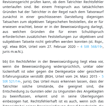
Revisionsgericht prüfen kann, ob dem Tatrichter Rechtsfehler
unterlaufen sind. Bei einem Freispruch aus tatsächlichen
Gründen hat der Tatrichter in der Regel nach dem Tatvorwurf
zunächst in einer geschlossenen Darstellung diejenigen
Tatsachen zum objektiven Tatgeschehen feststellen, die er für
erwiesen erachtet, bevor er in der Beweiswürdigung darlegt,
aus welchen Gründen die für einen Schuldspruch
erforderlichen zusätzlichen Feststellungen zur objektiven und
subjektiven Tatseite nicht getroffen werden konnten (st. Rspr.,
vgl. etwa BGH, Urteil vom 27. Februar 2020 –
4 StR 568/19
-,
juris m.w.N.).
bb) Ein Rechtsfehler in der Beweiswürdigung liegt etwa vor,
wenn die Beweiswürdigung widersprüchlich, unklar oder
lückenhaft ist oder gegen die Denkgesetze oder gesicherte
Erfahrungssätze verstößt (BGH, Urteil vom 24. März 2015 -
5
StR 521/14
-, juris). Das Urteil muss erkennen lassen, dass der
Tatrichter solche Umstände, die geeignet sind, die
Entscheidung zu Gunsten oder zu Ungunsten des Angeklagten
zu beeinflussen, erkannt und in seine Überlegungen
einbezogen hat. Rechtsfehlerhaft ist es auch, wenn sich das