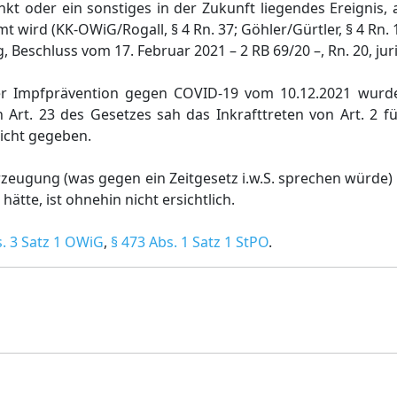
nkt oder ein sonstiges in der Zukunft liegendes Ereignis
t wird (KK-OWiG/Rogall, § 4 Rn. 37; Göhler/Gürtler, § 4 Rn. 1
eschluss vom 17. Februar 2021 – 2 RB 69/20 –, Rn. 20, juri
der Impfprävention gegen COVID-19 vom 10.12.2021 wurd
Art. 23 des Gesetzes sah das Inkrafttreten von Art. 2 fü
nicht gegeben.
eugung (was gegen ein Zeitgesetz i.w.S. sprechen würde) 
te, ist ohnehin nicht ersichtlich.
s. 3 Satz 1 OWiG
,
§ 473 Abs. 1 Satz 1 StPO
.