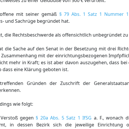
hweises zu einer Geldbuße von 500 € verurteilt.
roffene mit seiner gemäß
§ 79 Abs. 1 Satz 1 Nummer 
ns- und Sachrüge begründet hat.
t, die Rechtsbeschwerde als offensichtlich unbegründet zu
at die Sache auf den Senat in der Besetzung mit drei Rich
m Zusammenhang mit der einrichtungsbezogenen Impfpflicht
nicht mehr in Kraft; es ist aber davon auszugehen, dass be
 dass eine Klärung geboten ist.
reffenden Gründen der Zuschrift der Generalstaatsan
 erkennen.
ings wie folgt:
n Verstoß gegen
§ 20a Abs. 5 Satz 1 IfSG
a. F., wonach di
, in dessen Bezirk sich die jeweilige Einrichtung o