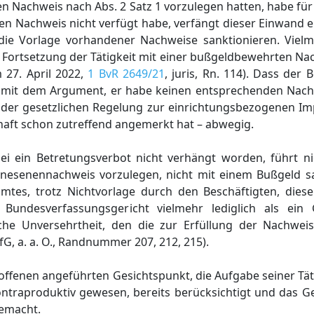
Nachweis nach Abs. 2 Satz 1 vorzulegen hatten, habe für 
n Nachweis nicht verfügt habe, verfängt dieser Einwand ers
die Vorlage vorhandener Nachweise sanktionieren. Viel
ei Fortsetzung der Tätigkeit mit einer bußgeldbewehrten 
 27. April 2022,
1 BvR 2649/21
, juris, Rn. 114). Dass der 
t mit dem Argument, er habe keinen entsprechenden Nachw
 der gesetzlichen Regelung zur einrichtungsbezogenen Imp
haft schon zutreffend angemerkt hat – abwegig.
ei ein Betretungsverbot nicht verhängt worden, führt ni
nesenennachweis vorzulegen, nicht mit einem Bußgeld s
mtes, trotz Nichtvorlage durch den Beschäftigten, diese
 Bundesverfassungsgericht vielmehr lediglich als ein 
che Unversehrtheit, den die zur Erfüllung der Nachweisp
G, a. a. O., Randnummer 207, 212, 215).
ffenen angeführten Gesichtspunkt, die Aufgabe seiner Täti
ontraproduktiv gewesen, bereits berücksichtigt und das G
emacht.