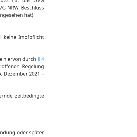
.2022 hat das OVG
 OVG NRW, Beschluss
angesehen hat).
 keine Impfpflicht
me hiervon durch
§ 4
roffenen Regelung
6. Dezember 2021 –
ernde zeitbedingte
kündung oder später