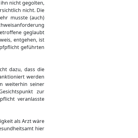
ihn nicht gegolten,
ichtlich nicht. Die
mehr musste (auch)
Nachweisanforderung
Betroffene geglaubt
eis, entgehen, ist
fpflicht geführten
cht dazu, dass die
anktioniert werden
n weiterhin seiner
Gesichtspunkt zur
flicht veranlasste
gkeit als Arzt wäre
esundheitsamt hier