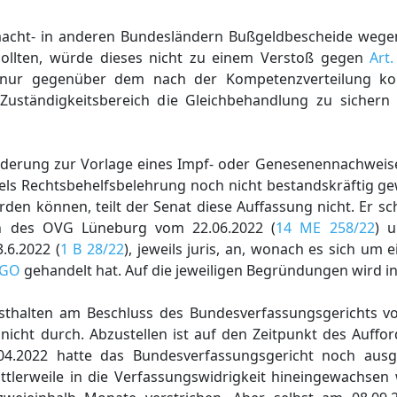
macht- in anderen Bundesländern Bußgeldbescheide wege
ollten, würde dieses nicht zu einem Verstoß gegen
Art
 nur gegenüber dem nach der Kompetenzverteilung ko
Zuständigkeitsbereich die Gleichbehandlung zu sichern
orderung zur Vorlage eines Impf- oder Genesenennachweis
ls Rechtsbehelfsbelehrung noch nicht bestandskräftig ge
den können, teilt der Senat diese Auffassung nicht. Er sch
en des OVG Lüneburg vom 22.06.2022 (
14 ME 258/22
) 
.6.2022 (
1 B 28/22
), jeweils juris, an, wonach es sich um 
wGO
gehandelt hat. Auf die jeweiligen Begründungen wird i
sthalten am Beschluss des Bundesverfassungsgerichts vo
 nicht durch. Abzustellen ist auf den Zeitpunkt des Auff
04.2022 hatte das Bundesverfassungsgericht noch ausge
ittlerweile in die Verfassungswidrigkeit hineingewachsen