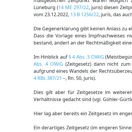
maßgeblichen Zeitpunkt waren lediglich
Lüneburg (
14 ME 297/22
, juris) diesen Ze
vom 23.12.2022,
13 B 1256/22
, juris, das au
Die Gegenerklärung gibt keinen Anlass zu 
Dass die Vorlage eines Impfnachweises ni
bestand, ändert an der Rechtmäßigkeit einer
Im Hinblick auf
§ 4 Abs. 3 OWiG
(Meistbegün
Abs. 4 OWiG
(Zeitgesetz) dann nicht zum
aufgrund eines Wandels der Rechtsüberze
4 RBs 387/21
–, Rn. 50, juris).
Dies gilt aber für Zeitgesetze im weitere
Verhältnisse gedacht sind (vgl. Göhler-Gürt
Hier lag aber bereits ein Zeitgesetz im enge
Ein derartiges Zeitgesetz (im engeren Sinn