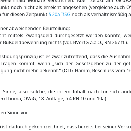
 zweieinhalb Monate verstrichen. Aber selbst am 08.09
itpunkt noch nicht als erreicht angesehen (vergleiche auch
ch für diesen Zeitpunkt
§ 20a IfSG
noch als verhältnismäßig 
einer abweichenden Beurteilung:
cht mittels Zwangsgeld durchgesetzt werden konnte, weil
 Bußgeldbewehrung nichts (vgl. BVerfG a.a.O., RN 267 ff.).
stigungsprinzip) ist es zwar zutreffend, dass die Ausnah
 Tragen kommt, wenn „sich der Gesetzgeber zu der get
ugung nicht mehr bekennt.“ (OLG Hamm, Beschluss vom 1
n Sinne, also solche, die ihrem Inhalt nach für sich änd
ler/Thoma, OWiG, 18. Auflage, § 4 RN 10 und 10a).
ren Sinne vor:
e) ist dadurch gekennzeichnet, dass bereits bei seiner Ver