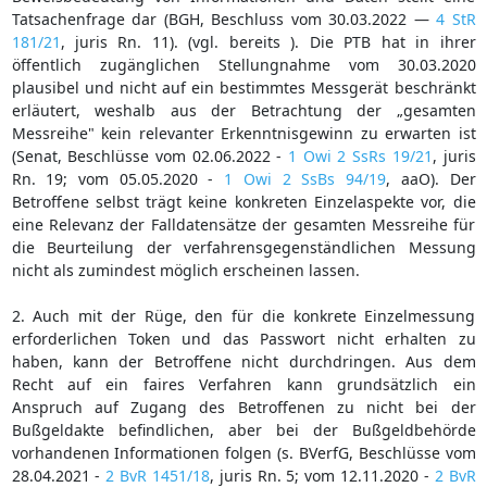
Tatsachenfrage dar (BGH, Beschluss vom 30.03.2022 —
4 StR
181/21
, juris Rn. 11). (vgl. bereits ). Die PTB hat in ihrer
öffentlich zugänglichen Stellungnahme vom 30.03.2020
plausibel und nicht auf ein bestimmtes Messgerät beschränkt
erläutert, weshalb aus der Betrachtung der „gesamten
Messreihe" kein relevanter Erkenntnisgewinn zu erwarten ist
(Senat, Beschlüsse vom 02.06.2022 -
1 Owi 2 SsRs 19/21
, juris
Rn. 19; vom 05.05.2020 -
1 Owi 2 SsBs 94/19
, aaO). Der
Betroffene selbst trägt keine konkreten Einzelaspekte vor, die
eine Relevanz der Falldatensätze der gesamten Messreihe für
die Beurteilung der verfahrensgegenständlichen Messung
nicht als zumindest möglich erscheinen lassen.
2. Auch mit der Rüge, den für die konkrete Einzelmessung
erforderlichen Token und das Passwort nicht erhalten zu
haben, kann der Betroffene nicht durchdringen. Aus dem
Recht auf ein faires Verfahren kann grundsätzlich ein
Anspruch auf Zugang des Betroffenen zu nicht bei der
Bußgeldakte befindlichen, aber bei der Bußgeldbehörde
vorhandenen Informationen folgen (s. BVerfG, Beschlüsse vom
28.04.2021 -
2 BvR 1451/18
, juris Rn. 5; vom 12.11.2020 -
2 BvR