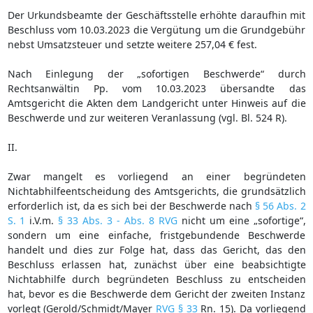
Der Urkundsbeamte der Geschäftsstelle erhöhte daraufhin mit
Beschluss vom 10.03.2023 die Vergütung um die Grundgebühr
nebst Umsatzsteuer und setzte weitere 257,04 € fest.
Nach Einlegung der „sofortigen Beschwerde“ durch
Rechtsanwältin Pp. vom 10.03.2023 übersandte das
Amtsgericht die Akten dem Landgericht unter Hinweis auf die
Beschwerde und zur weiteren Veranlassung (vgl. Bl. 524 R).
II.
Zwar mangelt es vorliegend an einer begründeten
Nichtabhilfeentscheidung des Amtsgerichts, die grundsätzlich
erforderlich ist, da es sich bei der Beschwerde nach
§ 56 Abs. 2
S. 1
i.V.m.
§ 33 Abs. 3 - Abs. 8 RVG
nicht um eine „sofortige“,
sondern um eine einfache, fristgebundende Beschwerde
handelt und dies zur Folge hat, dass das Gericht, das den
Beschluss erlassen hat, zunächst über eine beabsichtigte
Nichtabhilfe durch begründeten Beschluss zu entscheiden
hat, bevor es die Beschwerde dem Gericht der zweiten Instanz
vorlegt (Gerold/Schmidt/Mayer
RVG § 33
Rn. 15). Da vorliegend