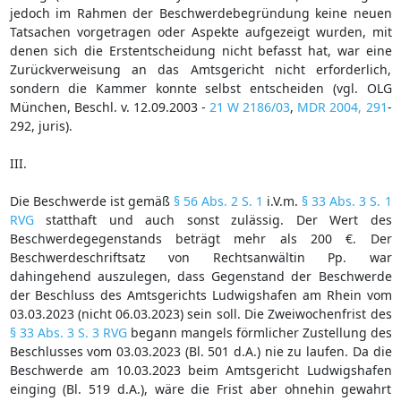
jedoch im Rahmen der Beschwerdebegründung keine neuen
Tatsachen vorgetragen oder Aspekte aufgezeigt wurden, mit
denen sich die Erstentscheidung nicht befasst hat, war eine
Zurückverweisung an das Amtsgericht nicht erforderlich,
sondern die Kammer konnte selbst entscheiden (vgl. OLG
München, Beschl. v. 12.09.2003 -
21 W 2186/03
,
MDR 2004, 291
-
292, juris).
III.
Die Beschwerde ist gemäß
§ 56 Abs. 2 S. 1
i.V.m.
§ 33 Abs. 3 S. 1
RVG
statthaft und auch sonst zulässig. Der Wert des
Beschwerdegegenstands beträgt mehr als 200 €. Der
Beschwerdeschriftsatz von Rechtsanwältin Pp. war
dahingehend auszulegen, dass Gegenstand der Beschwerde
der Beschluss des Amtsgerichts Ludwigshafen am Rhein vom
03.03.2023 (nicht 06.03.2023) sein soll. Die Zweiwochenfrist des
§ 33 Abs. 3 S. 3 RVG
begann mangels förmlicher Zustellung des
Beschlusses vom 03.03.2023 (Bl. 501 d.A.) nie zu laufen. Da die
Beschwerde am 10.03.2023 beim Amtsgericht Ludwigshafen
einging (Bl. 519 d.A.), wäre die Frist aber ohnehin gewahrt