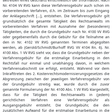
Betreiben eines Geschäfts einschließlich der Information. Nach
Nr. 4104 VV RVG kann diese Verfahrensgebühr auch schon im
vorbereitenden Verfahren, d.h. im Zeitraum bis zum Eingang
der Anklageschrift [...], entstehen. Die Verfahrensgebühr gilt
grundsätzlich die gesamte Tätigkeit des Rechtsanwalts im
vorbereitenden Verfahren mit Ausnahme der (besonderen)
Tätigkeiten, die durch die Grundgebühr nach Nr. 4100 VV RVG
oder gegebenenfalls durch die Gebühr für die Teilnahme an
den in Nr. 4102 VV RVG genannten Terminen abgegolten
werden, ab (Gerold/Schmidt/Burhoff RVG VV 4104 Rn. 6). Nr.
4100 Abs. 1 VV RVG sieht vor, dass die Grundgebühr neben der
Verfahrensgebühr für die erstmalige Einarbeitung in den
Rechtsfall nur einmal und unabhängig davon, in welchem
Verfahrensabschnitt sie erfolgt, entsteht. Während vor dem
Inkrafttreten des 2. Kostenrechtsmodernisierungsgesetzes die
Abgrenzung zwischen der jeweiligen Verfahrensgebühr von
der Grundgebühr streitig war, wurde durch die zuvor
genannte Formulierung der Nr. 4100 Abs. 1 VV RVG klargestellt,
dass für die Tätigkeit des Rechtsanwalts in (jedem)
gerichtlichen Verfahren eine Verfahrensgebühr als
Ausgangsgebühr entsteht. Die Grundgebühr, die den
zusätzlichen Aufwand für die erstmalige Einarbeitung in die