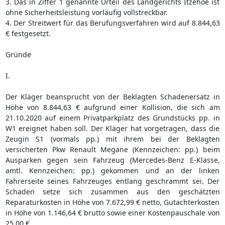
3. Das in Ziffer 1 genannte Urteil des Landgerichts Itzehoe ist
ohne Sicherheitsleistung vorläufig vollstreckbar.
4. Der Streitwert für das Berufungsverfahren wird auf 8.844,63
€ festgesetzt.
Gründe
I.
Der Kläger beansprucht von der Beklagten Schadenersatz in
Höhe von 8.844,63 € aufgrund einer Kollision, die sich am
21.10.2020 auf einem Privatparkplatz des Grundstücks pp. in
W1 ereignet haben soll. Der Kläger hat vorgetragen, dass die
Zeugin S1 (vormals pp.) mit ihrem bei der Beklagten
versicherten Pkw Renault Megane (Kennzeichen: pp.) beim
Ausparken gegen sein Fahrzeug (Mercedes-Benz E-Klasse,
amtl. Kennzeichen: pp.) gekommen und an der linken
Fahrerseite seines Fahrzeuges entlang geschrammt sei. Der
Schaden setze sich zusammen aus den geschätzten
Reparaturkosten in Höhe von 7.672,99 € netto, Gutachterkosten
in Höhe von 1.146,64 € brutto sowie einer Kostenpauschale von
25,00 €.