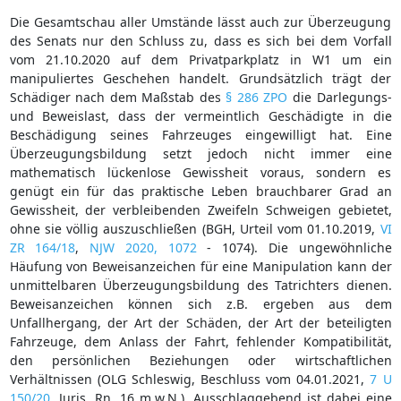
Die Gesamtschau aller Umstände lässt auch zur Überzeugung
des Senats nur den Schluss zu, dass es sich bei dem Vorfall
vom 21.10.2020 auf dem Privatparkplatz in W1 um ein
manipuliertes Geschehen handelt. Grundsätzlich trägt der
Schädiger nach dem Maßstab des
§ 286 ZPO
die Darlegungs-
und Beweislast, dass der vermeintlich Geschädigte in die
Beschädigung seines Fahrzeuges eingewilligt hat. Eine
Überzeugungsbildung setzt jedoch nicht immer eine
mathematisch lückenlose Gewissheit voraus, sondern es
genügt ein für das praktische Leben brauchbarer Grad an
Gewissheit, der verbleibenden Zweifeln Schweigen gebietet,
ohne sie völlig auszuschließen (BGH, Urteil vom 01.10.2019,
VI
ZR 164/18
,
NJW 2020, 1072
- 1074). Die ungewöhnliche
Häufung von Beweisanzeichen für eine Manipulation kann der
unmittelbaren Überzeugungsbildung des Tatrichters dienen.
Beweisanzeichen können sich z.B. ergeben aus dem
Unfallhergang, der Art der Schäden, der Art der beteiligten
Fahrzeuge, dem Anlass der Fahrt, fehlender Kompatibilität,
den persönlichen Beziehungen oder wirtschaftlichen
Verhältnissen (OLG Schleswig, Beschluss vom 04.01.2021,
7 U
150/20
, Juris, Rn. 16 m.w.N.). Ausschlaggebend ist dabei eine