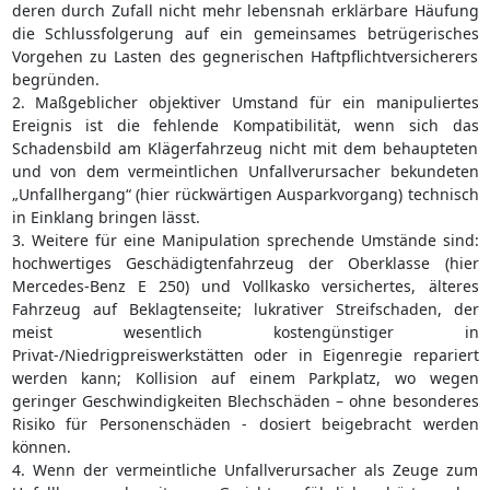
deren durch Zufall nicht mehr lebensnah erklärbare Häufung
die Schlussfolgerung auf ein gemeinsames betrügerisches
Vorgehen zu Lasten des gegnerischen Haftpflichtversicherers
begründen.
2. Maßgeblicher objektiver Umstand für ein manipuliertes
Ereignis ist die fehlende Kompatibilität, wenn sich das
Schadensbild am Klägerfahrzeug nicht mit dem behaupteten
und von dem vermeintlichen Unfallverursacher bekundeten
„Unfallhergang“ (hier rückwärtigen Ausparkvorgang) technisch
in Einklang bringen lässt.
3. Weitere für eine Manipulation sprechende Umstände sind:
hochwertiges Geschädigtenfahrzeug der Oberklasse (hier
Mercedes-Benz E 250) und Vollkasko versichertes, älteres
Fahrzeug auf Beklagtenseite; lukrativer Streifschaden, der
meist wesentlich kostengünstiger in
Privat-/Niedrigpreiswerkstätten oder in Eigenregie repariert
werden kann; Kollision auf einem Parkplatz, wo wegen
geringer Geschwindigkeiten Blechschäden – ohne besonderes
Risiko für Personenschäden - dosiert beigebracht werden
können.
4. Wenn der vermeintliche Unfallverursacher als Zeuge zum