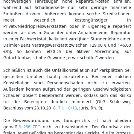
hochwertigen Fahrzeugen hohe Reparaturkosten anfallen,
während auf Schädigerseite nur sehr geringe finanzielle
Einbußen drohen. Außerdem können solche Streifschäden
meist wesentlich kostengünstiger in
Privat-/Niedrigpreiswerkstätten oder in Eigenregie repariert
werden, als dies im Gutachten unter Annahme einer Reparatur
in einer Fachwerkstatt kalkuliert wird (hier: Stundenlöhne einer
Daimler-Benz Vertragswerkstatt zwischen 129,00 € und 146,00
€/h). So können letztlich bei fiktiver Abrechnung auf
Gutachtenbasis hohe Gewinne „erwirtschaftet“ werden.
Schließlich ist auch die Unfallkonstellation auf Parkplätzen bei
gestellten Unfällen häufig anzutreffen. Bei einer solchen
Konstellation sind Personenschäden nicht zu erwarten.
Außerdem können aufgrund der geringen Geschwindigkeiten
Schäden dosiert beigebracht werden, sodass sich das Risiko
für die Beteiligten deutlich minimiert (OLG Schleswig,
Beschluss vom 23.10.2018,
7 U 18/18
, Juris, Rn. 9).
Die Beweiswürdigung des Landgerichts ist nach alledem
gemäß
§ 286 ZPO
nicht zu beanstanden. Der Grundsatz der
freien Beweiswürdigung berechtigt das Gericht, die im Prozess