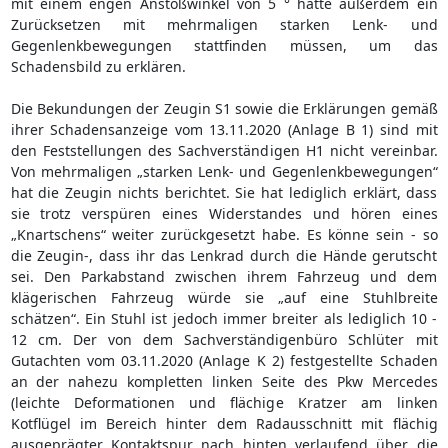
mit einem engen Anstoßwinkel von 5 ° hätte außerdem ein
Zurücksetzen mit mehrmaligen starken Lenk- und
Gegenlenkbewegungen stattfinden müssen, um das
Schadensbild zu erklären.
Die Bekundungen der Zeugin S1 sowie die Erklärungen gemäß
ihrer Schadensanzeige vom 13.11.2020 (Anlage B 1) sind mit
den Feststellungen des Sachverständigen H1 nicht vereinbar.
Von mehrmaligen „starken Lenk- und Gegenlenkbewegungen“
hat die Zeugin nichts berichtet. Sie hat lediglich erklärt, dass
sie trotz verspüren eines Widerstandes und hören eines
„Knartschens“ weiter zurückgesetzt habe. Es könne sein - so
die Zeugin-, dass ihr das Lenkrad durch die Hände gerutscht
sei. Den Parkabstand zwischen ihrem Fahrzeug und dem
klägerischen Fahrzeug würde sie „auf eine Stuhlbreite
schätzen“. Ein Stuhl ist jedoch immer breiter als lediglich 10 -
12 cm. Der von dem Sachverständigenbüro Schlüter mit
Gutachten vom 03.11.2020 (Anlage K 2) festgestellte Schaden
an der nahezu kompletten linken Seite des Pkw Mercedes
(leichte Deformationen und flächige Kratzer am linken
Kotflügel im Bereich hinter dem Radausschnitt mit flächig
ausgeprägter Kontaktspur nach hinten verlaufend über die