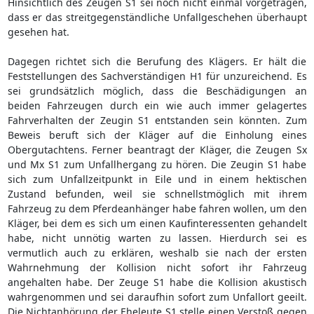
Hinsichtlich des Zeugen S1 sei noch nicht einmal vorgetragen,
dass er das streitgegenständliche Unfallgeschehen überhaupt
gesehen hat.
Dagegen richtet sich die Berufung des Klägers. Er hält die
Feststellungen des Sachverständigen H1 für unzureichend. Es
sei grundsätzlich möglich, dass die Beschädigungen an
beiden Fahrzeugen durch ein wie auch immer gelagertes
Fahrverhalten der Zeugin S1 entstanden sein könnten. Zum
Beweis beruft sich der Kläger auf die Einholung eines
Obergutachtens. Ferner beantragt der Kläger, die Zeugen Sx
und Mx S1 zum Unfallhergang zu hören. Die Zeugin S1 habe
sich zum Unfallzeitpunkt in Eile und in einem hektischen
Zustand befunden, weil sie schnellstmöglich mit ihrem
Fahrzeug zu dem Pferdeanhänger habe fahren wollen, um den
Kläger, bei dem es sich um einen Kaufinteressenten gehandelt
habe, nicht unnötig warten zu lassen. Hierdurch sei es
vermutlich auch zu erklären, weshalb sie nach der ersten
Wahrnehmung der Kollision nicht sofort ihr Fahrzeug
angehalten habe. Der Zeuge S1 habe die Kollision akustisch
wahrgenommen und sei daraufhin sofort zum Unfallort geeilt.
Die Nichtanhörung der Eheleute S1 stelle einen Verstoß gegen