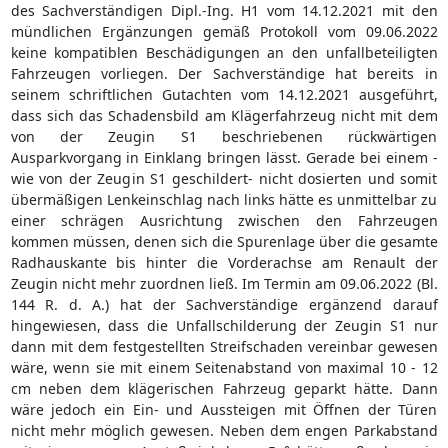
des Sachverständigen Dipl.-Ing. H1 vom 14.12.2021 mit den
mündlichen Ergänzungen gemäß Protokoll vom 09.06.2022
keine kompatiblen Beschädigungen an den unfallbeteiligten
Fahrzeugen vorliegen. Der Sachverständige hat bereits in
seinem schriftlichen Gutachten vom 14.12.2021 ausgeführt,
dass sich das Schadensbild am Klägerfahrzeug nicht mit dem
von der Zeugin S1 beschriebenen rückwärtigen
Ausparkvorgang in Einklang bringen lässt. Gerade bei einem -
wie von der Zeugin S1 geschildert- nicht dosierten und somit
übermäßigen Lenkeinschlag nach links hätte es unmittelbar zu
einer schrägen Ausrichtung zwischen den Fahrzeugen
kommen müssen, denen sich die Spurenlage über die gesamte
Radhauskante bis hinter die Vorderachse am Renault der
Zeugin nicht mehr zuordnen ließ. Im Termin am 09.06.2022 (Bl.
144 R. d. A.) hat der Sachverständige ergänzend darauf
hingewiesen, dass die Unfallschilderung der Zeugin S1 nur
dann mit dem festgestellten Streifschaden vereinbar gewesen
wäre, wenn sie mit einem Seitenabstand von maximal 10 - 12
cm neben dem klägerischen Fahrzeug geparkt hätte. Dann
wäre jedoch ein Ein- und Aussteigen mit Öffnen der Türen
nicht mehr möglich gewesen. Neben dem engen Parkabstand