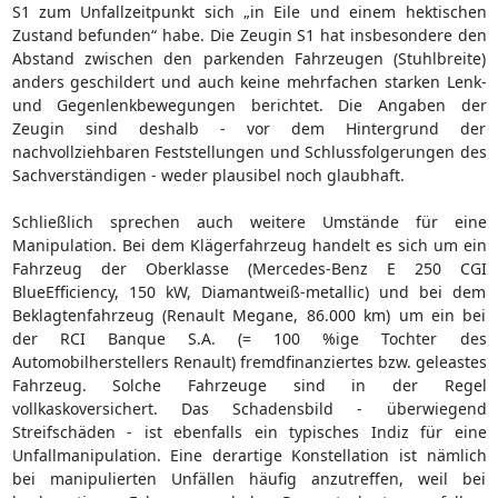
S1 zum Unfallzeitpunkt sich „in Eile und einem hektischen
Zustand befunden“ habe. Die Zeugin S1 hat insbesondere den
Abstand zwischen den parkenden Fahrzeugen (Stuhlbreite)
anders geschildert und auch keine mehrfachen starken Lenk-
und Gegenlenkbewegungen berichtet. Die Angaben der
Zeugin sind deshalb - vor dem Hintergrund der
nachvollziehbaren Feststellungen und Schlussfolgerungen des
Sachverständigen - weder plausibel noch glaubhaft.
Schließlich sprechen auch weitere Umstände für eine
Manipulation. Bei dem Klägerfahrzeug handelt es sich um ein
Fahrzeug der Oberklasse (Mercedes-Benz E 250 CGI
BlueEfficiency, 150 kW, Diamantweiß-metallic) und bei dem
Beklagtenfahrzeug (Renault Megane, 86.000 km) um ein bei
der RCI Banque S.A. (= 100 %ige Tochter des
Automobilherstellers Renault) fremdfinanziertes bzw. geleastes
Fahrzeug. Solche Fahrzeuge sind in der Regel
vollkaskoversichert. Das Schadensbild - überwiegend
Streifschäden - ist ebenfalls ein typisches Indiz für eine
Unfallmanipulation. Eine derartige Konstellation ist nämlich
bei manipulierten Unfällen häufig anzutreffen, weil bei