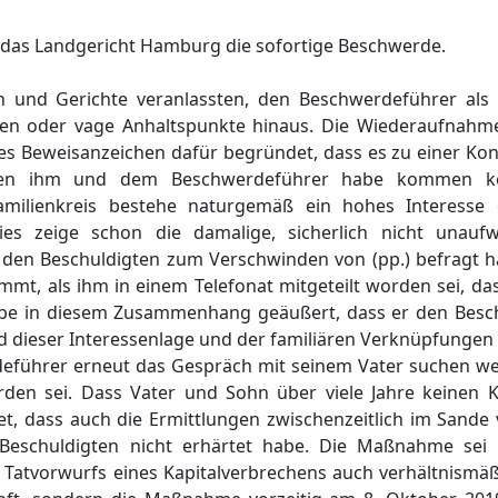
f das Landgericht Hamburg die sofortige Beschwerde.
n und Gerichte veranlassten, den Beschwerdeführer als 
en oder vage Anhaltspunkte hinaus. Die Wiederaufnahme
hes Beweisanzeichen dafür begründet, dass es zu einer K
chen ihm und dem Beschwerdeführer habe kommen k
milienkreis bestehe naturgemäß ein hohes Interesse 
Dies zeige schon die damalige, sicherlich nicht unauf
den Beschuldigten zum Verschwinden von (pp.) befragt ha
ammt, als ihm in einem Telefonat mitgeteilt worden sei, da
be in diesem Zusammenhang geäußert, dass er den Besch
 dieser Interessenlage und der familiären Verknüpfungen 
führer erneut das Gespräch mit seinem Vater suchen wer
den sei. Dass Vater und Sohn über viele Jahre keinen 
t, dass auch die Ermittlungen zwischenzeitlich im Sande
Beschuldigten nicht erhärtet habe. Die Maßnahme sei 
 Tatvorwurfs eines Kapitalverbrechens auch verhältnismä