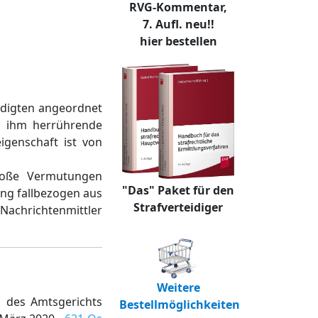
RVG-Kommentar,
7. Aufl. neu!!
hier bestellen
digten angeordnet
n ihm herrührende
igenschaft ist von
bloße Vermutungen
"Das" Paket für den
ung fallbezogen aus
Strafverteidiger
Nachrichtenmittler
Weitere
s des Amtsgerichts
Bestellmöglichkeiten