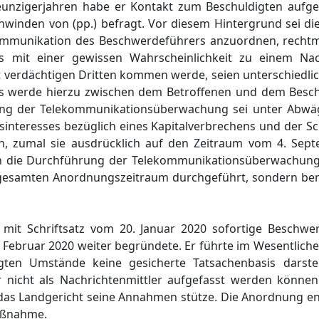
Neunzigerjahren habe er Kontakt zum Beschuldigten auf
hwinden von (pp.) befragt. Vor diesem Hintergrund sei di
ommunikation des Beschwerdeführers anzuordnen, rechtm
 mit einer gewissen Wahrscheinlichkeit zu einem Nac
 verdächtigen Dritten kommen werde, seien unterschiedli
 es werde hierzu zwischen dem Betroffenen und dem Bes
dnung der Telekommunikationsüberwachung sei unter Abw
sinteresses bezüglich eines Kapitalverbrechens und der S
n, zumal sie ausdrücklich auf den Zeitraum vom 4. Sep
 die Durchführung der Telekommunikationsüberwachung s
 gesamten Anordnungszeitraum durchgeführt, sondern ber
mit Schriftsatz vom 20. Januar 2020 sofortige Beschwer
. Februar 2020 weiter begründete. Er führte im Wesentliche
ten Umstände keine gesicherte Tatsachenbasis darstell
nicht als Nachrichtenmittler aufgefasst werden können
 das Landgericht seine Annahmen stütze. Die Anordnung en
Maßnahme.