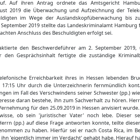
auf. Auf ihren Antrag ordnete das Amtsgericht Hambu
gust 2019 die Überwachung und Aufzeichnung der Tele
uldigten im Wege der Auslandskopfüberwachung bis z
September 2019 stellte das Landeskriminalamt Hamburg fe
hten Anschluss des Beschuldigten erfolgt sei.
aktierte den Beschwerdeführer am 2. September 2019,
 den Gesprächsinhalt fertigte die zuständige Kriminal
lefonische Erreichbarkeit ihres in Hessen lebenden Bru
17:15 Uhr durch die Unterzeichnerin fernmündlich kontak
lungen im Fall des Verschwindens seiner Schwester (pp.) 
esse daran bestehe, ihn zum Sachverhalt zu hören. Herr (
Vernehmung für den 25.09.2019 in Hessen anvisiert wurde.
 wisse, ob sein 'juristischer Vater' noch lebe. Dieser s
rrn (pp.) auf diese Frage antworten konnte, teilte dieser
enommen zu haben. Hierfür sei er nach Costa Rica, im Be
 ihn 'eigentlich immer im Verdacht' gehabt habe. Hierauf ha