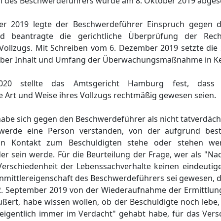
 des Beschwerdeführers wurde am 8. Oktober 2019 abgesc
mber 2019 legte der Beschwerdeführer Einspruch gegen 
 beantragte die gerichtliche Überprüfung der Rech
ollzugs. Mit Schreiben vom 6. Dezember 2019 setzte die 
ber Inhalt und Umfang der Überwachungsmaßnahme in Ke
20 stellte das Amtsgericht Hamburg fest, dass 
Art und Weise ihres Vollzugs rechtmäßig gewesen seien.
be sich gegen den Beschwerdeführer als nicht tatverdäc
er werde eine Person verstanden, von der aufgrund bes
n Kontakt zum Beschuldigten stehe oder stehen we
 sein werde. Für die Beurteilung der Frage, wer als "Nac
erschiedenheit der Lebenssachverhalte keinen eindeuti
mittlereigenschaft des Beschwerdeführers sei gewesen, da
 September 2019 von der Wiederaufnahme der Ermittlung
ußert, habe wissen wollen, ob der Beschuldigte noch lebe
 "eigentlich immer im Verdacht" gehabt habe, für das Ver