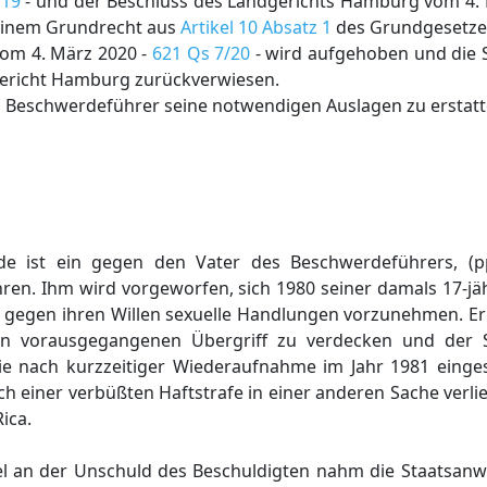
/19
- und der Beschluss des Landgerichts Hamburg vom 4.
seinem Grundrecht aus
Artikel 10 Absatz 1
des Grundgesetze
om 4. März 2020 -
621 Qs 7/20
- wird aufgehoben und die 
gericht Hamburg zurückverwiesen.
 Beschwerdeführer seine notwendigen Auslagen zu erstatt
e ist ein gegen den Vater des Beschwerdeführers, (pp
hren. Ihm wird vorgeworfen, sich 1980 seiner damals 17-jäh
r gegen ihren Willen sexuelle Handlungen vorzunehmen. Er s
n vorausgegangenen Übergriff zu verdecken und der S
 nach kurzzeitiger Wiederaufnahme im Jahr 1981 einges
ch einer verbüßten Haftstrafe in einer anderen Sache verli
ica.
fel an der Unschuld des Beschuldigten nahm die Staatsan