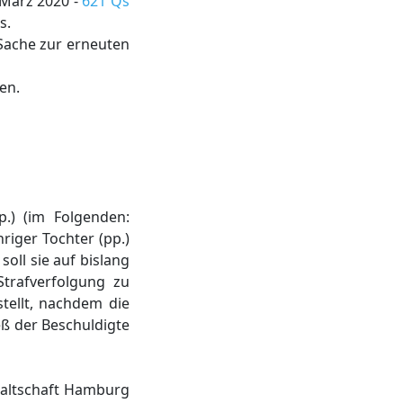
 März 2020 -
621 Qs
s.
Sache zur erneuten
en.
.) (im Folgenden:
riger Tochter (pp.)
oll sie auf bislang
trafverfolgung zu
tellt, nachdem die
eß der Beschuldigte
waltschaft Hamburg