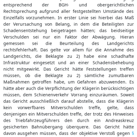
entsprechend der BGH- und obergerichtlichen
Rechtsprechung aufgrund aller festgestellten Umstände des
Einzelfalls vorzunehmen. In erster Linie sei hierbei das Maß
der Verursachung von Belang, in dem die Beteiligten zur
Schadensentstehung beigetragen hätten; das beidseitige
Verschulden sei nur ein Faktor der Abwägung. Hieran
gemessen sei die Beurteilung des Landgerichts
rechtsfehlerhaft. Das gelte vor allem für die Annahme des
Landgerichts, die Beklagte zu 2) habe eine schadhafte
Infrastruktur eingesetzt und an einer Schadensbehebung
nicht mitgewirkt. Das Gericht hätte Feststellungen treffen
müssen, ob die Beklagte zu 2) sämtliche zumutbaren
Maßnahmen getroffen habe, um Gefahren abzuwenden. Es
hätte aber auch die Verpflichtung der Klägerin berücksichtigen
müssen, dem Schienenverkehr Vorrang einzuräumen. Soweit
das Gericht ausschließlich darauf abstelle, dass die Klägerin
kein vorwerfbares Mitverschulden treffe, gelte, dass
denjenigen ein Mitverschulden treffe, der trotz des Hinweises
des Triebfahrzeugführers den durch ein Andreaskreuz
gesicherten Bahnübergang überquere. Das Gericht hätte
davon ausgehen müssen, dass der objektive Verstoß gegen
§