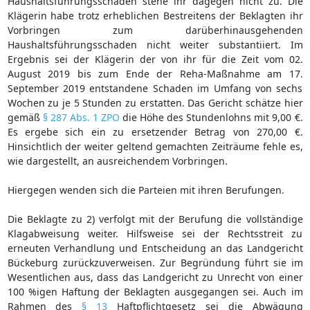
Haushaltsführungsschaden stehe ihr dagegen nicht zu. Die
Klägerin habe trotz erheblichen Bestreitens der Beklagten ihr
Vorbringen zum darüberhinausgehenden
Haushaltsführungsschaden nicht weiter substantiiert. Im
Ergebnis sei der Klägerin der von ihr für die Zeit vom 02.
August 2019 bis zum Ende der Reha-Maßnahme am 17.
September 2019 entstandene Schaden im Umfang von sechs
Wochen zu je 5 Stunden zu erstatten. Das Gericht schätze hier
gemäß
§ 287 Abs. 1 ZPO
die Höhe des Stundenlohns mit 9,00 €.
Es ergebe sich ein zu ersetzender Betrag von 270,00 €.
Hinsichtlich der weiter geltend gemachten Zeiträume fehle es,
wie dargestellt, an ausreichendem Vorbringen.
Hiergegen wenden sich die Parteien mit ihren Berufungen.
Die Beklagte zu 2) verfolgt mit der Berufung die vollständige
Klagabweisung weiter. Hilfsweise sei der Rechtsstreit zu
erneuten Verhandlung und Entscheidung an das Landgericht
Bückeburg zurückzuverweisen. Zur Begründung führt sie im
Wesentlichen aus, dass das Landgericht zu Unrecht von einer
100 %igen Haftung der Beklagten ausgegangen sei. Auch im
Rahmen des
§ 13
Haftpflichtgesetz sei die Abwägung