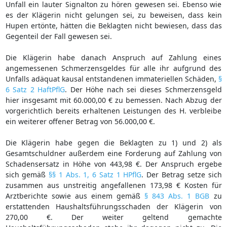
Unfall ein lauter Signalton zu hören gewesen sei. Ebenso wie
es der Klägerin nicht gelungen sei, zu beweisen, dass kein
Hupen ertönte, hätten die Beklagten nicht bewiesen, dass das
Gegenteil der Fall gewesen sei.
Die Klägerin habe danach Anspruch auf Zahlung eines
angemessenen Schmerzensgeldes für alle ihr aufgrund des
Unfalls adäquat kausal entstandenen immateriellen Schäden,
§
6 Satz 2 HaftPflG
. Der Höhe nach sei dieses Schmerzensgeld
hier insgesamt mit 60.000,00 € zu bemessen. Nach Abzug der
vorgerichtlich bereits erhaltenen Leistungen des H. verbleibe
ein weiterer offener Betrag von 56.000,00 €.
Die Klägerin habe gegen die Beklagten zu 1) und 2) als
Gesamtschuldner außerdem eine Forderung auf Zahlung von
Schadensersatz in Höhe von 443,98 €. Der Anspruch ergebe
sich gemäß
§§ 1 Abs. 1, 6 Satz 1 HPflG
. Der Betrag setze sich
zusammen aus unstreitig angefallenen 173,98 € Kosten für
Arztberichte sowie aus einem gemäß
§ 843 Abs. 1 BGB
zu
erstattenden Haushaltsführungsschaden der Klägerin von
270,00 €. Der weiter geltend gemachte