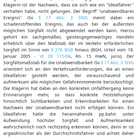
Klägerin ist der Nachweis, dass sie sich wie ein "Idealfahrer"
verhalten habe, nicht gelungen. Der Begriff "unabwendbares
Ereignis" iSv
§ 17 Abs. 3 StVG
meint dabei ein
schadenstiftendes Ereignis, das auch bei der äußersten
möglichen Sorgfalt nicht abgewendet werden kann. Hierzu
gehört ein sachgemäßes, geistesgegenwärtiges Handeln
erheblich über den Maßstab der im Verkehr erforderlichen
Sorgfalt im Sinne von
§ 276 BGB
hinaus (BGH, Urteil vom 18.
Januar 2005 -
VI ZR 115/04
, Rn. 15 mwN, juris). Der
Sorgfaltsmaßstab für die Unabwendbarkeit iSv
§ 17 Abs. 3 StVG
orientiert sich an den Verkehrsanforderungen, die an einen
Idealfahrer gestellt werden, der vorausschauend und
aufmerksam alle möglichen Gefahrenmomente berücksichtigt.
Die Klägerin hat dabei an den konkreten Unfallhergang keine
Erinnerungen mehr, so dass konkrete Feststellungen
hinsichtlich Sichtbarkeiten und Erkennbarkeiten für einen
Nachweis der Unabwendbarkeit nicht erfolgen können. Ein
Idealfahrer hätte die herannahende pp.bahn unter
Aufwendung höchster Sorgfalt und Aufmerksamkeit
wahrscheinlich noch rechtzeitig erkennen können, denn er ist
argwöhnischer als der Durchschnittsfahrer und achtet daher