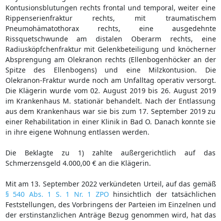
Kontusionsblutungen rechts frontal und temporal, weiter eine
Rippenserienfraktur rechts, mit traumatischem
Pneumohämatothorax rechts, eine ausgedehnte
Rissquetschwunde am distalen Oberarm rechts, eine
Radiusköpfchenfraktur mit Gelenkbeteiligung und knöcherner
Absprengung am Olekranon rechts (Ellenbogenhöcker an der
Spitze des Ellenbogens) und eine Milzkontusion. Die
Olekranon-Fraktur wurde noch am Unfalltag operativ versorgt.
Die Klägerin wurde vom 02. August 2019 bis 26. August 2019
im Krankenhaus M. stationär behandelt. Nach der Entlassung
aus dem Krankenhaus war sie bis zum 17. September 2019 zu
einer Rehabilitation in einer Klinik in Bad O. Danach konnte sie
in ihre eigene Wohnung entlassen werden.
Die Beklagte zu 1) zahlte außergerichtlich auf das
Schmerzensgeld 4.000,00 € an die Klägerin.
Mit am 13. September 2022 verkündeten Urteil, auf das gemäß
§ 540 Abs. 1 S. 1 Nr. 1 ZPO
hinsichtlich der tatsächlichen
Feststellungen, des Vorbringens der Parteien im Einzelnen und
der erstinstanzlichen Anträge Bezug genommen wird, hat das