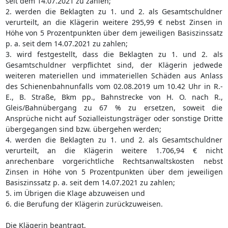
seit dem 14.07.2021 zu zahlen;
2. werden die Beklagten zu 1. und 2. als Gesamtschuldner
verurteilt, an die Klägerin weitere 295,99 € nebst Zinsen in
Höhe von 5 Prozentpunkten über dem jeweiligen Basiszinssatz
p. a. seit dem 14.07.2021 zu zahlen;
3. wird festgestellt, dass die Beklagten zu 1. und 2. als
Gesamtschuldner verpflichtet sind, der Klägerin jedwede
weiteren materiellen und immateriellen Schäden aus Anlass
des Schienenbahnunfalls vom 02.08.2019 um 10.42 Uhr in R.-
E., B. Straße, Bkm pp., Bahnstrecke von H. O. nach R.,
Gleis/Bahnübergang zu 67 % zu ersetzen, soweit die
Ansprüche nicht auf Sozialleistungsträger oder sonstige Dritte
übergegangen sind bzw. übergehen werden;
4. werden die Beklagten zu 1. und 2. als Gesamtschuldner
verurteilt, an die Klägerin weitere 1.706,94 € nicht
anrechenbare vorgerichtliche Rechtsanwaltskosten nebst
Zinsen in Höhe von 5 Prozentpunkten über dem jeweiligen
Basiszinssatz p. a. seit dem 14.07.2021 zu zahlen;
5. im Übrigen die Klage abzuweisen und
6. die Berufung der Klägerin zurückzuweisen.
Die Klägerin beantragt,