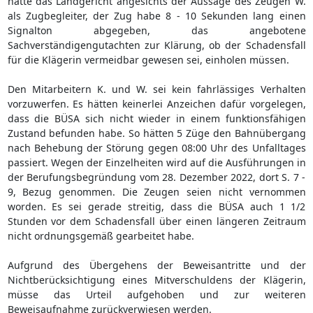
hätte das Landgericht angesichts der Aussage des Zeugen W.
als Zugbegleiter, der Zug habe 8 - 10 Sekunden lang einen
Signalton abgegeben, das angebotene
Sachverständigengutachten zur Klärung, ob der Schadensfall
für die Klägerin vermeidbar gewesen sei, einholen müssen.
Den Mitarbeitern K. und W. sei kein fahrlässiges Verhalten
vorzuwerfen. Es hätten keinerlei Anzeichen dafür vorgelegen,
dass die BÜSA sich nicht wieder in einem funktionsfähigen
Zustand befunden habe. So hätten 5 Züge den Bahnübergang
nach Behebung der Störung gegen 08:00 Uhr des Unfalltages
passiert. Wegen der Einzelheiten wird auf die Ausführungen in
der Berufungsbegründung vom 28. Dezember 2022, dort S. 7 -
9, Bezug genommen. Die Zeugen seien nicht vernommen
worden. Es sei gerade streitig, dass die BÜSA auch 1 1/2
Stunden vor dem Schadensfall über einen längeren Zeitraum
nicht ordnungsgemäß gearbeitet habe.
Aufgrund des Übergehens der Beweisantritte und der
Nichtberücksichtigung eines Mitverschuldens der Klägerin,
müsse das Urteil aufgehoben und zur weiteren
Beweisaufnahme zurückverwiesen werden.