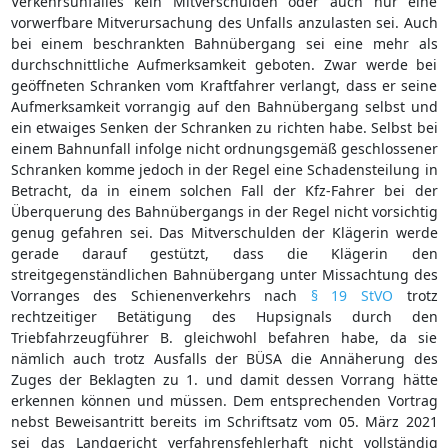
Verkehrsunfalles kein Mitverschulden oder auch nur eine
vorwerfbare Mitverursachung des Unfalls anzulasten sei. Auch
bei einem beschrankten Bahnübergang sei eine mehr als
durchschnittliche Aufmerksamkeit geboten. Zwar werde bei
geöffneten Schranken vom Kraftfahrer verlangt, dass er seine
Aufmerksamkeit vorrangig auf den Bahnübergang selbst und
ein etwaiges Senken der Schranken zu richten habe. Selbst bei
einem Bahnunfall infolge nicht ordnungsgemäß geschlossener
Schranken komme jedoch in der Regel eine Schadensteilung in
Betracht, da in einem solchen Fall der Kfz-Fahrer bei der
Überquerung des Bahnübergangs in der Regel nicht vorsichtig
genug gefahren sei. Das Mitverschulden der Klägerin werde
gerade darauf gestützt, dass die Klägerin den
streitgegenständlichen Bahnübergang unter Missachtung des
Vorranges des Schienenverkehrs nach
§ 19 StVO
trotz
rechtzeitiger Betätigung des Hupsignals durch den
Triebfahrzeugführer B. gleichwohl befahren habe, da sie
nämlich auch trotz Ausfalls der BÜSA die Annäherung des
Zuges der Beklagten zu 1. und damit dessen Vorrang hätte
erkennen können und müssen. Dem entsprechenden Vortrag
nebst Beweisantritt bereits im Schriftsatz vom 05. März 2021
sei das Landgericht verfahrensfehlerhaft nicht vollständig