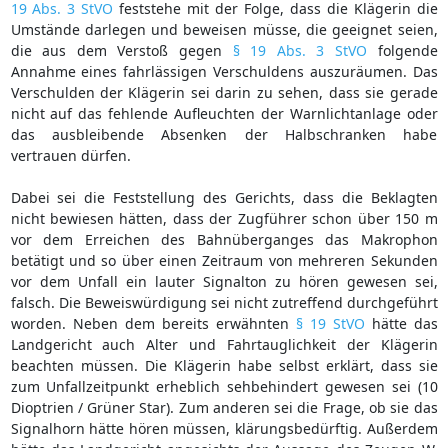
19 Abs. 3 StVO
feststehe mit der Folge, dass die Klägerin die
Umstände darlegen und beweisen müsse, die geeignet seien,
die aus dem Verstoß gegen
§ 19 Abs. 3 StVO
folgende
Annahme eines fahrlässigen Verschuldens auszuräumen. Das
Verschulden der Klägerin sei darin zu sehen, dass sie gerade
nicht auf das fehlende Aufleuchten der Warnlichtanlage oder
das ausbleibende Absenken der Halbschranken habe
vertrauen dürfen.
Dabei sei die Feststellung des Gerichts, dass die Beklagten
nicht bewiesen hätten, dass der Zugführer schon über 150 m
vor dem Erreichen des Bahnüberganges das Makrophon
betätigt und so über einen Zeitraum von mehreren Sekunden
vor dem Unfall ein lauter Signalton zu hören gewesen sei,
falsch. Die Beweiswürdigung sei nicht zutreffend durchgeführt
worden. Neben dem bereits erwähnten
§ 19 StVO
hätte das
Landgericht auch Alter und Fahrtauglichkeit der Klägerin
beachten müssen. Die Klägerin habe selbst erklärt, dass sie
zum Unfallzeitpunkt erheblich sehbehindert gewesen sei (10
Dioptrien / Grüner Star). Zum anderen sei die Frage, ob sie das
Signalhorn hätte hören müssen, klärungsbedürftig. Außerdem