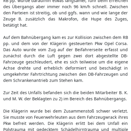
RB pp. wurde daraufhin etwas langsamer, fuhr beim Erreichen
des Übergangs aber immer noch 96 km/h schnell. Zwischen
den Parteien ist streitig, ob und ggfs. wann und wie lange der
Zeuge B. zusätzlich das Makrofon, die Hupe des Zuges,
betätigt hat.
Auf dem Bahnübergang kam es zur Kollision zwischen dem RB
pp. und dem von der Klägerin gesteuerten Pkw Opel Corsa.
Das Auto wurde vom Zug auf der Beifahrerseite erfasst und
zunächst durch die Luft gegen zwei dort abgestellte DB-
Fahrzeuge geschleudert, ehe es sich teilweise um die eigene
Achse drehte und erheblich deformiert und beschädigt in
umgekehrter Fahrtrichtung zwischen den DB-Fahrzeugen und
dem Schrankenantrieb zum Stehen kam.
Zur Zeit des Unfalls befanden sich die beiden Mitarbeiter B. K.
und M. W. der Beklagten zu 2) im Bereich des Bahnübergangs.
Die Klägerin wurde bei dem Zusammenstoß schwer verletzt.
Sie musste von Feuerwehrleuten aus dem Fahrzeugwrack ihres
Pkw befreit werden. Die Klägerin erlitt bei dem Unfall ein
Polytrauma mit gedecktem Schädelhirntrauma und multiple