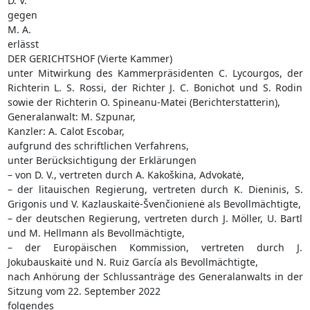
D. V.
gegen
M. A.
erlässt
DER GERICHTSHOF (Vierte Kammer)
unter Mitwirkung des Kammerpräsidenten C. Lycourgos, der
Richterin L. S. Rossi, der Richter J. C. Bonichot und S. Rodin
sowie der Richterin O. Spineanu-Matei (Berichterstatterin),
Generalanwalt: M. Szpunar,
Kanzler: A. Calot Escobar,
aufgrund des schriftlichen Verfahrens,
unter Berücksichtigung der Erklärungen
– von D. V., vertreten durch A. Kakoškina, Advokatė,
– der litauischen Regierung, vertreten durch K. Dieninis, S.
Grigonis und V. Kazlauskaitė-Švenčionienė als Bevollmächtigte,
– der deutschen Regierung, vertreten durch J. Möller, U. Bartl
und M. Hellmann als Bevollmächtigte,
– der Europäischen Kommission, vertreten durch J.
Jokubauskaitė und N. Ruiz García als Bevollmächtigte,
nach Anhörung der Schlussanträge des Generalanwalts in der
Sitzung vom 22. September 2022
folgendes