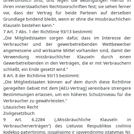
unverbindlich sind, und legen die Bedingungen hierfür in
ihren innerstaatlichen Rechtsvorschriften fest; sie sehen ferner
vor, dass der Vertrag für beide Parteien auf derselben
Grundlage bindend bleibt, wenn er ohne die missbräuchlichen
Klauseln bestehen kann.“
7 Art. 7 Abs. 1 der Richtlinie 93/13 bestimmt:
„Die Mitgliedstaaten sorgen dafür, dass im Interesse der
Verbraucher und der gewerbetreibenden Wettbewerber
angemessene und wirksame Mittel vorhanden sind, damit der
Verwendung missbräuchlicher Klauseln durch einen
Gewerbetreibenden in den Verträgen, die er mit Verbrauchern
schließt, ein Ende gesetzt wird.“
8 Art. 8 der Richtlinie 93/13 bestimmt:
„Die Mitgliedstaaten können auf dem durch diese Richtlinie
geregelten Gebiet mit dem [AEU-Vertrag] vereinbare strengere
Bestimmungen erlassen, um ein höheres Schutzniveau für die
Verbraucher zu gewährleisten.“
Litauisches Recht
Zivilgesetzbuch
9 Art. 6.2284 („Missbräuchliche Klauseln in
Verbraucherverträgen“) des Lietuvos Respublikos civilinio
kodekso patvirtinimo, įsigaliojimo ir įgyvendinimo įstatymas Nr.