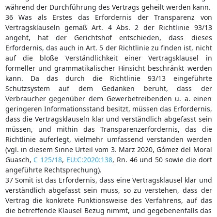
während der Durchführung des Vertrags geheilt werden kann.
36 Was als Erstes das Erfordernis der Transparenz von
Vertragsklauseln gemäß Art. 4 Abs. 2 der Richtlinie 93/13
angeht, hat der Gerichtshof entschieden, dass dieses
Erfordernis, das auch in Art. 5 der Richtlinie zu finden ist, nicht
auf die bloße Verständlichkeit einer Vertragsklausel in
formeller und grammatikalischer Hinsicht beschränkt werden
kann. Da das durch die Richtlinie 93/13 eingeführte
Schutzsystem auf dem Gedanken beruht, dass der
Verbraucher gegenüber dem Gewerbetreibenden u. a. einen
geringeren Informationsstand besitzt, müssen das Erfordernis,
dass die Vertragsklauseln klar und verständlich abgefasst sein
müssen, und mithin das Transparenzerfordernis, das die
Richtlinie auferlegt, vielmehr umfassend verstanden werden
(vgl. in diesem Sinne Urteil vom 3. März 2020, Gómez del Moral
Guasch,
C 125/18
,
EU:C:2020:138
, Rn. 46 und 50 sowie die dort
angeführte Rechtsprechung).
37 Somit ist das Erfordernis, dass eine Vertragsklausel klar und
verständlich abgefasst sein muss, so zu verstehen, dass der
Vertrag die konkrete Funktionsweise des Verfahrens, auf das
die betreffende Klausel Bezug nimmt, und gegebenenfalls das