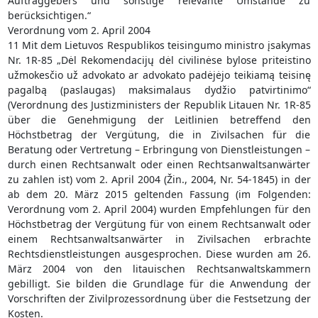
Auftraggebers und sonstige relevante Umstände zu
berücksichtigen.“
Verordnung vom 2. April 2004
11 Mit dem Lietuvos Respublikos teisingumo ministro įsakymas
Nr. 1R-85 „Dėl Rekomendacijų dėl civilinėse bylose priteistino
užmokesčio už advokato ar advokato padėjėjo teikiamą teisinę
pagalbą (paslaugas) maksimalaus dydžio patvirtinimo“
(Verordnung des Justizministers der Republik Litauen Nr. 1R-85
über die Genehmigung der Leitlinien betreffend den
Höchstbetrag der Vergütung, die in Zivilsachen für die
Beratung oder Vertretung – Erbringung von Dienstleistungen –
durch einen Rechtsanwalt oder einen Rechtsanwaltsanwärter
zu zahlen ist) vom 2. April 2004 (Žin., 2004, Nr. 54-1845) in der
ab dem 20. März 2015 geltenden Fassung (im Folgenden:
Verordnung vom 2. April 2004) wurden Empfehlungen für den
Höchstbetrag der Vergütung für von einem Rechtsanwalt oder
einem Rechtsanwaltsanwärter in Zivilsachen erbrachte
Rechtsdienstleistungen ausgesprochen. Diese wurden am 26.
März 2004 von den litauischen Rechtsanwaltskammern
gebilligt. Sie bilden die Grundlage für die Anwendung der
Vorschriften der Zivilprozessordnung über die Festsetzung der
Kosten.