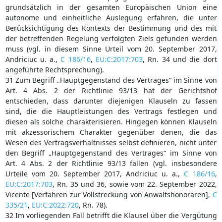
grundsätzlich in der gesamten Europäischen Union eine
autonome und einheitliche Auslegung erfahren, die unter
Berücksichtigung des Kontexts der Bestimmung und des mit
der betreffenden Regelung verfolgten Ziels gefunden werden
muss (vgl. in diesem Sinne Urteil vom 20. September 2017,
Andriciuc u. a.,
C 186/16
,
EU:C:2017:703
, Rn. 34 und die dort
angeführte Rechtsprechung).
31 Zum Begriff „Hauptgegenstand des Vertrages“ im Sinne von
Art. 4 Abs. 2 der Richtlinie 93/13 hat der Gerichtshof
entschieden, dass darunter diejenigen Klauseln zu fassen
sind, die die Hauptleistungen des Vertrags festlegen und
diesen als solche charakterisieren. Hingegen können Klauseln
mit akzessorischem Charakter gegenüber denen, die das
Wesen des Vertragsverhältnisses selbst definieren, nicht unter
den Begriff „Hauptgegenstand des Vertrages“ im Sinne von
Art. 4 Abs. 2 der Richtlinie 93/13 fallen (vgl. insbesondere
Urteile vom 20. September 2017, Andriciuc u. a.,
C 186/16
,
EU:C:2017:703
, Rn. 35 und 36, sowie vom 22. September 2022,
Vicente [Verfahren zur Vollstreckung von Anwaltshonoraren],
C
335/21
,
EU:C:2022:720
, Rn. 78).
32 Im vorliegenden Fall betrifft die Klausel über die Vergütung