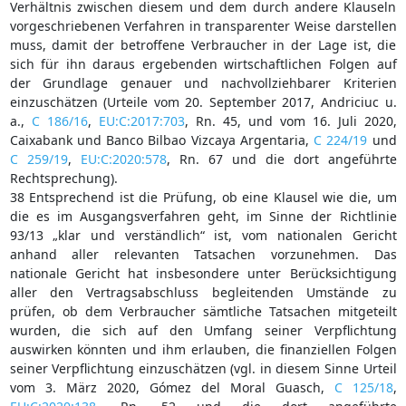
Verhältnis zwischen diesem und dem durch andere Klauseln
vorgeschriebenen Verfahren in transparenter Weise darstellen
muss, damit der betroffene Verbraucher in der Lage ist, die
sich für ihn daraus ergebenden wirtschaftlichen Folgen auf
der Grundlage genauer und nachvollziehbarer Kriterien
einzuschätzen (Urteile vom 20. September 2017, Andriciuc u.
a.,
C 186/16
,
EU:C:2017:703
, Rn. 45, und vom 16. Juli 2020,
Caixabank und Banco Bilbao Vizcaya Argentaria,
C 224/19
und
C 259/19
,
EU:C:2020:578
, Rn. 67 und die dort angeführte
Rechtsprechung).
38 Entsprechend ist die Prüfung, ob eine Klausel wie die, um
die es im Ausgangsverfahren geht, im Sinne der Richtlinie
93/13 „klar und verständlich“ ist, vom nationalen Gericht
anhand aller relevanten Tatsachen vorzunehmen. Das
nationale Gericht hat insbesondere unter Berücksichtigung
aller den Vertragsabschluss begleitenden Umstände zu
prüfen, ob dem Verbraucher sämtliche Tatsachen mitgeteilt
wurden, die sich auf den Umfang seiner Verpflichtung
auswirken könnten und ihm erlauben, die finanziellen Folgen
seiner Verpflichtung einzuschätzen (vgl. in diesem Sinne Urteil
vom 3. März 2020, Gómez del Moral Guasch,
C 125/18
,