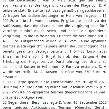
18 Mit Entscheidung vom 5. März 2020 gab der Kauno
apylinkės teismas (Bezirksgericht Kaunas) der Klage von D. V.
teilweise statt. Er stellte fest, dass gemäß den geschlossenen
Verträgen Rechtsdienstleistungen in Höhe von insgesamt 12
900 Euro erbracht worden seien. Er gelangte jedoch zu der
Auffassung, dass die Klauseln über die Vergütung aller fünf
Verträge missbräuchlich seien, und setzte die geforderte
Vergütung um die Hälfte herab. Er setzte die Vergütung auf 6
450 Euro. Entsprechend wurde M. A. vom Kauno apylinkės
teismas (Bezirksgericht Kaunas) unter Berücksichtigung des
bereits gezahlten Betrags verurteilt, 1 044,33 Euro nebst
Zinsen in Höhe von 5 % jährlich ab dem Zeitpunkt der
Erhebung der Klage bis zur Durchführung des Urteils zu
zahlen und Kosten in Höhe von 12 Euro zu erstatten. D. V.
wurde verurteilt, M. A. Kosten in Höhe von 360 Euro zu
erstatten.
19 D. V. legte gegen diese Entscheidung am 30. April 2020
Berufung ein. Die Berufung wurde mit Beschluss vom 15. Juni
2020 vom Kauno apygardos teismas (Regionalgericht Kaunas,
Litauen) zurückgewiesen.
20 Gegen diesen Beschluss legte D. V. am 10. September 2020
beim Lietuvos Aukščiausiasis Teismas (Oberstes Gericht