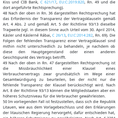
Kiss und CIB Bank,
C 621/17
,
EU:C:2019:820
, Rn. 49 und die
dort angeführte Rechtsprechung).
48 Nach der oben in Rn. 36 dargestellten Rechtsprechung hat
das Erfordernis der Transparenz der Vertragsklauseln gemäß
Art. 4 Abs. 2 und gemäß Art. 5 der Richtlinie 93/13 dieselbe
Tragweite (vgl. in diesem Sinne auch Urteil vom 30. April 2014,
Kásler und Káslerné Rábai,
C 26/13
,
EU:C:2014:282
, Rn. 69). Die
Folgen der fehlenden Transparenz einer Vertragsklausel sind
mithin nicht unterschiedlich zu behandeln, je nachdem ob
diese den Hauptgegenstand oder einen anderen
Gesichtspunkt des Vertrags betrifft.
49 Nach der oben in Rn. 47 dargestellten Rechtsprechung ist
die Missbräuchlichkeit einer Klausel eines
Verbrauchervertrags zwar grundsätzlich im Wege einer
Gesamtwürdigung zu beurteilen, bei der nicht nur die
fehlende Transparenz der Klausel berücksichtigt wird. Nach
Art. 8 der Richtlinie 93/13 können die Mitgliedstaaten aber ein
höheres Schutzniveau für die Verbraucher gewährleisten.
50 Im vorliegenden Fall ist festzustellen, dass sich die Republik
Litauen, wie aus dem Vorlagebeschluss und den Erklärungen
der litauischen Regierung hervorgeht, dafür entschieden hat,