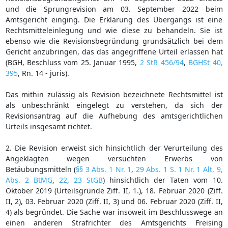
und die Sprungrevision am 03. September 2022 beim
Amtsgericht einging. Die Erklärung des Übergangs ist eine
Rechtsmitteleinlegung und wie diese zu behandeln. Sie ist
ebenso wie die Revisionsbegründung grundsätzlich bei dem
Gericht anzubringen, das das angegriffene Urteil erlassen hat
(BGH, Beschluss vom 25. Januar 1995,
2 StR 456/94
,
BGHSt 40,
395
, Rn. 14 - juris).
Das mithin zulässig als Revision bezeichnete Rechtsmittel ist
als unbeschränkt eingelegt zu verstehen, da sich der
Revisionsantrag auf die Aufhebung des amtsgerichtlichen
Urteils insgesamt richtet.
2. Die Revision erweist sich hinsichtlich der Verurteilung des
Angeklagten wegen versuchten Erwerbs von
Betäubungsmitteln (
§§ 3 Abs. 1 Nr. 1
,
29 Abs. 1 S. 1 Nr. 1 Alt. 9,
Abs. 2 BtMG
,
22
,
23 StGB
) hinsichtlich der Taten vom 10.
Oktober 2019 (Urteilsgründe Ziff. II, 1.), 18. Februar 2020 (Ziff.
II, 2), 03. Februar 2020 (Ziff. II, 3) und 06. Februar 2020 (Ziff. II,
4) als begründet. Die Sache war insoweit im Beschlusswege an
einen anderen Strafrichter des Amtsgerichts Freising