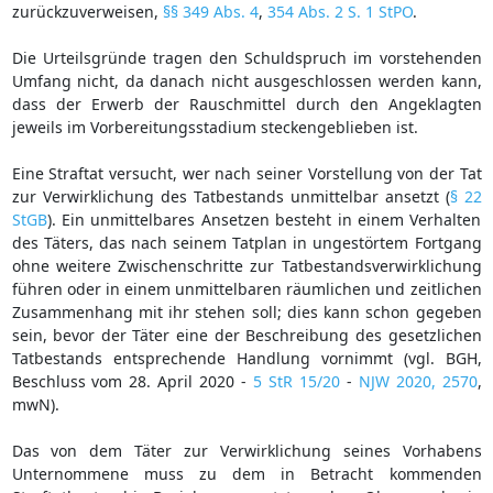
zurückzuverweisen,
§§ 349 Abs. 4
,
354 Abs. 2 S. 1 StPO
.
Die Urteilsgründe tragen den Schuldspruch im vorstehenden
Umfang nicht, da danach nicht ausgeschlossen werden kann,
dass der Erwerb der Rauschmittel durch den Angeklagten
jeweils im Vorbereitungsstadium steckengeblieben ist.
Eine Straftat versucht, wer nach seiner Vorstellung von der Tat
zur Verwirklichung des Tatbestands unmittelbar ansetzt (
§ 22
StGB
). Ein unmittelbares Ansetzen besteht in einem Verhalten
des Täters, das nach seinem Tatplan in ungestörtem Fortgang
ohne weitere Zwischenschritte zur Tatbestandsverwirklichung
führen oder in einem unmittelbaren räumlichen und zeitlichen
Zusammenhang mit ihr stehen soll; dies kann schon gegeben
sein, bevor der Täter eine der Beschreibung des gesetzlichen
Tatbestands entsprechende Handlung vornimmt (vgl. BGH,
Beschluss vom 28. April 2020 -
5 StR 15/20
-
NJW 2020, 2570
,
mwN).
Das von dem Täter zur Verwirklichung seines Vorhabens
Unternommene muss zu dem in Betracht kommenden