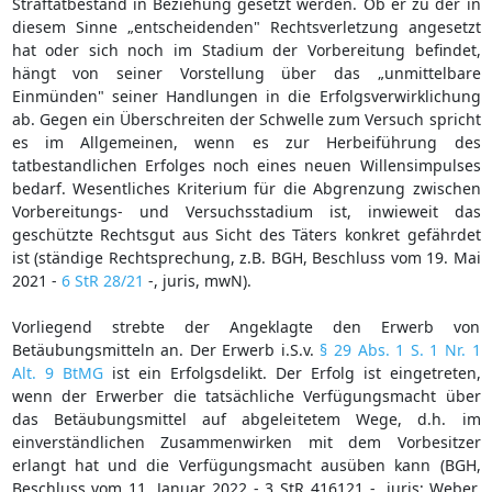
Straftatbestand in Beziehung gesetzt werden. Ob er zu der in
diesem Sinne „entscheidenden" Rechtsverletzung angesetzt
hat oder sich noch im Stadium der Vorbereitung befindet,
hängt von seiner Vorstellung über das „unmittelbare
Einmünden" seiner Handlungen in die Erfolgsverwirklichung
ab. Gegen ein Überschreiten der Schwelle zum Versuch spricht
es im Allgemeinen, wenn es zur Herbeiführung des
tatbestandlichen Erfolges noch eines neuen Willensimpulses
bedarf. Wesentliches Kriterium für die Abgrenzung zwischen
Vorbereitungs- und Versuchsstadium ist, inwieweit das
geschützte Rechtsgut aus Sicht des Täters konkret gefährdet
ist (ständige Rechtsprechung, z.B. BGH, Beschluss vom 19. Mai
2021 -
6 StR 28/21
-, juris, mwN).
Vorliegend strebte der Angeklagte den Erwerb von
Betäubungsmitteln an. Der Erwerb i.S.v.
§ 29 Abs. 1 S. 1 Nr. 1
Alt. 9 BtMG
ist ein Erfolgsdelikt. Der Erfolg ist eingetreten,
wenn der Erwerber die tatsächliche Verfügungsmacht über
das Betäubungsmittel auf abgeleitetem Wege, d.h. im
einverständlichen Zusammenwirken mit dem Vorbesitzer
erlangt hat und die Verfügungsmacht ausüben kann (BGH,
Beschluss vom 11. Januar 2022 - 3 StR 416121 -, juris; Weber,