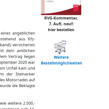
RVG-Kommentar,
7. Aufl. neu!!
hier bestellen
 eines angeblichen
estehend aus Kfz-
band); versichertes
mit dem amtlichen
 Dem Vertrag liegen
Weitere
 September 2020 war
Bestellmöglichkeiten
nem Unfall kam und
ns der Steinacker
 des Motorrades auf
 wurde die Beklagte
ie weitere 2.500,-