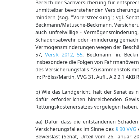
Bereich der Sachversicherung für entsprec
unmittelbar bevorstehenden Versicherungs
mindern (sog. "Vorerstreckung"; vgl. Sena
Beckmann/Matusche-Beckmann, Versicherungs
auch unfreiwillige - Vermögensminderung,
Schadensabwehr oder -minderung gemacht h
Vermögensminderungen wegen der Beschädig
57,
VersR 2012, 55
; Beckmann, in: Beckm
insbesondere die Folgen von Fahrmanövern,
des Versicherungsfalls "Zusammenstoß mit 
in: Prölss/Martin, VVG 31. Aufl., A.2.2.1 AKB R
b) Wie das Landgericht, hält der Senat e
dafür erforderlichen hinreichenden Gewis
Rettungskostenersatzes vorgelegen haben.
aa) Dafür, dass die entstandenen Schäd
Versicherungsfalles im Sinne des
§ 90 VVG
e
Beweislast (Senat, Urteil vom 26. Januar 2