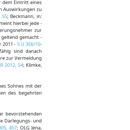
 dem Eintritt eines
en Auswirkungen zu
, 55
; Beckmann, in:
int hierbei jede -
cherungsnehmer zur
 geltend gemacht -
r 2011 -
5 U 356/10
-
zfähig sind danach
ere zur Vermeidung
R 2012, 54
; Klimke,
nes Sohnes mit der
ngen des begehrten
ar bevorstehenden
ie Darlegungs- und
05, 457
; OLG Jena,