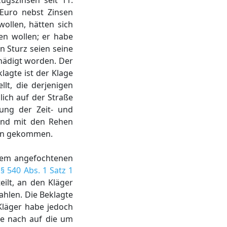
ugszinsen seit 11.
Euro nebst Zinsen
ollen, hätten sich
en wollen; er habe
 Sturz seien seine
hädigt worden. Der
lagte ist der Klage
lt, die derjenigen
lich auf der Straße
ung der Zeit- und
und mit den Rehen
ehen gekommen.
dem angefochtenen
ß
§ 540 Abs. 1 Satz 1
ilt, an den Kläger
ahlen. Die Beklagte
 Kläger habe jedoch
he nach auf die um