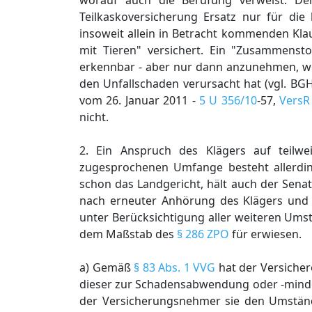
worauf auch die Berufung verweist. Den
Teilkaskoversicherung Ersatz nur für die
insoweit allein in Betracht kommenden Klau
mit Tieren" versichert. Ein "Zusammensto
erkennbar - aber nur dann anzunehmen, w
den Unfallschaden verursacht hat (vgl. BG
vom 26. Januar 2011 -
5 U 356/10
-57,
VersR
nicht.
2. Ein Anspruch des Klägers auf teilwe
zugesprochenen Umfange besteht allerdin
schon das Landgericht, hält auch der Sena
nach erneuter Anhörung des Klägers und
unter Berücksichtigung aller weiteren Ums
dem Maßstab des
§ 286 ZPO
für erwiesen.
a) Gemäß
§ 83 Abs. 1 VVG
hat der Versiche
dieser zur Schadensabwendung oder -minderu
der Versicherungsnehmer sie den Umständ