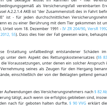
n die Beklagte leistet im Rahmen der - hier vereinb
 bedingungsgemäß als Versicherungsfall vereinbarten Er
sel A.2.2.1.4 AKB ist "der Zusammenstoß des in Fahrt bef
ß" ist - für jeden durchschnittlichen Versicherungsne
enn es zu einer Berührung mit dem Tier gekommen ist u
H, Urteil vom 18. Dezember 1991 -
IV ZR 204/90
,
VersR 1992
 2012, 55
). Dass dies hier der Fall gewesen wäre, behaupte
ise Erstattung unfallbedingt entstandener Schäden i
gs unter dem Aspekt des Rettungskostenersatzes (
§§ 8
t die Voraussetzungen, unter denen ein solcher Anspruch 
 Vernehmung seines als Zeugen für den Hergang benan
tände, einschließlich der von der Beklagten geltend gema
rer Aufwendungen des Versicherungsnehmers nach
§ 82 A
ng tätigt, auch wenn sie erfolglos geblieben sind, insowei
en nach für geboten halten durfte.
§ 90 VVG
erklärt di