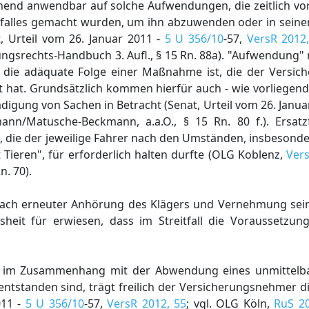
hend anwendbar auf solche Aufwendungen, die zeitlich vor
falles gemacht wurden, um ihn abzuwenden oder in sein
t, Urteil vom 26. Januar 2011 -
5 U 356/10
-57,
VersR 2012
rechts-Handbuch 3. Aufl., § 15 Rn. 88a). "Aufwendung" me
 die adäquate Folge einer Maßnahme ist, die der Versi
at. Grundsätzlich kommen hierfür auch - wie vorliegend
ung von Sachen in Betracht (Senat, Urteil vom 26. Janua
ann/Matusche-Beckmann, a.a.O., § 15 Rn. 80 f.). Ersat
 die der jeweilige Fahrer nach den Umständen, insbesond
Tieren", für erforderlich halten durfte (OLG Koblenz,
Vers
n. 70).
s nach erneuter Anhörung des Klägers und Vernehmung sei
sheit für erwiesen, dass im Streitfall die Voraussetzu
en im Zusammenhang mit der Abwendung eines unmittelb
ntstanden sind, trägt freilich der Versicherungsnehmer d
011 -
5 U 356/10
-57,
VersR 2012, 55
; vgl. OLG Köln,
RuS 20