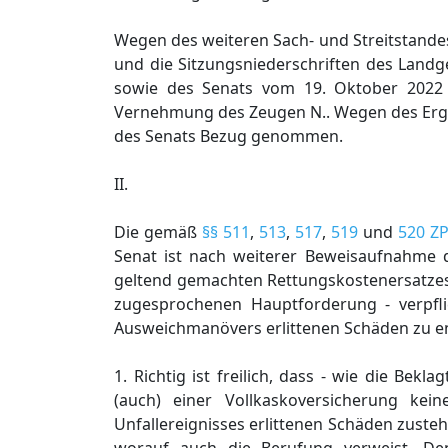
Wegen des weiteren Sach- und Streitstandes
und die Sitzungsniederschriften des Landge
sowie des Senats vom 19. Oktober 2022 
Vernehmung des Zeugen N.. Wegen des Erge
des Senats Bezug genommen.
II.
Die gemäß
§§ 511
,
513
,
517
,
519
und
520 Z
Senat ist nach weiterer Beweisaufnahme 
geltend gemachten Rettungskostenersatzes 
zugesprochenen Hauptforderung - verpfl
Ausweichmanövers erlittenen Schäden zu e
1. Richtig ist freilich, dass - wie die Be
(auch) einer Vollkaskoversicherung kei
Unfallereignisses erlittenen Schäden zuste