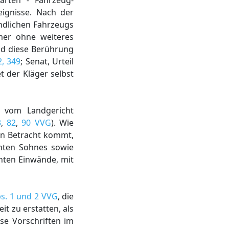
arten - Fahrzeug-
eignisse. Nach der
indlichen Fahrzeugs
hmer ohne weiteres
nd diese Berührung
, 349
; Senat, Urteil
t der Kläger selbst
m vom Landgericht
3
,
82
,
90 VVG
). Wie
in Betracht kommt,
nten Sohnes sowie
chten Einwände, mit
bs. 1 und 2 VVG
, die
t zu erstatten, als
ese Vorschriften im