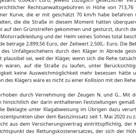
esamt 6.004,81 Euro, jeweils zuzüglich gesetzlicher Verz
richtlicher Rechtsanwaltsgebühren in Höhe von 713,76 
ner Kurve, die er mit geschätzt 70 km/h habe befahren w
lten, die die Straße in diesem Moment hätten überquer
i auf den Grünstreifen gekommen und gestürzt, durch den
 Motorradkleidung und der Helm seines Sohnes total besc
 betrage 2.899,56 Euro, der Zeitwert 2.500,- Euro. Die Bek
 des Unfallgeschehens durch den Kläger in Abrede gestel
plausibel sei, weil der Kläger, wenn sich die Rehe tatsäch
 wären, auf die Straße zu laufen, unter Berücksichtig
igkeit keine Ausweichmöglichkeit mehr besessen hätte 
ion des Klägers wäre es nicht zu einer Kollision mit den R
 erhoben durch Vernehmung der Zeugen N. und G.. Mit 
auch hinsichtlich der darin enthaltenen Feststellungen gemä
 Beklagte unter Klagabweisung im Übrigen dazu verurte
rozentpunkten über dem Basiszinssatz seit 1. Mai 2020 zu z
cht aus dem Versicherungsvertrag eintrittspflichtig, der
chtspunkt des Rettungskostenersatzes, der sich der Hö