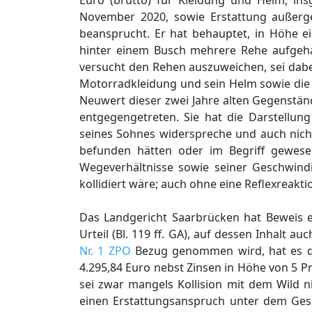
Euro (brutto) für Kleidung und Helm, insg
November 2020, sowie Erstattung außerge
beansprucht. Er hat behauptet, in Höhe ei
hinter einem Busch mehrere Rehe aufgeha
versucht den Rehen auszuweichen, sei dabe
Motorradkleidung und sein Helm sowie die
Neuwert dieser zwei Jahre alten Gegenstände
entgegengetreten. Sie hat die Darstellung
seines Sohnes widerspreche und auch nicht 
befunden hätten oder im Begriff gewesen
Wegeverhältnisse sowie seiner Geschwind
kollidiert wäre; auch ohne eine Reflexreakt
Das Landgericht Saarbrücken hat Beweis
Urteil (Bl. 119 ff. GA), auf dessen Inhalt 
Nr. 1 ZPO
Bezug genommen wird, hat es die
4.295,84 Euro nebst Zinsen in Höhe von 5 P
sei zwar mangels Kollision mit dem Wild ni
einen Erstattungsanspruch unter dem Gesi