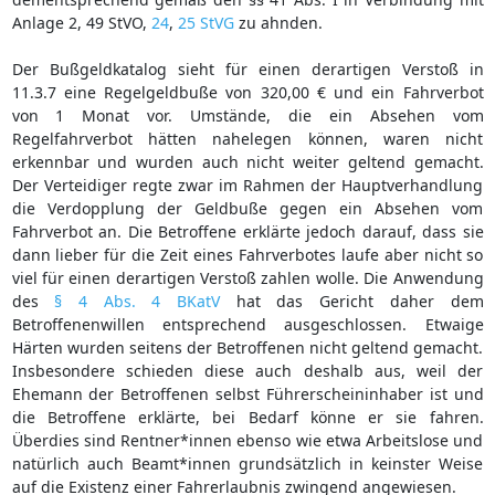
Anlage 2, 49 StVO,
24
,
25 StVG
zu ahnden.
Der Bußgeldkatalog sieht für einen derartigen Verstoß in
11.3.7 eine Regelgeldbuße von 320,00 € und ein Fahrverbot
von 1 Monat vor. Umstände, die ein Absehen vom
Regelfahrverbot hätten nahelegen können, waren nicht
erkennbar und wurden auch nicht weiter geltend gemacht.
Der Verteidiger regte zwar im Rahmen der Hauptverhandlung
die Verdopplung der Geldbuße gegen ein Absehen vom
Fahrverbot an. Die Betroffene erklärte jedoch darauf, dass sie
dann lieber für die Zeit eines Fahrverbotes laufe aber nicht so
viel für einen derartigen Verstoß zahlen wolle. Die Anwendung
des
§ 4 Abs. 4 BKatV
hat das Gericht daher dem
Betroffenenwillen entsprechend ausgeschlossen. Etwaige
Härten wurden seitens der Betroffenen nicht geltend gemacht.
Insbesondere schieden diese auch deshalb aus, weil der
Ehemann der Betroffenen selbst Führerscheininhaber ist und
die Betroffene erklärte, bei Bedarf könne er sie fahren.
Überdies sind Rentner*innen ebenso wie etwa Arbeitslose und
natürlich auch Beamt*innen grundsätzlich in keinster Weise
auf die Existenz einer Fahrerlaubnis zwingend angewiesen.