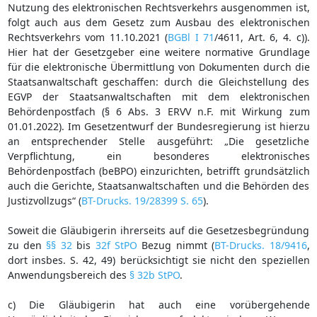
Nutzung des elektronischen Rechtsverkehrs ausgenommen ist,
folgt auch aus dem Gesetz zum Ausbau des elektronischen
Rechtsverkehrs vom 11.10.2021 (
BGBl I 71
/4611, Art. 6, 4. c)).
Hier hat der Gesetzgeber eine weitere normative Grundlage
für die elektronische Übermittlung von Dokumenten durch die
Staatsanwaltschaft geschaffen: durch die Gleichstellung des
EGVP der Staatsanwaltschaften mit dem elektronischen
Behördenpostfach (§ 6 Abs. 3 ERVV n.F. mit Wirkung zum
01.01.2022). Im Gesetzentwurf der Bundesregierung ist hierzu
an entsprechender Stelle ausgeführt: „Die gesetzliche
Verpflichtung, ein besonderes elektronisches
Behördenpostfach (beBPO) einzurichten, betrifft grundsätzlich
auch die Gerichte, Staatsanwaltschaften und die Behörden des
Justizvollzugs“ (
BT-Drucks. 19/28399 S. 65
).
Soweit die Gläubigerin ihrerseits auf die Gesetzesbegründung
zu den
§§ 32
bis
32f StPO
Bezug nimmt (
BT-Drucks. 18/9416
,
dort insbes. S. 42, 49) berücksichtigt sie nicht den speziellen
Anwendungsbereich des
§ 32b StPO
.
c) Die Gläubigerin hat auch eine vorübergehende