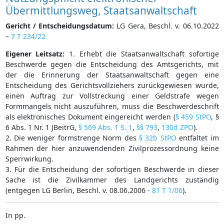
Übermittlungsweg, Staatsanwaltschaft
Gericht / Entscheidungsdatum:
LG Gera, Beschl. v. 06.10.2022
–
7 T 234/22
Eigener Leitsatz:
1. Erhebt die Staatsanwaltschaft sofortige
Beschwerde gegen die Entscheidung des Amtsgerichts, mit
der die Erinnerung der Staatsanwaltschaft gegen eine
Entscheidung des Gerichtsvollziehers zurückgewiesen wurde,
einen Auftrag zur Vollstreckung einer Geldstrafe wegen
Formmangels nicht auszuführen, muss die Beschwerdeschrift
als elektronisches Dokument eingereicht werden (
§ 459 StPO
, §
6 Abs. 1 Nr. 1 JBeitrG,
§ 569 Abs. 1 S. 1
,
§§ 793
,
130d ZPO
).
2. Die weniger formstrenge Norm des
§ 32b StPO
entfaltet im
Rahmen der hier anzuwendenden Zivilprozessordnung keine
Sperrwirkung.
3. Für die Entscheidung der sofortigen Beschwerde in dieser
Sache ist die Zivilkammer des Landgerichts zuständig
(entgegen LG Berlin, Beschl. v. 08.06.2006 -
81 T 1/06
).
In pp.