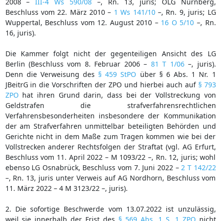
2008 –
III-4 Ws 590/08
–, Rn. 13, juris; OLG Nürnberg,
Beschluss vom 22. März 2010 –
1 Ws 141/10
–, Rn. 9, juris; LG
Wuppertal, Beschluss vom 12. August 2010 –
16 O 5/10
–, Rn.
16, juris).
Die Kammer folgt nicht der gegenteiligen Ansicht des LG
Berlin (Beschluss vom 8. Februar 2006 –
81 T 1/06
–, juris).
Denn die Verweisung des
§ 459 StPO
über § 6 Abs. 1 Nr. 1
JBeitrG in die Vorschriften der ZPO und hierbei auch auf
§ 793
ZPO
hat ihren Grund darin, dass bei der Vollstreckung von
Geldstrafen die strafverfahrensrechtlichen
Verfahrensbesonderheiten insbesondere der Kommunikation
der am Strafverfahren unmittelbar beteiligten Behörden und
Gerichte nicht in dem Maße zum Tragen kommen wie bei der
Vollstrecken anderer Rechtsfolgen der Straftat (vgl. AG Erfurt,
Beschluss vom 11. April 2022 – M 1093/22 –, Rn. 12, juris; wohl
ebenso LG Osnabrück, Beschluss vom 7. Juni 2022 –
2 T 142/22
–, Rn. 13, juris unter Verweis auf AG Nordhorn, Beschluss vom
11. März 2022 – 4 M 3123/22 –, juris).
2. Die sofortige Beschwerde vom 13.07.2022 ist unzulässig,
weil sie innerhalb der Frist des
§ 569 Abs. 1 S. 1 ZPO
nicht