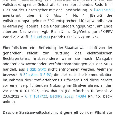
Vollstreckung einer Geldstrafe kein entsprechendes Bedürfnis.
Dies hat der Gesetzgeber mit der Entscheidung in
§ 459 StPO
anerkannt, über § 6 Abs. 1 Nr. 1 JBeitrG die
Vollstreckungsregeln der ZPO entsprechend für anwendbar zu
erklären (vgl. ebenfalls die unter Gliederungspunkt 1. am Ende
zitierten Nachweise; vgl. Biallaß in: Ory/Weth, jurisPK-ERV
Band 2, 2. Aufl.,
§ 130d ZPO
(Stand: 07.09.2022), Rn. 76).
Ebenfalls kann eine Befreiung der Staatsanwaltschaft von der
generellen Pflicht zur Nutzung des elektronischen
Rechtsverkehrs, insbesondere wenn sie nach Maßgabe
anderer anzuwendender Verfahrensordnungen als der StPO
handelt, aus
§ 32b StPO
nicht entnommen werden. Vielmehr
bezweckt
§ 32b Abs. 3 StPO
, die elektronische Kommunikation
im Rahmen des Strafverfahrens zu fördern und diese bereits
vor einer verpflichtenden Nutzung im Strafverfahren, mithin
vor dem 01.01.2026, auszubauen (LG München II Beschl. v.
23.6.2022 –
6 T 1617/22
,
BeckRS 2022, 14384
Rn. 15, beck-
online).
Dass die Staatsanwaltschaft nicht generell von der Pflicht zur