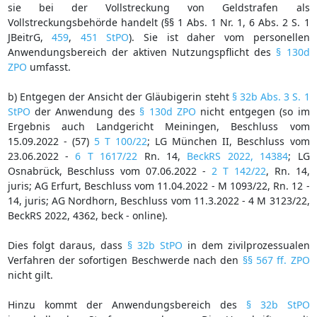
sie bei der Vollstreckung von Geldstrafen als
Vollstreckungsbehörde handelt (§§ 1 Abs. 1 Nr. 1, 6 Abs. 2 S. 1
JBeitrG,
459
,
451 StPO
). Sie ist daher vom personellen
Anwendungsbereich der aktiven Nutzungspflicht des
§ 130d
ZPO
umfasst.
b) Entgegen der Ansicht der Gläubigerin steht
§ 32b Abs. 3 S. 1
StPO
der Anwendung des
§ 130d ZPO
nicht entgegen (so im
Ergebnis auch Landgericht Meiningen, Beschluss vom
15.09.2022 - (57)
5 T 100/22
; LG München II, Beschluss vom
23.06.2022 -
6 T 1617/22
Rn. 14,
BeckRS 2022, 14384
; LG
Osnabrück, Beschluss vom 07.06.2022 -
2 T 142/22
, Rn. 14,
juris; AG Erfurt, Beschluss vom 11.04.2022 - M 1093/22, Rn. 12 -
14, juris; AG Nordhorn, Beschluss vom 11.3.2022 - 4 M 3123/22,
BeckRS 2022, 4362, beck - online).
Dies folgt daraus, dass
§ 32b StPO
in dem zivilprozessualen
Verfahren der sofortigen Beschwerde nach den
§§ 567 ff. ZPO
nicht gilt.
Hinzu kommt der Anwendungsbereich des
§ 32b StPO