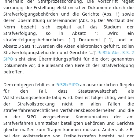
innerhalb der Strafprozessordnung. Die Vorschrift regelt
vorrangig die Erstellung elektronischer Dokumente durch die
Strafverfolgungsbehörden und die Gerichte (Abs. 1) sowie
deren Übermittlung untereinander (Abs. 3). Der Wortlaut der
Norm bezieht sich explizit auf das Stadium der
Strafverfolgung, so in Absatz 1: „Wird ein
strafverfolgungsbehördliches […] Dokument […]“, und in
Absatz 3 Satz 1: „Werden die Akten elektronisch geführt, sollen
Strafverfolgungsbehörden und Gerichte […]“.
§ 32b Abs. 3 S. 2
StPO
sieht eine Übermittlungspflicht für die dort genannten
Dokumente vor, die allesamt den Bereich der Strafverfolgung
betreffen.
Dem entgegen fehlt es in
§ 32b StPO
an ausdrücklichen Regeln
für den Fall, dass Staatsanwaltschaft als
Vollstreckungsbehörde tätig wird. Dies ist folgerichtig, weil bei
der Strafvollstreckung nicht in allen Fällen die
strafverfahrensrechtlichen Verfahrensbesonderheiten und die
in der StPO vorgesehene Kommunikation der am
Strafverfahren unmittelbar beteiligten Behörden und Gerichte
gleichermaßen zum Tragen kommen müssen. Anders als z.B.
bei der Vollstreckung von Freiheitsstrafen besteht bei der