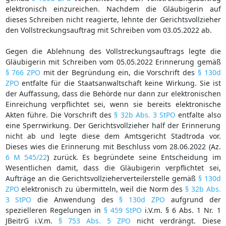
elektronisch einzureichen. Nachdem die Gläubigerin auf
dieses Schreiben nicht reagierte, lehnte der Gerichtsvollzieher
den Vollstreckungsauftrag mit Schreiben vom 03.05.2022 ab.
Gegen die Ablehnung des Vollstreckungsauftrags legte die
Gläubigerin mit Schreiben vom 05.05.2022 Erinnerung gemäß
§ 766 ZPO
mit der Begründung ein, die Vorschrift des
§ 130d
ZPO
entfalte für die Staatsanwaltschaft keine Wirkung. Sie ist
der Auffassung, dass die Behörde nur dann zur elektronischen
Einreichung verpflichtet sei, wenn sie bereits elektronische
Akten führe. Die Vorschrift des
§ 32b Abs. 3 StPO
entfalte also
eine Sperrwirkung. Der Gerichtsvollzieher half der Erinnerung
nicht ab und legte diese dem Amtsgericht Stadtroda vor.
Dieses wies die Erinnerung mit Beschluss vom 28.06.2022 (Az.
6 M 545/22
) zurück. Es begründete seine Entscheidung im
Wesentlichen damit, dass die Gläubigerin verpflichtet sei,
Aufträge an die Gerichtsvollzieherverteilerstelle gemäß
§ 130d
ZPO
elektronisch zu übermitteln, weil die Norm des
§ 32b Abs.
3 StPO
die Anwendung des
§ 130d ZPO
aufgrund der
spezielleren Regelungen in
§ 459 StPO
i.V.m. § 6 Abs. 1 Nr. 1
JBeitrG i.V.m.
§ 753 Abs. 5 ZPO
nicht verdrängt. Diese