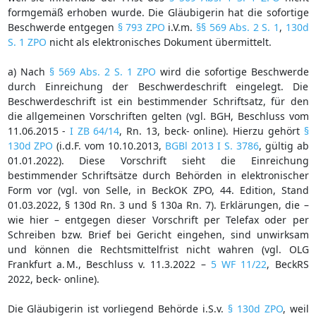
formgemäß erhoben wurde. Die Gläubigerin hat die sofortige
Beschwerde entgegen
§ 793 ZPO
i.V.m.
§§ 569 Abs. 2 S. 1
,
130d
S. 1 ZPO
nicht als elektronisches Dokument übermittelt.
a) Nach
§ 569 Abs. 2 S. 1 ZPO
wird die sofortige Beschwerde
durch Einreichung der Beschwerdeschrift eingelegt. Die
Beschwerdeschrift ist ein bestimmender Schriftsatz, für den
die allgemeinen Vorschriften gelten (vgl. BGH, Beschluss vom
11.06.2015 -
I ZB 64/14
, Rn. 13, beck- online). Hierzu gehört
§
130d ZPO
(i.d.F. vom 10.10.2013,
BGBl 2013 I S. 3786
, gültig ab
01.01.2022). Diese Vorschrift sieht die Einreichung
bestimmender Schriftsätze durch Behörden in elektronischer
Form vor (vgl. von Selle, in BeckOK ZPO, 44. Edition, Stand
01.03.2022, § 130d Rn. 3 und § 130a Rn. 7). Erklärungen, die –
wie hier – entgegen dieser Vorschrift per Telefax oder per
Schreiben bzw. Brief bei Gericht eingehen, sind unwirksam
und können die Rechtsmittelfrist nicht wahren (vgl. OLG
Frankfurt a. M., Beschluss v. 11.3.2022 –
5 WF 11/22
, BeckRS
2022, beck- online).
Die Gläubigerin ist vorliegend Behörde i.S.v.
§ 130d ZPO
, weil