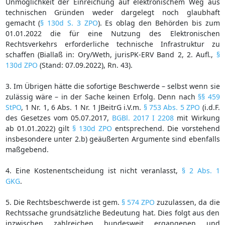
Unmöglichkeit der Einreichung auf elektronischem Weg aus
technischen Gründen weder dargelegt noch glaubhaft
gemacht (
§ 130d S. 3 ZPO
). Es oblag den Behörden bis zum
01.01.2022 die für eine Nutzung des Elektronischen
Rechtsverkehrs erforderliche technische Infrastruktur zu
schaffen (Biallaß in: Ory/Weth, jurisPK-ERV Band 2, 2. Aufl.,
§
130d ZPO
(Stand: 07.09.2022), Rn. 43).
3. Im Übrigen hätte die sofortige Beschwerde – selbst wenn sie
zulässig wäre – in der Sache keinen Erfolg. Denn nach
§§ 459
StPO
, 1 Nr. 1, 6 Abs. 1 Nr. 1 JBeitrG i.V.m.
§ 753 Abs. 5 ZPO
(i.d.F.
des Gesetzes vom 05.07.2017,
BGBl. 2017 I 2208
mit Wirkung
ab 01.01.2022) gilt
§ 130d ZPO
entsprechend. Die vorstehend
insbesondere unter 2.b) geäußerten Argumente sind ebenfalls
maßgebend.
4. Eine Kostenentscheidung ist nicht veranlasst,
§ 2 Abs. 1
GKG
.
5. Die Rechtsbeschwerde ist gem.
§ 574 ZPO
zuzulassen, da die
Rechtssache grundsätzliche Bedeutung hat. Dies folgt aus den
inzwischen zahlreichen bundesweit ergangenen und