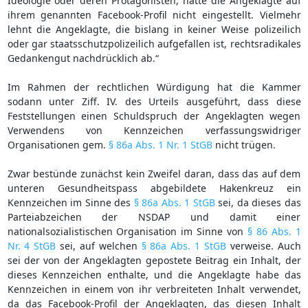
Ideologie oder deren Protagonisten, hatte die Angeklagte auf
ihrem genannten Facebook-Profil nicht eingestellt. Vielmehr
lehnt die Angeklagte, die bislang in keiner Weise polizeilich
oder gar staatsschutzpolizeilich aufgefallen ist, rechtsradikales
Gedankengut nachdrücklich ab.“
Im Rahmen der rechtlichen Würdigung hat die Kammer
sodann unter Ziff. IV. des Urteils ausgeführt, dass diese
Feststellungen einen Schuldspruch der Angeklagten wegen
Verwendens von Kennzeichen verfassungswidriger
Organisationen gem.
§ 86a Abs. 1 Nr. 1 StGB
nicht trügen.
Zwar bestünde zunächst kein Zweifel daran, dass das auf dem
unteren Gesundheitspass abgebildete Hakenkreuz ein
Kennzeichen im Sinne des
§ 86a Abs. 1 StGB
sei, da dieses das
Parteiabzeichen der NSDAP und damit einer
nationalsozialistischen Organisation im Sinne von
§ 86 Abs. 1
Nr. 4 StGB
sei, auf welchen
§ 86a Abs. 1 StGB
verweise. Auch
sei der von der Angeklagten gepostete Beitrag ein Inhalt, der
dieses Kennzeichen enthalte, und die Angeklagte habe das
Kennzeichen in einem von ihr verbreiteten Inhalt verwendet,
da das Facebook-Profil der Angeklagten, das diesen Inhalt