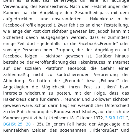
Denn es handelt sich keineswegs um eine nur flüchtige
Verwendung des Kennzeichens. Nach den Feststellungen der
Kammer hat die Angeklagte den Gesundheitspass mit dem
aufgedruckten – und unveränderten – Hakenkreuz in ihr
Facebook-Profil eingestellt. Zwar fehlt es an einer Feststellung,
wie lange der Post dort sichtbar gewesen ist; jedoch kann mit
Sicherheit davon ausgegangen werden, dass er zumindest
einige Zeit dort – jedenfalls für die Facebook-„Freunde“ oder
sonstige Personen oder Gruppen, die der Angeklagten auf
Facebook folgen – sichtbar gewesen ist. Darüber hinaus
besteht bei der Veröffentlichung des Hakenkreuzes im Internet
auf der sozialen Plattform Facebook die Gefahr einer
zahlenmäßig nicht zu kontrollierenden Verbreitung der
Abbildung. So hatten die „Freunde“ bzw. „Follower“ der
Angeklagten die Möglichkeit, ihren Post zu „liken“ bzw.
ihrerseits wiederum zu posten, mit der Folge, dass das
Hakenkreuz dann für deren „Freunde“ und „Follower“ sichtbar
gewesen wäre. Schon darin liegt ein wesentlicher Unterschied
zu der Entscheidung des Bundesgerichtshofes, auf die sich die
Kammer gestützt hat (Urteil vom 18. Oktober 1972,
3 StR 1/71
I,
BGHSt 25, 30
- 35). In jenem Fall hatte der Angeklagte die
Kennzeichen (Zeigen des sogenannten „Hitlergrußes“ und