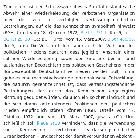
Zum einen ist der Schutzzweck dieses Straftatbestandes die
Abwehr einer Wiederbelebung der verbotenen Organisation
oder der von ihr verfolgten verfassungsfeindlichen
Bestrebungen, auf die das Kennzeichen symbolhaft hinweist
(BGH, Urteil vom 18. Oktober 1972,
3 StR 1/71
I, Rn. 9, juris,
BGHSt 25, 30
- 35; BGH, Urteil vom 15. März 2007,
3 StR 486/06
,
Rn. 5, juris). Die Vorschrift dient aber auch der Wahrung des
politischen Friedens dadurch, dass jeglicher Anschein einer
solchen Wiederbelebung sowie der Eindruck bei in- und
ausländischen Beobachtern des politischen Geschehens in der
Bundesrepublik Deutschland vermieden werden soll, in ihr
gebe es eine rechtsstaatswidrige innenpolitische Entwicklung,
die dadurch gekennzeichnet ist, dass verfassungsfeindliche
Bestrebungen der durch das Kennzeichen angezeigten
Richtung geduldet würden, da auch ein solcher Eindruck und
die sich daran anknüpfenden Reaktionen den politischen
Frieden empfindlich stören können (BGH, Urteile vom 18.
Oktober 1972 und vom 15. März 2007, jew. a.a.O.). Und
schließlich soll
§ 86a StGB
verhindern, dass die Verwendung
von Kennzeichen verbotener verfassungsfeindlicher
Organisationen – ungeachtet der damit verbundenen Absicht –