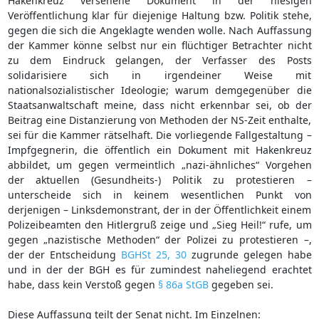
Hakenkreuz versehene Dokument in der hiesigen
Veröffentlichung klar für diejenige Haltung bzw. Politik stehe,
gegen die sich die Angeklagte wenden wolle. Nach Auffassung
der Kammer könne selbst nur ein flüchtiger Betrachter nicht
zu dem Eindruck gelangen, der Verfasser des Posts
solidarisiere sich in irgendeiner Weise mit
nationalsozialistischer Ideologie; warum demgegenüber die
Staatsanwaltschaft meine, dass nicht erkennbar sei, ob der
Beitrag eine Distanzierung von Methoden der NS-Zeit enthalte,
sei für die Kammer rätselhaft. Die vorliegende Fallgestaltung –
Impfgegnerin, die öffentlich ein Dokument mit Hakenkreuz
abbildet, um gegen vermeintlich „nazi-ähnliches“ Vorgehen
der aktuellen (Gesundheits-) Politik zu protestieren –
unterscheide sich in keinem wesentlichen Punkt von
derjenigen – Linksdemonstrant, der in der Öffentlichkeit einem
Polizeibeamten den Hitlergruß zeige und „Sieg Heil!“ rufe, um
gegen „nazistische Methoden“ der Polizei zu protestieren –,
der der Entscheidung
BGHSt 25, 30
zugrunde gelegen habe
und in der der BGH es für zumindest naheliegend erachtet
habe, dass kein Verstoß gegen
§ 86a StGB
gegeben sei.
Diese Auffassung teilt der Senat nicht. Im Einzelnen: