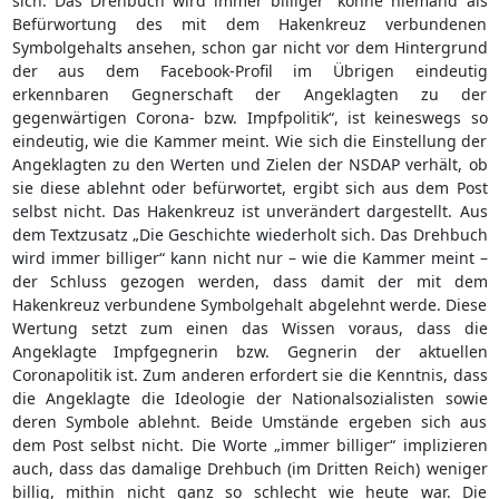
sich. Das Drehbuch wird immer billiger“ könne niemand als
Befürwortung des mit dem Hakenkreuz verbundenen
Symbolgehalts ansehen, schon gar nicht vor dem Hintergrund
der aus dem Facebook-Profil im Übrigen eindeutig
erkennbaren Gegnerschaft der Angeklagten zu der
gegenwärtigen Corona- bzw. Impfpolitik“, ist keineswegs so
eindeutig, wie die Kammer meint. Wie sich die Einstellung der
Angeklagten zu den Werten und Zielen der NSDAP verhält, ob
sie diese ablehnt oder befürwortet, ergibt sich aus dem Post
selbst nicht. Das Hakenkreuz ist unverändert dargestellt. Aus
dem Textzusatz „Die Geschichte wiederholt sich. Das Drehbuch
wird immer billiger“ kann nicht nur – wie die Kammer meint –
der Schluss gezogen werden, dass damit der mit dem
Hakenkreuz verbundene Symbolgehalt abgelehnt werde. Diese
Wertung setzt zum einen das Wissen voraus, dass die
Angeklagte Impfgegnerin bzw. Gegnerin der aktuellen
Coronapolitik ist. Zum anderen erfordert sie die Kenntnis, dass
die Angeklagte die Ideologie der Nationalsozialisten sowie
deren Symbole ablehnt. Beide Umstände ergeben sich aus
dem Post selbst nicht. Die Worte „immer billiger“ implizieren
auch, dass das damalige Drehbuch (im Dritten Reich) weniger
billig, mithin nicht ganz so schlecht wie heute war. Die