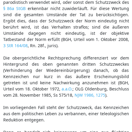
parodistisch verwendet wird, oder sonst dem Schutzzweck des
§ 86a StGB
erkennbar nicht zuwiderläuft. Für diese Wertung
sind die gesamten Umstände der Tat zu berücksichtigen.
Ergibt dies, dass der Schutzzweck der Norm eindeutig nicht
berührt wird, ist das Verhalten straflos; sind die äußeren
Umstände dagegen nicht eindeutig, ist der objektive
Tatbestand der Norm erfüllt (BGH, Urteil vom 1. Oktober 2008,
3 StR 164/08
, Rn. 28f., juris).
Die obergerichtliche Rechtsprechung differenziert vor dem
Hintergrund des oben genannten dritten Schutzzweckes
(Verhinderung der Wiedereinbürgerung) danach, ob das
Kennzeichen nur kurz in das äußere Erscheinungsbild
getreten ist und keine Nachwirkung anzunehmen ist (BGH,
Urteil vom 18. Oktober 1972,
a.a.O.
; OLG Oldenburg, Beschluss
vom 28. November 1985, Ss 575/18,
NJW 1986, 1275
).
Im vorliegenden Fall steht der Schutzzweck, das Kennzeichen
aus dem politischen Leben zu verbannen, einer teleologischen
Reduktion entgegen.