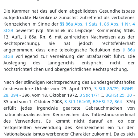
Die Kammer hat das auf dem abgebildeten Gesundheitspass
aufgedruckte Hakenkreuz zunächst zutreffend als verbotenes
Kennzeichen im Sinne der
§§ 86a Abs. 1 Satz 1
,
86 Abs. 1 Nr. 4
StGB
bewertet (vgl. Steinsiek in: Leipziger Kommentar, StGB,
13. Aufl., § 86a, Rn. 6, mit zahlreichen Nachweisen aus der
Rechtsprechung). Sie hat jedoch rechtsfehlerhaft
angenommen, dass eine teleologische Reduktion des
§ 86a
StGB
vorliegend zur Verneinung der Strafbarkeit führt. Die
Auslegung des Landgerichts entspricht nicht der
höchstrichterlichen und obergerichtlichen Rechtsprechung.
Nach der ständigen Rechtsprechung des Bundesgerichtshofes
(insbesondere Urteile vom 25. April 1979,
3 StR 89/79
,
BGHSt
28, 394
- 396, vom 18. Oktober 1972,
3 StR 1/71
I,
BGHSt 25, 30
-
35 und vom 1. Oktober 2008,
3 StR 164/08
,
BGHSt 52, 364
- 376)
erfüllt jedes irgendwie geartete Gebrauchmachen von
nationalsozialistischen Kennzeichen das Tatbestandsmerkmal
des Verwendens. Es kommt nicht darauf an, ob der
festgestellten Verwendung des Kennzeichens ein für den
Nationalsozialismus werbender Charakter zukommt. Da es sich