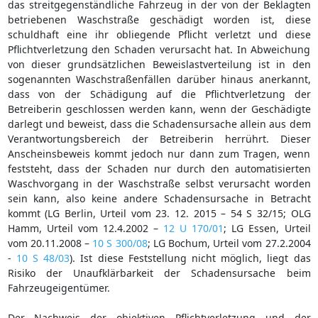
das streitgegenständliche Fahrzeug in der von der Beklagten
betriebenen Waschstraße geschädigt worden ist, diese
schuldhaft eine ihr obliegende Pflicht verletzt und diese
Pflichtverletzung den Schaden verursacht hat. In Abweichung
von dieser grundsätzlichen Beweislastverteilung ist in den
sogenannten Waschstraßenfällen darüber hinaus anerkannt,
dass von der Schädigung auf die Pflichtverletzung der
Betreiberin geschlossen werden kann, wenn der Geschädigte
darlegt und beweist, dass die Schadensursache allein aus dem
Verantwortungsbereich der Betreiberin herrührt. Dieser
Anscheinsbeweis kommt jedoch nur dann zum Tragen, wenn
feststeht, dass der Schaden nur durch den automatisierten
Waschvorgang in der Waschstraße selbst verursacht worden
sein kann, also keine andere Schadensursache in Betracht
kommt (LG Berlin, Urteil vom 23. 12. 2015 – 54 S 32/15; OLG
Hamm, Urteil vom 12.4.2002 –
12 U 170/01
; LG Essen, Urteil
vom 20.11.2008 –
10 S 300/08
; LG Bochum, Urteil vom 27.2.2004
-
10 S 48/03
). Ist diese Feststellung nicht möglich, liegt das
Risiko der Unaufklärbarkeit der Schadensursache beim
Fahrzeugeigentümer.
Der Nachweis der objektiven Pflichtverletzung und der