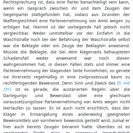
Rechtsprechung ist, dass eine Partei benachteiligt sein kann,
wenn ein Gespräch zwischen ihr und dem Zeugen der
Gegenpartei stattgefunden hat, sodass aus Gründen der
Waffengleichheit eine Parteivernehmung von Amts wegen zu
erfolgen hat. Hiermit ist der vorliegende Fall jedoch nicht
vergleichbar. Weder unmittelbar vor der Einfahrt in die
Waschstraße noch bei der Befahrung der Waschstraße selbst
war die Beklagte oder ein Zeuge der Beklagten anwesend.
Müsste die Beklagte, die bei dem klägerseits behaupteten
Schadensfall weder anwesend war noch diesen
wahrgenommen hat, in diesen Fällen stets und immer eine
Parteivernehmung der klagenden Seite hinnehmen, so geriete
sie ihrerseits regelmäßig in eine zivilprozessual kaum zu
rechtfertigenden Beweisnot. Denn Sinn und Zweck des
§§ 448
ZPO
ist es gerade, die austarierten Regeln über die
Darlegungs- und Beweislast über eine gleichsam
voraussetzungslose Parteivernehmung von Amts wegen nicht
leerlaufen zu lassen. Es ist auch nicht ersichtlich, dass der
Kläger in Ermangelung eines anderweitig geeigneten
Beweismittels von vornherein beweislos gestellt wird, zumal er
hier auch bereits Zeugen benannt hatte. Überdies ist es
anerkanntes Recht, dass es prozessual grundsätzlich