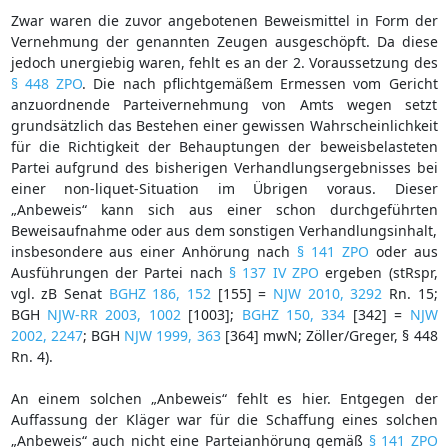
Zwar waren die zuvor angebotenen Beweismittel in Form der
Vernehmung der genannten Zeugen ausgeschöpft. Da diese
jedoch unergiebig waren, fehlt es an der 2. Voraussetzung des
§ 448 ZPO
. Die nach pflichtgemäßem Ermessen vom Gericht
anzuordnende Parteivernehmung von Amts wegen setzt
grundsätzlich das Bestehen einer gewissen Wahrscheinlichkeit
für die Richtigkeit der Behauptungen der beweisbelasteten
Partei aufgrund des bisherigen Verhandlungsergebnisses bei
einer non-liquet-Situation im Übrigen voraus. Dieser
„Anbeweis“ kann sich aus einer schon durchgeführten
Beweisaufnahme oder aus dem sonstigen Verhandlungsinhalt,
insbesondere aus einer Anhörung nach
§ 141 ZPO
oder aus
Ausführungen der Partei nach
§ 137 IV ZPO
ergeben (stRspr,
vgl. zB Senat
BGHZ 186, 152
[155] =
NJW 2010, 3292
Rn. 15;
BGH
NJW-RR 2003, 1002
[1003];
BGHZ 150, 334
[342] =
NJW
2002, 2247
; BGH
NJW 1999, 363
[364] mwN; Zöller/Greger, § 448
Rn. 4).
An einem solchen „Anbeweis“ fehlt es hier. Entgegen der
Auffassung der Kläger war für die Schaffung eines solchen
„Anbeweis“ auch nicht eine Parteianhörung gemäß
§ 141 ZPO