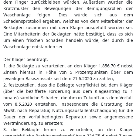
dem Finger zurückbleiben würden. Außerdem würden die
Kratzmuster den Bewegungen der Reinigungsrollen der
Waschanlage folgen. Dies würde sich aus dem
Schadensprotokoll ergeben, welches von dem Mitarbeiter der
Beklagten zusammen mit dem Kläger ausgefüllt worden sei.
Eine Mitarbeiterin der Beklagten hätte bestätigt, dass es sich
um einen frischen Schaden handeln würde, der durch die
Waschanlage entstanden sei.
Der Kläger beantragt,
1. die Beklagte zu verurteilen, an den Kläger 1.856,70 € nebst
Zinsen hieraus in Höhe von 5 Prozentpunkten über dem
jeweiligen Basiszinssatz seit dem 21.6.2020 zu zahlen;
2. festzustellen, dass die Beklagte verpflichtet ist, dem Kläger
(über die bezifferte Forderung aus dem Klageantrag zu 1
hinaus) sämtliche Schäden, die ihm in Zukunft aus dem Vorfall
vom 8.5.2020 entstehen, insbesondere die Erstattung der
MwSt. nach Reparatur, Nutzungsausfallentschädigung für die
Dauer der vorfallbedingten Reparatur sowie angemessene
Wertminderung, zu ersetzen;
3. die Beklagte ferner zu verurteilen, an den Kläger
vorgerichtliche Rechtsanwaltsgebühren 334,75 € nebst Zinsen