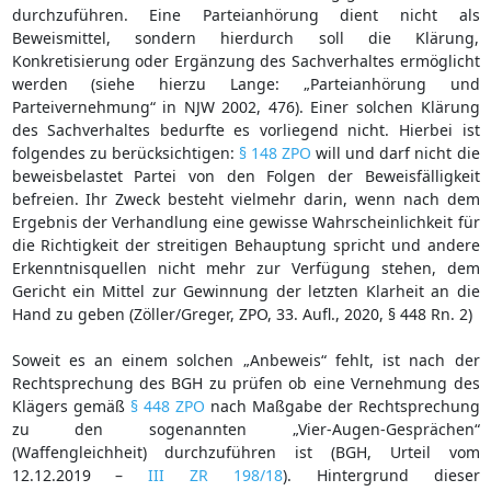
durchzuführen. Eine Parteianhörung dient nicht als
Beweismittel, sondern hierdurch soll die Klärung,
Konkretisierung oder Ergänzung des Sachverhaltes ermöglicht
werden (siehe hierzu Lange: „Parteianhörung und
Parteivernehmung“ in NJW 2002, 476). Einer solchen Klärung
des Sachverhaltes bedurfte es vorliegend nicht. Hierbei ist
folgendes zu berücksichtigen:
§ 148 ZPO
will und darf nicht die
beweisbelastet Partei von den Folgen der Beweisfälligkeit
befreien. Ihr Zweck besteht vielmehr darin, wenn nach dem
Ergebnis der Verhandlung eine gewisse Wahrscheinlichkeit für
die Richtigkeit der streitigen Behauptung spricht und andere
Erkenntnisquellen nicht mehr zur Verfügung stehen, dem
Gericht ein Mittel zur Gewinnung der letzten Klarheit an die
Hand zu geben (Zöller/Greger, ZPO, 33. Aufl., 2020, § 448 Rn. 2)
Soweit es an einem solchen „Anbeweis“ fehlt, ist nach der
Rechtsprechung des BGH zu prüfen ob eine Vernehmung des
Klägers gemäß
§ 448 ZPO
nach Maßgabe der Rechtsprechung
zu den sogenannten „Vier-Augen-Gesprächen“
(Waffengleichheit) durchzuführen ist (BGH, Urteil vom
12.12.2019 –
III ZR 198/18
). Hintergrund dieser