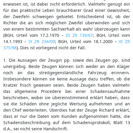
erwiesen ist, ist dabei nicht erforderlich. Vielmehr genügt ein
für das praktische Leben brauchbarer Grad einer Gewissheit,
der Zweifeln schweigen gebietet. Entscheidend ist, ob der
Richter die an sich möglichen Zweifel überwinden und sich
von einem bestimmten Sachverhalt als wahr überzeugen kann
(BGH, Urteil vom 17.2.1970 –
III ZR 139/67
; BGH, Urteil vom
14.1.1993 –
IX ZR 234/09
; BGH, Urteil vom 18.1.2000 –
VI ZR
375/98
). Dies ist vorliegend nicht der Fall.
1. Die Aussagen der Zeugin pp. sowie des Zeugen pp. sind
unergiebig. Beide Zeugen können sich weder an den Kläger
noch an das streitgegenständliche Fahrzeug erinnern.
Insbesondere können sie keine Aussage dazu treffen, ob die
Kratzer frisch gewesen seien. Beide Zeugen haben vielmehr
das allgemeine Procedere bei einer Schadensaufnahme
beschrieben, wobei sie übereinstimmend erklärt haben, dass
sie die Schäden ohne jegliche Wertung aufnehmen und an
den Chef weiterleiten. Überdies hat der Zeuge Richard erklärt,
dass er nur die Daten vom Kunden aufgenommen hätte, die
Schadensbeschreibung auf dem Schadensprotokoll, Blatt 13
d.A., sei nicht seine Handschrift.