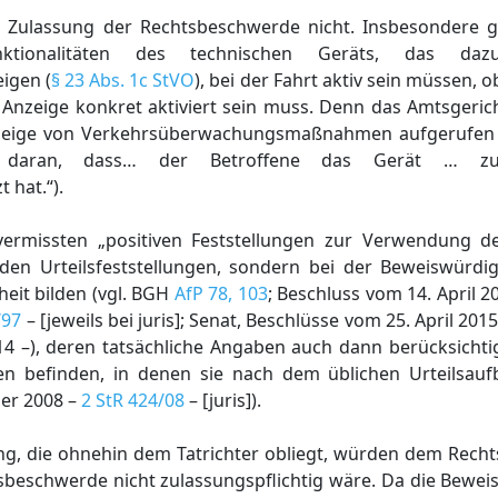
e Zulassung der Rechtsbeschwerde nicht. Insbesondere gi
ktionalitäten des technischen Geräts, das daz
igen (
§ 23 Abs. 1c StVO
), bei der Fahrt aktiv sein müssen, o
 Anzeige konkret aktiviert sein muss. Denn das Amtsgeric
r Anzeige von Verkehrsüberwachungsmaßnahmen aufgerufen 
l daran, dass… der Betroffene das Gerät … z
hat.“).
vermissten „positiven Feststellungen zur Verwendung d
 den Urteilsfeststellungen, sondern bei der Beweiswürdig
heit bilden (vgl. BGH
AfP 78, 103
; Beschluss vom 14. April 2
/97
– [jeweils bei juris]; Senat, Beschlüsse vom 25. April 2015
14 –), deren tatsächliche Angaben auch dann berücksicht
 befinden, in denen sie nach dem üblichen Urteilsaufb
er 2008 –
2 StR 424/08
– [juris]).
ng, die ohnehin dem Tatrichter obliegt, würden dem Recht
tsbeschwerde nicht zulassungspflichtig wäre. Da die Bewe