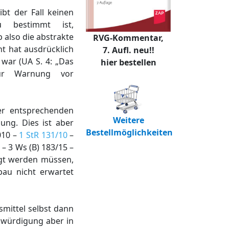
bt der Fall keinen
u bestimmt ist,
b also die abstrakte
RVG-Kommentar,
ht hat ausdrücklich
7. Aufl. neu!!
war (UA S. 4: „Das
hier bestellen
ur Warnung vor
er entsprechenden
Weitere
ung. Dies ist aber
Bestellmöglichkeiten
010 –
1 StR 131/10
–
 – 3 Ws (B) 183/15 –
igt werden müssen,
au nicht erwartet
smittel selbst dann
iswürdigung aber in